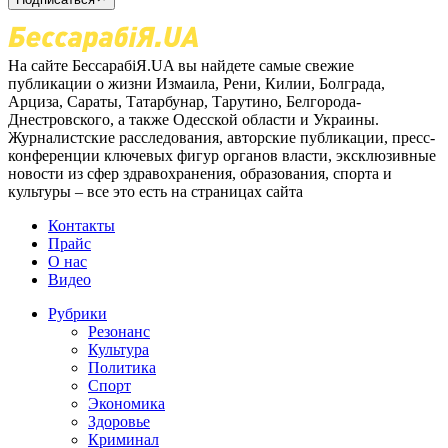
На сайте БессарабіЯ.UA вы найдете самые свежие
публикации о жизни Измаила, Рени, Килии, Болграда,
Арциза, Сараты, Татарбунар, Тарутино, Белгорода-
Днестровского, а также Одесской области и Украины.
Журналистские расследования, авторские публикации, пресс-
конференции ключевых фигур органов власти, эксклюзивные
новости из сфер здравохранения, образования, спорта и
культуры – все это есть на страницах сайта
Контакты
Прайс
О нас
Видео
Рубрики
Резонанс
Культура
Политика
Спорт
Экономика
Здоровье
Криминал