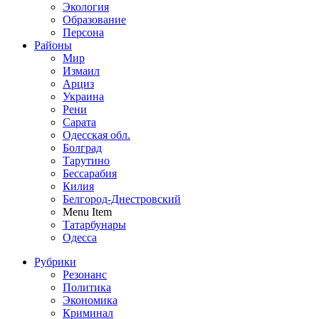
Экология
Образование
Персона
Районы
Мир
Измаил
Арциз
Украина
Рени
Сарата
Одесская обл.
Болград
Тарутино
Бессарабия
Килия
Белгород-Днестровский
Menu Item
Татарбунары
Одесса
Рубрики
Резонанс
Политика
Экономика
Криминал