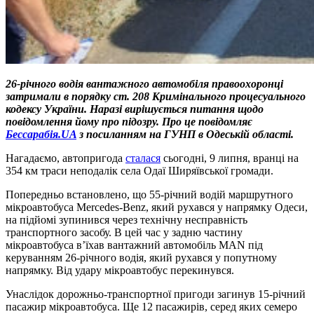
26-річного водія вантажного автомобіля правоохоронці
затримали в порядку ст. 208 Кримінального процесуального
кодексу України. Наразі вирішується питання щодо
повідомлення йому про підозру. Про це повідомляє
Бессарабія.UA
з посиланням на ГУНП в Одеській області.
Нагадаємо, автопригода
сталася
сьогодні, 9 липня, вранці на
354 км траси неподалік села Одаї Ширяївської громади.
Попередньо встановлено, що 55-річний водій маршрутного
мікроавтобуса Mercedes-Benz, який рухався у напрямку Одеси,
на підйомі зупинився через технічну несправність
транспортного засобу. В цей час у задню частину
мікроавтобуса в’їхав вантажний автомобіль MAN під
керуванням 26-річного водія, який рухався у попутному
напрямку. Від удару мікроавтобус перекинувся.
Унаслідок дорожньо-транспортної пригоди загинув 15-річний
пасажир мікроавтобуса. Ще 12 пасажирів, серед яких семеро