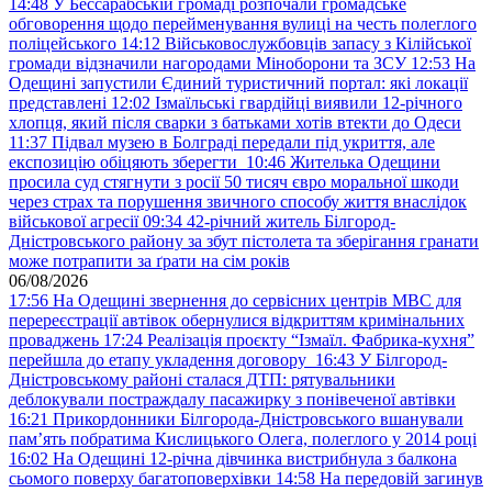
14:48
У Бессарабській громаді розпочали громадське
обговорення щодо перейменування вулиці на честь полеглого
поліцейського
14:12
Військовослужбовців запасу з Кілійської
громади відзначили нагородами Міноборони та ЗСУ
12:53
На
Одещині запустили Єдиний туристичний портал: які локації
представлені
12:02
Ізмаїльські гвардійці виявили 12-річного
хлопця, який після сварки з батьками хотів втекти до Одеси
11:37
Підвал музею в Болграді передали під укриття, але
експозицію обіцяють зберегти
10:46
Жителька Одещини
просила суд стягнути з росії 50 тисяч євро моральної шкоди
через страх та порушення звичного способу життя внаслідок
військової агресії
09:34
42-річний житель Білгород-
Дністровського району за збут пістолета та зберігання гранати
може потрапити за ґрати на сім років
06/08/2026
17:56
На Одещині звернення до сервісних центрів МВС для
перереєстрації автівок обернулися відкриттям кримінальних
проваджень
17:24
Реалізація проєкту “Ізмаїл. Фабрика-кухня”
перейшла до етапу укладення договору
16:43
У Білгород-
Дністровському районі сталася ДТП: рятувальники
деблокували постраждалу пасажирку з понівеченої автівки
16:21
Прикордонники Білгорода-Дністровського вшанували
пам’ять побратима Кислицького Олега, полеглого у 2014 році
16:02
На Одещині 12-річна дівчинка вистрибнула з балкона
сьомого поверху багатоповерхівки
14:58
На передовій загинув