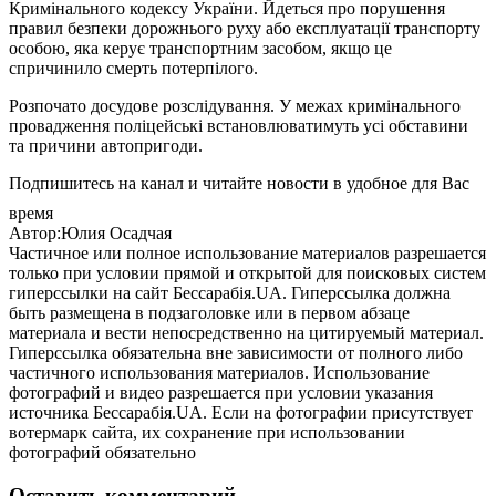
Кримінального кодексу України. Йдеться про порушення
правил безпеки дорожнього руху або експлуатації транспорту
особою, яка керує транспортним засобом, якщо це
спричинило смерть потерпілого.
Розпочато досудове розслідування. У межах кримінального
провадження поліцейські встановлюватимуть усі обставини
та причини автопригоди.
Подпишитесь на канал и читайте новости в удобное для Вас
время
Автор:Юлия Осадчая
Частичное или полное использование материалов разрешается
только при условии прямой и открытой для поисковых систем
гиперссылки на сайт Бессарабія.UA. Гиперссылка должна
быть размещена в подзаголовке или в первом абзаце
материала и вести непосредственно на цитируемый материал.
Гиперссылка обязательна вне зависимости от полного либо
частичного использования материалов. Использование
фотографий и видео разрешается при условии указания
источника Бессарабія.UA. Если на фотографии присутствует
вотермарк сайта, их сохранение при использовании
фотографий обязательно
Оставить комментарий