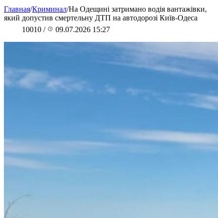
Главная
/
Криминал
/
На Одещині затримано водія вантажівки,
який допустив смертельну ДТП на автодорозі Київ-Одеса
10010
/
09.07.2026 15:27