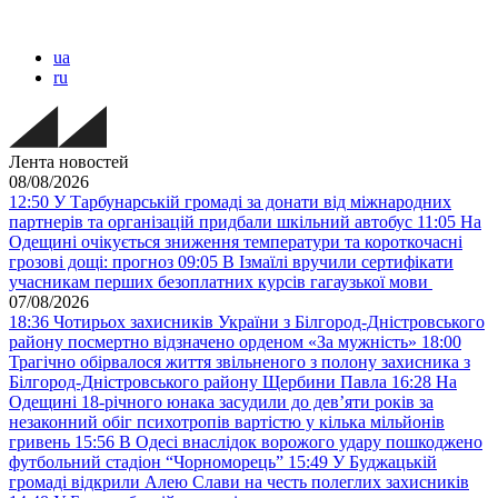
ua
ru
Лента новостей
08/08/2026
12:50
У Тарбунарській громаді за донати від міжнародних
партнерів та організацій придбали шкільний автобус
11:05
На
Одещині очікується зниження температури та короткочасні
грозові дощі: прогноз
09:05
В Ізмаїлі вручили сертифікати
учасникам перших безоплатних курсів гагаузької мови
07/08/2026
18:36
Чотирьох захисників України з Білгород-Дністровського
району посмертно відзначено орденом «За мужність»
18:00
Трагічно обірвалося життя звільненого з полону захисника з
Білгород-Дністровського району Щербини Павла
16:28
На
Одещині 18-річного юнака засудили до дев’яти років за
незаконний обіг психотропів вартістю у кілька мільйонів
гривень
15:56
В Одесі внаслідок ворожого удару пошкоджено
футбольний стадіон “Чорноморець”
15:49
У Буджацькій
громаді відкрили Алею Слави на честь полеглих захисників