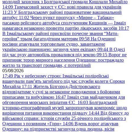
молодий захисник з Болградської громади Кишлали Михайло
14:09
Тимчасовий захист у ЄС: нові правила для українців
11:23
У Болградському районі працюватиме вакцинальний
автобус
11:02
Через пункт пропуску «Мирне – Табаки»
пасажир рейсового автобуса сполученням Кишинів — Ізмаїл
намагався незаконно провезти партію лікарських засобів
10:17
В Ізмаїльському районі присвоїли почесне звання “Мати-
героїня” трьом багатодітним матерям
09:58
На Одещині
росіяни атакували торговельне судно, завантажене
українською пшеницею: загинув член екіпажу
09:44
В Одесі
під час руху автомобіль провалився під землю
09:15
Ворог не
припиняє терор мирного населення Одещини: постраждало
житло та транспорт громадян, є потерпілий
05/08/2026
17:49
Рік у небесному строю: Ізмаїльські поліцейські
вшанували пам’ять загиблого під час служби колеги Сороки
Михайла
17:11
Житель Білгород-Дністровського
відповідатиме у суді за незаконне поводження з бойовими
припасами та вибухівкою
16:47
Ізмаїл став майданчиком для
обговорення морських ініціатив ЄС
16:03
Болградський
історико-етнографічний музей запропонував компроміс щодо
вирішення питання використання підвалу
14:44
Від бізнесу до
військової справи: історія служби 25-річного поліцейського з
Одещини з позивним «Горн»
14:06
Вдень ворог атакував
Одещину: на підприємстві загинула одна людина, вісім