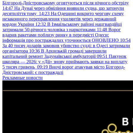
Білгороді-Дністровському оговтуються після нічного обстрілу
14:47
На Дунаї через обміління виявили судна, що затонули
десятиліття тому
14:23
На Одещині викрито чергову схему
незаконного переправлення ухилянтів через державний
кордон України
12:32
В Ізмаїльському районі нацгвардійці
затримали 50-річного чоловіка з наркотиками
11:48
Ворог
вдарив ракетами поблизу ринку в передмісті Одеси:
інформація про постраждалих уточнюється ОНОВЛЕНО
10:54
За 40 тисяч доларів замовив убивство судді: в Одесі затримали
організатора
10:36
В Арцизькій громаді завершили
капітальний ремонт Задунаївської амбулаторії
09:51
Пакунок
школяра — 2026: у «Дії» знову приймають заявки на виплату
5 тисяч гривень
09:19
Вночі ворог атакував місто Білгород-
Дністровський: є постраждалі
Рекламные новости