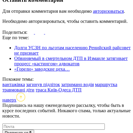
Для отправки комментария вам необходимо
авторизоваться
.
Необходимо авторизироваться, чтобы оставить комментарий.
Поделиться:
Еще по теме:
Долги УСЗН по льготам населению Ренийский райсовет
не признает
Обвиняемый в смертельном ДТП в Измаиле затягивает
процесс «кастингом» адвокатов
«Горели» заводские цеха…
Похожие темы:
вантажівка
загинув підліток
затримано водія
маршрутка
травмовані діти
траса Київ-Одеса ДТП
наверх
Подпишись на нашу еженедельную рассылку, чтобы быть в
курсе последних событий. Никакого спама, только актуальные
новости.
Подписаться