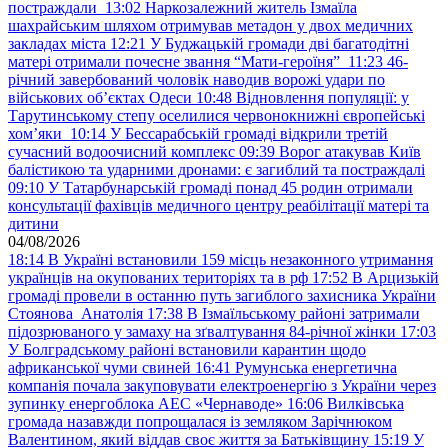
постраждали
13:02
Наркозалежний житель Ізмаїла
шахрайським шляхом отримував метадон у двох медичних
закладах міста
12:21
У Буджацькій громади дві багатодітні
матері отримали почесне звання “Мати-героїня”
11:23
46-
річний завербований чоловік наводив ворожі удари по
військових обʼєктах Одеси
10:48
Відновлення популяції: у
Тарутинському степу оселилися червонокнижні європейські
хом’яки
10:14
У Бессарабській громаді відкрили третій
сучасний водоочисний комплекс
09:39
Ворог атакував Київ
балістикою та ударними дронами: є загиблий та постраждалі
09:10
У Татарбунарській громаді понад 45 родин отримали
консультації фахівців медичного центру реабілітації матері та
дитини
04/08/2026
18:14
В Україні встановили 159 місць незаконного утримання
українців на окупованих територіях та в рф
17:52
В Арцизькій
громаді провели в останню путь загиблого захисника України
Стоянова Анатолія
17:38
В Ізмаїльському районі затримали
підозрюваного у замаху на зґвалтування 84-річної жінки
17:03
У Болградському районі встановили карантин щодо
африканської чуми свиней
16:41
Румунська енергетична
компанія почала закуповувати електроенергію з України через
зупинку енергоблока АЕС «Чернаводе»
16:06
Вилківська
громада назавжди попрощалася із земляком Зарічнюком
Валентином, який віддав своє життя за Батьківщину
15:19
У