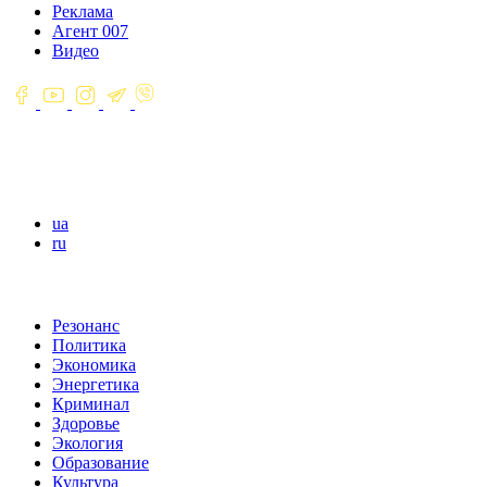
Реклама
Агент 007
Видео
ua
ru
Резонанс
Политика
Экономика
Энергетика
Криминал
Здоровье
Экология
Образование
Культура