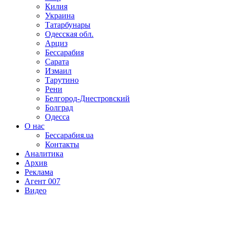
Килия
Украина
Татарбунары
Одесская обл.
Арциз
Бессарабия
Сарата
Измаил
Тарутино
Рени
Белгород-Днестровский
Болград
Одесса
О нас
Бессарабия.ua
Контакты
Аналитика
Архив
Реклама
Агент 007
Видео