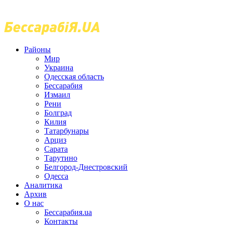
Районы
Мир
Украина
Одесская область
Бессарабия
Измаил
Рени
Болград
Килия
Татарбунары
Арциз
Сарата
Тарутино
Белгород-Днестровский
Одесса
Аналитика
Архив
О нас
Бессарабия.ua
Контакты