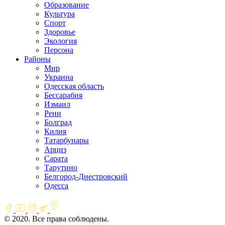
Образование
Культура
Спорт
Здоровье
Экология
Персона
Районы
Мир
Украина
Одесская область
Бессарабия
Измаил
Рени
Болград
Килия
Татарбунары
Арциз
Сарата
Тарутино
Белгород-Днестровский
Одесса
© 2020. Все права соблюдены.