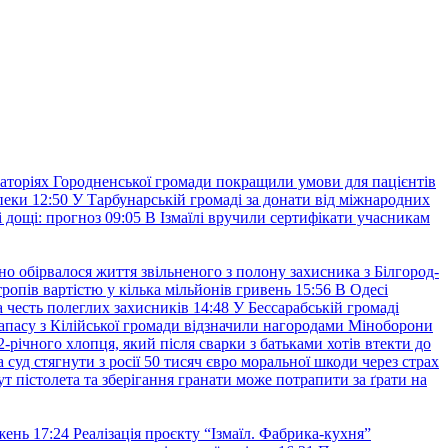
аторіях Городненської громади покращили умови для пацієнтів
пеки
12:50
У Тарбунарській громаді за донати від міжнародних
 дощі: прогноз
09:05
В Ізмаїлі вручили сертифікати учасникам
но обірвалося життя звільненого з полону захисника з Білгород-
ропів вартістю у кілька мільйонів гривень
15:56
В Одесі
 честь полеглих захисників
14:48
У Бессарабській громаді
апасу з Кілійської громади відзначили нагородами Міноборони
2-річного хлопця, який після сварки з батьками хотів втекти до
уд стягнути з росії 50 тисяч євро моральної шкоди через страх
т пістолета та зберігання гранати може потрапити за ґрати на
жень
17:24
Реалізація проєкту “Ізмаїл. Фабрика-кухня”