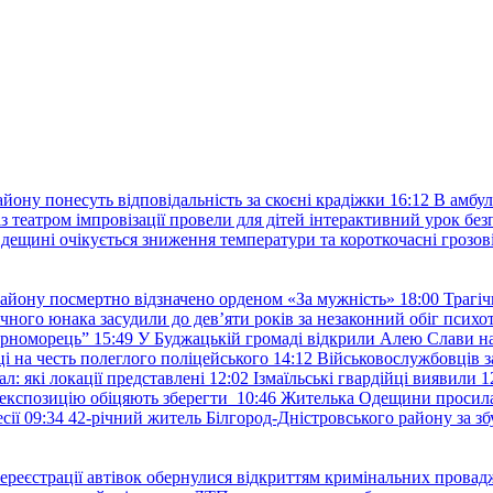
йону понесуть відповідальність за скоєні крадіжки
16:12
В амбул
із театром імпровізації провели для дітей інтерактивний урок без
дещині очікується зниження температури та короткочасні грозові
району посмертно відзначено орденом «За мужність»
18:00
Трагіч
чного юнака засудили до дев’яти років за незаконний обіг психот
орноморець”
15:49
У Буджацькій громаді відкрили Алею Слави на
 на честь полеглого поліцейського
14:12
Військовослужбовців з
: які локації представлені
12:02
Ізмаїльські гвардійці виявили 1
е експозицію обіцяють зберегти
10:46
Жителька Одещини просила с
сії
09:34
42-річний житель Білгород-Дністровського району за збу
ереєстрації автівок обернулися відкриттям кримінальних провад