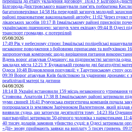
перейшла до етапу укладення договору
16:43
У Білгород-Дніст
Білгорода-Дністровського вшанували пам’ять побратима Кислиц
багатоповерхівки
14:58
На передовій загинув молодий захисни
районі працюватиме вакцинальний автобус
11:02
Через пункт 
лікарських засобів
10:17
В Ізмаїльському районі присвоїли поч
українською пшеницею: загинув член екіпажу
09:44
В Одесі пі
транспорт громадян, є потерпілий
05/08/2026
17:49
Рік у небесному строю: Ізмаїльські поліцейські вшанувал
незаконне поводження з бойовими припасами та вибухівкою
16
запропонував компроміс щодо вирішення питання використанн
Вдень ворог атакував Одещину: на підприємстві загинула одна
закладах міста
12:21
У Буджацькій громади дві багатодітні мат
Одеси
10:48
Відновлення популяції: у Тарутинському степу ос
09:39
Ворог атакував Київ балістикою та ударними дронами: є 
реабілітації матері та дитини
04/08/2026
18:14
В Україні встановили 159 місць незаконного утримання ук
Стоянова Анатолія
17:38
В Ізмаїльському районі затримали під
чуми свиней
16:41
Румунська енергетична компанія почала зак
попрощалася із земляком Зарічнюком Валентином, який віддав 
виявили судна, що затонули десятиліття тому
14:23
На Одещині
нацгвардійці затримали 50-річного чоловіка з наркотиками
11:4
40 тисяч доларів замовив убивство судді: в Одесі затримали орг
«Дії» знову приймають заявки на виплату 5 тисяч гривень
09:1