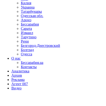
Килия
Украина
Татарбунары
Одесская обл.
Арциз
Бессарабия
Сарата
Измаил
Тарутино
Рени
Белгород-Днестровский
Болград
Одесса
О нас
Бессарабия.ua
Контакты
Аналитика
Архив
Реклама
Агент 007
Видео