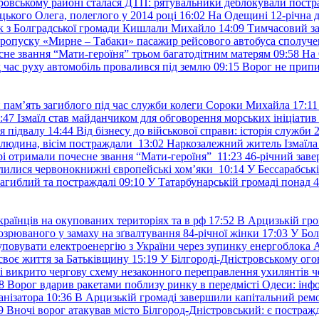
ровському районі сталася ДТП: рятувальники деблокували постр
ького Олега, полеглого у 2014 році
16:02
На Одещині 12-річна д
к з Болградської громади Кишлали Михайло
14:09
Тимчасовий за
пропуску «Мирне – Табаки» пасажир рейсового автобуса сполуче
есне звання “Мати-героїня” трьом багатодітним матерям
09:58
На 
д час руху автомобіль провалився під землю
09:15
Ворог не припи
и пам’ять загиблого під час служби колеги Сороки Михайла
17:11
:47
Ізмаїл став майданчиком для обговорення морських ініціати
я підвалу
14:44
Від бізнесу до військової справи: історія служб
 людина, вісім постраждали
13:02
Наркозалежний житель Ізмаїл
ері отримали почесне звання “Мати-героїня”
11:23
46-річний заве
елилися червонокнижні європейські хом’яки
10:14
У Бессарабськ
загиблий та постраждалі
09:10
У Татарбунарській громаді понад 
раїнців на окупованих територіях та в рф
17:52
В Арцизькій гро
озрюваного у замаху на зґвалтування 84-річної жінки
17:03
У Бол
уповувати електроенергію з України через зупинку енергоблока
своє життя за Батьківщину
15:19
У Білгороді-Дністровському ого
 викрито чергову схему незаконного переправлення ухилянтів ч
8
Ворог вдарив ракетами поблизу ринку в передмісті Одеси: 
анізатора
10:36
В Арцизькій громаді завершили капітальний ремон
9
Вночі ворог атакував місто Білгород-Дністровський: є постраж