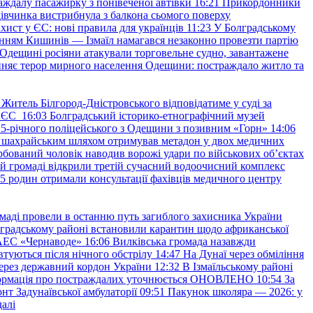
аждалу пасажирку з понівеченої автівки
16:21
Прикордонники
івчинка вистрибнула з балкона сьомого поверху
хист у ЄС: нові правила для українців
11:23
У Болградському
нням Кишинів — Ізмаїл намагався незаконно провезти партію
Одещині росіяни атакували торговельне судно, завантажене
няє терор мирного населення Одещини: постраждало житло та
Житель Білгород-Дністровського відповідатиме у суді за
в ЄС
16:03
Болградський історико-етнографічний музей
и 25-річного поліцейського з Одещини з позивним «Горн»
14:06
а шахрайським шляхом отримував метадон у двох медичних
рбований чоловік наводив ворожі удари по військових обʼєктах
ій громаді відкрили третій сучасний водоочисний комплекс
45 родин отримали консультації фахівців медичного центру
маді провели в останню путь загиблого захисника України
градському районі встановили карантин щодо африканської
 АЕС «Чернаводе»
16:06
Вилківська громада назавжди
втуються після нічного обстрілу
14:47
На Дунаї через обміління
ерез державний кордон України
12:32
В Ізмаїльському районі
інформація про постраждалих уточнюється ОНОВЛЕНО
10:54
За
т Задунаївської амбулаторії
09:51
Пакунок школяра — 2026: у
далі