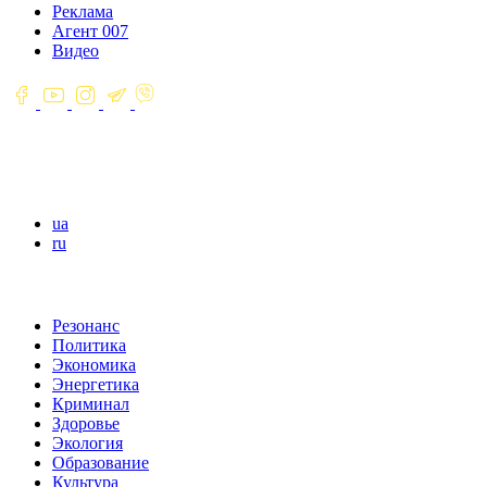
Реклама
Агент 007
Видео
ua
ru
Резонанс
Политика
Экономика
Энергетика
Криминал
Здоровье
Экология
Образование
Культура