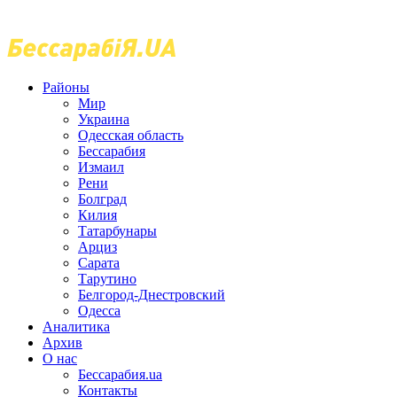
Районы
Мир
Украина
Одесская область
Бессарабия
Измаил
Рени
Болград
Килия
Татарбунары
Арциз
Сарата
Тарутино
Белгород-Днестровский
Одесса
Аналитика
Архив
О нас
Бессарабия.ua
Контакты