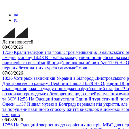
ua
ru
Лента новостей
08/08/2026
17:30
Крали телефони та гроші: троє мешканців Ізмаїльського ра
і медперсоналу
14:48
В Ізмаїльському районі поліцейські разом 
партнерів та організацій придбали шкільний автобус
11:05
На О
перших безоплатних курсів гагаузької мови
07/08/2026
18:36
Чотирьох захисників України з Білгород-Дністровського 
Дністровського району Щербини Павла
16:28
На Одещині 18-рі
внаслідок ворожого удару пошкоджено футбольний стадіон “Ч
розпочали громадське обговорення щодо перейменування вулиці
та ЗСУ
12:53
На Одещині запустили Єдиний туристичний портал
Одеси
11:37
Підвал музею в Болграді передали під укриття, ал
та порушення звичного способу життя внаслідок військової агре
сім років
06/08/2026
17:56
На Одещині звернення до сервісних центрів МВС для пер