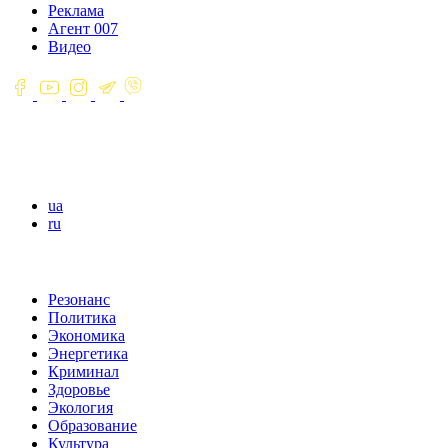
Реклама
Агент 007
Видео
ua
ru
Резонанс
Политика
Экономика
Энергетика
Криминал
Здоровье
Экология
Образование
Культура