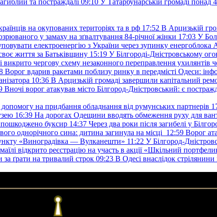
загиблий та постраждалі
09:10
У Татарбунарській громаді понад 
раїнців на окупованих територіях та в рф
17:52
В Арцизькій гро
озрюваного у замаху на зґвалтування 84-річної жінки
17:03
У Бол
уповувати електроенергію з України через зупинку енергоблока
своє життя за Батьківщину
15:19
У Білгороді-Дністровському ого
 викрито чергову схему незаконного переправлення ухилянтів ч
8
Ворог вдарив ракетами поблизу ринку в передмісті Одеси: 
анізатора
10:36
В Арцизькій громаді завершили капітальний ремон
9
Вночі ворог атакував місто Білгород-Дністровський: є постраж
у допомогу на придбання обладнання від румунських партнерів
1
узею
16:39
На дорогах Одещини вводять обмеження руху для вант
: пошкоджено буксир
14:37
Через два роки після загибелі у Білг
свого однорічного сина: дитина загинула на місці
12:59
Ворог ат
пункту «Виноградівка — Вулканешти»
11:22
У Білгород-Дністровс
змаїлі відкрито реєстрацію на участь в акції «Шкільний портфели
и за ґрати на тривалий строк
09:23
В Одесі внаслідок стрілянин