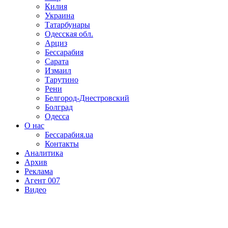
Килия
Украина
Татарбунары
Одесская обл.
Арциз
Бессарабия
Сарата
Измаил
Тарутино
Рени
Белгород-Днестровский
Болград
Одесса
О нас
Бессарабия.ua
Контакты
Аналитика
Архив
Реклама
Агент 007
Видео