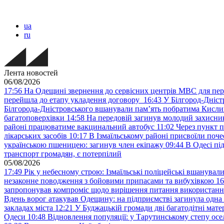
ua
ru
Лента новостей
06/08/2026
17:56
На Одещині звернення до сервісних центрів МВС для пер
перейшла до етапу укладення договору
16:43
У Білгород-Дніст
Білгорода-Дністровського вшанували пам’ять побратима Кислиц
багатоповерхівки
14:58
На передовій загинув молодий захисни
районі працюватиме вакцинальний автобус
11:02
Через пункт 
лікарських засобів
10:17
В Ізмаїльському районі присвоїли поч
українською пшеницею: загинув член екіпажу
09:44
В Одесі пі
транспорт громадян, є потерпілий
05/08/2026
17:49
Рік у небесному строю: Ізмаїльські поліцейські вшанувал
незаконне поводження з бойовими припасами та вибухівкою
16
запропонував компроміс щодо вирішення питання використанн
Вдень ворог атакував Одещину: на підприємстві загинула одна
закладах міста
12:21
У Буджацькій громади дві багатодітні мат
Одеси
10:48
Відновлення популяції: у Тарутинському степу ос