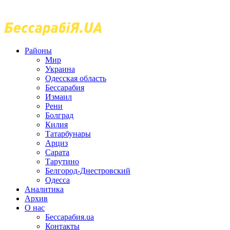
Районы
Мир
Украина
Одесская область
Бессарабия
Измаил
Рени
Болград
Килия
Татарбунары
Арциз
Сарата
Тарутино
Белгород-Днестровский
Одесса
Аналитика
Архив
О нас
Бессарабия.ua
Контакты