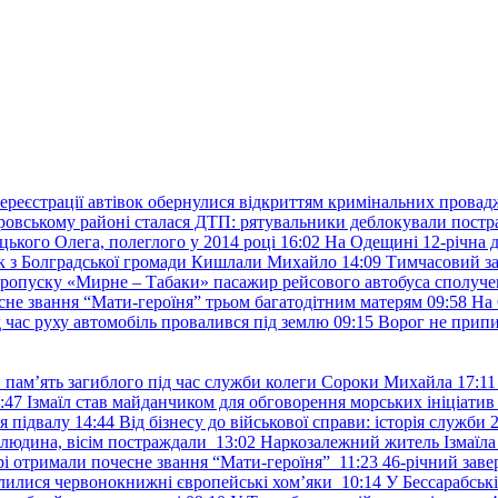
ереєстрації автівок обернулися відкриттям кримінальних провад
ровському районі сталася ДТП: рятувальники деблокували постр
ького Олега, полеглого у 2014 році
16:02
На Одещині 12-річна д
к з Болградської громади Кишлали Михайло
14:09
Тимчасовий за
пропуску «Мирне – Табаки» пасажир рейсового автобуса сполуче
есне звання “Мати-героїня” трьом багатодітним матерям
09:58
На 
д час руху автомобіль провалився під землю
09:15
Ворог не припи
и пам’ять загиблого під час служби колеги Сороки Михайла
17:11
:47
Ізмаїл став майданчиком для обговорення морських ініціати
я підвалу
14:44
Від бізнесу до військової справи: історія служб
 людина, вісім постраждали
13:02
Наркозалежний житель Ізмаїл
ері отримали почесне звання “Мати-героїня”
11:23
46-річний заве
елилися червонокнижні європейські хом’яки
10:14
У Бессарабськ