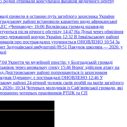
45 родин отримали консультації фахівців медичного центру
маді провели в останню путь загиблого захисника України
градському районі встановили карантин щодо африканської
 АЕС «Чернаводе»
16:06
Вилківська громада назавжди
втуються після нічного обстрілу
14:47
На Дунаї через обміління
ерез державний кордон України
12:32
В Ізмаїльському районі
інформація про постраждалих уточнюється ОНОВЛЕНО
10:54
За
т Задунаївської амбулаторії
09:51
Пакунок школяра — 2026: у
далі
7:04
Укриття чи музейний простір: у Болградській громаді
ажівок через аномальну спеку
15:46
Ворог здійснив атаку на
ород-Дністровському районі попрощаються із захисником
акував Одещину: є постраждалі ОНОВЛЕНО
12:46
У
ькому районі 24-річний чоловік скоїв розбій на матір загиблого
к 2026»
10:34
Чотирьох молодиків із Саф’янівської громади, які
и поранено чотирьох працівників РТЦК та СП