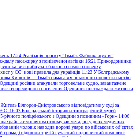
жень
17:24
Реалізація проєкту “Ізмаїл. Фабрика-кухня”
аждалу пасажирку з понівеченої автівки
16:21
Прикордонники
івчинка вистрибнула з балкона сьомого поверху
хист у ЄС: нові правила для українців
11:23
У Болградському
нням Кишинів — Ізмаїл намагався незаконно провезти партію
Одещині росіяни атакували торговельне судно, завантажене
няє терор мирного населення Одещини: постраждало житло та
Житель Білгород-Дністровського відповідатиме у суді за
в ЄС
16:03
Болградський історико-етнографічний музей
и 25-річного поліцейського з Одещини з позивним «Горн»
14:06
а шахрайським шляхом отримував метадон у двох медичних
рбований чоловік наводив ворожі удари по військових обʼєктах
ій громаді відкрили третій сучасний водоочисний комплекс