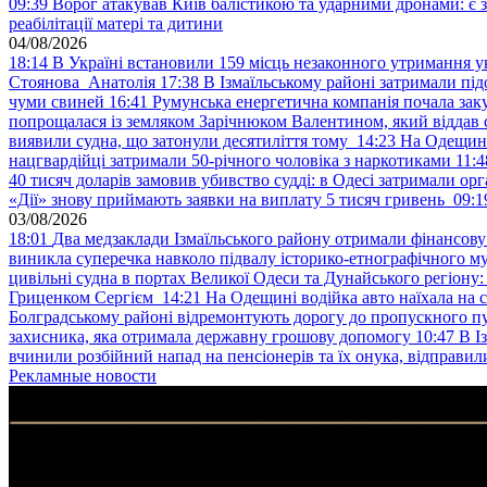
09:39
Ворог атакував Київ балістикою та ударними дронами: є 
реабілітації матері та дитини
04/08/2026
18:14
В Україні встановили 159 місць незаконного утримання ук
Стоянова Анатолія
17:38
В Ізмаїльському районі затримали під
чуми свиней
16:41
Румунська енергетична компанія почала зак
попрощалася із земляком Зарічнюком Валентином, який віддав 
виявили судна, що затонули десятиліття тому
14:23
На Одещині
нацгвардійці затримали 50-річного чоловіка з наркотиками
11:4
40 тисяч доларів замовив убивство судді: в Одесі затримали орг
«Дії» знову приймають заявки на виплату 5 тисяч гривень
09:1
03/08/2026
18:01
Два медзаклади Ізмаїльського району отримали фінансов
виникла суперечка навколо підвалу історико-етнографічного м
цивільні судна в портах Великої Одеси та Дунайського регіону
Гриценком Сергієм
14:21
На Одещині водійка авто наїхала на 
Болградському районі відремонтують дорогу до пропускного 
захисника, яка отримала державну грошову допомогу
10:47
В І
вчинили розбійний напад на пенсіонерів та їх онука, відправил
Рекламные новости