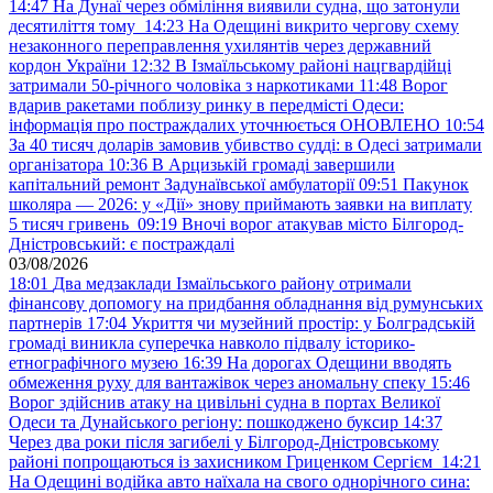
14:47
На Дунаї через обміління виявили судна, що затонули
десятиліття тому
14:23
На Одещині викрито чергову схему
незаконного переправлення ухилянтів через державний
кордон України
12:32
В Ізмаїльському районі нацгвардійці
затримали 50-річного чоловіка з наркотиками
11:48
Ворог
вдарив ракетами поблизу ринку в передмісті Одеси:
інформація про постраждалих уточнюється ОНОВЛЕНО
10:54
За 40 тисяч доларів замовив убивство судді: в Одесі затримали
організатора
10:36
В Арцизькій громаді завершили
капітальний ремонт Задунаївської амбулаторії
09:51
Пакунок
школяра — 2026: у «Дії» знову приймають заявки на виплату
5 тисяч гривень
09:19
Вночі ворог атакував місто Білгород-
Дністровський: є постраждалі
03/08/2026
18:01
Два медзаклади Ізмаїльського району отримали
фінансову допомогу на придбання обладнання від румунських
партнерів
17:04
Укриття чи музейний простір: у Болградській
громаді виникла суперечка навколо підвалу історико-
етнографічного музею
16:39
На дорогах Одещини вводять
обмеження руху для вантажівок через аномальну спеку
15:46
Ворог здійснив атаку на цивільні судна в портах Великої
Одеси та Дунайського регіону: пошкоджено буксир
14:37
Через два роки після загибелі у Білгород-Дністровському
районі попрощаються із захисником Гриценком Сергієм
14:21
На Одещині водійка авто наїхала на свого однорічного сина: