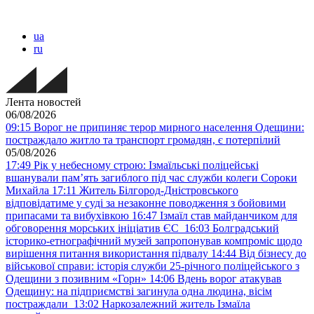
ua
ru
Лента новостей
06/08/2026
09:15
Ворог не припиняє терор мирного населення Одещини:
постраждало житло та транспорт громадян, є потерпілий
05/08/2026
17:49
Рік у небесному строю: Ізмаїльські поліцейські
вшанували пам’ять загиблого під час служби колеги Сороки
Михайла
17:11
Житель Білгород-Дністровського
відповідатиме у суді за незаконне поводження з бойовими
припасами та вибухівкою
16:47
Ізмаїл став майданчиком для
обговорення морських ініціатив ЄС
16:03
Болградський
історико-етнографічний музей запропонував компроміс щодо
вирішення питання використання підвалу
14:44
Від бізнесу до
військової справи: історія служби 25-річного поліцейського з
Одещини з позивним «Горн»
14:06
Вдень ворог атакував
Одещину: на підприємстві загинула одна людина, вісім
постраждали
13:02
Наркозалежний житель Ізмаїла