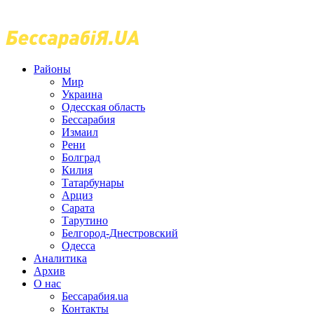
Районы
Мир
Украина
Одесская область
Бессарабия
Измаил
Рени
Болград
Килия
Татарбунары
Арциз
Сарата
Тарутино
Белгород-Днестровский
Одесса
Аналитика
Архив
О нас
Бессарабия.ua
Контакты