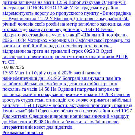
дитина загинула на місці
12:59
Ворог атакував Одещину: є
постраждалі ОНОВЛЕНО
12:46
У Болградському районі
відремонтують дорогу до пропускного пункту «Виноградівка
— Вулканешти»
11:22
У Білгород-Дністровському районі 24-
річний чоловік скоїв розбій на матір загиблого захисника, яка
отримала державну грошову допомогу
10:47
В Ізмаїлі
відкрито реєстрацію на участь в акції «Шкільний портфелик
2026»
10:34
Чотирьох молодиків із Саф’янівської громади, які
вчинили розбійний напад на пенсіонерів та їх онука,
відправили за ґрати на тривалий строк
09:23
В Одесі
внаслідок стрілянини поранено чотирьох працівників РТЦК
та СП
02/08/2026
17:59
Магнітні бурі у серпні 2026: вчені назвали
найнебезпечніші дні
16:19
У Болграді вшанували пам’ять
загиблих військовослужбовців десантних військ різних
поколінь та часів
14:58
На Одещині патрульні затримали
чоловіка, який погрожував перехожим ножем
13:26
З вересня
зростуть студентські стипендії: хто зможе отримати найбільші
виплати
11:54
Шукачам роботи: актуальні пропозиції праці від
Ізмаїльської філії Одеського обласного центру зайнятості
10:27
Для жителів Одещини відкрили новий залізничний маршрут
до Німеччини
09:08
Особиста безпека: в Ізмаїлі провели
інтерактивний квест для підлітків
Рекламные новости