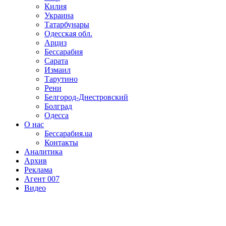
Килия
Украина
Татарбунары
Одесская обл.
Арциз
Бессарабия
Сарата
Измаил
Тарутино
Рени
Белгород-Днестровский
Болград
Одесса
О нас
Бессарабия.ua
Контакты
Аналитика
Архив
Реклама
Агент 007
Видео