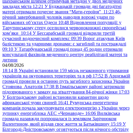
шахрайським шляхом отримував метадон у двох медичних
закладах міста
12:21
У Буджацькій громади дві багатодітні
матері отримали почесне звання “Мати-героїня”
11:23
46-
річний завербований чоловік наводив ворожі удари по
військових обʼєктах Одеси
10:48
Відновлення популяції: у
Тарутинському степу оселилися червонокнижні європейські
хом’яки
10:14
У Бессарабській громаді відкрили третій
сучасний водоочисний комплекс
09:39
Ворог атакував Київ
балістикою та ударними дронами: є загиблий та постраждалі
09:10
У Татарбунарській громаді понад 45 родин отримали
консультації фахівців медичного центру реабілітації матері та
дитини
04/08/2026
18:14
В Україні встановили 159 місць незаконного утримання
українців на окупованих територіях та в рф
17:52
В Арцизькій
громаді провели в останню путь загиблого захисника України
Стоянова Анатолія
17:38
В Ізмаїльському районі затримали
підозрюваного у замаху на зґвалтування 84-річної жінки
17:03
У Болградському районі встановили карантин щодо
африканської чуми свиней
16:41
Румунська енергетична
компанія почала закуповувати електроенергію з України через
зупинку енергоблока АЕС «Чернаводе»
16:06
Вилківська
громада назавжди попрощалася із земляком Зарічнюком
Валентином, який віддав своє життя за Батьківщину
15:19
У
Білгороді-Дністровському оговтуються після нічного обстрілу