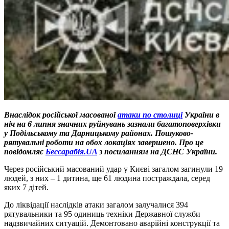
Внаслідок російської масованої
атаки по столиці
України в
ніч на 6 липня значних руйнувань зазнали багатоповерхівки
у Подільському та Дарницькому районах. Пошуково-
рятувальні роботи на обох локаціях завершено. Про це
повідомляє
Бессарабія.UA
з посиланням на ДСНС України.
Через російський масований удар у Києві загалом загинули 19
людей, з них – 1 дитина, ще 61 людина постраждала, серед
яких 7 дітей.
До ліквідації наслідків атаки загалом залучалися 394
рятувальники та 95 одиниць техніки Державної служби
надзвичайних ситуацій. Демонтовано аварійні конструкції та