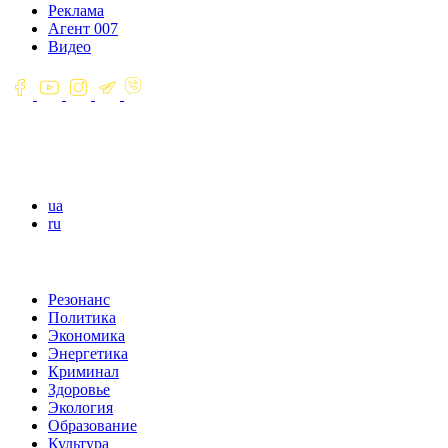
Реклама
Агент 007
Видео
ua
ru
Резонанс
Политика
Экономика
Энергетика
Криминал
Здоровье
Экология
Образование
Культура