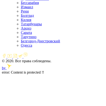
Бессарабия
Измаил
Рени
Болград
Килия
Татарбунары
Арциз
Сарата
Тарутино
Белгород-Днестровский
Одесса
© 2020. Все права соблюдены.
by
error:
Content is protected !!