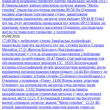
намагався незаконно провезти партію лікарських засобів
10:17
В Ізмаїльському районі присвоїли почесне звання “Мати-
героїня” трьом багатодітним матерям
09:58
На Одещині
росіяни атакували торговельне судно, завантажене
українською пшеницею: загинув член екіпажу
09:44
В Одесі
під час руху автомобіль провалився під землю
09:15
Ворог не
припиняє терор мирного населення Одещини: постраждало
житло та транспорт громадян, є потерпілий
05/08/2026
17:49
Рік у небесному строю: Ізмаїльські поліцейські
вшанували пам’ять загиблого під час служби колеги Сороки
Михайла
17:11
Житель Білгород-Дністровського
відповідатиме у суді за незаконне поводження з бойовими
припасами та вибухівкою
16:47
Ізмаїл став майданчиком для
обговорення морських ініціатив ЄС
16:03
Болградський
історико-етнографічний музей запропонував компроміс щодо
вирішення питання використання підвалу
14:44
Від бізнесу до
військової справи: історія служби 25-річного поліцейського з
Одещини з позивним «Горн»
14:06
Вдень ворог атакував
Одещину: на підприємстві загинула одна людина, вісім
постраждали
13:02
Наркозалежний житель Ізмаїла
шахрайським шляхом отримував метадон у двох медичних
закладах міста
12:21
У Буджацькій громади дві багатодітні
матері отримали почесне звання “Мати-героїня”
11:23
46-
річний завербований чоловік наводив ворожі удари по