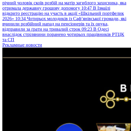
річний чоловік скоїв розбій на матір загиблого захисника, яка
отримала державну грошову допомогу
10:47
В Ізмаїлі
відкрито реєстрацію на участь в акції «Шкільний портфелик
2026»
10:34
Чотирьох молодиків із Саф’янівської громади, які
вчинили розбійний напад на пенсіонерів та їх онука,
відправили за ґрати на тривалий строк
09:23
В Одесі
внаслідок стрілянини поранено чотирьох працівників РТЦК
та СП
Рекламные новости