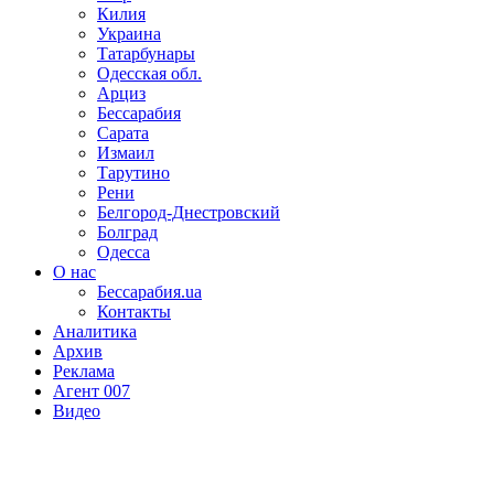
Килия
Украина
Татарбунары
Одесская обл.
Арциз
Бессарабия
Сарата
Измаил
Тарутино
Рени
Белгород-Днестровский
Болград
Одесса
О нас
Бессарабия.ua
Контакты
Аналитика
Архив
Реклама
Агент 007
Видео