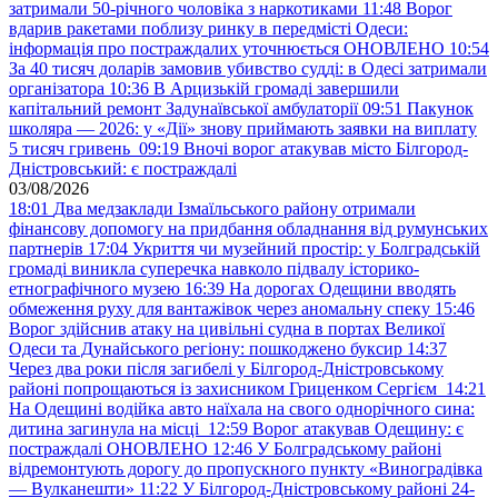
затримали 50-річного чоловіка з наркотиками
11:48
Ворог
вдарив ракетами поблизу ринку в передмісті Одеси:
інформація про постраждалих уточнюється ОНОВЛЕНО
10:54
За 40 тисяч доларів замовив убивство судді: в Одесі затримали
організатора
10:36
В Арцизькій громаді завершили
капітальний ремонт Задунаївської амбулаторії
09:51
Пакунок
школяра — 2026: у «Дії» знову приймають заявки на виплату
5 тисяч гривень
09:19
Вночі ворог атакував місто Білгород-
Дністровський: є постраждалі
03/08/2026
18:01
Два медзаклади Ізмаїльського району отримали
фінансову допомогу на придбання обладнання від румунських
партнерів
17:04
Укриття чи музейний простір: у Болградській
громаді виникла суперечка навколо підвалу історико-
етнографічного музею
16:39
На дорогах Одещини вводять
обмеження руху для вантажівок через аномальну спеку
15:46
Ворог здійснив атаку на цивільні судна в портах Великої
Одеси та Дунайського регіону: пошкоджено буксир
14:37
Через два роки після загибелі у Білгород-Дністровському
районі попрощаються із захисником Гриценком Сергієм
14:21
На Одещині водійка авто наїхала на свого однорічного сина:
дитина загинула на місці
12:59
Ворог атакував Одещину: є
постраждалі ОНОВЛЕНО
12:46
У Болградському районі
відремонтують дорогу до пропускного пункту «Виноградівка
— Вулканешти»
11:22
У Білгород-Дністровському районі 24-