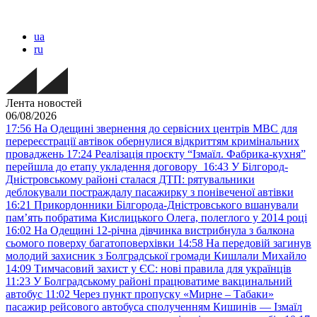
ua
ru
Лента новостей
06/08/2026
17:56
На Одещині звернення до сервісних центрів МВС для
перереєстрації автівок обернулися відкриттям кримінальних
проваджень
17:24
Реалізація проєкту “Ізмаїл. Фабрика-кухня”
перейшла до етапу укладення договору
16:43
У Білгород-
Дністровському районі сталася ДТП: рятувальники
деблокували постраждалу пасажирку з понівеченої автівки
16:21
Прикордонники Білгорода-Дністровського вшанували
пам’ять побратима Кислицького Олега, полеглого у 2014 році
16:02
На Одещині 12-річна дівчинка вистрибнула з балкона
сьомого поверху багатоповерхівки
14:58
На передовій загинув
молодий захисник з Болградської громади Кишлали Михайло
14:09
Тимчасовий захист у ЄС: нові правила для українців
11:23
У Болградському районі працюватиме вакцинальний
автобус
11:02
Через пункт пропуску «Мирне – Табаки»
пасажир рейсового автобуса сполученням Кишинів — Ізмаїл