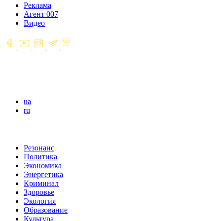
Реклама
Агент 007
Видео
ua
ru
Резонанс
Политика
Экономика
Энергетика
Криминал
Здоровье
Экология
Образование
Культура