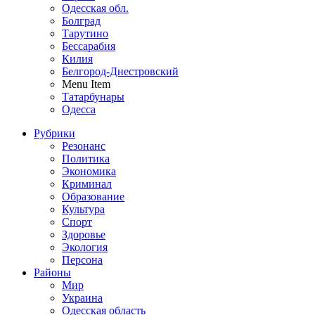
Одесская обл.
Болград
Тарутино
Бессарабия
Килия
Белгород-Днестровский
Menu Item
Татарбунары
Одесса
Рубрики
Резонанс
Политика
Экономика
Криминал
Образование
Культура
Спорт
Здоровье
Экология
Персона
Районы
Мир
Украина
Одесская область