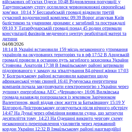
військових обʼєктах Одеси
10:48
Відновлення популяції: у
Тарутинському степу оселилися червонокнижні європейські
хом’яки
10:14
У Бессарабській громаді відкрили третій
сучасний водоочисний комплекс
09:39
Ворог атакував Київ
балістикою та ударними дронами: є загиблий та постраждалі
09:10
У Татарбунарській громаді понад 45 родин отримали
консультації фахівців медичного центру реабілітації матері та
дитини
04/08/2026
18:14
В Україні встановили 159 місць незаконного утримання
українців на окупованих територіях та в рф
17:52
В Арцизькій
громаді провели в останню путь загиблого захисника України
Стоянова Анатолія
17:38
В Ізмаїльському районі затримали
підозрюваного у замаху на зґвалтування 84-річної жінки
17:03
У Болградському районі встановили карантин щодо
африканської чуми свиней
16:41
Румунська енергетична
компанія почала закуповувати електроенергію з України через
зупинку енергоблока АЕС «Чернаводе»
16:06
Вилківська
громада назавжди попрощалася із земляком Зарічнюком
Валентином, який віддав своє життя за Батьківщину
15:19
У
Білгороді-Дністровському оговтуються після нічного обстрілу
14:47
На Дунаї через обміління виявили судна, що затонули
десятиліття тому
14:23
На Одещині викрито чергову схему
незаконного переправлення ухилянтів через державний
кордон України
12:32
В Ізмаїльському районі нацгвардійці