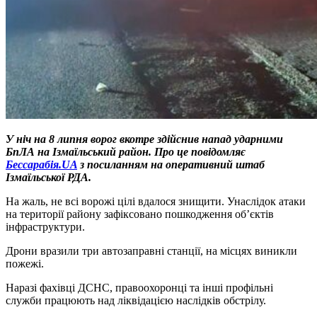
У ніч на 8 липня ворог вкотре здійснив напад ударними
БпЛА на Ізмаїльський район.
Про це повідомляє
Бессарабія.UA
з посиланням на
оперативний штаб
Ізмаїльської РДА.
На жаль, не всі ворожі цілі вдалося знищити. Унаслідок атаки
на території району зафіксовано пошкодження об’єктів
інфраструктури.
Дрони вразили три автозаправні станції, на місцях виникли
пожежі.
Наразі фахівці ДСНС, правоохоронці та інші профільні
служби працюють над ліквідацією наслідків обстрілу.