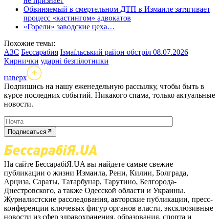
не признает
Обвиняемый в смертельном ДТП в Измаиле затягивает
процесс «кастингом» адвокатов
«Горели» заводские цеха…
Похожие темы:
АЗС
Бессарабия
Ізмаїльський район обстріл 08.07.2026
Кирнички
ударні безпілотники
наверх
Подпишись на нашу еженедельную рассылку, чтобы быть в
курсе последних событий. Никакого спама, только актуальные
новости.
Подписаться
На сайте БессарабіЯ.UA вы найдете самые свежие
публикации о жизни Измаила, Рени, Килии, Болграда,
Арциза, Сараты, Татарбунар, Тарутино, Белгорода-
Днестровского, а также Одесской области и Украины.
Журналистские расследования, авторские публикации, пресс-
конференции ключевых фигур органов власти, эксклюзивные
новости из сфер здравохранения, образования, спорта и