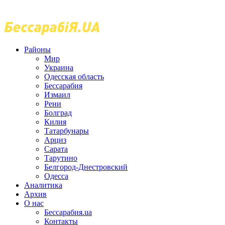
Районы
Мир
Украина
Одесская область
Бессарабия
Измаил
Рени
Болград
Килия
Татарбунары
Арциз
Сарата
Тарутино
Белгород-Днестровский
Одесса
Аналитика
Архив
О нас
Бессарабия.ua
Контакты