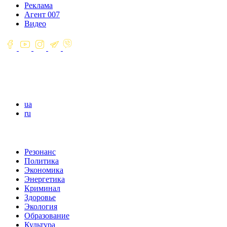
Реклама
Агент 007
Видео
ua
ru
Резонанс
Политика
Экономика
Энергетика
Криминал
Здоровье
Экология
Образование
Культура