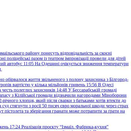
маїльського району понесуть відповідальність за скоєні
ні поліцейські разом із театром імпровізації провели для дітей
ний автобус
11:05
На Одещині очікується зниження температури
и
но обірвалося життя звільненого з полону захисника з Білгород-
ропів вартістю у кілька мільйонів гривень
15:56
В Одесі
 честь полеглих захисників
14:48
У Бессарабській громаді
апасу з Кілійської громади відзначили нагородами Міноборони
2-річного хлопця, який після сварки з батьками хотів втекти до
уд стягнути з росії 50 тисяч євро моральної шкоди через страх
т пістолета та зберігання гранати може потрапити за ґрати на
жень
17:24
Реалізація проєкту “Ізмаїл. Фабрика-кухня”