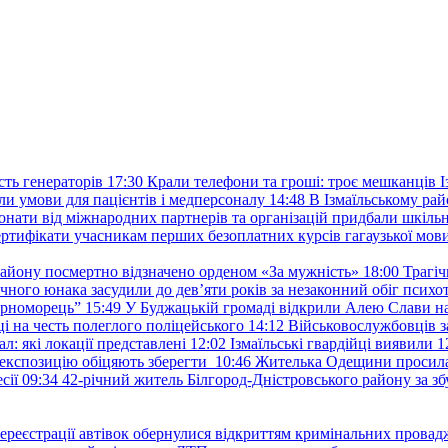
ть генераторів
17:30
Крали телефони та гроші: троє мешканців Із
и умови для пацієнтів і медперсоналу
14:48
В Ізмаїльському райо
донати від міжнародних партнерів та організацій придбали шкіль
сертифікати учасникам перших безоплатних курсів гагаузької мов
району посмертно відзначено орденом «За мужність»
18:00
Трагіч
чного юнака засудили до дев’яти років за незаконний обіг психот
орноморець”
15:49
У Буджацькій громаді відкрили Алею Слави на
 на честь полеглого поліцейського
14:12
Військовослужбовців з
: які локації представлені
12:02
Ізмаїльські гвардійці виявили 1
е експозицію обіцяють зберегти
10:46
Жителька Одещини просила с
сії
09:34
42-річний житель Білгород-Дністровського району за збу
ереєстрації автівок обернулися відкриттям кримінальних провад