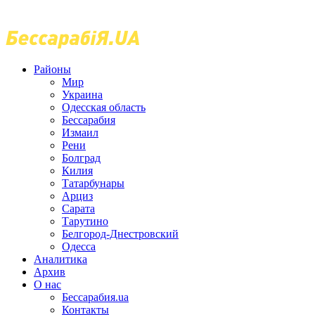
Районы
Мир
Украина
Одесская область
Бессарабия
Измаил
Рени
Болград
Килия
Татарбунары
Арциз
Сарата
Тарутино
Белгород-Днестровский
Одесса
Аналитика
Архив
О нас
Бессарабия.ua
Контакты