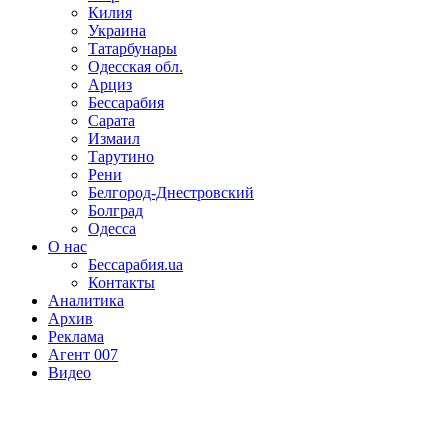
Килия
Украина
Татарбунары
Одесская обл.
Арциз
Бессарабия
Сарата
Измаил
Тарутино
Рени
Белгород-Днестровский
Болград
Одесса
О нас
Бессарабия.ua
Контакты
Аналитика
Архив
Реклама
Агент 007
Видео