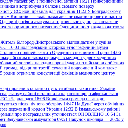
аждалу пасажирку з понівеченої автівки
16:21
Прикордонники
івчинка вистрибнула з балкона сьомого поверху
хист у ЄС: нові правила для українців
11:23
У Болградському
нням Кишинів — Ізмаїл намагався незаконно провезти партію
Одещині росіяни атакували торговельне судно, завантажене
няє терор мирного населення Одещини: постраждало житло та
Житель Білгород-Дністровського відповідатиме у суді за
в ЄС
16:03
Болградський історико-етнографічний музей
и 25-річного поліцейського з Одещини з позивним «Горн»
14:06
а шахрайським шляхом отримував метадон у двох медичних
рбований чоловік наводив ворожі удари по військових обʼєктах
ій громаді відкрили третій сучасний водоочисний комплекс
45 родин отримали консультації фахівців медичного центру
маді провели в останню путь загиблого захисника України
градському районі встановили карантин щодо африканської
 АЕС «Чернаводе»
16:06
Вилківська громада назавжди
втуються після нічного обстрілу
14:47
На Дунаї через обміління
ерез державний кордон України
12:32
В Ізмаїльському районі
інформація про постраждалих уточнюється ОНОВЛЕНО
10:54
За
т Задунаївської амбулаторії
09:51
Пакунок школяра — 2026: у
далі