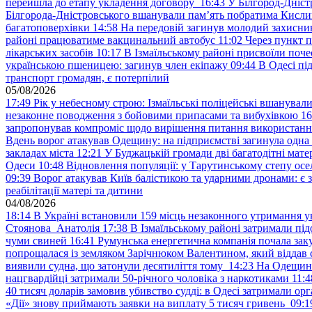
перейшла до етапу укладення договору
16:43
У Білгород-Дніст
Білгорода-Дністровського вшанували пам’ять побратима Кислиц
багатоповерхівки
14:58
На передовій загинув молодий захисни
районі працюватиме вакцинальний автобус
11:02
Через пункт 
лікарських засобів
10:17
В Ізмаїльському районі присвоїли поч
українською пшеницею: загинув член екіпажу
09:44
В Одесі пі
транспорт громадян, є потерпілий
05/08/2026
17:49
Рік у небесному строю: Ізмаїльські поліцейські вшанувал
незаконне поводження з бойовими припасами та вибухівкою
16
запропонував компроміс щодо вирішення питання використанн
Вдень ворог атакував Одещину: на підприємстві загинула одна
закладах міста
12:21
У Буджацькій громади дві багатодітні мат
Одеси
10:48
Відновлення популяції: у Тарутинському степу ос
09:39
Ворог атакував Київ балістикою та ударними дронами: є 
реабілітації матері та дитини
04/08/2026
18:14
В Україні встановили 159 місць незаконного утримання ук
Стоянова Анатолія
17:38
В Ізмаїльському районі затримали під
чуми свиней
16:41
Румунська енергетична компанія почала зак
попрощалася із земляком Зарічнюком Валентином, який віддав 
виявили судна, що затонули десятиліття тому
14:23
На Одещині
нацгвардійці затримали 50-річного чоловіка з наркотиками
11:4
40 тисяч доларів замовив убивство судді: в Одесі затримали орг
«Дії» знову приймають заявки на виплату 5 тисяч гривень
09:1