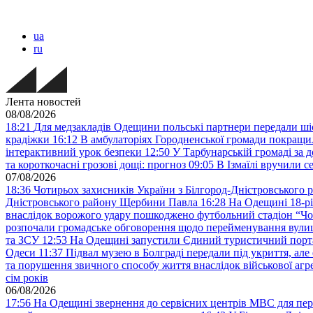
ua
ru
Лента новостей
08/08/2026
18:21
Для медзакладів Одещини польські партнери передали шіс
крадіжки
16:12
В амбулаторіях Городненської громади покращил
інтерактивний урок безпеки
12:50
У Тарбунарській громаді за 
та короткочасні грозові дощі: прогноз
09:05
В Ізмаїлі вручили 
07/08/2026
18:36
Чотирьох захисників України з Білгород-Дністровського 
Дністровського району Щербини Павла
16:28
На Одещині 18-рі
внаслідок ворожого удару пошкоджено футбольний стадіон “Ч
розпочали громадське обговорення щодо перейменування вулиці
та ЗСУ
12:53
На Одещині запустили Єдиний туристичний портал
Одеси
11:37
Підвал музею в Болграді передали під укриття, ал
та порушення звичного способу життя внаслідок військової агре
сім років
06/08/2026
17:56
На Одещині звернення до сервісних центрів МВС для пер