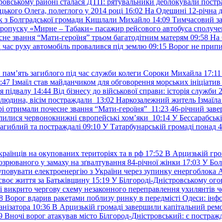
ровському районі сталася ДТП: рятувальники деблокували постр
ького Олега, полеглого у 2014 році
16:02
На Одещині 12-річна д
к з Болградської громади Кишлали Михайло
14:09
Тимчасовий за
пропуску «Мирне – Табаки» пасажир рейсового автобуса сполуче
есне звання “Мати-героїня” трьом багатодітним матерям
09:58
На 
д час руху автомобіль провалився під землю
09:15
Ворог не припи
и пам’ять загиблого під час служби колеги Сороки Михайла
17:11
:47
Ізмаїл став майданчиком для обговорення морських ініціати
я підвалу
14:44
Від бізнесу до військової справи: історія служб
 людина, вісім постраждали
13:02
Наркозалежний житель Ізмаїл
ері отримали почесне звання “Мати-героїня”
11:23
46-річний заве
елилися червонокнижні європейські хом’яки
10:14
У Бессарабськ
загиблий та постраждалі
09:10
У Татарбунарській громаді понад 
раїнців на окупованих територіях та в рф
17:52
В Арцизькій гро
озрюваного у замаху на зґвалтування 84-річної жінки
17:03
У Бол
уповувати електроенергію з України через зупинку енергоблока
своє життя за Батьківщину
15:19
У Білгороді-Дністровському ого
 викрито чергову схему незаконного переправлення ухилянтів ч
8
Ворог вдарив ракетами поблизу ринку в передмісті Одеси: 
анізатора
10:36
В Арцизькій громаді завершили капітальний ремон
9
Вночі ворог атакував місто Білгород-Дністровський: є постраж