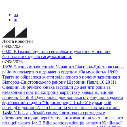
ua
ru
Лента новостей
08/08/2026
09:05
В Ізмаїлі вручили сертифікати учасникам перших
безоплатних курсів гагаузької мови
07/08/2026
18:36
Чотирьох захисників України з Білгород-Дністровського
району посмертно відзначено орденом «За мужність»
18:00
Трагічно обірвалося життя звільненого з полону захисника з
Білгород-Дністровського району Щербини Павла
16:28
На
Одещині 18-річного юнака засудили до дев’яти років за
незаконний обіг психотропів вартістю у кілька мільйонів
гривень
15:56
В Одесі внаслідок ворожого удару пошкоджено
футбольний стадіон “Чорноморець”
15:49
У Буджацькій
громаді відкрили Алею Слави на честь полеглих захисників
14:48
У Бессарабській громаді розпочали громадське
обговорення щодо перейменування вулиці на честь полеглого
поліцейського
14:12
Військовослужбовців запасу з Кілійської