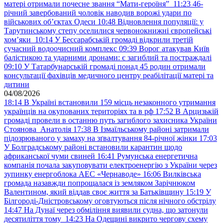
матері отримали почесне звання “Мати-героїня”
11:23
46-
річний завербований чоловік наводив ворожі удари по
військових обʼєктах Одеси
10:48
Відновлення популяції: у
Тарутинському степу оселилися червонокнижні європейські
хом’яки
10:14
У Бессарабській громаді відкрили третій
сучасний водоочисний комплекс
09:39
Ворог атакував Київ
балістикою та ударними дронами: є загиблий та постраждалі
09:10
У Татарбунарській громаді понад 45 родин отримали
консультації фахівців медичного центру реабілітації матері та
дитини
04/08/2026
18:14
В Україні встановили 159 місць незаконного утримання
українців на окупованих територіях та в рф
17:52
В Арцизькій
громаді провели в останню путь загиблого захисника України
Стоянова Анатолія
17:38
В Ізмаїльському районі затримали
підозрюваного у замаху на зґвалтування 84-річної жінки
17:03
У Болградському районі встановили карантин щодо
африканської чуми свиней
16:41
Румунська енергетична
компанія почала закуповувати електроенергію з України через
зупинку енергоблока АЕС «Чернаводе»
16:06
Вилківська
громада назавжди попрощалася із земляком Зарічнюком
Валентином, який віддав своє життя за Батьківщину
15:19
У
Білгороді-Дністровському оговтуються після нічного обстрілу
14:47
На Дунаї через обміління виявили судна, що затонули
десятиліття тому
14:23
На Одещині викрито чергову схему