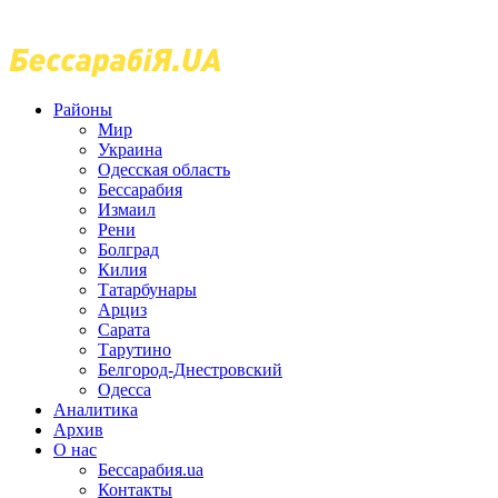
Районы
Мир
Украина
Одесская область
Бессарабия
Измаил
Рени
Болград
Килия
Татарбунары
Арциз
Сарата
Тарутино
Белгород-Днестровский
Одесса
Аналитика
Архив
О нас
Бессарабия.ua
Контакты