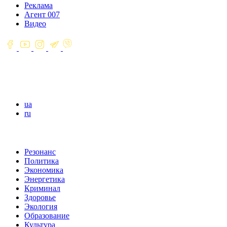
Реклама
Агент 007
Видео
ua
ru
Резонанс
Политика
Экономика
Энергетика
Криминал
Здоровье
Экология
Образование
Культура