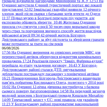
громади відзначили нагородами Міноборони та ЗСУ
12:53
На
Одещині запустили Єдиний туристичний портал: які локації
представлені
12:02
Ізмаїльські гвардійці виявили 12-річного
хлопця, який після сварки з батьками хотів втекти до Одеси
11:37
Підвал музею в Болграді передали під укриття, але
експозицію обіцяють зберегти
10:46
Жителька Одещини
просила суд стягнути з росії 50 тисяч євро моральної шкоди
через страх та порушення звичного способу життя внаслідок
військової агресії
09:34
42-річний житель Білгород-
Дністровського району за збут пістолета та зберігання гранати
може потрапити за ґрати на сім років
06/08/2026
17:56
На Одещині звернення до сервісних центрів МВС для
перереєстрації автівок обернулися відкриттям кримінальних
проваджень
17:24
Реалізація проєкту “Ізмаїл. Фабрика-кухня”
перейшла до етапу укладення договору
16:43
У Білгород-
Дністровському районі сталася ДТП: рятувальники
деблокували постраждалу пасажирку з понівеченої автівки
16:21
Прикордонники Білгорода-Дністровського вшанували
пам’ять побратима Кислицького Олега, полеглого у 2014 році
16:02
На Одещині 12-річна дівчинка вистрибнула з балкона
сьомого поверху багатоповерхівки
14:58
На передовій загинув
молодий захисник з Болградської громади Кишлали Михайло
14:09
Тимчасовий захист у ЄС: нові правила для українців
11:23
У Болградському районі працюватиме вакцинальний