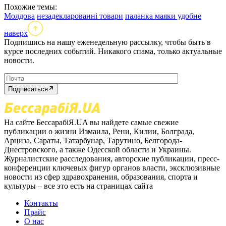
Похожие темы:
Молдова
незадекларованні товари
паланка маяки удобне
наверх
Подпишись на нашу еженедельную рассылку, чтобы быть в
курсе последних событий. Никакого спама, только актуальные
новости.
Подписаться
На сайте БессарабіЯ.UA вы найдете самые свежие
публикации о жизни Измаила, Рени, Килии, Болграда,
Арциза, Сараты, Татарбунар, Тарутино, Белгорода-
Днестровского, а также Одесской области и Украины.
Журналистские расследования, авторские публикации, пресс-
конференции ключевых фигур органов власти, эксклюзивные
новости из сфер здравохранения, образования, спорта и
культуры – все это есть на страницах сайта
Контакты
Прайс
О нас