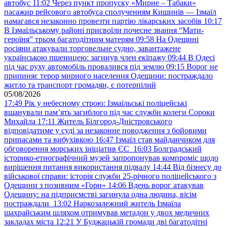
автобус
11:02
Через пункт пропуску «Мирне – Табаки»
пасажир рейсового автобуса сполученням Кишинів — Ізмаїл
намагався незаконно провезти партію лікарських засобів
10:17
В Ізмаїльському районі присвоїли почесне звання “Мати-
героїня” трьом багатодітним матерям
09:58
На Одещині
росіяни атакували торговельне судно, завантажене
українською пшеницею: загинув член екіпажу
09:44
В Одесі
під час руху автомобіль провалився під землю
09:15
Ворог не
припиняє терор мирного населення Одещини: постраждало
житло та транспорт громадян, є потерпілий
05/08/2026
17:49
Рік у небесному строю: Ізмаїльські поліцейські
вшанували пам’ять загиблого під час служби колеги Сороки
Михайла
17:11
Житель Білгород-Дністровського
відповідатиме у суді за незаконне поводження з бойовими
припасами та вибухівкою
16:47
Ізмаїл став майданчиком для
обговорення морських ініціатив ЄС
16:03
Болградський
історико-етнографічний музей запропонував компроміс щодо
вирішення питання використання підвалу
14:44
Від бізнесу до
військової справи: історія служби 25-річного поліцейського з
Одещини з позивним «Горн»
14:06
Вдень ворог атакував
Одещину: на підприємстві загинула одна людина, вісім
постраждали
13:02
Наркозалежний житель Ізмаїла
шахрайським шляхом отримував метадон у двох медичних
закладах міста
12:21
У Буджацькій громади дві багатодітні