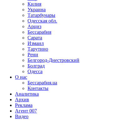
Килия
Украина
Татарбунары
Одесская обл.
Арциз
Бессарабия
Сарата
Измаил
Тарутино
Рени
Белгород-Днестровский
Болград
Одесса
О нас
Бессарабия.ua
Контакты
Аналитика
Архив
Реклама
Агент 007
Видео