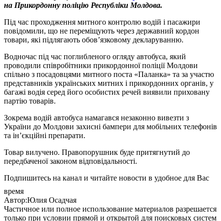
на Прикордонну поліцію Республіки Молдова.
Під час проходження митного контролю водій і пасажири
повідомили, що не переміщують через державний кордон
товари, які підлягають обов’язковому декларуванню.
Водночас під час поглибленого огляду автобуса, який
проводили співробітники прикордонної поліції Молдови
спільно з посадовцями митного поста «Паланка» та за участю
представників українських митних і прикордонних органів, у
багажі водія серед його особистих речей виявили приховану
партію товарів.
Зокрема водій автобуса намагався незаконно вивезти з
України до Молдови захисні бампери для мобільних телефонів
та ін’єкційні препарати.
Товар вилучено. Правопорушник буде притягнутий до
передбаченої законом відповідальності.
Подпишитесь на канал и читайте новости в удобное для Вас
время
Автор:Юлия Осадчая
Частичное или полное использование материалов разрешается
только при условии прямой и открытой для поисковых систем