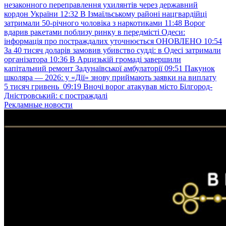
незаконного переправлення ухилянтів через державний
кордон України
12:32
В Ізмаїльському районі нацгвардійці
затримали 50-річного чоловіка з наркотиками
11:48
Ворог
вдарив ракетами поблизу ринку в передмісті Одеси:
інформація про постраждалих уточнюється ОНОВЛЕНО
10:54
За 40 тисяч доларів замовив убивство судді: в Одесі затримали
організатора
10:36
В Арцизькій громаді завершили
капітальний ремонт Задунаївської амбулаторії
09:51
Пакунок
школяра — 2026: у «Дії» знову приймають заявки на виплату
5 тисяч гривень
09:19
Вночі ворог атакував місто Білгород-
Дністровський: є постраждалі
Рекламные новости