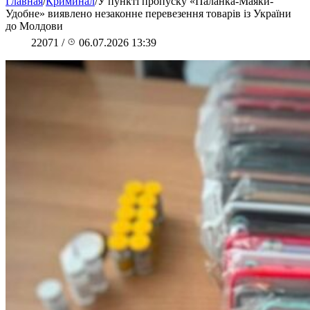
Главная
/
Криминал
/
У пункті пропуску «Паланка-Маяки-
Удобне» виявлено незаконне перевезення товарів із України
до Молдови
22071
/
06.07.2026 13:39