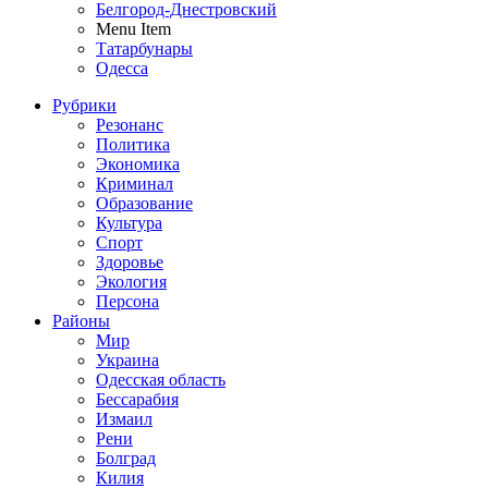
Белгород-Днестровский
Menu Item
Татарбунары
Одесса
Рубрики
Резонанс
Политика
Экономика
Криминал
Образование
Культура
Спорт
Здоровье
Экология
Персона
Районы
Мир
Украина
Одесская область
Бессарабия
Измаил
Рени
Болград
Килия