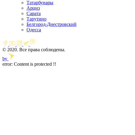
Татарбунары
Арциз
Сарата
Тарутино
Белгород-Днестровский
Одесса
© 2020. Все права соблюдены.
by
error:
Content is protected !!