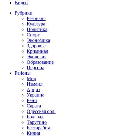
Видео
Рубрики
Резонанс
Культура
Политика
Спорт
Экономика
Здоровье
Криминал
Экология
Образование
Персона
Районы
Мир
Измаил
Арциз
Украина
Рени
Сарата
Одесская обл.
Болград
Тарутино
Бессарабия
Килия