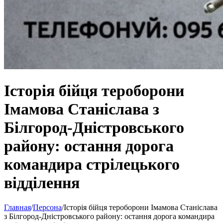
Історія бійця тероборони
Імамова Станіслава з
Білгород-Дністровського
району: остання дорога
командира стрілецького
відділення
Главная
/
Персона
/
Історія бійця тероборони Імамова Станіслава
з Білгород-Дністровського району: остання дорога командира