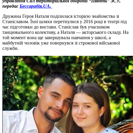
управління Сил територіальної оборони “Південь” ЗСУ,
передає
Бессарабія.UA.
Дружина Героя Наталя поділилася історією знайомства зі
Станіславом. Їхні шляхи перетнулися у 2016 році в театрі під
час підготовки до вистави. Станіслав був учасником
танцювального колективу, а Наталя — акторського складу. На
той момент вона ще завершувала навчання у школі, а
майбутній чоловік уже повернувся зі строкової військової
служби.