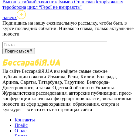
Выгон
загиблий захисник
Імамов Станіслав
історія життя
тероборона
цикл “Герої не вмирають”
наверх
Подпишись на нашу еженедельную рассылку, чтобы быть в
курсе последних событий. Никакого спама, только актуальные
новости.
Подписаться
На сайте БессарабіЯ.UA вы найдете самые свежие
публикации о жизни Измаила, Рени, Килии, Болграда,
Арциза, Сараты, Татарбунар, Тарутино, Белгорода-
Днестровского, а также Одесской области и Украины.
Журналистские расследования, авторские публикации, пресс-
конференции ключевых фигур органов власти, эксклюзивные
новости из сфер здравохранения, образования, спорта и
культуры – все это есть на страницах сайта
Контакты
Прайс
О нас