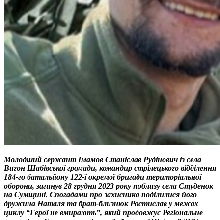
Молодший сержант Імамов Станіслав Рудінович із села
Вигон Шабівської громади, командир стрілецького відділення
184-го батальйону 122-ї окремої бригади територіальної
оборони, загинув 28 грудня 2023 року поблизу села Студенок
на Сумщині. Спогадами про захисника поділилися його
дружина Наталя та брат-близнюк Ростислав у межах
циклу “Герої не вмирають”, який продовжує Регіональне