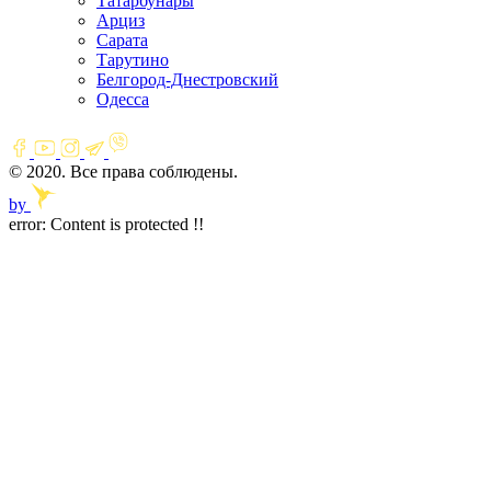
Татарбунары
Арциз
Сарата
Тарутино
Белгород-Днестровский
Одесса
© 2020. Все права соблюдены.
by
error:
Content is protected !!