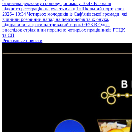
отримала державну грошову допомогу
10:47
В Ізмаїлі
відкрито реєстрацію на участь в акції «Шкільний портфелик
2026»
10:34
Чотирьох молодиків із Саф’янівської громади, які
вчинили розбійний напад на пенсіонерів та їх онука,
відправили за ґрати на тривалий строк
09:23
В Одесі
внаслідок стрілянини поранено чотирьох працівників РТЦК
та СП
Рекламные новости