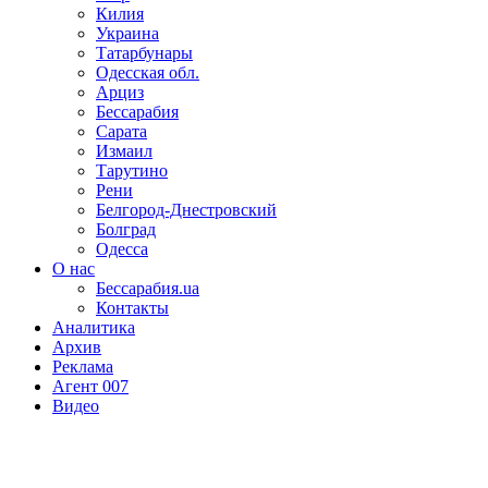
Килия
Украина
Татарбунары
Одесская обл.
Арциз
Бессарабия
Сарата
Измаил
Тарутино
Рени
Белгород-Днестровский
Болград
Одесса
О нас
Бессарабия.ua
Контакты
Аналитика
Архив
Реклама
Агент 007
Видео