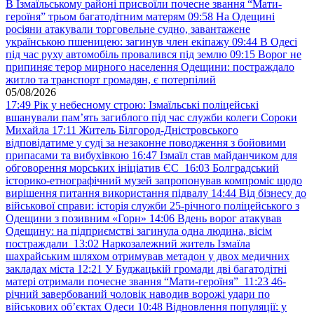
В Ізмаїльському районі присвоїли почесне звання “Мати-
героїня” трьом багатодітним матерям
09:58
На Одещині
росіяни атакували торговельне судно, завантажене
українською пшеницею: загинув член екіпажу
09:44
В Одесі
під час руху автомобіль провалився під землю
09:15
Ворог не
припиняє терор мирного населення Одещини: постраждало
житло та транспорт громадян, є потерпілий
05/08/2026
17:49
Рік у небесному строю: Ізмаїльські поліцейські
вшанували пам’ять загиблого під час служби колеги Сороки
Михайла
17:11
Житель Білгород-Дністровського
відповідатиме у суді за незаконне поводження з бойовими
припасами та вибухівкою
16:47
Ізмаїл став майданчиком для
обговорення морських ініціатив ЄС
16:03
Болградський
історико-етнографічний музей запропонував компроміс щодо
вирішення питання використання підвалу
14:44
Від бізнесу до
військової справи: історія служби 25-річного поліцейського з
Одещини з позивним «Горн»
14:06
Вдень ворог атакував
Одещину: на підприємстві загинула одна людина, вісім
постраждали
13:02
Наркозалежний житель Ізмаїла
шахрайським шляхом отримував метадон у двох медичних
закладах міста
12:21
У Буджацькій громади дві багатодітні
матері отримали почесне звання “Мати-героїня”
11:23
46-
річний завербований чоловік наводив ворожі удари по
військових обʼєктах Одеси
10:48
Відновлення популяції: у