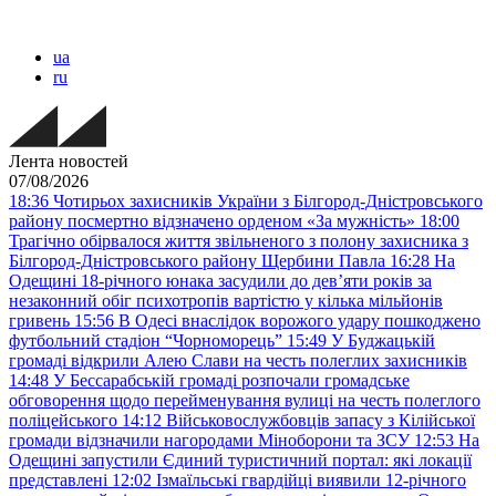
ua
ru
Лента новостей
07/08/2026
18:36
Чотирьох захисників України з Білгород-Дністровського
району посмертно відзначено орденом «За мужність»
18:00
Трагічно обірвалося життя звільненого з полону захисника з
Білгород-Дністровського району Щербини Павла
16:28
На
Одещині 18-річного юнака засудили до дев’яти років за
незаконний обіг психотропів вартістю у кілька мільйонів
гривень
15:56
В Одесі внаслідок ворожого удару пошкоджено
футбольний стадіон “Чорноморець”
15:49
У Буджацькій
громаді відкрили Алею Слави на честь полеглих захисників
14:48
У Бессарабській громаді розпочали громадське
обговорення щодо перейменування вулиці на честь полеглого
поліцейського
14:12
Військовослужбовців запасу з Кілійської
громади відзначили нагородами Міноборони та ЗСУ
12:53
На
Одещині запустили Єдиний туристичний портал: які локації
представлені
12:02
Ізмаїльські гвардійці виявили 12-річного