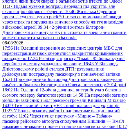
хлопця, який після сварки з батьками хотів втекти до Одеси
11:37
Підвал музею в Болграді передали під укриття, але
експозицію обіцяють зберегти
10:46
Жителька Одещини
просила суд стягнути з росії 50 тисяч євро моральної шкоди
через страх та порушення звичного способу життя внаслідок
військової агресії
09:34
42-річний житель Білгород-
Дністровського району за збут пістолета та зберігання гранати
може потрапити за ґрати на сім років
06/08/2026
17:56
На Одещині звернення до сервісних центрів МВС для
перереєстрації автівок обернулися відкриттям кримінальних
проваджень
17:24
Реалізація проєкту “Ізмаїл. Фабрика-кухня”
перейшла до етапу укладення договору
16:43
У Білгород-
Дністровському районі сталася ДТП: рятувальники
деблокували постраждалу пасажирку з понівеченої автівки
16:21
Прикордонники Білгорода-Дністровського вшанували
пам’ять побратима Кислицького Олега, полеглого у 2014 році
16:02
На Одещині 12-річна дівчинка вистрибнула з балкона
сьомого поверху багатоповерхівки
14:58
На передовій загинув
молодий захисник з Болградської громади Кишлали Михайло
14:09
Тимчасовий захист у ЄС: нові правила для українців
11:23
У Болградському районі працюватиме вакцинальний
автобус
11:02
Через пункт пропуску «Мирне – Табаки»
пасажир рейсового автобуса сполученням Кишинів — Ізмаїл
намагався незаконно провезти партію лікарських засобів
10:17