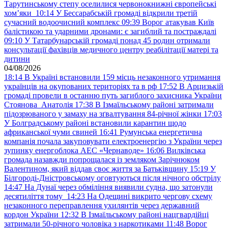
Тарутинському степу оселилися червонокнижні європейські
хом’яки
10:14
У Бессарабській громаді відкрили третій
сучасний водоочисний комплекс
09:39
Ворог атакував Київ
балістикою та ударними дронами: є загиблий та постраждалі
09:10
У Татарбунарській громаді понад 45 родин отримали
консультації фахівців медичного центру реабілітації матері та
дитини
04/08/2026
18:14
В Україні встановили 159 місць незаконного утримання
українців на окупованих територіях та в рф
17:52
В Арцизькій
громаді провели в останню путь загиблого захисника України
Стоянова Анатолія
17:38
В Ізмаїльському районі затримали
підозрюваного у замаху на зґвалтування 84-річної жінки
17:03
У Болградському районі встановили карантин щодо
африканської чуми свиней
16:41
Румунська енергетична
компанія почала закуповувати електроенергію з України через
зупинку енергоблока АЕС «Чернаводе»
16:06
Вилківська
громада назавжди попрощалася із земляком Зарічнюком
Валентином, який віддав своє життя за Батьківщину
15:19
У
Білгороді-Дністровському оговтуються після нічного обстрілу
14:47
На Дунаї через обміління виявили судна, що затонули
десятиліття тому
14:23
На Одещині викрито чергову схему
незаконного переправлення ухилянтів через державний
кордон України
12:32
В Ізмаїльському районі нацгвардійці
затримали 50-річного чоловіка з наркотиками
11:48
Ворог