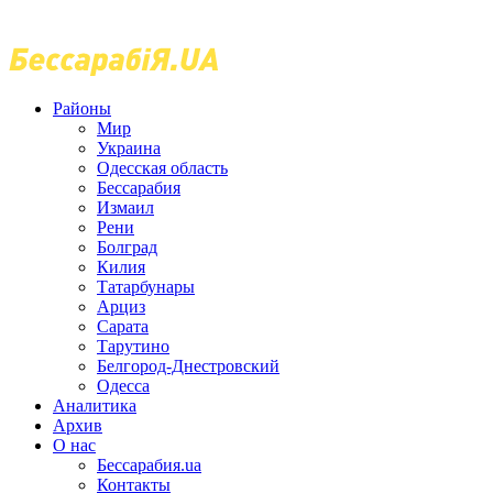
Районы
Мир
Украина
Одесская область
Бессарабия
Измаил
Рени
Болград
Килия
Татарбунары
Арциз
Сарата
Тарутино
Белгород-Днестровский
Одесса
Аналитика
Архив
О нас
Бессарабия.ua
Контакты