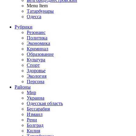
Белгород-Днестровский
Menu Item
Татарбунары
Одесса
Рубрики
Резонанс
Политика
Экономика
Криминал
Образование
Культура
Спорт
Здоровье
Экология
Персона
Районы
Мир
Украина
Одесская область
Бессарабия
Измаил
Рени
Болград
Килия