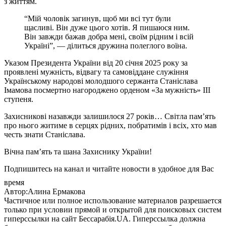
з життям.
“Мій чоловік загинув, щоб ми всі тут були
щасливі. Він дуже цього хотів. Я пишаюся ним.
Він завжди бажав добра мені, своїм рідним і всій
Україні”, — ділиться дружина полеглого воїна.
Указом Президента України від 20 січня 2025 року за
проявлені мужність, відвагу та самовіддане служіння
Українському народові молодшого сержанта Станіслава
Імамова посмертно нагороджено орденом «За мужність» III
ступеня.
Захисникові назавжди залишилося 27 років… Світла пам’ять
про нього житиме в серцях рідних, побратимів і всіх, хто мав
честь знати Станіслава.
Вічна пам’ять та шана Захиснику України!
Подпишитесь на канал и читайте новости в удобное для Вас
время
Автор:Алина Ермакова
Частичное или полное использование материалов разрешается
только при условии прямой и открытой для поисковых систем
гиперссылки на сайт Бессарабія.UA. Гиперссылка должна