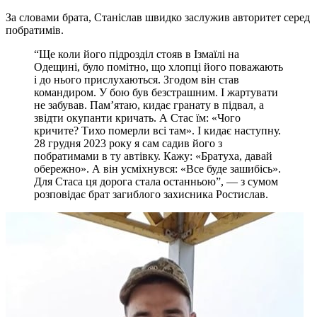
За словами брата, Станіслав швидко заслужив авторитет серед
побратимів.
“Ще коли його підрозділ стояв в Ізмаїлі на
Одещині, було помітно, що хлопці його поважають
і до нього прислухаються. Згодом він став
командиром. У бою був безстрашним. І жартувати
не забував. Пам’ятаю, кидає гранату в підвал, а
звідти окупанти кричать. А Стас їм: «Чого
кричите? Тихо померли всі там». І кидає наступну.
28 грудня 2023 року я сам садив його з
побратимами в ту автівку. Кажу: «Братуха, давай
обережно». А він усміхнувся: «Все буде зашибісь».
Для Стаса ця дорога стала останньою”, — з сумом
розповідає брат загиблого захисника Ростислав.