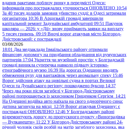
вдарив ракетами поблизу ринку в передмісті Одеси:
інформація про постраждалих уточнюється ОНОВЛЕНО
10:54
За 40 тисяч доларів замовив убивство судді: в Одесі затримали
організатора
10:36
В Арцизькій громаді завершили
капітальний ремонт Задунаївської амбулаторії
09:51
Пакунок
школяра — 2026: у «Дії» знову приймають заявки на виплату
5 тисяч гривень
09:19
Вночі ворог атакував місто Білгород-
Дністровський: є постраждалі
03/08/2026
18:01
Два медзаклади Ізмаїльського району отримали
фінансову допомогу на придбання обладнання від румунських
партнерів
17:04
Укриття чи музейний простір: у Болградській
громаді виникла суперечка навколо підвалу історико-
етнографічного музею
16:39
На дорогах Одещини вводять
обмеження руху для вантажівок через аномальну спеку
15:46
Ворог здійснив атаку на цивільні судна в портах Великої
Одеси та Дунайського регіону: пошкоджено буксир
14:37
Через два роки після загибелі у Білгород-Дністровському
районі попрощаються із захисником Гриценком Сергієм
14:21
На Одещині водійка авто наїхала на свого однорічного сина:
дитина загинула на місці
12:59
Ворог атакував Одещину: є
постраждалі ОНОВЛЕНО
12:46
У Болградському районі
відремонтують дорогу до пропускного пункту «Виноградівка
— Вулканешти»
11:22
У Білгород-Дністровському районі 24-
річний чоловік скоїв розбій на матір загиблого захисника, яка