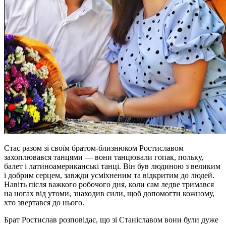
Стас разом зі своїм братом-близнюком Ростиславом
захоплювався танцями — вони танцювали гопак, польку,
балет і латиноамериканські танці. Він був людиною з великим
і добрим серцем, завжди усміхненим та відкритим до людей.
Навіть після важкого робочого дня, коли сам ледве тримався
на ногах від утоми, знаходив сили, щоб допомогти кожному,
хто звертався до нього.
Брат Ростислав розповідає, що зі Станіславом вони були дуже