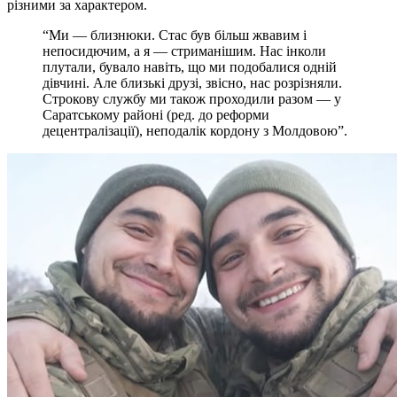
різними за характером.
“Ми — близнюки. Стас був більш жвавим і
непосидючим, а я — стриманішим. Нас інколи
плутали, бувало навіть, що ми подобалися одній
дівчині. Але близькі друзі, звісно, нас розрізняли.
Строкову службу ми також проходили разом — у
Саратському районі (ред. до реформи
децентралізації), неподалік кордону з Молдовою”.