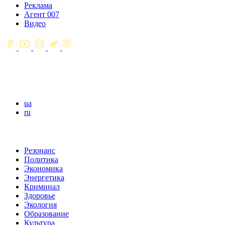
Реклама
Агент 007
Видео
ua
ru
Резонанс
Политика
Экономика
Энергетика
Криминал
Здоровье
Экология
Образование
Культура