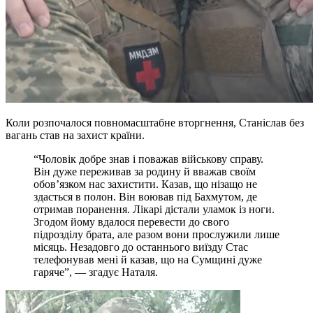
Коли розпочалося повномасштабне вторгнення, Станіслав без
вагань став на захист країни.
“Чоловік добре знав і поважав військову справу.
Він дуже переживав за родину й вважав своїм
обов’язком нас захистити. Казав, що нізащо не
здасться в полон. Він воював під Бахмутом, де
отримав поранення. Лікарі дістали уламок із ноги.
Згодом йому вдалося перевести до свого
підрозділу брата, але разом вони прослужили лише
місяць. Незадовго до останнього виїзду Стас
телефонував мені й казав, що на Сумщині дуже
гаряче”, — згадує Наталя.