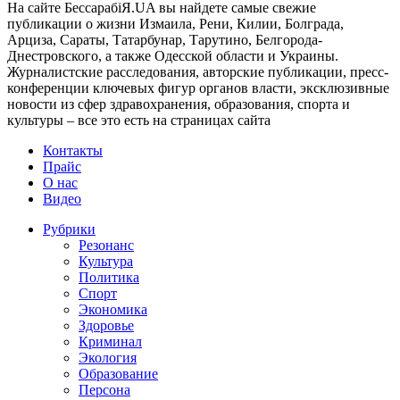
На сайте БессарабіЯ.UA вы найдете самые свежие
публикации о жизни Измаила, Рени, Килии, Болграда,
Арциза, Сараты, Татарбунар, Тарутино, Белгорода-
Днестровского, а также Одесской области и Украины.
Журналистские расследования, авторские публикации, пресс-
конференции ключевых фигур органов власти, эксклюзивные
новости из сфер здравохранения, образования, спорта и
культуры – все это есть на страницах сайта
Контакты
Прайс
О нас
Видео
Рубрики
Резонанс
Культура
Политика
Спорт
Экономика
Здоровье
Криминал
Экология
Образование
Персона