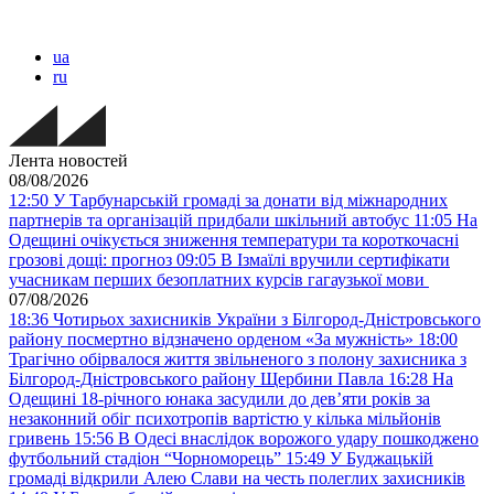
ua
ru
Лента новостей
08/08/2026
12:50
У Тарбунарській громаді за донати від міжнародних
партнерів та організацій придбали шкільний автобус
11:05
На
Одещині очікується зниження температури та короткочасні
грозові дощі: прогноз
09:05
В Ізмаїлі вручили сертифікати
учасникам перших безоплатних курсів гагаузької мови
07/08/2026
18:36
Чотирьох захисників України з Білгород-Дністровського
району посмертно відзначено орденом «За мужність»
18:00
Трагічно обірвалося життя звільненого з полону захисника з
Білгород-Дністровського району Щербини Павла
16:28
На
Одещині 18-річного юнака засудили до дев’яти років за
незаконний обіг психотропів вартістю у кілька мільйонів
гривень
15:56
В Одесі внаслідок ворожого удару пошкоджено
футбольний стадіон “Чорноморець”
15:49
У Буджацькій
громаді відкрили Алею Слави на честь полеглих захисників