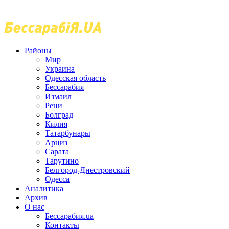
Районы
Мир
Украина
Одесская область
Бессарабия
Измаил
Рени
Болград
Килия
Татарбунары
Арциз
Сарата
Тарутино
Белгород-Днестровский
Одесса
Аналитика
Архив
О нас
Бессарабия.ua
Контакты