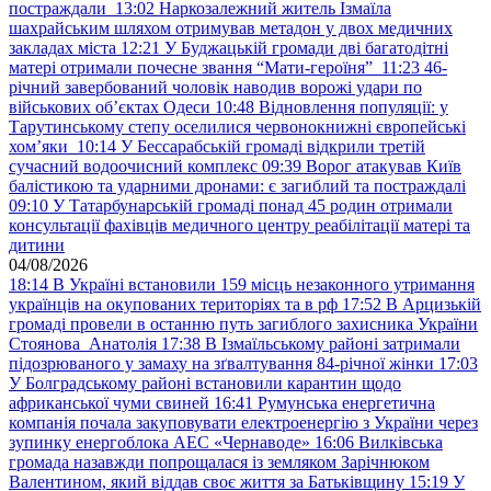
постраждали
13:02
Наркозалежний житель Ізмаїла
шахрайським шляхом отримував метадон у двох медичних
закладах міста
12:21
У Буджацькій громади дві багатодітні
матері отримали почесне звання “Мати-героїня”
11:23
46-
річний завербований чоловік наводив ворожі удари по
військових обʼєктах Одеси
10:48
Відновлення популяції: у
Тарутинському степу оселилися червонокнижні європейські
хом’яки
10:14
У Бессарабській громаді відкрили третій
сучасний водоочисний комплекс
09:39
Ворог атакував Київ
балістикою та ударними дронами: є загиблий та постраждалі
09:10
У Татарбунарській громаді понад 45 родин отримали
консультації фахівців медичного центру реабілітації матері та
дитини
04/08/2026
18:14
В Україні встановили 159 місць незаконного утримання
українців на окупованих територіях та в рф
17:52
В Арцизькій
громаді провели в останню путь загиблого захисника України
Стоянова Анатолія
17:38
В Ізмаїльському районі затримали
підозрюваного у замаху на зґвалтування 84-річної жінки
17:03
У Болградському районі встановили карантин щодо
африканської чуми свиней
16:41
Румунська енергетична
компанія почала закуповувати електроенергію з України через
зупинку енергоблока АЕС «Чернаводе»
16:06
Вилківська
громада назавжди попрощалася із земляком Зарічнюком
Валентином, який віддав своє життя за Батьківщину
15:19
У