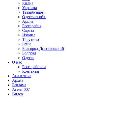
Килия
Украина
Татарбунары
Одесская обл.
Арциз
Бессарабия
Сарата
Измаил
Тарутино
Рени
Белгород-Днестровский
Болград
Одесса
О нас
Бессарабия.ua
Контакты
Аналитика
Архив
Реклама
Агент 007
Видео