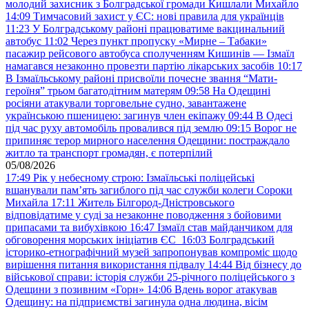
молодий захисник з Болградської громади Кишлали Михайло
14:09
Тимчасовий захист у ЄС: нові правила для українців
11:23
У Болградському районі працюватиме вакцинальний
автобус
11:02
Через пункт пропуску «Мирне – Табаки»
пасажир рейсового автобуса сполученням Кишинів — Ізмаїл
намагався незаконно провезти партію лікарських засобів
10:17
В Ізмаїльському районі присвоїли почесне звання “Мати-
героїня” трьом багатодітним матерям
09:58
На Одещині
росіяни атакували торговельне судно, завантажене
українською пшеницею: загинув член екіпажу
09:44
В Одесі
під час руху автомобіль провалився під землю
09:15
Ворог не
припиняє терор мирного населення Одещини: постраждало
житло та транспорт громадян, є потерпілий
05/08/2026
17:49
Рік у небесному строю: Ізмаїльські поліцейські
вшанували пам’ять загиблого під час служби колеги Сороки
Михайла
17:11
Житель Білгород-Дністровського
відповідатиме у суді за незаконне поводження з бойовими
припасами та вибухівкою
16:47
Ізмаїл став майданчиком для
обговорення морських ініціатив ЄС
16:03
Болградський
історико-етнографічний музей запропонував компроміс щодо
вирішення питання використання підвалу
14:44
Від бізнесу до
військової справи: історія служби 25-річного поліцейського з
Одещини з позивним «Горн»
14:06
Вдень ворог атакував
Одещину: на підприємстві загинула одна людина, вісім