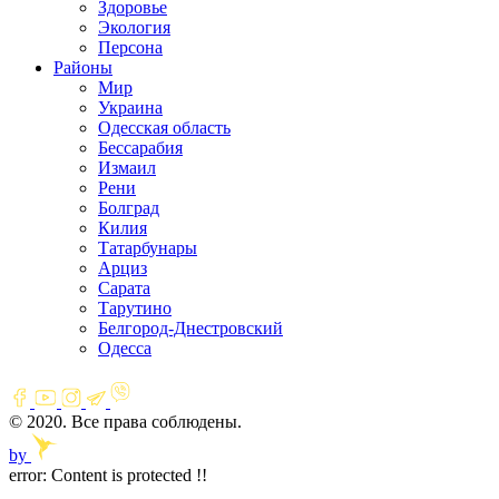
Здоровье
Экология
Персона
Районы
Мир
Украина
Одесская область
Бессарабия
Измаил
Рени
Болград
Килия
Татарбунары
Арциз
Сарата
Тарутино
Белгород-Днестровский
Одесса
© 2020. Все права соблюдены.
by
error:
Content is protected !!