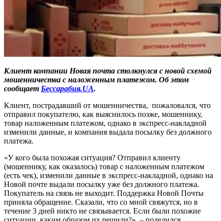
Клиент компании Новая почта столкнулся с новой схемой
мошенничества с наложенным платежом. Об этом
сообщает
Бессарабия.UA
.
Клиент, пострадавший от мошенничества, пожаловался, что
отправил покупателю, как выяснилось позже, мошеннику,
товар наложенным платежом, однако в экспресс-накладной
изменили данные, и компания выдала посылку без должного
платежа.
«У кого была похожая ситуация? Отправил клиенту
(мошеннику, как оказалось) товар с наложенным платежом
(есть чек), изменили данные в экспресс-накладной, однако на
Новой почте выдали посылку уже без должного платежа.
Покупатель на связь не выходит. Поддержка Новой Почты
приняла обращение. Сказали, что со мной свяжутся, но в
течение 3 дней никто не связывается. Если были похожие
ситуации, каким образом их решили?», – поделился