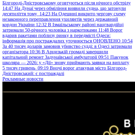
Білгороді-Дністровському оговтуються після нічного обстрілу
14:47
На Дунаї через обміління виявили судна, що затонули
десятиліття тому
14:23
На Одещині викрито чергову схему
незаконного переправлення ухилянтів через державний
кордон України
12:32
В Ізмаїльському районі нацгвардійці
затримали 50-річного чоловіка з наркотиками
11:48
Ворог
вдарив ракетами поблизу ринку в передмісті Одеси:
інформація про постраждалих уточнюється ОНОВЛЕНО
10:54
За 40 тисяч доларів замовив убивство судді: в Одесі затримали
організатора
10:36
В Арцизькій громаді завершили
капітальний ремонт Задунаївської амбулаторії
09:51
Пакунок
школяра — 2026: у «Дії» знову приймають заявки на виплату
5 тисяч гривень
09:19
Вночі ворог атакував місто Білгород-
Дністровський: є постраждалі
Рекламные новости