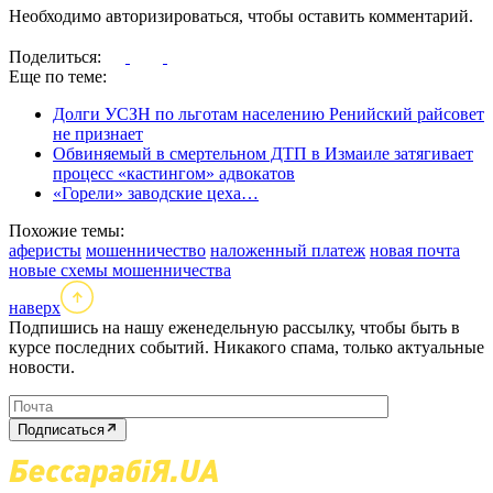
Необходимо авторизироваться, чтобы оставить комментарий.
Поделиться:
Еще по теме:
Долги УСЗН по льготам населению Ренийский райсовет
не признает
Обвиняемый в смертельном ДТП в Измаиле затягивает
процесс «кастингом» адвокатов
«Горели» заводские цеха…
Похожие темы:
аферисты
мошенничество
наложенный платеж
новая почта
новые схемы мошенничества
наверх
Подпишись на нашу еженедельную рассылку, чтобы быть в
курсе последних событий. Никакого спама, только актуальные
новости.
Подписаться