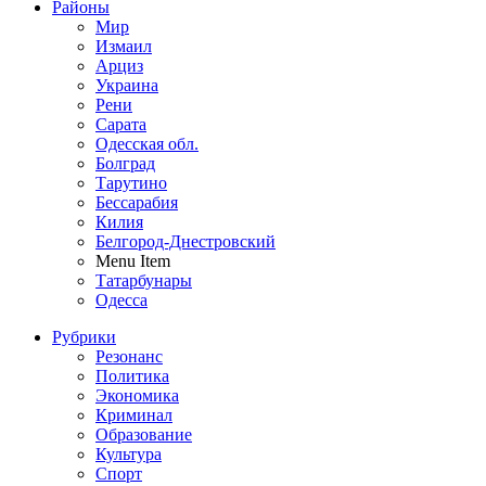
Районы
Мир
Измаил
Арциз
Украина
Рени
Сарата
Одесская обл.
Болград
Тарутино
Бессарабия
Килия
Белгород-Днестровский
Menu Item
Татарбунары
Одесса
Рубрики
Резонанс
Политика
Экономика
Криминал
Образование
Культура
Спорт