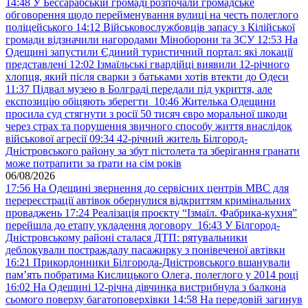
14:48
У Бессарабській громаді розпочали громадське
обговорення щодо перейменування вулиці на честь полеглого
поліцейського
14:12
Військовослужбовців запасу з Кілійської
громади відзначили нагородами Міноборони та ЗСУ
12:53
На
Одещині запустили Єдиний туристичний портал: які локації
представлені
12:02
Ізмаїльські гвардійці виявили 12-річного
хлопця, який після сварки з батьками хотів втекти до Одеси
11:37
Підвал музею в Болграді передали під укриття, але
експозицію обіцяють зберегти
10:46
Жителька Одещини
просила суд стягнути з росії 50 тисяч євро моральної шкоди
через страх та порушення звичного способу життя внаслідок
військової агресії
09:34
42-річний житель Білгород-
Дністровського району за збут пістолета та зберігання гранати
може потрапити за ґрати на сім років
06/08/2026
17:56
На Одещині звернення до сервісних центрів МВС для
перереєстрації автівок обернулися відкриттям кримінальних
проваджень
17:24
Реалізація проєкту “Ізмаїл. Фабрика-кухня”
перейшла до етапу укладення договору
16:43
У Білгород-
Дністровському районі сталася ДТП: рятувальники
деблокували постраждалу пасажирку з понівеченої автівки
16:21
Прикордонники Білгорода-Дністровського вшанували
пам’ять побратима Кислицького Олега, полеглого у 2014 році
16:02
На Одещині 12-річна дівчинка вистрибнула з балкона
сьомого поверху багатоповерхівки
14:58
На передовій загинув