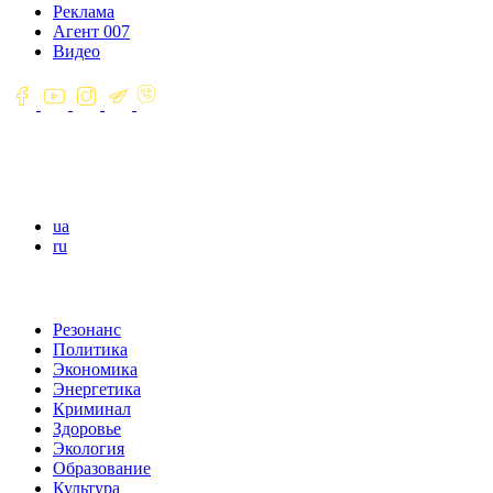
Реклама
Агент 007
Видео
ua
ru
Резонанс
Политика
Экономика
Энергетика
Криминал
Здоровье
Экология
Образование
Культура