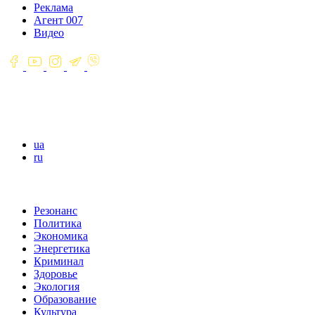
Реклама
Агент 007
Видео
ua
ru
Резонанс
Политика
Экономика
Энергетика
Криминал
Здоровье
Экология
Образование
Культура