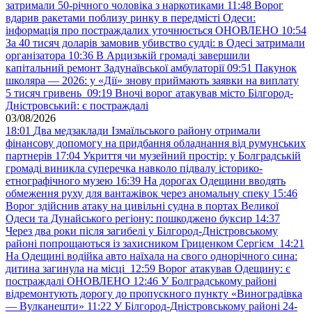
затримали 50-річного чоловіка з наркотиками
11:48
Ворог
вдарив ракетами поблизу ринку в передмісті Одеси:
інформація про постраждалих уточнюється ОНОВЛЕНО
10:54
За 40 тисяч доларів замовив убивство судді: в Одесі затримали
організатора
10:36
В Арцизькій громаді завершили
капітальний ремонт Задунаївської амбулаторії
09:51
Пакунок
школяра — 2026: у «Дії» знову приймають заявки на виплату
5 тисяч гривень
09:19
Вночі ворог атакував місто Білгород-
Дністровський: є постраждалі
03/08/2026
18:01
Два медзаклади Ізмаїльського району отримали
фінансову допомогу на придбання обладнання від румунських
партнерів
17:04
Укриття чи музейний простір: у Болградській
громаді виникла суперечка навколо підвалу історико-
етнографічного музею
16:39
На дорогах Одещини вводять
обмеження руху для вантажівок через аномальну спеку
15:46
Ворог здійснив атаку на цивільні судна в портах Великої
Одеси та Дунайського регіону: пошкоджено буксир
14:37
Через два роки після загибелі у Білгород-Дністровському
районі попрощаються із захисником Гриценком Сергієм
14:21
На Одещині водійка авто наїхала на свого однорічного сина:
дитина загинула на місці
12:59
Ворог атакував Одещину: є
постраждалі ОНОВЛЕНО
12:46
У Болградському районі
відремонтують дорогу до пропускного пункту «Виноградівка
— Вулканешти»
11:22
У Білгород-Дністровському районі 24-