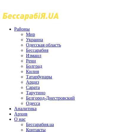
Районы
Мир
Украина
Одесская область
Бессарабия
Измаил
Рени
Болград
Килия
Татарбунары
Арциз
Сарата
Тарутино
Белгород-Днестровский
Одесса
Аналитика
Архив
О нас
Бессарабия.ua
Контакты