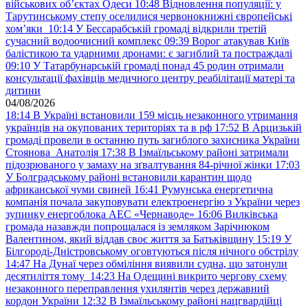
військових обʼєктах Одеси
10:48
Відновлення популяції: у
Тарутинському степу оселилися червонокнижні європейські
хом’яки
10:14
У Бессарабській громаді відкрили третій
сучасний водоочисний комплекс
09:39
Ворог атакував Київ
балістикою та ударними дронами: є загиблий та постраждалі
09:10
У Татарбунарській громаді понад 45 родин отримали
консультації фахівців медичного центру реабілітації матері та
дитини
04/08/2026
18:14
В Україні встановили 159 місць незаконного утримання
українців на окупованих територіях та в рф
17:52
В Арцизькій
громаді провели в останню путь загиблого захисника України
Стоянова Анатолія
17:38
В Ізмаїльському районі затримали
підозрюваного у замаху на зґвалтування 84-річної жінки
17:03
У Болградському районі встановили карантин щодо
африканської чуми свиней
16:41
Румунська енергетична
компанія почала закуповувати електроенергію з України через
зупинку енергоблока АЕС «Чернаводе»
16:06
Вилківська
громада назавжди попрощалася із земляком Зарічнюком
Валентином, який віддав своє життя за Батьківщину
15:19
У
Білгороді-Дністровському оговтуються після нічного обстрілу
14:47
На Дунаї через обміління виявили судна, що затонули
десятиліття тому
14:23
На Одещині викрито чергову схему
незаконного переправлення ухилянтів через державний
кордон України
12:32
В Ізмаїльському районі нацгвардійці