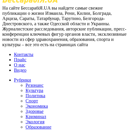
На сайте БессарабіЯ.UA вы найдете самые свежие
публикации о жизни Измаила, Рени, Килии, Болграда,
Арциза, Сараты, Татарбунар, Тарутино, Белгорода-
Днестровского, а также Одесской области и Украины.
Журналистские расследования, авторские публикации, пресс-
конференции ключевых фигур органов власти, эксклюзивные
новости из сфер здравохранения, образования, спорта и
культуры – все это есть на страницах сайта
Контакты
Прайс
О нас
Видео
Рубрики
Резонанс
Культура
Политика
Спорт
Экономика
Здоровье
Криминал
Экология
Образование