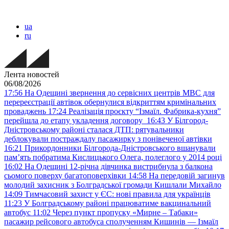
ua
ru
Лента новостей
06/08/2026
17:56
На Одещині звернення до сервісних центрів МВС для
перереєстрації автівок обернулися відкриттям кримінальних
проваджень
17:24
Реалізація проєкту “Ізмаїл. Фабрика-кухня”
перейшла до етапу укладення договору
16:43
У Білгород-
Дністровському районі сталася ДТП: рятувальники
деблокували постраждалу пасажирку з понівеченої автівки
16:21
Прикордонники Білгорода-Дністровського вшанували
пам’ять побратима Кислицького Олега, полеглого у 2014 році
16:02
На Одещині 12-річна дівчинка вистрибнула з балкона
сьомого поверху багатоповерхівки
14:58
На передовій загинув
молодий захисник з Болградської громади Кишлали Михайло
14:09
Тимчасовий захист у ЄС: нові правила для українців
11:23
У Болградському районі працюватиме вакцинальний
автобус
11:02
Через пункт пропуску «Мирне – Табаки»
пасажир рейсового автобуса сполученням Кишинів — Ізмаїл