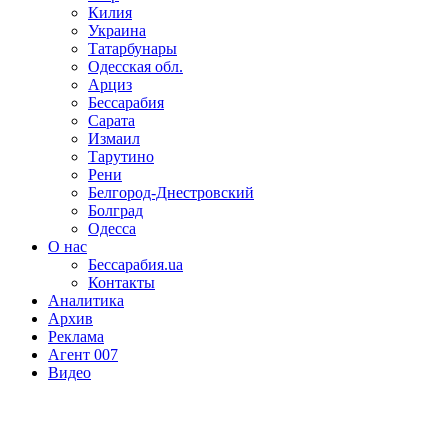
Килия
Украина
Татарбунары
Одесская обл.
Арциз
Бессарабия
Сарата
Измаил
Тарутино
Рени
Белгород-Днестровский
Болград
Одесса
О нас
Бессарабия.ua
Контакты
Аналитика
Архив
Реклама
Агент 007
Видео