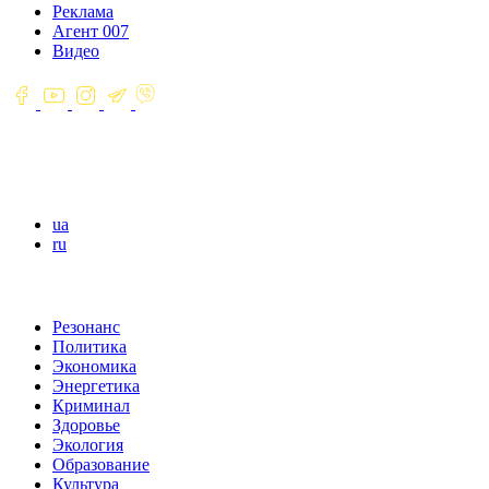
Реклама
Агент 007
Видео
ua
ru
Резонанс
Политика
Экономика
Энергетика
Криминал
Здоровье
Экология
Образование
Культура