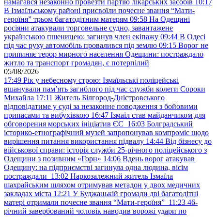
намагався незаконно провезти партію лікарських засобів
10:17
В Ізмаїльському районі присвоїли почесне звання “Мати-
героїня” трьом багатодітним матерям
09:58
На Одещині
росіяни атакували торговельне судно, завантажене
українською пшеницею: загинув член екіпажу
09:44
В Одесі
під час руху автомобіль провалився під землю
09:15
Ворог не
припиняє терор мирного населення Одещини: постраждало
житло та транспорт громадян, є потерпілий
05/08/2026
17:49
Рік у небесному строю: Ізмаїльські поліцейські
вшанували пам’ять загиблого під час служби колеги Сороки
Михайла
17:11
Житель Білгород-Дністровського
відповідатиме у суді за незаконне поводження з бойовими
припасами та вибухівкою
16:47
Ізмаїл став майданчиком для
обговорення морських ініціатив ЄС
16:03
Болградський
історико-етнографічний музей запропонував компроміс щодо
вирішення питання використання підвалу
14:44
Від бізнесу до
військової справи: історія служби 25-річного поліцейського з
Одещини з позивним «Горн»
14:06
Вдень ворог атакував
Одещину: на підприємстві загинула одна людина, вісім
постраждали
13:02
Наркозалежний житель Ізмаїла
шахрайським шляхом отримував метадон у двох медичних
закладах міста
12:21
У Буджацькій громади дві багатодітні
матері отримали почесне звання “Мати-героїня”
11:23
46-
річний завербований чоловік наводив ворожі удари по