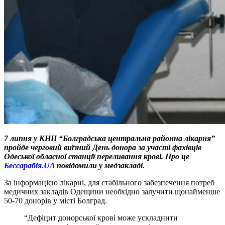
7 липня у КНП “Болградська центральна районна лікарня”
пройде черговий виїзний День донора за участі фахівців
Одеської обласної станції переливання крові.
Про це
Бессарабія.UA
повідомили у медзакладі.
За інформацією лікарні, для стабільного забезпечення потреб
медичних закладів Одещини необхідно залучити щонайменше
50-70 донорів у місті Болград.
“Дефіцит донорської крові може ускладнити