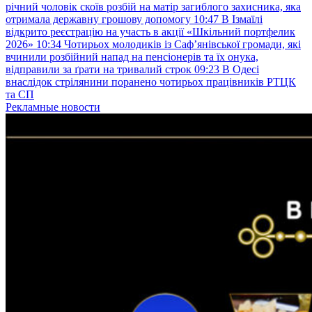
річний чоловік скоїв розбій на матір загиблого захисника, яка
отримала державну грошову допомогу
10:47
В Ізмаїлі
відкрито реєстрацію на участь в акції «Шкільний портфелик
2026»
10:34
Чотирьох молодиків із Саф’янівської громади, які
вчинили розбійний напад на пенсіонерів та їх онука,
відправили за ґрати на тривалий строк
09:23
В Одесі
внаслідок стрілянини поранено чотирьох працівників РТЦК
та СП
Рекламные новости