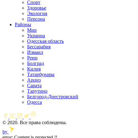
Спорт
Здоровье
Экология
Персона
Районы
Мир
Украина
Одесская область
Бессарабия
Измаил
Рени
Болград
Килия
Татарбунары
Арциз
Сарата
Тарутино
Белгород-Днестровский
Одесса
© 2020. Все права соблюдены.
by
error:
Content is protected !!