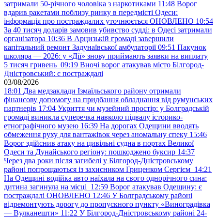
затримали 50-річного чоловіка з наркотиками
11:48
Ворог
вдарив ракетами поблизу ринку в передмісті Одеси:
інформація про постраждалих уточнюється ОНОВЛЕНО
10:54
За 40 тисяч доларів замовив убивство судді: в Одесі затримали
організатора
10:36
В Арцизькій громаді завершили
капітальний ремонт Задунаївської амбулаторії
09:51
Пакунок
школяра — 2026: у «Дії» знову приймають заявки на виплату
5 тисяч гривень
09:19
Вночі ворог атакував місто Білгород-
Дністровський: є постраждалі
03/08/2026
18:01
Два медзаклади Ізмаїльського району отримали
фінансову допомогу на придбання обладнання від румунських
партнерів
17:04
Укриття чи музейний простір: у Болградській
громаді виникла суперечка навколо підвалу історико-
етнографічного музею
16:39
На дорогах Одещини вводять
обмеження руху для вантажівок через аномальну спеку
15:46
Ворог здійснив атаку на цивільні судна в портах Великої
Одеси та Дунайського регіону: пошкоджено буксир
14:37
Через два роки після загибелі у Білгород-Дністровському
районі попрощаються із захисником Гриценком Сергієм
14:21
На Одещині водійка авто наїхала на свого однорічного сина:
дитина загинула на місці
12:59
Ворог атакував Одещину: є
постраждалі ОНОВЛЕНО
12:46
У Болградському районі
відремонтують дорогу до пропускного пункту «Виноградівка
— Вулканешти»
11:22
У Білгород-Дністровському районі 24-