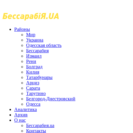
Районы
Мир
Украина
Одесская область
Бессарабия
Измаил
Рени
Болград
Килия
Татарбунары
Арциз
Сарата
Тарутино
Белгород-Днестровский
Одесса
Аналитика
Архив
О нас
Бессарабия.ua
Контакты