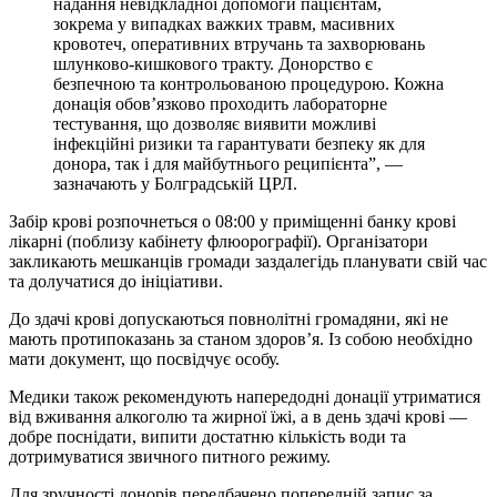
надання невідкладної допомоги пацієнтам,
зокрема у випадках важких травм, масивних
кровотеч, оперативних втручань та захворювань
шлунково-кишкового тракту. Донорство є
безпечною та контрольованою процедурою. Кожна
донація обов’язково проходить лабораторне
тестування, що дозволяє виявити можливі
інфекційні ризики та гарантувати безпеку як для
донора, так і для майбутнього реципієнта”, —
зазначають у Болградській ЦРЛ.
Забір крові розпочнеться о 08:00 у приміщенні банку крові
лікарні (поблизу кабінету флюорографії). Організатори
закликають мешканців громади заздалегідь планувати свій час
та долучатися до ініціативи.
До здачі крові допускаються повнолітні громадяни, які не
мають протипоказань за станом здоров’я. Із собою необхідно
мати документ, що посвідчує особу.
Медики також рекомендують напередодні донації утриматися
від вживання алкоголю та жирної їжі, а в день здачі крові —
добре поснідати, випити достатню кількість води та
дотримуватися звичного питного режиму.
Для зручності донорів передбачено попередній запис за