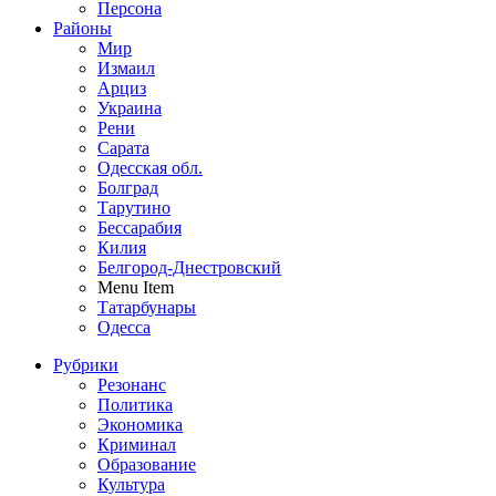
Персона
Районы
Мир
Измаил
Арциз
Украина
Рени
Сарата
Одесская обл.
Болград
Тарутино
Бессарабия
Килия
Белгород-Днестровский
Menu Item
Татарбунары
Одесса
Рубрики
Резонанс
Политика
Экономика
Криминал
Образование
Культура