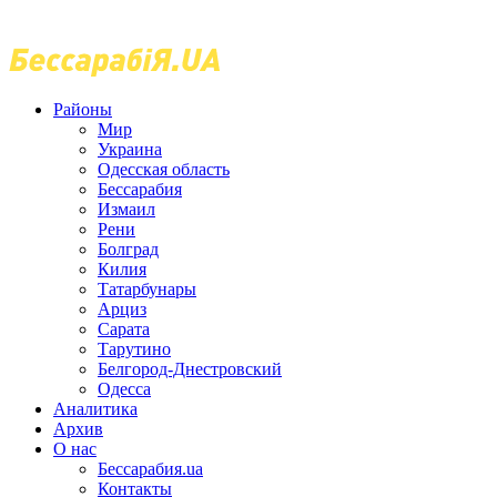
Районы
Мир
Украина
Одесская область
Бессарабия
Измаил
Рени
Болград
Килия
Татарбунары
Арциз
Сарата
Тарутино
Белгород-Днестровский
Одесса
Аналитика
Архив
О нас
Бессарабия.ua
Контакты