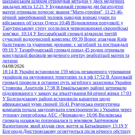
шахрайським шляхом отримував метадон у двох медичних
закладах міста
12:21
У Буджацькій громади дві багатодітні
матері отримали почесне звання “Мати-героїня”
11:23
46-
річний завербований чоловік наводив ворожі удари по
військових обʼєктах Одеси
10:48
Відновлення популяції: у
Тарутинському степу оселилися червонокнижні європейські
хом’яки
10:14
У Бессарабській громаді відкрили третій
сучасний водоочисний комплекс
09:39
Ворог атакував Київ
балістикою та ударними дронами: є загиблий та постраждалі
09:10
У Татарбунарській громаді понад 45 родин отримали
консультації фахівців медичного центру реабілітації матері та
дитини
04/08/2026
18:14
В Україні встановили 159 місць незаконного утримання
українців на окупованих територіях та в рф
17:52
В Арцизькій
громаді провели в останню путь загиблого захисника України
Стоянова Анатолія
17:38
В Ізмаїльському районі затримали
підозрюваного у замаху на зґвалтування 84-річної жінки
17:03
У Болградському районі встановили карантин щодо
африканської чуми свиней
16:41
Румунська енергетична
компанія почала закуповувати електроенергію з України через
зупинку енергоблока АЕС «Чернаводе»
16:06
Вилківська
громада назавжди попрощалася із земляком Зарічнюком
Валентином, який віддав своє життя за Батьківщину
15:19
У
Білгороді-Дністровському оговтуються після нічного обстрілу