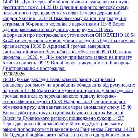
14:47
На Дунаї через обміління виявили судна, що затонули
десятиліття тому
14:23
На Одещині викрито чергову схему
незаконного переправлення ухилянтів через державний
кордон України
12:32
В Ізмаїльському районі нацгвардійці
затримали 50-річного чоловіка з наркотиками
11:48
Ворог
вдарив ракетами поблизу ринку в передмісті Одеси:
інформація про постраждалих уточнюється ОНОВЛЕНО
10:54
За 40 тисяч доларів замовив убивство судді: в Одесі затримали
організатора
10:36
В Арцизькій громаді завершили
капітальний ремонт Задунаївської амбулаторії
09:51
Пакунок
школяра — 2026: у «Дії» знову приймають заявки на виплату
5 тисяч гривень
09:19
Вночі ворог атакував місто Білгород-
Дністровський: є постраждалі
03/08/2026
18:01
Два медзаклади Ізмаїльського району отримали
фінансову допомогу на придбання обладнання від румунських
партнерів
17:04
Укриття чи музейний простір: у Болградській
громаді виникла суперечка навколо підвалу історико-
етнографічного музею
16:39
На дорогах Одещини вводять
обмеження руху для вантажівок через аномальну спеку
15:46
Ворог здійснив атаку на цивільні судна в портах Великої
Одеси та Дунайського регіону: пошкоджено буксир
14:37
Через два роки після загибелі у Білгород-Дністровському
районі попрощаються із захисником Гриценком Сергієм
14:21
На Одещині водійка авто наїхала на свого однорічного сина: