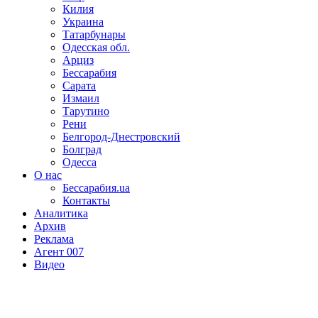
Килия
Украина
Татарбунары
Одесская обл.
Арциз
Бессарабия
Сарата
Измаил
Тарутино
Рени
Белгород-Днестровский
Болград
Одесса
О нас
Бессарабия.ua
Контакты
Аналитика
Архив
Реклама
Агент 007
Видео