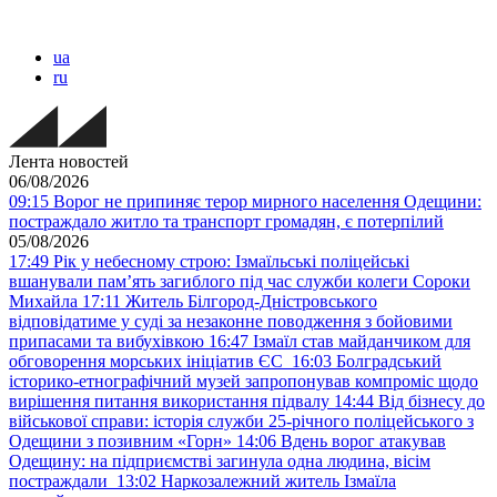
ua
ru
Лента новостей
06/08/2026
09:15
Ворог не припиняє терор мирного населення Одещини:
постраждало житло та транспорт громадян, є потерпілий
05/08/2026
17:49
Рік у небесному строю: Ізмаїльські поліцейські
вшанували пам’ять загиблого під час служби колеги Сороки
Михайла
17:11
Житель Білгород-Дністровського
відповідатиме у суді за незаконне поводження з бойовими
припасами та вибухівкою
16:47
Ізмаїл став майданчиком для
обговорення морських ініціатив ЄС
16:03
Болградський
історико-етнографічний музей запропонував компроміс щодо
вирішення питання використання підвалу
14:44
Від бізнесу до
військової справи: історія служби 25-річного поліцейського з
Одещини з позивним «Горн»
14:06
Вдень ворог атакував
Одещину: на підприємстві загинула одна людина, вісім
постраждали
13:02
Наркозалежний житель Ізмаїла