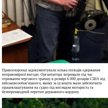
Правоохоронці задокументували кілька епізодів одержання
неправомірної вигоди. Організатора затримали під час
отримання чергового траншу в розмірі 6 000 доларів США від
військовозобов’язаного, якому за ці кошти мали забезпечити
працевлаштування на судно під виглядом моториста та
безперешкодний перетин державного кордону.