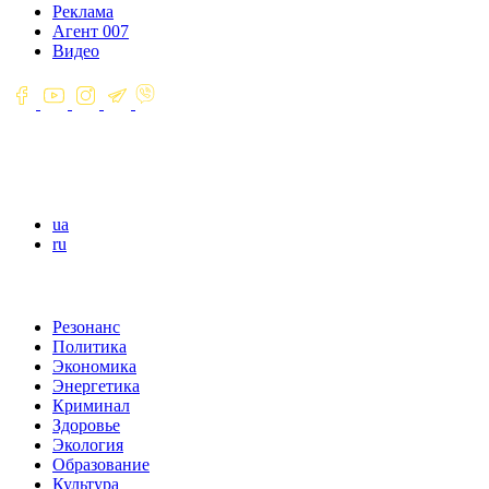
Реклама
Агент 007
Видео
ua
ru
Резонанс
Политика
Экономика
Энергетика
Криминал
Здоровье
Экология
Образование
Культура