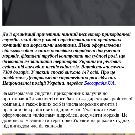
До її організації причетний чинний інспектор прикордонної
служби, який діяв у змові з представниками крюінгових
компаній та морськими агентами. Ділки оформлювали
військовозобов’язаним чоловікам підроблені документи
моряків, фіктивні трудові контракти та суднові ролі, що
дозволяло їм залишати територію України на річкових
суднах під виглядом членів екіпажів. Вартість «послуги»
7300 доларів. У такий спосіб виїхало 147 осіб. Про це
повідомляє Департамент стратегічних розслідувань
Національної поліції України, передає
Бессарабія.UA.
За матеріалами слідства, прикордонник залучив до
протиправної діяльності свого батька — директора крюінгової
компанії, а також інших осіб із числа морських агентів і
працівників крюінгових підприємств. Учасники схеми
оформлювали «клієнтам» підроблені документи моряків. Це
дозволяло їм залишати територію України на річкових суднах
під виглядом членів екіпажів.