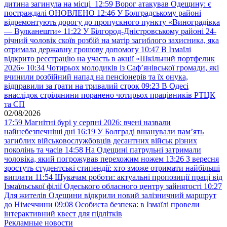
дитина загинула на місці
12:59
Ворог атакував Одещину: є
постраждалі ОНОВЛЕНО
12:46
У Болградському районі
відремонтують дорогу до пропускного пункту «Виноградівка
— Вулканешти»
11:22
У Білгород-Дністровському районі 24-
річний чоловік скоїв розбій на матір загиблого захисника, яка
отримала державну грошову допомогу
10:47
В Ізмаїлі
відкрито реєстрацію на участь в акції «Шкільний портфелик
2026»
10:34
Чотирьох молодиків із Саф’янівської громади, які
вчинили розбійний напад на пенсіонерів та їх онука,
відправили за ґрати на тривалий строк
09:23
В Одесі
внаслідок стрілянини поранено чотирьох працівників РТЦК
та СП
02/08/2026
17:59
Магнітні бурі у серпні 2026: вчені назвали
найнебезпечніші дні
16:19
У Болграді вшанували пам’ять
загиблих військовослужбовців десантних військ різних
поколінь та часів
14:58
На Одещині патрульні затримали
чоловіка, який погрожував перехожим ножем
13:26
З вересня
зростуть студентські стипендії: хто зможе отримати найбільші
виплати
11:54
Шукачам роботи: актуальні пропозиції праці від
Ізмаїльської філії Одеського обласного центру зайнятості
10:27
Для жителів Одещини відкрили новий залізничний маршрут
до Німеччини
09:08
Особиста безпека: в Ізмаїлі провели
інтерактивний квест для підлітків
Рекламные новости