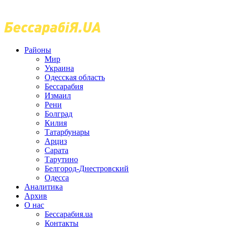
Районы
Мир
Украина
Одесская область
Бессарабия
Измаил
Рени
Болград
Килия
Татарбунары
Арциз
Сарата
Тарутино
Белгород-Днестровский
Одесса
Аналитика
Архив
О нас
Бессарабия.ua
Контакты