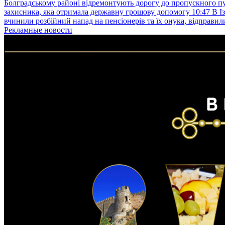
Болградському районі відремонтують дорогу до пропускного 
захисника, яка отримала державну грошову допомогу
10:47
В І
вчинили розбійний напад на пенсіонерів та їх онука, відправил
Рекламные новости