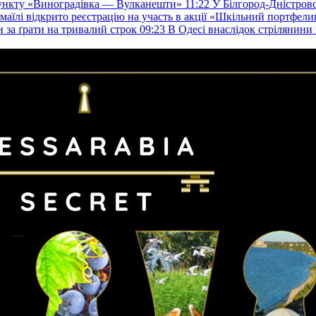
пункту «Виноградівка — Вулканешти»
11:22
У Білгород-Дністровс
змаїлі відкрито реєстрацію на участь в акції «Шкільний портфели
и за ґрати на тривалий строк
09:23
В Одесі внаслідок стрілянин