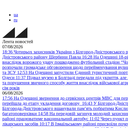
ua
ru
Лента новостей
07/08/2026
18:36
Чотирьох захисників України з Білгород-Дністровського 
Дністровського району Щербини Павла
16:28
На Одещині 18-рі
внаслідок ворожого удару пошкоджено футбольний стадіон “Ч
розпочали громадське обговорення щодо перейменування вулиці
та ЗСУ
12:53
На Одещині запустили Єдиний туристичний портал
Одеси
11:37
Підвал музею в Болграді передали під укриття, ал
та порушення звичного способу життя внаслідок військової агре
сім років
06/08/2026
17:56
На Одещині звернення до сервісних центрів МВС для пер
перейшла до етапу укладення договору
16:43
У Білгород-Дніст
Білгорода-Дністровського вшанували пам’ять побратима Кислиц
багатоповерхівки
14:58
На передовій загинув молодий захисни
районі працюватиме вакцинальний автобус
11:02
Через пункт 
лікарських засобів
10:17
В Ізмаїльському районі присвоїли поч