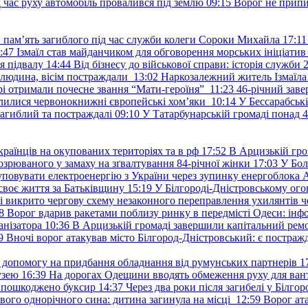
д час руху автомобіль провалився під землю
09:15
Ворог не припи
и пам’ять загиблого під час служби колеги Сороки Михайла
17:11
:47
Ізмаїл став майданчиком для обговорення морських ініціати
я підвалу
14:44
Від бізнесу до військової справи: історія служб
 людина, вісім постраждали
13:02
Наркозалежний житель Ізмаїл
ері отримали почесне звання “Мати-героїня”
11:23
46-річний заве
елилися червонокнижні європейські хом’яки
10:14
У Бессарабськ
загиблий та постраждалі
09:10
У Татарбунарській громаді понад 
раїнців на окупованих територіях та в рф
17:52
В Арцизькій гро
озрюваного у замаху на зґвалтування 84-річної жінки
17:03
У Бол
уповувати електроенергію з України через зупинку енергоблока
своє життя за Батьківщину
15:19
У Білгороді-Дністровському ого
 викрито чергову схему незаконного переправлення ухилянтів ч
8
Ворог вдарив ракетами поблизу ринку в передмісті Одеси: 
анізатора
10:36
В Арцизькій громаді завершили капітальний ремон
9
Вночі ворог атакував місто Білгород-Дністровський: є постраж
у допомогу на придбання обладнання від румунських партнерів
1
узею
16:39
На дорогах Одещини вводять обмеження руху для вант
: пошкоджено буксир
14:37
Через два роки після загибелі у Білг
свого однорічного сина: дитина загинула на місці
12:59
Ворог ат