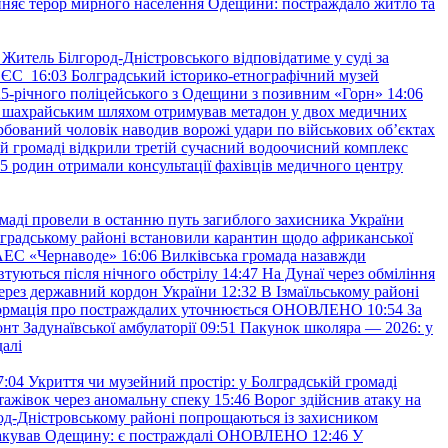
няє терор мирного населення Одещини: постраждало житло та
Житель Білгород-Дністровського відповідатиме у суді за
в ЄС
16:03
Болградський історико-етнографічний музей
и 25-річного поліцейського з Одещини з позивним «Горн»
14:06
а шахрайським шляхом отримував метадон у двох медичних
рбований чоловік наводив ворожі удари по військових обʼєктах
ій громаді відкрили третій сучасний водоочисний комплекс
45 родин отримали консультації фахівців медичного центру
маді провели в останню путь загиблого захисника України
градському районі встановили карантин щодо африканської
 АЕС «Чернаводе»
16:06
Вилківська громада назавжди
втуються після нічного обстрілу
14:47
На Дунаї через обміління
ерез державний кордон України
12:32
В Ізмаїльському районі
інформація про постраждалих уточнюється ОНОВЛЕНО
10:54
За
т Задунаївської амбулаторії
09:51
Пакунок школяра — 2026: у
далі
7:04
Укриття чи музейний простір: у Болградській громаді
ажівок через аномальну спеку
15:46
Ворог здійснив атаку на
ород-Дністровському районі попрощаються із захисником
акував Одещину: є постраждалі ОНОВЛЕНО
12:46
У