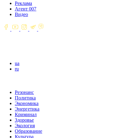
Реклама
Агент 007
Видео
ua
ru
Резонанс
Политика
Экономика
Энергетика
Криминал
Здоровье
Экология
Образование
Культура