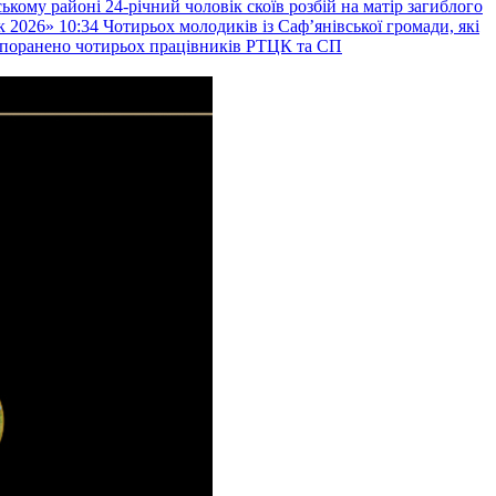
ькому районі 24-річний чоловік скоїв розбій на матір загиблого
к 2026»
10:34
Чотирьох молодиків із Саф’янівської громади, які
и поранено чотирьох працівників РТЦК та СП