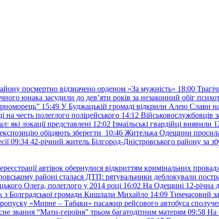
району посмертно відзначено орденом «За мужність»
18:00
Трагіч
чного юнака засудили до дев’яти років за незаконний обіг психот
орноморець”
15:49
У Буджацькій громаді відкрили Алею Слави на
 на честь полеглого поліцейського
14:12
Військовослужбовців з
: які локації представлені
12:02
Ізмаїльські гвардійці виявили 1
е експозицію обіцяють зберегти
10:46
Жителька Одещини просила с
сії
09:34
42-річний житель Білгород-Дністровського району за збу
ереєстрації автівок обернулися відкриттям кримінальних провад
ровському районі сталася ДТП: рятувальники деблокували постр
ького Олега, полеглого у 2014 році
16:02
На Одещині 12-річна д
к з Болградської громади Кишлали Михайло
14:09
Тимчасовий за
пропуску «Мирне – Табаки» пасажир рейсового автобуса сполуче
есне звання “Мати-героїня” трьом багатодітним матерям
09:58
На 