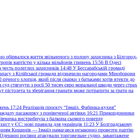
но обірвалося життя звільненого з полону захисника з Білгород-
ропів вартістю у кілька мільйонів гривень
15:56
В Одесі
 честь полеглих захисників
14:48
У Бессарабській громаді
апасу з Кілійської громади відзначили нагородами Міноборони
2-річного хлопця, який після сварки з батьками хотів втекти до
уд стягнути з росії 50 тисяч євро моральної шкоди через страх
т пістолета та зберігання гранати може потрапити за ґрати на
жень
17:24
Реалізація проєкту “Ізмаїл. Фабрика-кухня”
аждалу пасажирку з понівеченої автівки
16:21
Прикордонники
івчинка вистрибнула з балкона сьомого поверху
хист у ЄС: нові правила для українців
11:23
У Болградському
нням Кишинів — Ізмаїл намагався незаконно провезти партію
Одещині росіяни атакували торговельне судно, завантажене