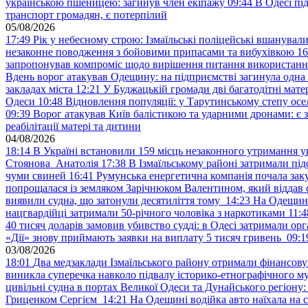
українською пшеницею: загинув член екіпажу
09:44
В Одесі пі
транспорт громадян, є потерпілий
05/08/2026
17:49
Рік у небесному строю: Ізмаїльські поліцейські вшанувал
незаконне поводження з бойовими припасами та вибухівкою
16
запропонував компроміс щодо вирішення питання використанн
Вдень ворог атакував Одещину: на підприємстві загинула одна
закладах міста
12:21
У Буджацькій громади дві багатодітні мат
Одеси
10:48
Відновлення популяції: у Тарутинському степу ос
09:39
Ворог атакував Київ балістикою та ударними дронами: є 
реабілітації матері та дитини
04/08/2026
18:14
В Україні встановили 159 місць незаконного утримання ук
Стоянова Анатолія
17:38
В Ізмаїльському районі затримали під
чуми свиней
16:41
Румунська енергетична компанія почала зак
попрощалася із земляком Зарічнюком Валентином, який віддав 
виявили судна, що затонули десятиліття тому
14:23
На Одещині
нацгвардійці затримали 50-річного чоловіка з наркотиками
11:4
40 тисяч доларів замовив убивство судді: в Одесі затримали орг
«Дії» знову приймають заявки на виплату 5 тисяч гривень
09:1
03/08/2026
18:01
Два медзаклади Ізмаїльського району отримали фінансов
виникла суперечка навколо підвалу історико-етнографічного м
цивільні судна в портах Великої Одеси та Дунайського регіону
Гриценком Сергієм
14:21
На Одещині водійка авто наїхала на 