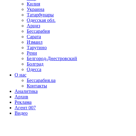
Килия
Украина
Татарбунары
Одесская обл.
Арциз
Бессарабия
Сарата
Измаил
Тарутино
Рени
Белгород-Днестровский
Болград
Одесса
О нас
Бессарабия.ua
Контакты
Аналитика
Архив
Реклама
Агент 007
Видео