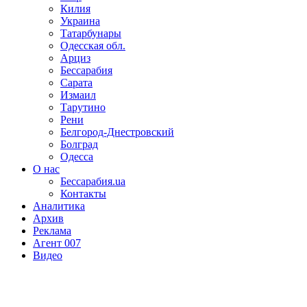
Килия
Украина
Татарбунары
Одесская обл.
Арциз
Бессарабия
Сарата
Измаил
Тарутино
Рени
Белгород-Днестровский
Болград
Одесса
О нас
Бессарабия.ua
Контакты
Аналитика
Архив
Реклама
Агент 007
Видео