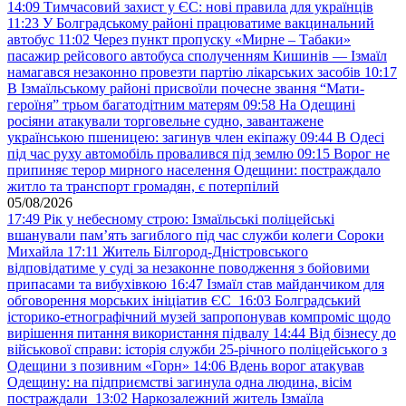
14:09
Тимчасовий захист у ЄС: нові правила для українців
11:23
У Болградському районі працюватиме вакцинальний
автобус
11:02
Через пункт пропуску «Мирне – Табаки»
пасажир рейсового автобуса сполученням Кишинів — Ізмаїл
намагався незаконно провезти партію лікарських засобів
10:17
В Ізмаїльському районі присвоїли почесне звання “Мати-
героїня” трьом багатодітним матерям
09:58
На Одещині
росіяни атакували торговельне судно, завантажене
українською пшеницею: загинув член екіпажу
09:44
В Одесі
під час руху автомобіль провалився під землю
09:15
Ворог не
припиняє терор мирного населення Одещини: постраждало
житло та транспорт громадян, є потерпілий
05/08/2026
17:49
Рік у небесному строю: Ізмаїльські поліцейські
вшанували пам’ять загиблого під час служби колеги Сороки
Михайла
17:11
Житель Білгород-Дністровського
відповідатиме у суді за незаконне поводження з бойовими
припасами та вибухівкою
16:47
Ізмаїл став майданчиком для
обговорення морських ініціатив ЄС
16:03
Болградський
історико-етнографічний музей запропонував компроміс щодо
вирішення питання використання підвалу
14:44
Від бізнесу до
військової справи: історія служби 25-річного поліцейського з
Одещини з позивним «Горн»
14:06
Вдень ворог атакував
Одещину: на підприємстві загинула одна людина, вісім
постраждали
13:02
Наркозалежний житель Ізмаїла