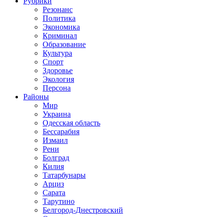
Рубрики
Резонанс
Политика
Экономика
Криминал
Образование
Культура
Спорт
Здоровье
Экология
Персона
Районы
Мир
Украина
Одесская область
Бессарабия
Измаил
Рени
Болград
Килия
Татарбунары
Арциз
Сарата
Тарутино
Белгород-Днестровский