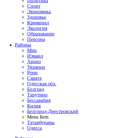
Политика
Спорт
Экономика
Здоровье
Криминал
Экология
Образование
Персона
Районы
Мир
Измаил
Арциз
Украина
Рени
Сарата
Одесская обл.
Болград
Тарутино
Бессарабия
Килия
Белгород-Днестровский
Menu Item
Татарбунары
Одесса