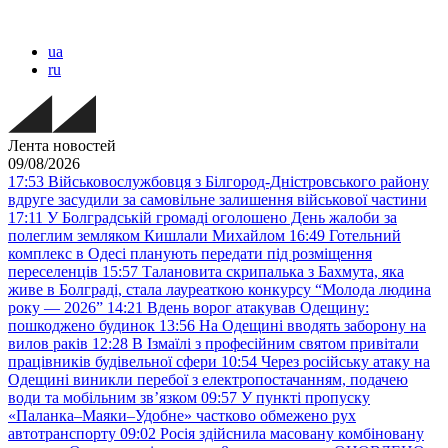
ua
ru
Лента новостей
09/08/2026
17:53
Військовослужбовця з Білгород-Дністровського району
вдруге засудили за самовільне залишення військової частини
17:11
У Болградській громаді оголошено День жалоби за
полеглим земляком Кишлали Михайлом
16:49
Готельний
комплекс в Одесі планують передати під розміщення
переселенців
15:57
Талановита скрипалька з Бахмута, яка
живе в Болграді, стала лауреаткою конкурсу “Молода людина
року — 2026”
14:21
Вдень ворог атакував Одещину:
пошкоджено будинок
13:56
На Одещині вводять заборону на
вилов раків
12:28
В Ізмаїлі з професійним святом привітали
працівників будівельної сфери
10:54
Через російську атаку на
Одещині виникли перебої з електропостачанням, подачею
води та мобільним звʼязком
09:57
У пункті пропуску
«Паланка–Маяки–Удобне» частково обмежено рух
автотранспорту
09:02
Росія здійснила масовану комбіновану