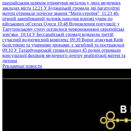
шахрайським шляхом отримував метадон у двох медичних
закладах міста
12:21
У Буджацькій громади дві багатодітні
матері отримали почесне звання “Мати-героїня”
11:23
46-
річний завербований чоловік наводив ворожі удари по
військових обʼєктах Одеси
10:48
Відновлення популяції: у
Тарутинському степу оселилися червонокнижні європейські
хом’яки
10:14
У Бессарабській громаді відкрили третій
сучасний водоочисний комплекс
09:39
Ворог атакував Київ
балістикою та ударними дронами: є загиблий та постраждалі
09:10
У Татарбунарській громаді понад 45 родин отримали
консультації фахівців медичного центру реабілітації матері та
дитини
Рекламные новости