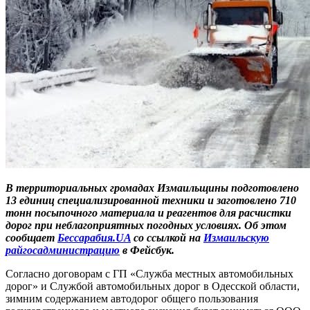
В территориальных громадах Измаильщины подготовлено
13 единиц специализированной техники и заготовлено 710
тонн посыпочного материала и реагентов для расчистки
дорог при неблагоприятных погодных условиях. Об этом
сообщает
Бессарабия.UA
со ссылкой на
Измаильскую
райгосадминистрацию
в Фейсбук.
Согласно договорам с ГП «Служба местных автомобильных
дорог» и Службой автомобильных дорог в Одесской области,
зимним содержанием автодорог общего пользования