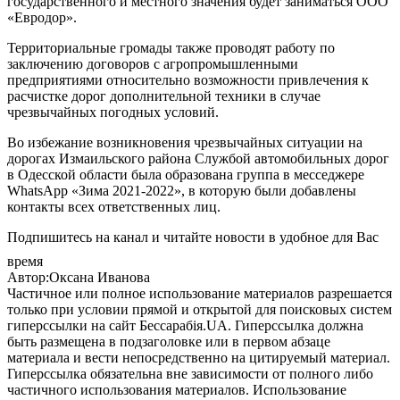
государственного и местного значения будет заниматься ООО
«Евродор».
Территориальные громады также проводят работу по
заключению договоров с агропромышленными
предприятиями относительно возможности привлечения к
расчистке дорог дополнительной техники в случае
чрезвычайных погодных условий.
Во избежание возникновения чрезвычайных ситуации на
дорогах Измаильского района Службой автомобильных дорог
в Одесской области была образована группа в месседжере
WhatsApp «Зима 2021-2022», в которую были добавлены
контакты всех ответственных лиц.
Подпишитесь на канал и читайте новости в удобное для Вас
время
Автор:Оксана Иванова
Частичное или полное использование материалов разрешается
только при условии прямой и открытой для поисковых систем
гиперссылки на сайт Бессарабія.UA. Гиперссылка должна
быть размещена в подзаголовке или в первом абзаце
материала и вести непосредственно на цитируемый материал.
Гиперссылка обязательна вне зависимости от полного либо
частичного использования материалов. Использование