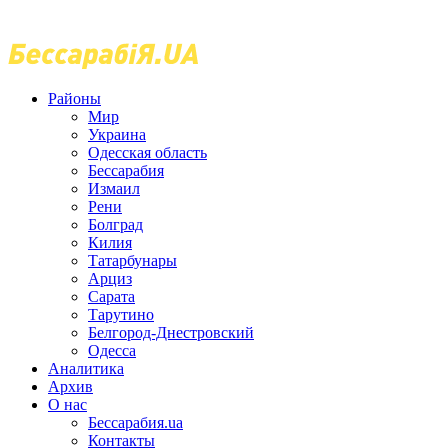
Районы
Мир
Украина
Одесская область
Бессарабия
Измаил
Рени
Болград
Килия
Татарбунары
Арциз
Сарата
Тарутино
Белгород-Днестровский
Одесса
Аналитика
Архив
О нас
Бессарабия.ua
Контакты