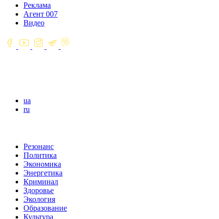
Реклама
Агент 007
Видео
ua
ru
Резонанс
Политика
Экономика
Энергетика
Криминал
Здоровье
Экология
Образование
Культура