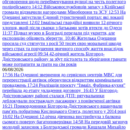
обговорення щодо перейменування вулиці на честь полеглого
поліцейського
14:12
Військовослужбовців запасу з Кілійської
громади відзначили нагородами Міноборони та ЗСУ
12:53
На
Одещині запустили Єдиний туристичний портал: які локації
представлені
12:02
Ізмаїльські гвардійці виявили 12-річного
хлопця, який після сварки з батьками хотів втекти до Одеси
11:37
Підвал музею в Болграді передали під укриття, але
експозицію обіцяють зберегти
10:46
Жителька Одещини
просила суд стягнути з росії 50 тисяч євро моральної шкоди
через страх та порушення звичного способу життя внаслідок
військової агресії
09:34
42-річний житель Білгород-
Дністровського району за збут пістолета та зберігання гранати
може потрапити за ґрати на сім років
06/08/2026
17:56
На Одещині звернення до сервісних центрів МВС для
перереєстрації автівок обернулися відкриттям кримінальних
проваджень
17:24
Реалізація проєкту “Ізмаїл. Фабрика-кухня”
перейшла до етапу укладення договору
16:43
У Білгород-
Дністровському районі сталася ДТП: рятувальники
деблокували постраждалу пасажирку з понівеченої автівки
16:21
Прикордонники Білгорода-Дністровського вшанували
пам’ять побратима Кислицького Олега, полеглого у 2014 році
16:02
На Одещині 12-річна дівчинка вистрибнула з балкона
сьомого поверху багатоповерхівки
14:58
На передовій загинув
молодий захисник з Болградської громади Кишлали Михайло