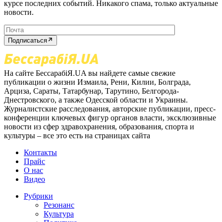
курсе последних событий. Никакого спама, только актуальные
новости.
Подписаться
На сайте БессарабіЯ.UA вы найдете самые свежие
публикации о жизни Измаила, Рени, Килии, Болграда,
Арциза, Сараты, Татарбунар, Тарутино, Белгорода-
Днестровского, а также Одесской области и Украины.
Журналистские расследования, авторские публикации, пресс-
конференции ключевых фигур органов власти, эксклюзивные
новости из сфер здравохранения, образования, спорта и
культуры – все это есть на страницах сайта
Контакты
Прайс
О нас
Видео
Рубрики
Резонанс
Культура