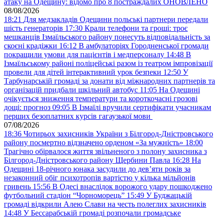
атаку на Одещину: відомо про 8 постраждалих ОНОВЛЕНО
08/08/2026
18:21
Для медзакладів Одещини польські партнери передали
шість генераторів
17:30
Крали телефони та гроші: троє
мешканців Ізмаїльського району понесуть відповідальність за
скоєні крадіжки
16:12
В амбулаторіях Городненської громади
покращили умови для пацієнтів і медперсоналу
14:48
В
Ізмаїльському районі поліцейські разом із театром імпровізації
провели для дітей інтерактивний урок безпеки
12:50
У
Тарбунарській громаді за донати від міжнародних партнерів та
організацій придбали шкільний автобус
11:05
На Одещині
очікується зниження температури та короткочасні грозові
дощі: прогноз
09:05
В Ізмаїлі вручили сертифікати учасникам
перших безоплатних курсів гагаузької мови
07/08/2026
18:36
Чотирьох захисників України з Білгород-Дністровського
району посмертно відзначено орденом «За мужність»
18:00
Трагічно обірвалося життя звільненого з полону захисника з
Білгород-Дністровського району Щербини Павла
16:28
На
Одещині 18-річного юнака засудили до дев’яти років за
незаконний обіг психотропів вартістю у кілька мільйонів
гривень
15:56
В Одесі внаслідок ворожого удару пошкоджено
футбольний стадіон “Чорноморець”
15:49
У Буджацькій
громаді відкрили Алею Слави на честь полеглих захисників
14:48
У Бессарабській громаді розпочали громадське