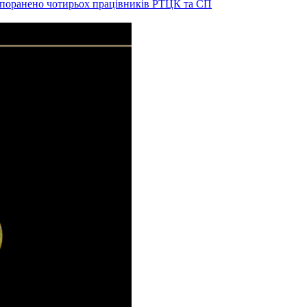
и поранено чотирьох працівників РТЦК та СП