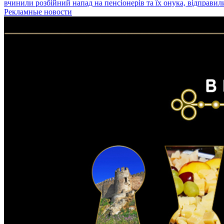
вчинили розбійний напад на пенсіонерів та їх онука, відправил
Рекламные новости