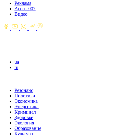
Реклама
Агент 007
Видео
ua
ru
Резонанс
Политика
Экономика
Энергетика
Криминал
Здоровье
Экология
Образование
Культура