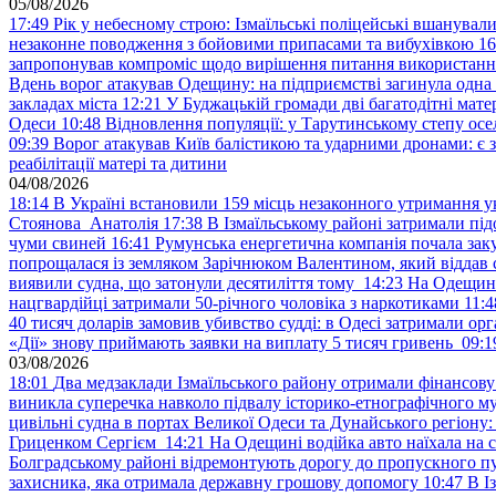
05/08/2026
17:49
Рік у небесному строю: Ізмаїльські поліцейські вшанувал
незаконне поводження з бойовими припасами та вибухівкою
16
запропонував компроміс щодо вирішення питання використанн
Вдень ворог атакував Одещину: на підприємстві загинула одна
закладах міста
12:21
У Буджацькій громади дві багатодітні мат
Одеси
10:48
Відновлення популяції: у Тарутинському степу ос
09:39
Ворог атакував Київ балістикою та ударними дронами: є 
реабілітації матері та дитини
04/08/2026
18:14
В Україні встановили 159 місць незаконного утримання ук
Стоянова Анатолія
17:38
В Ізмаїльському районі затримали під
чуми свиней
16:41
Румунська енергетична компанія почала зак
попрощалася із земляком Зарічнюком Валентином, який віддав 
виявили судна, що затонули десятиліття тому
14:23
На Одещині
нацгвардійці затримали 50-річного чоловіка з наркотиками
11:4
40 тисяч доларів замовив убивство судді: в Одесі затримали орг
«Дії» знову приймають заявки на виплату 5 тисяч гривень
09:1
03/08/2026
18:01
Два медзаклади Ізмаїльського району отримали фінансов
виникла суперечка навколо підвалу історико-етнографічного м
цивільні судна в портах Великої Одеси та Дунайського регіону
Гриценком Сергієм
14:21
На Одещині водійка авто наїхала на 
Болградському районі відремонтують дорогу до пропускного 
захисника, яка отримала державну грошову допомогу
10:47
В І