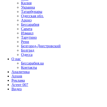
Килия
Украина
Татарбунары
Одесская обл.
Арциз
Бессарабия
Сарата
Измаил
Тарутино
Рени
Белгород-Днестровский
Болград
Одесса
О нас
Бессарабия.ua
Контакты
Аналитика
Архив
Реклама
Агент 007
Видео