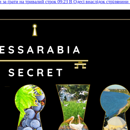
и за ґрати на тривалий строк
09:23
В Одесі внаслідок стрілянин