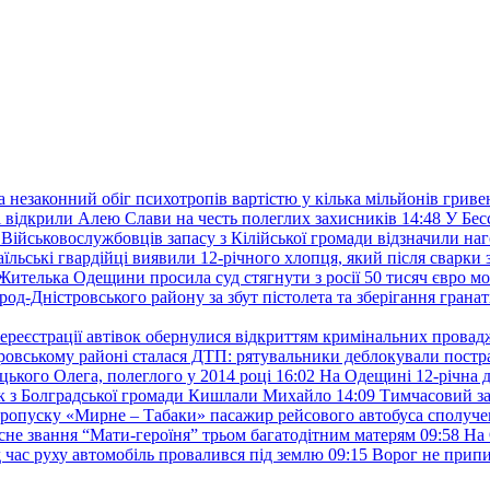
а незаконний обіг психотропів вартістю у кілька мільйонів гриве
 відкрили Алею Слави на честь полеглих захисників
14:48
У Бес
Військовослужбовців запасу з Кілійської громади відзначили н
аїльські гвардійці виявили 12-річного хлопця, який після сварки 
Жителька Одещини просила суд стягнути з росії 50 тисяч євро м
род-Дністровського району за збут пістолета та зберігання гранат
ереєстрації автівок обернулися відкриттям кримінальних провад
ровському районі сталася ДТП: рятувальники деблокували постр
ького Олега, полеглого у 2014 році
16:02
На Одещині 12-річна д
к з Болградської громади Кишлали Михайло
14:09
Тимчасовий за
пропуску «Мирне – Табаки» пасажир рейсового автобуса сполуче
есне звання “Мати-героїня” трьом багатодітним матерям
09:58
На 
д час руху автомобіль провалився під землю
09:15
Ворог не припи