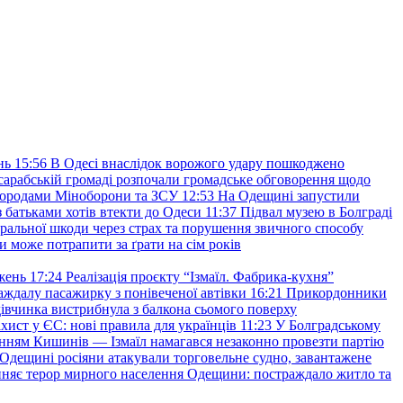
нь
15:56
В Одесі внаслідок ворожого удару пошкоджено
сарабській громаді розпочали громадське обговорення щодо
агородами Міноборони та ЗСУ
12:53
На Одещині запустили
з батьками хотів втекти до Одеси
11:37
Підвал музею в Болграді
оральної шкоди через страх та порушення звичного способу
и може потрапити за ґрати на сім років
жень
17:24
Реалізація проєкту “Ізмаїл. Фабрика-кухня”
аждалу пасажирку з понівеченої автівки
16:21
Прикордонники
івчинка вистрибнула з балкона сьомого поверху
хист у ЄС: нові правила для українців
11:23
У Болградському
нням Кишинів — Ізмаїл намагався незаконно провезти партію
Одещині росіяни атакували торговельне судно, завантажене
няє терор мирного населення Одещини: постраждало житло та