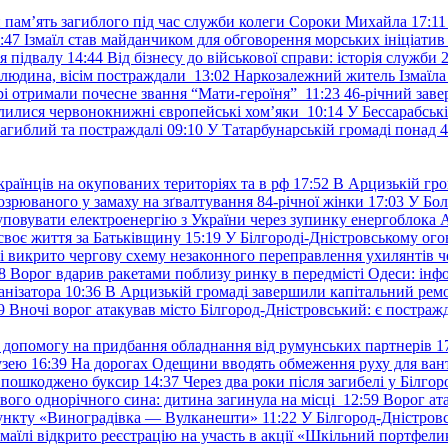
и пам’ять загиблого під час служби колеги Сороки Михайла
17:11
:47
Ізмаїл став майданчиком для обговорення морських ініціати
я підвалу
14:44
Від бізнесу до військової справи: історія служб
 людина, вісім постраждали
13:02
Наркозалежний житель Ізмаїл
ері отримали почесне звання “Мати-героїня”
11:23
46-річний заве
елилися червонокнижні європейські хом’яки
10:14
У Бессарабськ
загиблий та постраждалі
09:10
У Татарбунарській громаді понад 
раїнців на окупованих територіях та в рф
17:52
В Арцизькій гро
озрюваного у замаху на зґвалтування 84-річної жінки
17:03
У Бол
уповувати електроенергію з України через зупинку енергоблока
своє життя за Батьківщину
15:19
У Білгороді-Дністровському ого
 викрито чергову схему незаконного переправлення ухилянтів ч
8
Ворог вдарив ракетами поблизу ринку в передмісті Одеси: 
анізатора
10:36
В Арцизькій громаді завершили капітальний ремон
9
Вночі ворог атакував місто Білгород-Дністровський: є постраж
у допомогу на придбання обладнання від румунських партнерів
1
узею
16:39
На дорогах Одещини вводять обмеження руху для вант
: пошкоджено буксир
14:37
Через два роки після загибелі у Білг
свого однорічного сина: дитина загинула на місці
12:59
Ворог ат
пункту «Виноградівка — Вулканешти»
11:22
У Білгород-Дністровс
змаїлі відкрито реєстрацію на участь в акції «Шкільний портфели