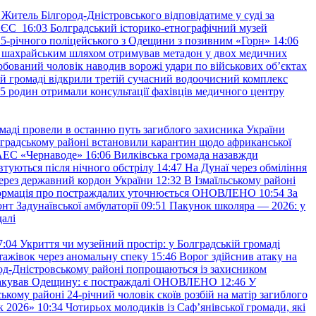
Житель Білгород-Дністровського відповідатиме у суді за
в ЄС
16:03
Болградський історико-етнографічний музей
и 25-річного поліцейського з Одещини з позивним «Горн»
14:06
а шахрайським шляхом отримував метадон у двох медичних
рбований чоловік наводив ворожі удари по військових обʼєктах
ій громаді відкрили третій сучасний водоочисний комплекс
45 родин отримали консультації фахівців медичного центру
маді провели в останню путь загиблого захисника України
градському районі встановили карантин щодо африканської
 АЕС «Чернаводе»
16:06
Вилківська громада назавжди
втуються після нічного обстрілу
14:47
На Дунаї через обміління
ерез державний кордон України
12:32
В Ізмаїльському районі
інформація про постраждалих уточнюється ОНОВЛЕНО
10:54
За
т Задунаївської амбулаторії
09:51
Пакунок школяра — 2026: у
далі
7:04
Укриття чи музейний простір: у Болградській громаді
ажівок через аномальну спеку
15:46
Ворог здійснив атаку на
ород-Дністровському районі попрощаються із захисником
акував Одещину: є постраждалі ОНОВЛЕНО
12:46
У
ькому районі 24-річний чоловік скоїв розбій на матір загиблого
к 2026»
10:34
Чотирьох молодиків із Саф’янівської громади, які