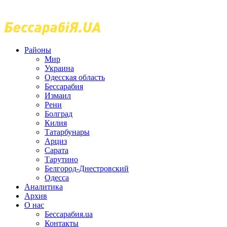
Районы
Мир
Украина
Одесская область
Бессарабия
Измаил
Рени
Болград
Килия
Татарбунары
Арциз
Сарата
Тарутино
Белгород-Днестровский
Одесса
Аналитика
Архив
О нас
Бессарабия.ua
Контакты