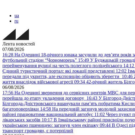
ua
ru
Лента новостей
07/08/2026
16:28
На Одещині 18-річного юнака засудили до дев’яти років з
футбольний стадіон “Чорноморець”
15:49
У Буджацькій громаді
перейменування вулиці на честь полеглого поліцейського
14:12
Єдиний туристичний портал: які локації представлені
12:02
Ізм
передали під укриття, але експозицію обіцяють зберегти
10:46
життя внаслідок військової агресії
09:34
42-річний житель Білго
06/08/2026
17:56
На Одещині звернення до сервісних центрів МВС для пер
перейшла до етапу укладення договору
16:43
У Білгород-Дніст
Білгорода-Дністровського вшанували пам’ять побратима Кислиц
багатоповерхівки
14:58
На передовій загинув молодий захисни
районі працюватиме вакцинальний автобус
11:02
Через пункт 
лікарських засобів
10:17
В Ізмаїльському районі присвоїли поч
українською пшеницею: загинув член екіпажу
09:44
В Одесі пі
транспорт громадян, є потерпілий