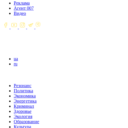
Реклама
Агент 007
Видео
ua
ru
Резонанс
Политика
Экономика
Энергетика
Криминал
Здоровье
Экология
Образование
Культура