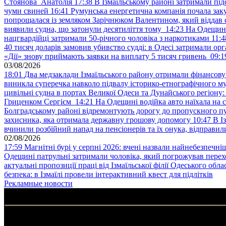
Стоянова Анатолія
17:38
В Ізмаїльському районі затримали під
чуми свиней
16:41
Румунська енергетична компанія почала зак
попрощалася із земляком Зарічнюком Валентином, який віддав 
виявили судна, що затонули десятиліття тому
14:23
На Одещині
нацгвардійці затримали 50-річного чоловіка з наркотиками
11:4
40 тисяч доларів замовив убивство судді: в Одесі затримали орг
«Дії» знову приймають заявки на виплату 5 тисяч гривень
09:1
03/08/2026
18:01
Два медзаклади Ізмаїльського району отримали фінансов
виникла суперечка навколо підвалу історико-етнографічного м
цивільні судна в портах Великої Одеси та Дунайського регіону
Гриценком Сергієм
14:21
На Одещині водійка авто наїхала на 
Болградському районі відремонтують дорогу до пропускного 
захисника, яка отримала державну грошову допомогу
10:47
В І
вчинили розбійний напад на пенсіонерів та їх онука, відправил
02/08/2026
17:59
Магнітні бурі у серпні 2026: вчені назвали найнебезпечніш
Одещині патрульні затримали чоловіка, який погрожував пер
актуальні пропозиції праці від Ізмаїльської філії Одеського обл
безпека: в Ізмаїлі провели інтерактивний квест для підлітків
Рекламные новости