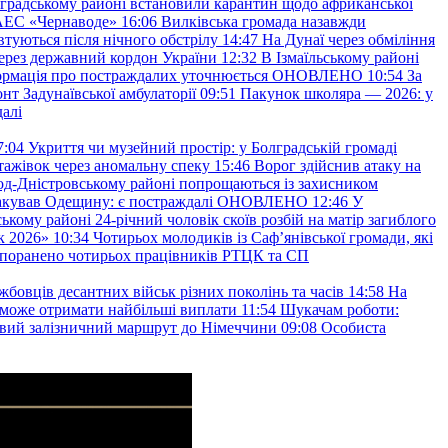
градському районі встановили карантин щодо африканської
 АЕС «Чернаводе»
16:06
Вилківська громада назавжди
втуються після нічного обстрілу
14:47
На Дунаї через обміління
ерез державний кордон України
12:32
В Ізмаїльському районі
інформація про постраждалих уточнюється ОНОВЛЕНО
10:54
За
т Задунаївської амбулаторії
09:51
Пакунок школяра — 2026: у
далі
7:04
Укриття чи музейний простір: у Болградській громаді
ажівок через аномальну спеку
15:46
Ворог здійснив атаку на
ород-Дністровському районі попрощаються із захисником
акував Одещину: є постраждалі ОНОВЛЕНО
12:46
У
ькому районі 24-річний чоловік скоїв розбій на матір загиблого
к 2026»
10:34
Чотирьох молодиків із Саф’янівської громади, які
и поранено чотирьох працівників РТЦК та СП
бовців десантних військ різних поколінь та часів
14:58
На
о зможе отримати найбільші виплати
11:54
Шукачам роботи:
вий залізничний маршрут до Німеччини
09:08
Особиста