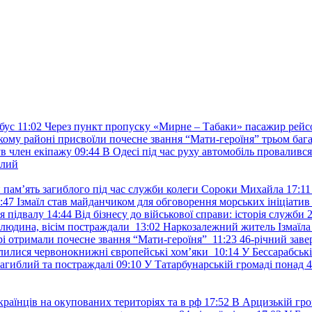
бус
11:02
Через пункт пропуску «Мирне – Табаки» пасажир рейс
ькому районі присвоїли почесне звання “Мати-героїня” трьом баг
в член екіпажу
09:44
В Одесі під час руху автомобіль проваливс
ілий
и пам’ять загиблого під час служби колеги Сороки Михайла
17:11
:47
Ізмаїл став майданчиком для обговорення морських ініціати
я підвалу
14:44
Від бізнесу до військової справи: історія служб
 людина, вісім постраждали
13:02
Наркозалежний житель Ізмаїл
ері отримали почесне звання “Мати-героїня”
11:23
46-річний заве
елилися червонокнижні європейські хом’яки
10:14
У Бессарабськ
загиблий та постраждалі
09:10
У Татарбунарській громаді понад 
раїнців на окупованих територіях та в рф
17:52
В Арцизькій гро