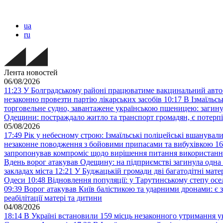
ua
ru
Лента новостей
06/08/2026
11:23
У Болградському районі працюватиме вакцинальний авто
незаконно провезти партію лікарських засобів
10:17
В Ізмаїльс
торговельне судно, завантажене українською пшеницею: загину
Одещини: постраждало житло та транспорт громадян, є потерп
05/08/2026
17:49
Рік у небесному строю: Ізмаїльські поліцейські вшанувал
незаконне поводження з бойовими припасами та вибухівкою
16
запропонував компроміс щодо вирішення питання використанн
Вдень ворог атакував Одещину: на підприємстві загинула одна
закладах міста
12:21
У Буджацькій громади дві багатодітні мат
Одеси
10:48
Відновлення популяції: у Тарутинському степу ос
09:39
Ворог атакував Київ балістикою та ударними дронами: є 
реабілітації матері та дитини
04/08/2026
18:14
В Україні встановили 159 місць незаконного утримання ук