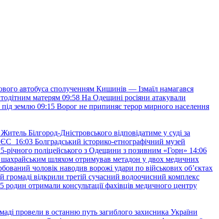
ового автобуса сполученням Кишинів — Ізмаїл намагався
атодітним матерям
09:58
На Одещині росіяни атакували
я під землю
09:15
Ворог не припиняє терор мирного населення
Житель Білгород-Дністровського відповідатиме у суді за
в ЄС
16:03
Болградський історико-етнографічний музей
и 25-річного поліцейського з Одещини з позивним «Горн»
14:06
а шахрайським шляхом отримував метадон у двох медичних
рбований чоловік наводив ворожі удари по військових обʼєктах
ій громаді відкрили третій сучасний водоочисний комплекс
45 родин отримали консультації фахівців медичного центру
маді провели в останню путь загиблого захисника України