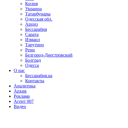
Килия
Украина
Татарбунары
Одесская обл.
Арциз
Бессарабия
Сарата
Измаил
Тарутино
Рени
Белгород-Днестровский
Болград
Одесса
О нас
Бессарабия.ua
Контакты
Аналитика
Архив
Реклама
Агент 007
Видео