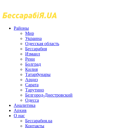
Районы
Мир
Украина
Одесская область
Бессарабия
Измаил
Рени
Болград
Килия
Татарбунары
Арциз
Сарата
Тарутино
Белгород-Днестровский
Одесса
Аналитика
Архив
О нас
Бессарабия.ua
Контакты