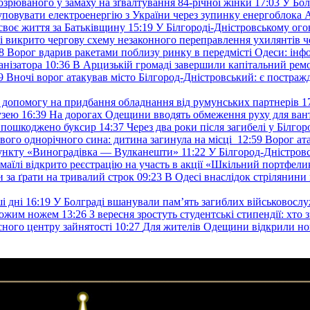
озрюваного у замаху на зґвалтування 84-річної жінки
17:03
У Бол
уповувати електроенергію з України через зупинку енергоблока
своє життя за Батьківщину
15:19
У Білгороді-Дністровському ого
 викрито чергову схему незаконного переправлення ухилянтів ч
8
Ворог вдарив ракетами поблизу ринку в передмісті Одеси: 
анізатора
10:36
В Арцизькій громаді завершили капітальний ремон
9
Вночі ворог атакував місто Білгород-Дністровський: є постраж
у допомогу на придбання обладнання від румунських партнерів
1
узею
16:39
На дорогах Одещини вводять обмеження руху для вант
: пошкоджено буксир
14:37
Через два роки після загибелі у Білг
свого однорічного сина: дитина загинула на місці
12:59
Ворог ат
пункту «Виноградівка — Вулканешти»
11:22
У Білгород-Дністровс
змаїлі відкрито реєстрацію на участь в акції «Шкільний портфели
и за ґрати на тривалий строк
09:23
В Одесі внаслідок стрілянин
і дні
16:19
У Болграді вшанували пам’ять загиблих військовослуж
ехожим ножем
13:26
З вересня зростуть студентські стипендії: хт
асного центру зайнятості
10:27
Для жителів Одещини відкрили но