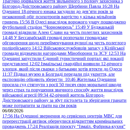
Трагічно обірвалося життя звільненого з полону захисника з
Білгород-Дністровського району Щербини Павла
16:28
На
Одещині 18-річного юнака засудили до дев’яти років за
незаконний обіг психотропів вартістю у кілька мільйонів
гривень
15:56
В Одесі внаслідок ворожого удару пошкоджено
футбольний стадіон “Чорноморець”
15:49
У Буджацькій
громаді відкрили Алею Слави на честь полеглих захисників
14:48
У Бессарабській громаді розпочали громадське
обговорення щодо перейменування вулиці на честь полеглого
поліцейського
14:12
Військовослужбовців запасу з Кілійської
громади відзначили нагородами Міноборони та ЗСУ
12:53
На
Одещині запустили Єдиний туристичний портал: які локації
представлені
12:02
Ізмаїльські гвардійці виявили 12-річного
хлопця, який після сварки з батьками хотів втекти до Одеси
11:37
Підвал музею в Болграді передали під укриття, але
експозицію обіцяють зберегти
10:46
Жителька Одещини
просила суд стягнути з росії 50 тисяч євро моральної шкоди
через страх та порушення звичного способу життя внаслідок
військової агресії
09:34
42-річний житель Білгород-
Дністровського району за збут пістолета та зберігання гранати
може потрапити за ґрати на сім років
06/08/2026
17:56
На Одещині звернення до сервісних центрів МВС для
перереєстрації автівок обернулися відкриттям кримінальних
проваджень
17:24
Реалізація проєкту “Ізмаїл. Фабрика-кухня”