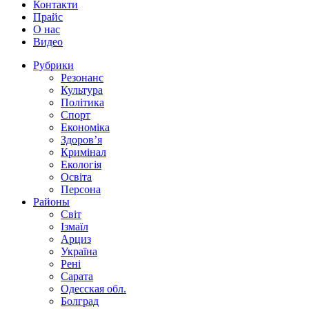
Контакти
Прайс
О нас
Видео
Рубрики
Резонанс
Культура
Політика
Спорт
Економіка
Здоров’я
Кримінал
Екологія
Освіта
Персона
Районы
Світ
Ізмаїл
Арциз
Україна
Рені
Сарата
Одесская обл.
Болград