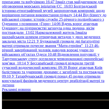
припасами та вибухівкою
16:47
Ізмаїл став майданчиком для
обговорення морських ініціатив ЄС
16:03
Болградський
історико-етнографічний музей запропонував компроміс щодо
вирішення питання використання підвалу
14:44
Від бізнесу до
військової справи: історія служби 25-річного поліцейського з
Одещини з позивним «Горн»
14:06
Вдень ворог атакував
Одещину: на підприємстві загинула одна людина, вісім
постраждали
13:02
Наркозалежний житель Ізмаїла
шахрайським шляхом отримував метадон у двох медичних
закладах міста
12:21
У Буджацькій громади дві багатодітні
матері отримали почесне звання “Мати-героїня”
11:23
46-
річний завербований чоловік наводив ворожі удари по
військових обʼєктах Одеси
10:48
Відновлення популяції: у
Тарутинському степу оселилися червонокнижні європейські
хом’яки
10:14
У Бессарабській громаді відкрили третій
сучасний водоочисний комплекс
09:39
Ворог атакував Київ
балістикою та ударними дронами: є загиблий та постраждалі
09:10
У Татарбунарській громаді понад 45 родин отримали
консультації фахівців медичного центру реабілітації матері та
дитини
Рекламні новини