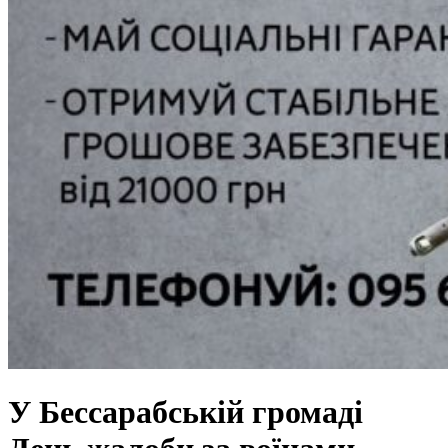
У Бессарабській громаді