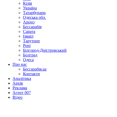
Кілія
Україна
Татарбунари
Одеська обл.
Арциз
Бессарабія
Сарата
Ізмаїл
Тарутине
Рені
Білгород-Дністровський
Болград
Одеса
Про нас
Бессарабія.ua
Контакти
Аналітика
Архів
Реклама
Агент 007
Відео