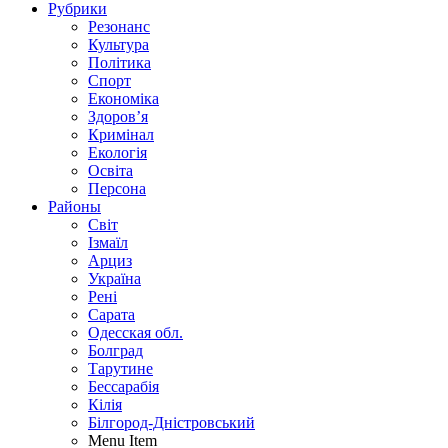
Рубрики
Резонанс
Культура
Політика
Спорт
Економіка
Здоров’я
Кримінал
Екологія
Освіта
Персона
Районы
Світ
Ізмаїл
Арциз
Україна
Рені
Сарата
Одесская обл.
Болград
Тарутине
Бессарабія
Кілія
Білгород-Дністровський
Menu Item