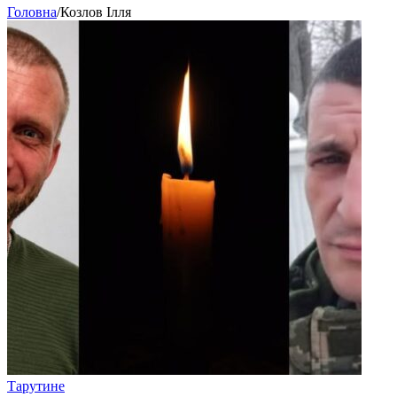
Головна
/
Козлов Ілля
Тарутине