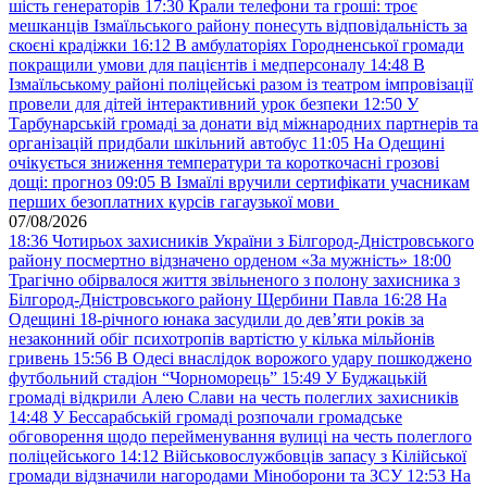
шість генераторів
17:30
Крали телефони та гроші: троє
мешканців Ізмаїльського району понесуть відповідальність за
скоєні крадіжки
16:12
В амбулаторіях Городненської громади
покращили умови для пацієнтів і медперсоналу
14:48
В
Ізмаїльському районі поліцейські разом із театром імпровізації
провели для дітей інтерактивний урок безпеки
12:50
У
Тарбунарській громаді за донати від міжнародних партнерів та
організацій придбали шкільний автобус
11:05
На Одещині
очікується зниження температури та короткочасні грозові
дощі: прогноз
09:05
В Ізмаїлі вручили сертифікати учасникам
перших безоплатних курсів гагаузької мови
07/08/2026
18:36
Чотирьох захисників України з Білгород-Дністровського
району посмертно відзначено орденом «За мужність»
18:00
Трагічно обірвалося життя звільненого з полону захисника з
Білгород-Дністровського району Щербини Павла
16:28
На
Одещині 18-річного юнака засудили до дев’яти років за
незаконний обіг психотропів вартістю у кілька мільйонів
гривень
15:56
В Одесі внаслідок ворожого удару пошкоджено
футбольний стадіон “Чорноморець”
15:49
У Буджацькій
громаді відкрили Алею Слави на честь полеглих захисників
14:48
У Бессарабській громаді розпочали громадське
обговорення щодо перейменування вулиці на честь полеглого
поліцейського
14:12
Військовослужбовців запасу з Кілійської
громади відзначили нагородами Міноборони та ЗСУ
12:53
На