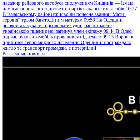
пасажир рейсового автобуса сполученням Кишинів — Ізмаїл
намагався незаконно провезти партію лікарських засобів
10:17
В Ізмаїльському районі присвоїли почесне звання “Мати-
героїня” трьом багатодітним матерям
09:58
На Одещині
росіяни атакували торговельне судно, завантажене
українською пшеницею: загинув член екіпажу
09:44
В Одесі
під час руху автомобіль провалився під землю
09:15
Ворог не
припиняє терор мирного населення Одещини: постраждало
житло та транспорт громадян, є потерпілий
Рекламные новости