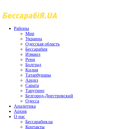
Районы
Мир
Украина
Одесская область
Бессарабия
Измаил
Рени
Болград
Килия
Татарбунары
Арциз
Сарата
Тарутино
Белгород-Днестровский
Одесса
Аналитика
Архив
О нас
Бессарабия.ua
Контакты