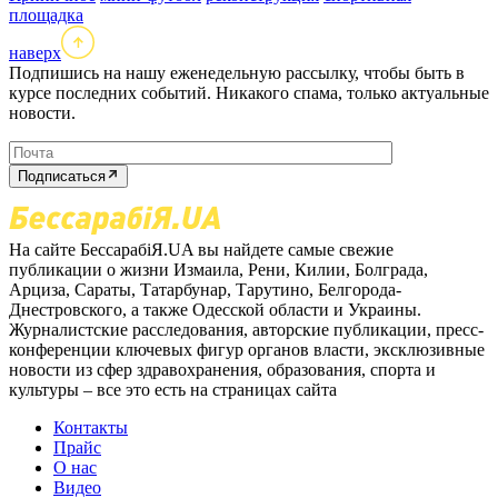
площадка
наверх
Подпишись на нашу еженедельную рассылку, чтобы быть в
курсе последних событий. Никакого спама, только актуальные
новости.
Подписаться
На сайте БессарабіЯ.UA вы найдете самые свежие
публикации о жизни Измаила, Рени, Килии, Болграда,
Арциза, Сараты, Татарбунар, Тарутино, Белгорода-
Днестровского, а также Одесской области и Украины.
Журналистские расследования, авторские публикации, пресс-
конференции ключевых фигур органов власти, эксклюзивные
новости из сфер здравохранения, образования, спорта и
культуры – все это есть на страницах сайта
Контакты
Прайс
О нас
Видео