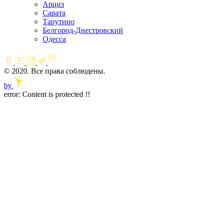
Арциз
Сарата
Тарутино
Белгород-Днестровский
Одесса
© 2020. Все права соблюдены.
by
error:
Content is protected !!