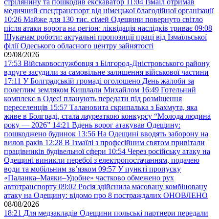
стрілянину та пошкодив екскаватор
11:04
Ізмаїл отримав
медичний спецтранспорт від німецької благодійної організації
10:26
Майже для 130 тис. сімей Одещини повернуто світло
після атаки ворога на регіон: ліквідація наслідків триває
09:08
Шукачам роботи: актуальні пропозиції праці від Ізмаїльської
філії Одеського обласного центру зайнятості
09/08/2026
17:53
Військовослужбовця з Білгород-Дністровського району
вдруге засудили за самовільне залишення військової частини
17:11
У Болградській громаді оголошено День жалоби за
полеглим земляком Кишлали Михайлом
16:49
Готельний
комплекс в Одесі планують передати під розміщення
переселенців
15:57
Талановита скрипалька з Бахмута, яка
живе в Болграді, стала лауреаткою конкурсу “Молода людина
року — 2026”
14:21
Вдень ворог атакував Одещину:
пошкоджено будинок
13:56
На Одещині вводять заборону на
вилов раків
12:28
В Ізмаїлі з професійним святом привітали
працівників будівельної сфери
10:54
Через російську атаку на
Одещині виникли перебої з електропостачанням, подачею
води та мобільним звʼязком
09:57
У пункті пропуску
«Паланка–Маяки–Удобне» частково обмежено рух
автотранспорту
09:02
Росія здійснила масовану комбіновану
атаку на Одещину: відомо про 8 постраждалих ОНОВЛЕНО
08/08/2026
18:21
Для медзакладів Одещини польські партнери передали