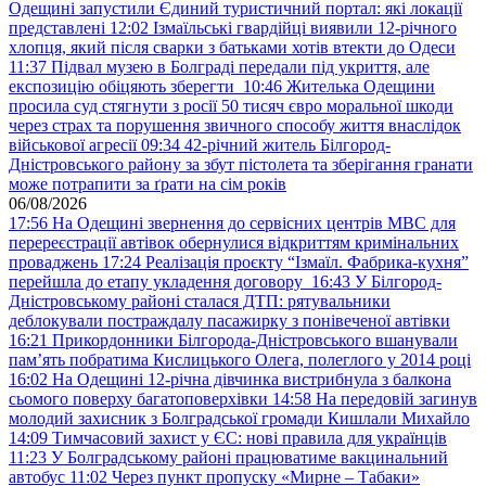
Одещині запустили Єдиний туристичний портал: які локації
представлені
12:02
Ізмаїльські гвардійці виявили 12-річного
хлопця, який після сварки з батьками хотів втекти до Одеси
11:37
Підвал музею в Болграді передали під укриття, але
експозицію обіцяють зберегти
10:46
Жителька Одещини
просила суд стягнути з росії 50 тисяч євро моральної шкоди
через страх та порушення звичного способу життя внаслідок
військової агресії
09:34
42-річний житель Білгород-
Дністровського району за збут пістолета та зберігання гранати
може потрапити за ґрати на сім років
06/08/2026
17:56
На Одещині звернення до сервісних центрів МВС для
перереєстрації автівок обернулися відкриттям кримінальних
проваджень
17:24
Реалізація проєкту “Ізмаїл. Фабрика-кухня”
перейшла до етапу укладення договору
16:43
У Білгород-
Дністровському районі сталася ДТП: рятувальники
деблокували постраждалу пасажирку з понівеченої автівки
16:21
Прикордонники Білгорода-Дністровського вшанували
пам’ять побратима Кислицького Олега, полеглого у 2014 році
16:02
На Одещині 12-річна дівчинка вистрибнула з балкона
сьомого поверху багатоповерхівки
14:58
На передовій загинув
молодий захисник з Болградської громади Кишлали Михайло
14:09
Тимчасовий захист у ЄС: нові правила для українців
11:23
У Болградському районі працюватиме вакцинальний
автобус
11:02
Через пункт пропуску «Мирне – Табаки»