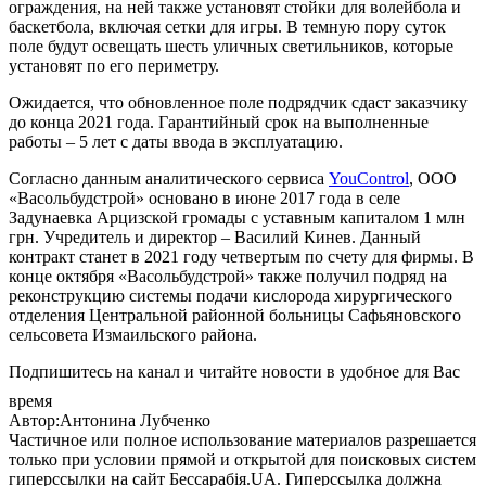
ограждения, на ней также установят стойки для волейбола и
баскетбола, включая сетки для игры. В темную пору суток
поле будут освещать шесть уличных светильников, которые
установят по его периметру.
Ожидается, что обновленное поле подрядчик сдаст заказчику
до конца 2021 года. Гарантийный срок на выполненные
работы – 5 лет с даты ввода в эксплуатацию.
Согласно данным аналитического сервиса
YouControl
, ООО
«Васольбудстрой» основано в июне 2017 года в селе
Задунаевка Арцизской громады с уставным капиталом 1 млн
грн. Учредитель и директор – Василий Кинев. Данный
контракт станет в 2021 году четвертым по счету для фирмы. В
конце октября «Васольбудстрой» также получил подряд на
реконструкцию системы подачи кислорода хирургического
отделения Центральной районной больницы Сафьяновского
сельсовета Измаильского района.
Подпишитесь на канал и читайте новости в удобное для Вас
время
Автор:Антонина Лубченко
Частичное или полное использование материалов разрешается
только при условии прямой и открытой для поисковых систем
гиперссылки на сайт Бессарабія.UA. Гиперссылка должна