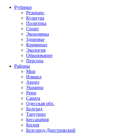
Рубрики
Резонанс
Культура
Политика
Спорт
Экономика
Здоровье
Криминал
Экология
Образование
Персона
Районы
Мир
Измаил
Арциз
Украина
Рени
Сарата
Одесская обл.
Болград
Тарутино
Бессарабия
Килия
Белгород-Днестровский