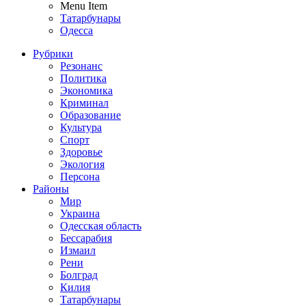
Menu Item
Татарбунары
Одесса
Рубрики
Резонанс
Политика
Экономика
Криминал
Образование
Культура
Спорт
Здоровье
Экология
Персона
Районы
Мир
Украина
Одесская область
Бессарабия
Измаил
Рени
Болград
Килия
Татарбунары