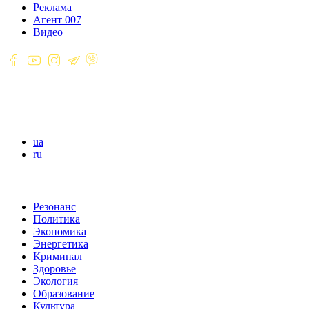
Реклама
Агент 007
Видео
ua
ru
Резонанс
Политика
Экономика
Энергетика
Криминал
Здоровье
Экология
Образование
Культура