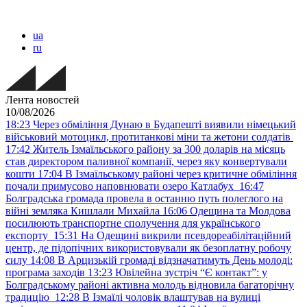
ua
ru
Лента новостей
10/08/2026
18:23
Через обміління Дунаю в Будапешті виявили німецький
військовий мотоцикл, протитанкові міни та жетони солдатів
17:42
Житель Ізмаїльського району за 300 доларів на місяць
став директором паливної компанії, через яку конвертували
кошти
17:04
В Ізмаїльському районі через критичне обміління
почали примусово наповнювати озеро Катлабух
16:47
Болградська громада провела в останню путь полеглого на
війні земляка Кишлали Михайла
16:06
Одещина та Молдова
посилюють транспортне сполучення для українського
експорту
15:31
На Одещині викрили псевдореабілітаційний
центр, де підопічних використовували як безоплатну робочу
силу
14:08
В Арцизькій громаді відзначатимуть День молоді:
програма заходів
13:23
Ювілейна зустріч “Є контакт”: у
Болградському районі активна молодь відновила багаторічну
традицію
12:28
В Ізмаїлі чоловік влаштував на вулиці