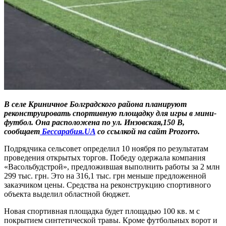
В селе Криничное Болградского района планируют
реконструировать спортивную площадку для игры в мини-
футбол. Она расположена по ул. Инзовская,150 В,
сообщает
Бессарабия.UA
со ссылкой на сайт Prozorro.
Подрядчика сельсовет определил 10 ноября по результатам
проведения открытых торгов. Победу одержала компания
«Васольбудстрой», предложившая выполнить работы за 2 млн
299 тыс. грн. Это на 316,1 тыс. грн меньше предложенной
заказчиком цены. Средства на реконструкцию спортивного
объекта выделил областной бюджет.
Новая спортивная площадка будет площадью 100 кв. м с
покрытием синтетической травы. Кроме футбольных ворот и