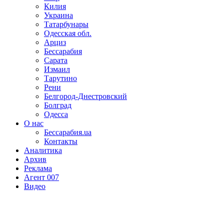
Килия
Украина
Татарбунары
Одесская обл.
Арциз
Бессарабия
Сарата
Измаил
Тарутино
Рени
Белгород-Днестровский
Болград
Одесса
О нас
Бессарабия.ua
Контакты
Аналитика
Архив
Реклама
Агент 007
Видео