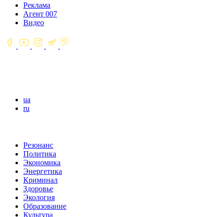
Реклама
Агент 007
Видео
ua
ru
Резонанс
Политика
Экономика
Энергетика
Криминал
Здоровье
Экология
Образование
Культура