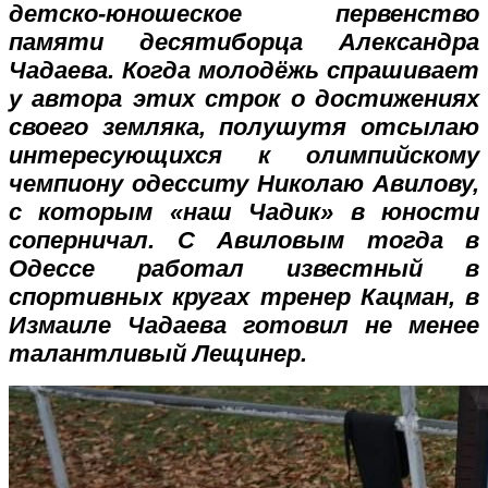
детско-юношеское первенство
памяти десятиборца Александра
Чадаева. Когда молодёжь спрашивает
у автора этих строк о достижениях
своего земляка, полушутя отсылаю
интересующихся к олимпийскому
чемпиону одесситу Николаю Авилову,
с которым «наш Чадик» в юности
соперничал. С Авиловым тогда в
Одессе работал известный в
спортивных кругах тренер Кацман, в
Измаиле Чадаева готовил не менее
талантливый Лещинер.