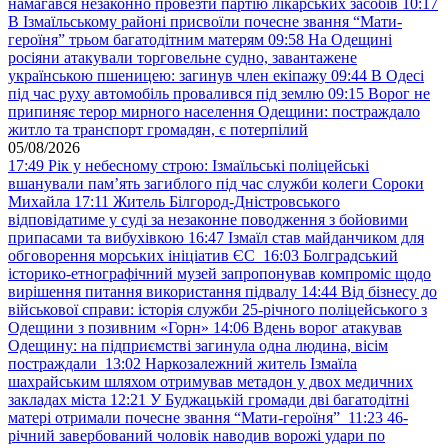
намагався незаконно провезти партію лікарських засобів
10:17
В Ізмаїльському районі присвоїли почесне звання “Мати-
героїня” трьом багатодітним матерям
09:58
На Одещині
росіяни атакували торговельне судно, завантажене
українською пшеницею: загинув член екіпажу
09:44
В Одесі
під час руху автомобіль провалився під землю
09:15
Ворог не
припиняє терор мирного населення Одещини: постраждало
житло та транспорт громадян, є потерпілий
05/08/2026
17:49
Рік у небесному строю: Ізмаїльські поліцейські
вшанували пам’ять загиблого під час служби колеги Сороки
Михайла
17:11
Житель Білгород-Дністровського
відповідатиме у суді за незаконне поводження з бойовими
припасами та вибухівкою
16:47
Ізмаїл став майданчиком для
обговорення морських ініціатив ЄС
16:03
Болградський
історико-етнографічний музей запропонував компроміс щодо
вирішення питання використання підвалу
14:44
Від бізнесу до
військової справи: історія служби 25-річного поліцейського з
Одещини з позивним «Горн»
14:06
Вдень ворог атакував
Одещину: на підприємстві загинула одна людина, вісім
постраждали
13:02
Наркозалежний житель Ізмаїла
шахрайським шляхом отримував метадон у двох медичних
закладах міста
12:21
У Буджацькій громади дві багатодітні
матері отримали почесне звання “Мати-героїня”
11:23
46-
річний завербований чоловік наводив ворожі удари по