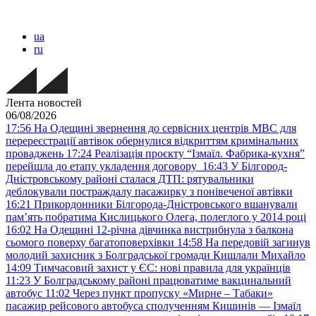
ua
ru
Лента новостей
06/08/2026
17:56
На Одещині звернення до сервісних центрів МВС для
перереєстрації автівок обернулися відкриттям кримінальних
проваджень
17:24
Реалізація проєкту “Ізмаїл. Фабрика-кухня”
перейшла до етапу укладення договору
16:43
У Білгород-
Дністровському районі сталася ДТП: рятувальники
деблокували постраждалу пасажирку з понівеченої автівки
16:21
Прикордонники Білгорода-Дністровського вшанували
пам’ять побратима Кислицького Олега, полеглого у 2014 році
16:02
На Одещині 12-річна дівчинка вистрибнула з балкона
сьомого поверху багатоповерхівки
14:58
На передовій загинув
молодий захисник з Болградської громади Кишлали Михайло
14:09
Тимчасовий захист у ЄС: нові правила для українців
11:23
У Болградському районі працюватиме вакцинальний
автобус
11:02
Через пункт пропуску «Мирне – Табаки»
пасажир рейсового автобуса сполученням Кишинів — Ізмаїл