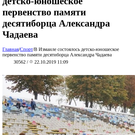
детско-юношеское
первенство памяти
десятиборца Александра
Чадаева
Главная
/
Спорт
/
В Измаиле состоялось детско-юношеское
первенство памяти десятиборца Александра Чадаева
30562
/
22.10.2019 11:09