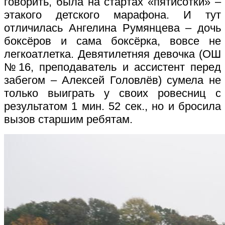
говорить, была на стартах «пятисотки» –
этакого детского марафона. И тут
отличилась Ангелина Румянцева – дочь
боксёров и сама боксёрка, вовсе не
легкоатлетка. Девятилетняя девочка (ОШ
№16, преподаватель и ассистент перед
забегом – Алексей Головлёв) сумела не
только выиграть у своих ровесниц с
результатом 1 мин. 52 сек., но и бросила
вызов старшим ребятам.