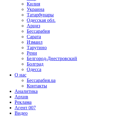
Килия
Украина
Татарбунары
Одесская обл.
Арциз
Бессарабия
Сарата
Измаил
Тарутино
Рени
Белгород-Днестровский
Болград
Одесса
О нас
Бессарабия.ua
Контакты
Аналитика
Архив
Реклама
Агент 007
Видео