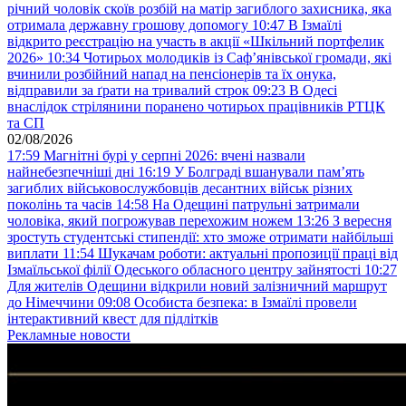
річний чоловік скоїв розбій на матір загиблого захисника, яка
отримала державну грошову допомогу
10:47
В Ізмаїлі
відкрито реєстрацію на участь в акції «Шкільний портфелик
2026»
10:34
Чотирьох молодиків із Саф’янівської громади, які
вчинили розбійний напад на пенсіонерів та їх онука,
відправили за ґрати на тривалий строк
09:23
В Одесі
внаслідок стрілянини поранено чотирьох працівників РТЦК
та СП
02/08/2026
17:59
Магнітні бурі у серпні 2026: вчені назвали
найнебезпечніші дні
16:19
У Болграді вшанували пам’ять
загиблих військовослужбовців десантних військ різних
поколінь та часів
14:58
На Одещині патрульні затримали
чоловіка, який погрожував перехожим ножем
13:26
З вересня
зростуть студентські стипендії: хто зможе отримати найбільші
виплати
11:54
Шукачам роботи: актуальні пропозиції праці від
Ізмаїльської філії Одеського обласного центру зайнятості
10:27
Для жителів Одещини відкрили новий залізничний маршрут
до Німеччини
09:08
Особиста безпека: в Ізмаїлі провели
інтерактивний квест для підлітків
Рекламные новости