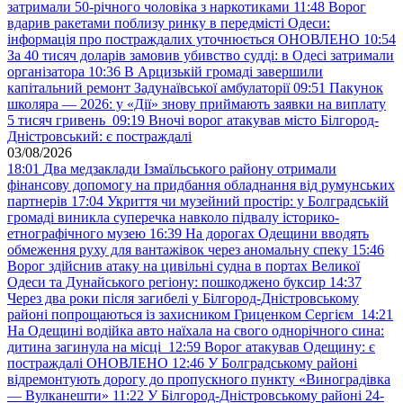
затримали 50-річного чоловіка з наркотиками
11:48
Ворог
вдарив ракетами поблизу ринку в передмісті Одеси:
інформація про постраждалих уточнюється ОНОВЛЕНО
10:54
За 40 тисяч доларів замовив убивство судді: в Одесі затримали
організатора
10:36
В Арцизькій громаді завершили
капітальний ремонт Задунаївської амбулаторії
09:51
Пакунок
школяра — 2026: у «Дії» знову приймають заявки на виплату
5 тисяч гривень
09:19
Вночі ворог атакував місто Білгород-
Дністровський: є постраждалі
03/08/2026
18:01
Два медзаклади Ізмаїльського району отримали
фінансову допомогу на придбання обладнання від румунських
партнерів
17:04
Укриття чи музейний простір: у Болградській
громаді виникла суперечка навколо підвалу історико-
етнографічного музею
16:39
На дорогах Одещини вводять
обмеження руху для вантажівок через аномальну спеку
15:46
Ворог здійснив атаку на цивільні судна в портах Великої
Одеси та Дунайського регіону: пошкоджено буксир
14:37
Через два роки після загибелі у Білгород-Дністровському
районі попрощаються із захисником Гриценком Сергієм
14:21
На Одещині водійка авто наїхала на свого однорічного сина:
дитина загинула на місці
12:59
Ворог атакував Одещину: є
постраждалі ОНОВЛЕНО
12:46
У Болградському районі
відремонтують дорогу до пропускного пункту «Виноградівка
— Вулканешти»
11:22
У Білгород-Дністровському районі 24-