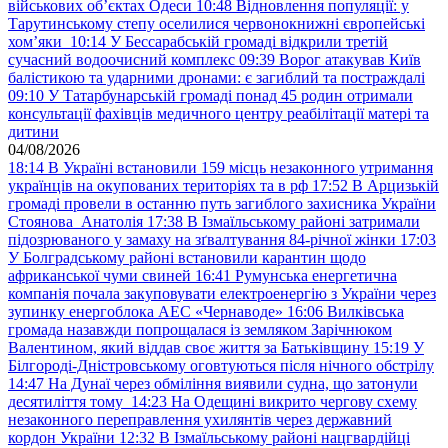
військових обʼєктах Одеси
10:48
Відновлення популяції: у
Тарутинському степу оселилися червонокнижні європейські
хом’яки
10:14
У Бессарабській громаді відкрили третій
сучасний водоочисний комплекс
09:39
Ворог атакував Київ
балістикою та ударними дронами: є загиблий та постраждалі
09:10
У Татарбунарській громаді понад 45 родин отримали
консультації фахівців медичного центру реабілітації матері та
дитини
04/08/2026
18:14
В Україні встановили 159 місць незаконного утримання
українців на окупованих територіях та в рф
17:52
В Арцизькій
громаді провели в останню путь загиблого захисника України
Стоянова Анатолія
17:38
В Ізмаїльському районі затримали
підозрюваного у замаху на зґвалтування 84-річної жінки
17:03
У Болградському районі встановили карантин щодо
африканської чуми свиней
16:41
Румунська енергетична
компанія почала закуповувати електроенергію з України через
зупинку енергоблока АЕС «Чернаводе»
16:06
Вилківська
громада назавжди попрощалася із земляком Зарічнюком
Валентином, який віддав своє життя за Батьківщину
15:19
У
Білгороді-Дністровському оговтуються після нічного обстрілу
14:47
На Дунаї через обміління виявили судна, що затонули
десятиліття тому
14:23
На Одещині викрито чергову схему
незаконного переправлення ухилянтів через державний
кордон України
12:32
В Ізмаїльському районі нацгвардійці