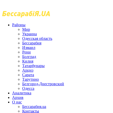
Районы
Мир
Украина
Одесская область
Бессарабия
Измаил
Рени
Болград
Килия
Татарбунары
Арциз
Сарата
Тарутино
Белгород-Днестровский
Одесса
Аналитика
Архив
О нас
Бессарабия.ua
Контакты