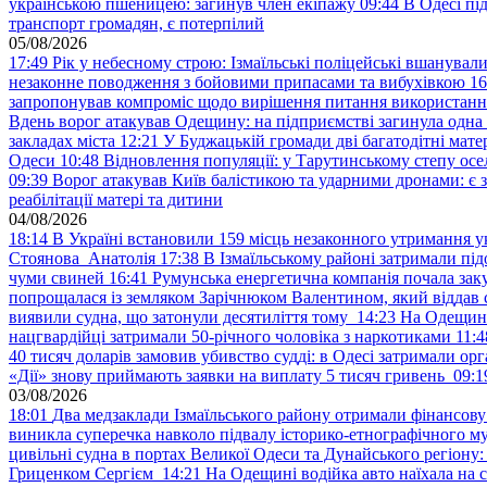
українською пшеницею: загинув член екіпажу
09:44
В Одесі пі
транспорт громадян, є потерпілий
05/08/2026
17:49
Рік у небесному строю: Ізмаїльські поліцейські вшанувал
незаконне поводження з бойовими припасами та вибухівкою
16
запропонував компроміс щодо вирішення питання використанн
Вдень ворог атакував Одещину: на підприємстві загинула одна
закладах міста
12:21
У Буджацькій громади дві багатодітні мат
Одеси
10:48
Відновлення популяції: у Тарутинському степу ос
09:39
Ворог атакував Київ балістикою та ударними дронами: є 
реабілітації матері та дитини
04/08/2026
18:14
В Україні встановили 159 місць незаконного утримання ук
Стоянова Анатолія
17:38
В Ізмаїльському районі затримали під
чуми свиней
16:41
Румунська енергетична компанія почала зак
попрощалася із земляком Зарічнюком Валентином, який віддав 
виявили судна, що затонули десятиліття тому
14:23
На Одещині
нацгвардійці затримали 50-річного чоловіка з наркотиками
11:4
40 тисяч доларів замовив убивство судді: в Одесі затримали орг
«Дії» знову приймають заявки на виплату 5 тисяч гривень
09:1
03/08/2026
18:01
Два медзаклади Ізмаїльського району отримали фінансов
виникла суперечка навколо підвалу історико-етнографічного м
цивільні судна в портах Великої Одеси та Дунайського регіону
Гриценком Сергієм
14:21
На Одещині водійка авто наїхала на 