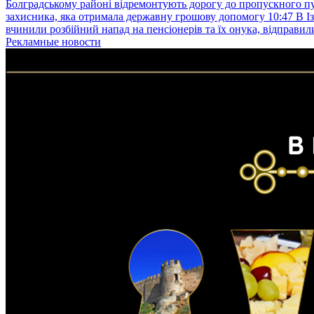
Болградському районі відремонтують дорогу до пропускного 
захисника, яка отримала державну грошову допомогу
10:47
В І
вчинили розбійний напад на пенсіонерів та їх онука, відправил
Рекламные новости