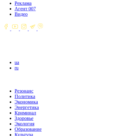
Реклама
Агент 007
Видео
ua
ru
Резонанс
Политика
Экономика
Энергетика
Криминал
Здоровье
Экология
Образование
Культура