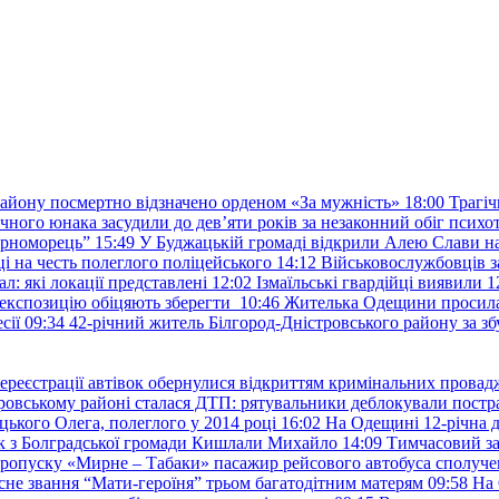
району посмертно відзначено орденом «За мужність»
18:00
Трагіч
чного юнака засудили до дев’яти років за незаконний обіг психот
орноморець”
15:49
У Буджацькій громаді відкрили Алею Слави на
 на честь полеглого поліцейського
14:12
Військовослужбовців з
: які локації представлені
12:02
Ізмаїльські гвардійці виявили 1
е експозицію обіцяють зберегти
10:46
Жителька Одещини просила с
сії
09:34
42-річний житель Білгород-Дністровського району за збу
ереєстрації автівок обернулися відкриттям кримінальних провад
ровському районі сталася ДТП: рятувальники деблокували постр
ького Олега, полеглого у 2014 році
16:02
На Одещині 12-річна д
к з Болградської громади Кишлали Михайло
14:09
Тимчасовий за
пропуску «Мирне – Табаки» пасажир рейсового автобуса сполуче
есне звання “Мати-героїня” трьом багатодітним матерям
09:58
На 