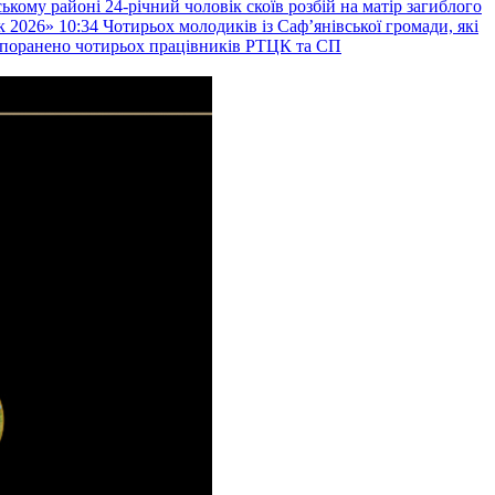
ькому районі 24-річний чоловік скоїв розбій на матір загиблого
к 2026»
10:34
Чотирьох молодиків із Саф’янівської громади, які
и поранено чотирьох працівників РТЦК та СП