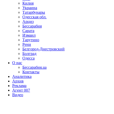
Килия
Украина
Татарбунары
Одесская обл.
Арциз
Бессарабия
Сарата
Измаил
Тарутино
Рени
Белгород-Днестровский
Болград
Одесса
О нас
Бессарабия.ua
Контакты
Аналитика
Архив
Реклама
Агент 007
Видео