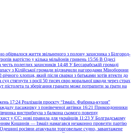
но обірвалося життя звільненого з полону захисника з Білгород-
ропів вартістю у кілька мільйонів гривень
15:56
В Одесі
 честь полеглих захисників
14:48
У Бессарабській громаді
апасу з Кілійської громади відзначили нагородами Міноборони
2-річного хлопця, який після сварки з батьками хотів втекти до
уд стягнути з росії 50 тисяч євро моральної шкоди через страх
т пістолета та зберігання гранати може потрапити за ґрати на
жень
17:24
Реалізація проєкту “Ізмаїл. Фабрика-кухня”
аждалу пасажирку з понівеченої автівки
16:21
Прикордонники
івчинка вистрибнула з балкона сьомого поверху
хист у ЄС: нові правила для українців
11:23
У Болградському
нням Кишинів — Ізмаїл намагався незаконно провезти партію
Одещині росіяни атакували торговельне судно, завантажене