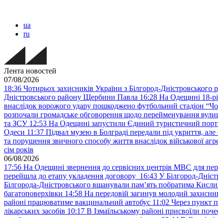
ua
ru
Лента новостей
07/08/2026
18:36
Чотирьох захисників України з Білгород-Дністровського 
Дністровського району Щербини Павла
16:28
На Одещині 18-рі
внаслідок ворожого удару пошкоджено футбольний стадіон “Ч
розпочали громадське обговорення щодо перейменування вулиці
та ЗСУ
12:53
На Одещині запустили Єдиний туристичний портал
Одеси
11:37
Підвал музею в Болграді передали під укриття, ал
та порушення звичного способу життя внаслідок військової агре
сім років
06/08/2026
17:56
На Одещині звернення до сервісних центрів МВС для пер
перейшла до етапу укладення договору
16:43
У Білгород-Дніст
Білгорода-Дністровського вшанували пам’ять побратима Кислиц
багатоповерхівки
14:58
На передовій загинув молодий захисни
районі працюватиме вакцинальний автобус
11:02
Через пункт 
лікарських засобів
10:17
В Ізмаїльському районі присвоїли поч