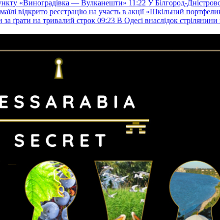
пункту «Виноградівка — Вулканешти»
11:22
У Білгород-Дністровс
змаїлі відкрито реєстрацію на участь в акції «Шкільний портфели
и за ґрати на тривалий строк
09:23
В Одесі внаслідок стрілянин