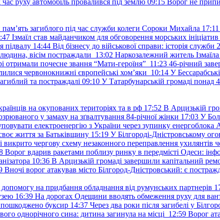
д час руху автомобіль провалився під землю
09:15
Ворог не припи
и пам’ять загиблого під час служби колеги Сороки Михайла
17:11
:47
Ізмаїл став майданчиком для обговорення морських ініціати
я підвалу
14:44
Від бізнесу до військової справи: історія служб
 людина, вісім постраждали
13:02
Наркозалежний житель Ізмаїл
ері отримали почесне звання “Мати-героїня”
11:23
46-річний заве
елилися червонокнижні європейські хом’яки
10:14
У Бессарабськ
загиблий та постраждалі
09:10
У Татарбунарській громаді понад 
раїнців на окупованих територіях та в рф
17:52
В Арцизькій гро
озрюваного у замаху на зґвалтування 84-річної жінки
17:03
У Бол
уповувати електроенергію з України через зупинку енергоблока
своє життя за Батьківщину
15:19
У Білгороді-Дністровському ого
 викрито чергову схему незаконного переправлення ухилянтів ч
8
Ворог вдарив ракетами поблизу ринку в передмісті Одеси: 
анізатора
10:36
В Арцизькій громаді завершили капітальний ремон
9
Вночі ворог атакував місто Білгород-Дністровський: є постраж
у допомогу на придбання обладнання від румунських партнерів
1
узею
16:39
На дорогах Одещини вводять обмеження руху для вант
: пошкоджено буксир
14:37
Через два роки після загибелі у Білг
свого однорічного сина: дитина загинула на місці
12:59
Ворог ат