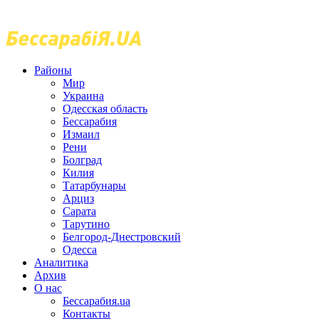
Районы
Мир
Украина
Одесская область
Бессарабия
Измаил
Рени
Болград
Килия
Татарбунары
Арциз
Сарата
Тарутино
Белгород-Днестровский
Одесса
Аналитика
Архив
О нас
Бессарабия.ua
Контакты