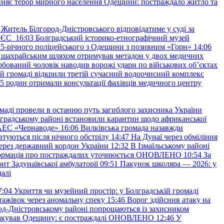
няє терор мирного населення Одещини: постраждало житло та
Житель Білгород-Дністровського відповідатиме у суді за
в ЄС
16:03
Болградський історико-етнографічний музей
и 25-річного поліцейського з Одещини з позивним «Горн»
14:06
а шахрайським шляхом отримував метадон у двох медичних
рбований чоловік наводив ворожі удари по військових обʼєктах
ій громаді відкрили третій сучасний водоочисний комплекс
45 родин отримали консультації фахівців медичного центру
маді провели в останню путь загиблого захисника України
градському районі встановили карантин щодо африканської
 АЕС «Чернаводе»
16:06
Вилківська громада назавжди
втуються після нічного обстрілу
14:47
На Дунаї через обміління
ерез державний кордон України
12:32
В Ізмаїльському районі
інформація про постраждалих уточнюється ОНОВЛЕНО
10:54
За
т Задунаївської амбулаторії
09:51
Пакунок школяра — 2026: у
далі
7:04
Укриття чи музейний простір: у Болградській громаді
ажівок через аномальну спеку
15:46
Ворог здійснив атаку на
ород-Дністровському районі попрощаються із захисником
акував Одещину: є постраждалі ОНОВЛЕНО
12:46
У