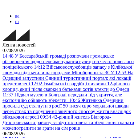
ua
ru
Лента новостей
07/08/2026
14:48
У Бессарабській громаді розпочали громадське
обговорення щодо перейменування вулиці на честь полеглого
поліцейського
14:12
Військовослужбовців запасу з Кілійської
громади відзначили нагородами Міноборони та ЗСУ
12:53
На
Одещині запустили Єдиний туристичний портал: які локації
представлені
12:02
Ізмаїльські гвардійці виявили 12-річного
хлопця, який після сварки з батьками хотів втекти до Одеси
11:37
Підвал музею в Болграді передали під укриття, але
експозицію обіцяють зберегти
10:46
Жителька Одещини
просила суд стягнути з росії 50 тисяч євро моральної шкоди
через страх та порушення звичного способу життя внаслідок
військової агресії
09:34
42-річний житель Білгород-
Дністровського району за збут пістолета та зберігання гранати
можепотрапити за ґрати на сім років
06/08/2026