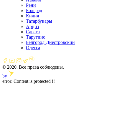
Рени
Болград
Килия
Татарбунары
Арциз
Сарата
Тарутино
Белгород-Днестровский
Одесса
© 2020. Все права соблюдены.
by
error:
Content is protected !!