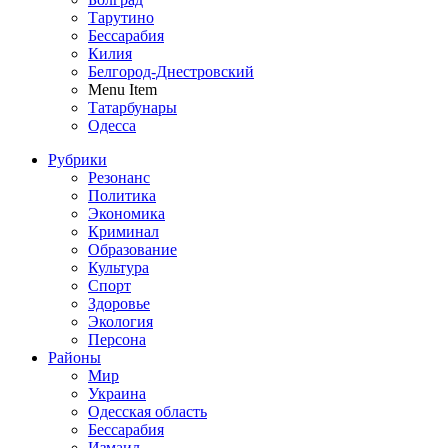
Тарутино
Бессарабия
Килия
Белгород-Днестровский
Menu Item
Татарбунары
Одесса
Рубрики
Резонанс
Политика
Экономика
Криминал
Образование
Культура
Спорт
Здоровье
Экология
Персона
Районы
Мир
Украина
Одесская область
Бессарабия
Измаил