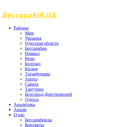
Районы
Мир
Украина
Одесская область
Бессарабия
Измаил
Рени
Болград
Килия
Татарбунары
Арциз
Сарата
Тарутино
Белгород-Днестровский
Одесса
Аналитика
Архив
О нас
Бессарабия.ua
Контакты