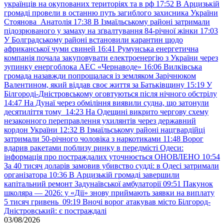
українців на окупованих територіях та в рф
17:52
В Арцизькій
громаді провели в останню путь загиблого захисника України
Стоянова Анатолія
17:38
В Ізмаїльському районі затримали
підозрюваного у замаху на зґвалтування 84-річної жінки
17:03
У Болградському районі встановили карантин щодо
африканської чуми свиней
16:41
Румунська енергетична
компанія почала закуповувати електроенергію з України через
зупинку енергоблока АЕС «Чернаводе»
16:06
Вилківська
громада назавжди попрощалася із земляком Зарічнюком
Валентином, який віддав своє життя за Батьківщину
15:19
У
Білгороді-Дністровському оговтуються після нічного обстрілу
14:47
На Дунаї через обміління виявили судна, що затонули
десятиліття тому
14:23
На Одещині викрито чергову схему
незаконного переправлення ухилянтів через державний
кордон України
12:32
В Ізмаїльському районі нацгвардійці
затримали 50-річного чоловіка з наркотиками
11:48
Ворог
вдарив ракетами поблизу ринку в передмісті Одеси:
інформація про постраждалих уточнюється ОНОВЛЕНО
10:54
За 40 тисяч доларів замовив убивство судді: в Одесі затримали
організатора
10:36
В Арцизькій громаді завершили
капітальний ремонт Задунаївської амбулаторії
09:51
Пакунок
школяра — 2026: у «Дії» знову приймають заявки на виплату
5 тисяч гривень
09:19
Вночі ворог атакував місто Білгород-
Дністровський: є постраждалі
03/08/2026