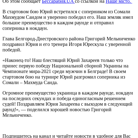
Об этом сообщает
Бессарабия.UA
со ссылкой на
Наше місто.
В стартовом бою Юрий встретился с соперником из Сомали
Махмудом Саидом и уверенно победил его. Наш земляк имел
большое преимущество в каждом раунде и отправил
соперника в нокдаун.
Глава Белгород-Днестровского района Григорий Мельниченко
поздравил Юрия и его тренера Игоря Юрескула с уверенной
победой.
«Наконец-то! Наш блестящий Юрий Захареев только что
принес первую победу Национальной сборной Украины на
Чемпионате мира-2021 среди мужчин в Белграде! В своем
стартовом бою на турнире Юрий разгромил соперника из
Сомали – Махмуда Саида.
Огромное преимущество украинца в каждом раунде, нокдаун
на последних секундах и победа единогласным решением
судей! Поздравляем Юрия Захареева с выходом в следующий
раунд!», — поделился хорошей новостью Григорий
Мельниченко.
Подпишитесь на канал и читайте новости в удобное для Вас