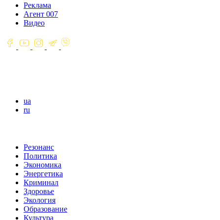
Реклама
Агент 007
Видео
ua
ru
Резонанс
Политика
Экономика
Энергетика
Криминал
Здоровье
Экология
Образование
Культура