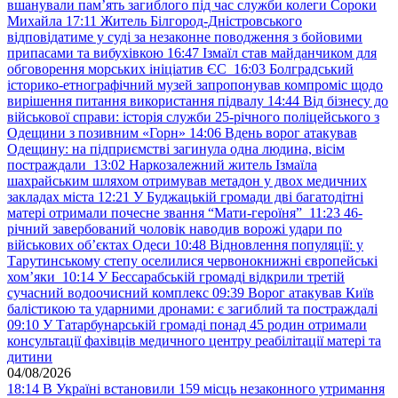
вшанували пам’ять загиблого під час служби колеги Сороки
Михайла
17:11
Житель Білгород-Дністровського
відповідатиме у суді за незаконне поводження з бойовими
припасами та вибухівкою
16:47
Ізмаїл став майданчиком для
обговорення морських ініціатив ЄС
16:03
Болградський
історико-етнографічний музей запропонував компроміс щодо
вирішення питання використання підвалу
14:44
Від бізнесу до
військової справи: історія служби 25-річного поліцейського з
Одещини з позивним «Горн»
14:06
Вдень ворог атакував
Одещину: на підприємстві загинула одна людина, вісім
постраждали
13:02
Наркозалежний житель Ізмаїла
шахрайським шляхом отримував метадон у двох медичних
закладах міста
12:21
У Буджацькій громади дві багатодітні
матері отримали почесне звання “Мати-героїня”
11:23
46-
річний завербований чоловік наводив ворожі удари по
військових обʼєктах Одеси
10:48
Відновлення популяції: у
Тарутинському степу оселилися червонокнижні європейські
хом’яки
10:14
У Бессарабській громаді відкрили третій
сучасний водоочисний комплекс
09:39
Ворог атакував Київ
балістикою та ударними дронами: є загиблий та постраждалі
09:10
У Татарбунарській громаді понад 45 родин отримали
консультації фахівців медичного центру реабілітації матері та
дитини
04/08/2026
18:14
В Україні встановили 159 місць незаконного утримання