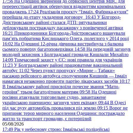
17:56
На Одещині звернення до сервісних центрів МВС для
перереєстрації автівок обернулися відкриттям кримінальних
проваджень
17:24
Реалізація проєкту “Ізмаїл. Фабрика-кухня”
перейшла до етапу укладення договору
16:43
У Білгород-
Дністровському районі сталася ДТП: рятувальники
деблокували постраждалу пасажирку з понівеченої автівки
16:21
Прикордонники Білгорода-Дністровського вшанували
пам’ять побратима Кислицького Олега, полеглого у 2014 році
16:02
На Одещині 12-річна дівчинка вистрибнула з балкона
сьомого поверху багатоповерхівки
14:58
На передовій загинув
молодий захисник з Болградської громади Кишлали Михайло
14:09
Тимчасовий захист у ЄС: нові правила для українців
11:23
У Болградському районі працюватиме вакцинальний
автобус
11:02
Через пункт пропуску «Мирне – Табаки»
пасажир рейсового автобуса сполученням Кишинів — Ізмаїл
намагався незаконно провезти партію лікарських засобів
10:17
В Ізмаїльському районі присвоїли почесне звання “Мати-
героїня” трьом багатодітним матерям
09:58
На Одещині
росіяни атакували торговельне судно, завантажене
українською пшеницею: загинув член екіпажу
09:44
В Одесі
під час руху автомобіль провалився під землю
09:15
Ворог не
припиняє терор мирного населення Одещини: постраждало
житло та транспорт громадян, є потерпілий
05/08/2026
17:49
Рік у небесному строю: Ізмаїльські поліцейські