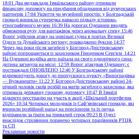
18:01
Два медзаклади Ізмаїльського району отримали
фінансову допомогу на придбання обладнання від румунських
партнерів
17:04
Укриття чи музейний простір: у Болградській
громаді виникла суперечка навколо підвалу історико-
етнографічного музею
16:39
На дорогах Одещини вводять
обмеження руху для вантажівок через аномальну спеку
15:46
Ворог здійснив атаку на цивільні судна в портах Великої
Одеси та Дунайського регіону: пошкоджено буксир
14:37
Через два роки після загибелі у Білгород-Дністровському
районі попрощаються із захисником Гриценком Сергієм
14:21
На Одещині водійка авто наїхала на свого однорічного сина:
дитина загинула на місці
12:59
Ворог атакував Одещину: є
постраждалі ОНОВЛЕНО
12:46
У Болградському районі
відремонтують дорогу до пропускного пункту «Виноградівка
— Вулканешти»
11:22
У Білгород-Дністровському районі 24-
річний чоловік скоїв розбій на матір загиблого захисника, яка
отримала державну грошову допомогу
10:47
В Ізмаїлі
відкрито реєстрацію на участь в акції «Шкільний портфелик
2026»
10:34
Чотирьох молодиків із Саф’янівської громади, які
вчинили розбійний напад на пенсіонерів та їх онука,
відправили за ґрати на тривалий строк
09:23
В Одесі
внаслідок стрілянини поранено чотирьох працівників РТЦК
та СП
Рекламные новости