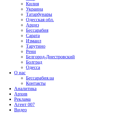
Килия
Украина
Татарбунары
Одесская обл.
Арциз
Бессарабия
Сарата
Измаил
Тарутино
Рени
Белгород-Днестровский
Болград
Одесса
О нас
Бессарабия.ua
Контакты
Аналитика
Архив
Реклама
Агент 007
Видео