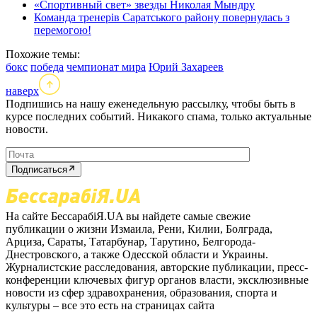
«Спортивный свет» звезды Николая Мындру
Команда тренерів Саратського району повернулась з
перемогою!
Похожие темы:
бокс
победа
чемпионат мира
Юрий Захареев
наверх
Подпишись на нашу еженедельную рассылку, чтобы быть в
курсе последних событий. Никакого спама, только актуальные
новости.
Подписаться
На сайте БессарабіЯ.UA вы найдете самые свежие
публикации о жизни Измаила, Рени, Килии, Болграда,
Арциза, Сараты, Татарбунар, Тарутино, Белгорода-
Днестровского, а также Одесской области и Украины.
Журналистские расследования, авторские публикации, пресс-
конференции ключевых фигур органов власти, эксклюзивные
новости из сфер здравохранения, образования, спорта и
культуры – все это есть на страницах сайта