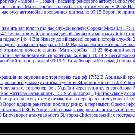
пропуску «Мирне – Табаки» пасажир рейсового автобуса сполуче
есне звання “Мати-героїня” трьом багатодітним матерям
09:58
На 
д час руху автомобіль провалився під землю
09:15
Ворог не припи
и пам’ять загиблого під час служби колеги Сороки Михайла
17:11
:47
Ізмаїл став майданчиком для обговорення морських ініціати
я підвалу
14:44
Від бізнесу до військової справи: історія служб
 людина, вісім постраждали
13:02
Наркозалежний житель Ізмаїл
ері отримали почесне звання “Мати-героїня”
11:23
46-річний заве
елилися червонокнижні європейські хом’яки
10:14
У Бессарабськ
загиблий та постраждалі
09:10
У Татарбунарській громаді понад 
раїнців на окупованих територіях та в рф
17:52
В Арцизькій гро
озрюваного у замаху на зґвалтування 84-річної жінки
17:03
У Бол
уповувати електроенергію з України через зупинку енергоблока
своє життя за Батьківщину
15:19
У Білгороді-Дністровському ого
 викрито чергову схему незаконного переправлення ухилянтів ч
8
Ворог вдарив ракетами поблизу ринку в передмісті Одеси: 
анізатора
10:36
В Арцизькій громаді завершили капітальний ремон
9
Вночі ворог атакував місто Білгород-Дністровський: є постраж