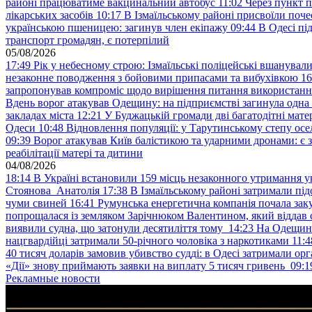
районі працюватиме вакцинальний автобус
11:02
Через пункт 
лікарських засобів
10:17
В Ізмаїльському районі присвоїли поч
українською пшеницею: загинув член екіпажу
09:44
В Одесі пі
транспорт громадян, є потерпілий
05/08/2026
17:49
Рік у небесному строю: Ізмаїльські поліцейські вшанувал
незаконне поводження з бойовими припасами та вибухівкою
16
запропонував компроміс щодо вирішення питання використанн
Вдень ворог атакував Одещину: на підприємстві загинула одна
закладах міста
12:21
У Буджацькій громади дві багатодітні мат
Одеси
10:48
Відновлення популяції: у Тарутинському степу ос
09:39
Ворог атакував Київ балістикою та ударними дронами: є 
реабілітації матері та дитини
04/08/2026
18:14
В Україні встановили 159 місць незаконного утримання ук
Стоянова Анатолія
17:38
В Ізмаїльському районі затримали під
чуми свиней
16:41
Румунська енергетична компанія почала зак
попрощалася із земляком Зарічнюком Валентином, який віддав 
виявили судна, що затонули десятиліття тому
14:23
На Одещині
нацгвардійці затримали 50-річного чоловіка з наркотиками
11:4
40 тисяч доларів замовив убивство судді: в Одесі затримали орг
«Дії» знову приймають заявки на виплату 5 тисяч гривень
09:1
Рекламные новости