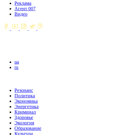
Реклама
Агент 007
Видео
ua
ru
Резонанс
Политика
Экономика
Энергетика
Криминал
Здоровье
Экология
Образование
Культура