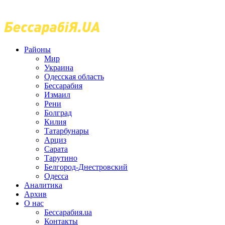
Районы
Мир
Украина
Одесская область
Бессарабия
Измаил
Рени
Болград
Килия
Татарбунары
Арциз
Сарата
Тарутино
Белгород-Днестровский
Одесса
Аналитика
Архив
О нас
Бессарабия.ua
Контакты