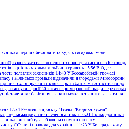
учасникам перших безоплатних курсів гагаузької мови
но обірвалося життя звільненого з полону захисника з Білгород-
ропів вартістю у кілька мільйонів гривень
15:56
В Одесі
 честь полеглих захисників
14:48
У Бессарабській громаді
апасу з Кілійської громади відзначили нагородами Міноборони
2-річного хлопця, який після сварки з батьками хотів втекти до
уд стягнути з росії 50 тисяч євро моральної шкоди через страх
т пістолета та зберігання гранати може потрапити за ґрати на
жень
17:24
Реалізація проєкту “Ізмаїл. Фабрика-кухня”
аждалу пасажирку з понівеченої автівки
16:21
Прикордонники
івчинка вистрибнула з балкона сьомого поверху
хист у ЄС: нові правила для українців
11:23
У Болградському