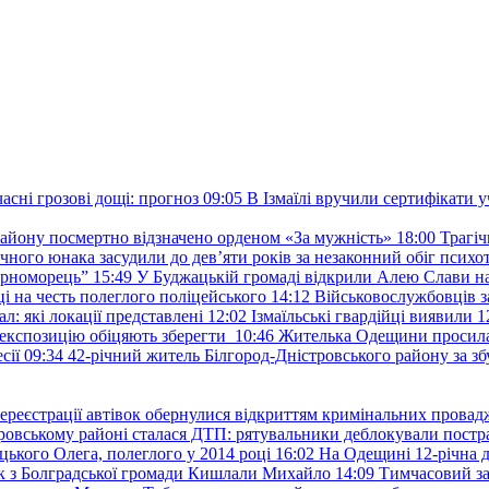
сні грозові дощі: прогноз
09:05
В Ізмаїлі вручили сертифікати 
району посмертно відзначено орденом «За мужність»
18:00
Трагіч
чного юнака засудили до дев’яти років за незаконний обіг психот
орноморець”
15:49
У Буджацькій громаді відкрили Алею Слави на
 на честь полеглого поліцейського
14:12
Військовослужбовців з
: які локації представлені
12:02
Ізмаїльські гвардійці виявили 1
е експозицію обіцяють зберегти
10:46
Жителька Одещини просила с
сії
09:34
42-річний житель Білгород-Дністровського району за збу
ереєстрації автівок обернулися відкриттям кримінальних провад
ровському районі сталася ДТП: рятувальники деблокували постр
ького Олега, полеглого у 2014 році
16:02
На Одещині 12-річна д
к з Болградської громади Кишлали Михайло
14:09
Тимчасовий за