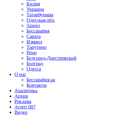
Килия
Украина
Татарбунары
Одесская обл.
Арциз
Бессарабия
Сарата
Измаил
Тарутино
Рени
Белгород-Днестровский
Болград
Одесса
О нас
Бессарабия.ua
Контакты
Аналитика
Архив
Реклама
Агент 007
Видео