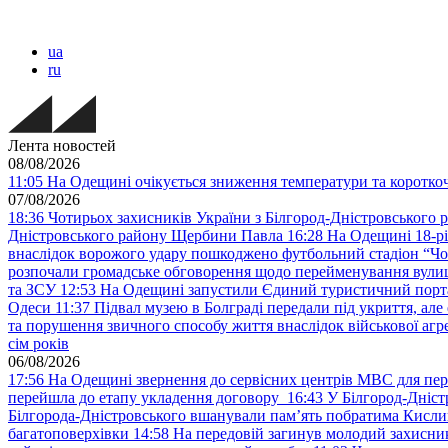
ua
ru
Лента новостей
08/08/2026
11:05
На Одещині очікується зниження температури та короткоча
07/08/2026
18:36
Чотирьох захисників України з Білгород-Дністровського 
Дністровського району Щербини Павла
16:28
На Одещині 18-рі
внаслідок ворожого удару пошкоджено футбольний стадіон “Ч
розпочали громадське обговорення щодо перейменування вулиці
та ЗСУ
12:53
На Одещині запустили Єдиний туристичний портал
Одеси
11:37
Підвал музею в Болграді передали під укриття, ал
та порушення звичного способу життя внаслідок військової агре
сім років
06/08/2026
17:56
На Одещині звернення до сервісних центрів МВС для пер
перейшла до етапу укладення договору
16:43
У Білгород-Дніст
Білгорода-Дністровського вшанували пам’ять побратима Кислиц
багатоповерхівки
14:58
На передовій загинув молодий захисни