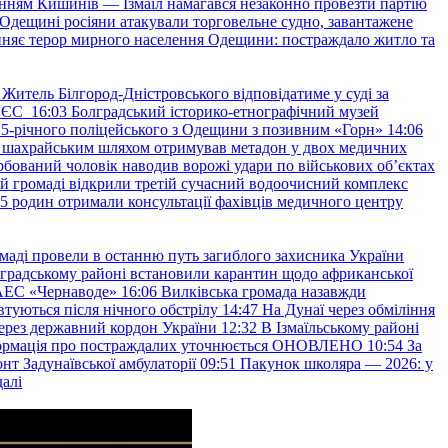
нням Кишинів — Ізмаїл намагався незаконно провезти партію
Одещині росіяни атакували торговельне судно, завантажене
няє терор мирного населення Одещини: постраждало житло та
Житель Білгород-Дністровського відповідатиме у суді за
в ЄС
16:03
Болградський історико-етнографічний музей
и 25-річного поліцейського з Одещини з позивним «Горн»
14:06
а шахрайським шляхом отримував метадон у двох медичних
рбований чоловік наводив ворожі удари по військових обʼєктах
ій громаді відкрили третій сучасний водоочисний комплекс
45 родин отримали консультації фахівців медичного центру
маді провели в останню путь загиблого захисника України
градському районі встановили карантин щодо африканської
 АЕС «Чернаводе»
16:06
Вилківська громада назавжди
втуються після нічного обстрілу
14:47
На Дунаї через обміління
ерез державний кордон України
12:32
В Ізмаїльському районі
інформація про постраждалих уточнюється ОНОВЛЕНО
10:54
За
т Задунаївської амбулаторії
09:51
Пакунок школяра — 2026: у
далі