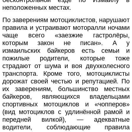
неположенных местах.
По заверениям мотоциклистов, нарушают
правила и устраивают моторалли ночами
чаще всего «заезжие гастролёры,
которым закон не писан». А у
измаильских байкеров есть семьи и
пожилые родители, которые тоже
страдают от шума и воя двухколесного
транспорта. Кроме того, мотоциклисты
дорожат своей честью и репутацией. По
их заверениям, большинство местных
байкеров, являющихся владельцами
спортивных мотоциклов и «чопперов»
(вид мотоциклов с удлинённой рамой и
передней вилкой), — адекватные
водители, соблюдающие правила