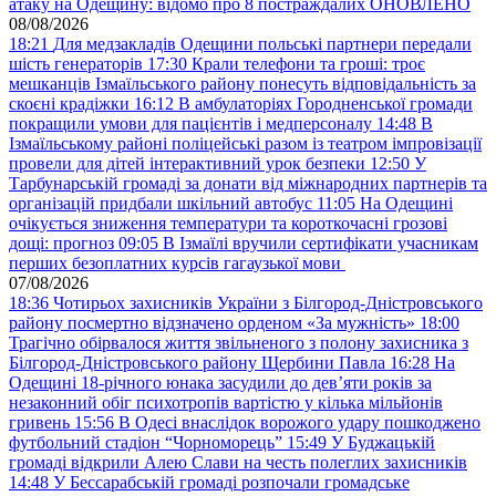
атаку на Одещину: відомо про 8 постраждалих ОНОВЛЕНО
08/08/2026
18:21
Для медзакладів Одещини польські партнери передали
шість генераторів
17:30
Крали телефони та гроші: троє
мешканців Ізмаїльського району понесуть відповідальність за
скоєні крадіжки
16:12
В амбулаторіях Городненської громади
покращили умови для пацієнтів і медперсоналу
14:48
В
Ізмаїльському районі поліцейські разом із театром імпровізації
провели для дітей інтерактивний урок безпеки
12:50
У
Тарбунарській громаді за донати від міжнародних партнерів та
організацій придбали шкільний автобус
11:05
На Одещині
очікується зниження температури та короткочасні грозові
дощі: прогноз
09:05
В Ізмаїлі вручили сертифікати учасникам
перших безоплатних курсів гагаузької мови
07/08/2026
18:36
Чотирьох захисників України з Білгород-Дністровського
району посмертно відзначено орденом «За мужність»
18:00
Трагічно обірвалося життя звільненого з полону захисника з
Білгород-Дністровського району Щербини Павла
16:28
На
Одещині 18-річного юнака засудили до дев’яти років за
незаконний обіг психотропів вартістю у кілька мільйонів
гривень
15:56
В Одесі внаслідок ворожого удару пошкоджено
футбольний стадіон “Чорноморець”
15:49
У Буджацькій
громаді відкрили Алею Слави на честь полеглих захисників
14:48
У Бессарабській громаді розпочали громадське