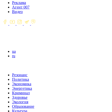
Реклама
Агент 007
Видео
ua
ru
Резонанс
Политика
Экономика
Энергетика
Криминал
Здоровье
Экология
Образование
Культура