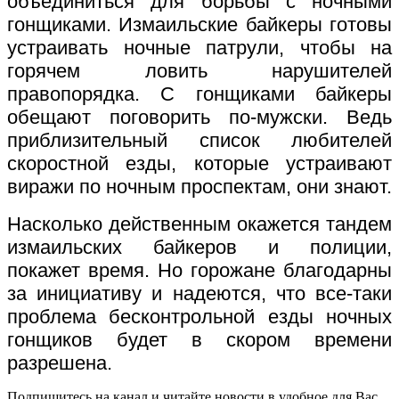
объединиться для борьбы с ночными
гонщиками. Измаильские байкеры готовы
устраивать ночные патрули, чтобы на
горячем ловить нарушителей
правопорядка. С гонщиками байкеры
обещают поговорить по-мужски. Ведь
приблизительный список любителей
скоростной езды, которые устраивают
виражи по ночным проспектам, они знают.
Насколько действенным окажется тандем
измаильских байкеров и полиции,
покажет время. Но горожане благодарны
за инициативу и надеются, что все-таки
проблема бесконтрольной езды ночных
гонщиков будет в скором времени
разрешена.
Подпишитесь на канал и читайте новости в удобное для Вас