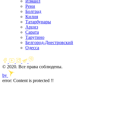
Измаил
Рени
Болград
Килия
Татарбунары
Арциз
Сарата
Тарутино
Белгород-Днестровский
Одесса
© 2020. Все права соблюдены.
by
error:
Content is protected !!