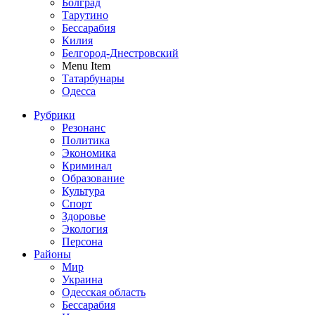
Болград
Тарутино
Бессарабия
Килия
Белгород-Днестровский
Menu Item
Татарбунары
Одесса
Рубрики
Резонанс
Политика
Экономика
Криминал
Образование
Культура
Спорт
Здоровье
Экология
Персона
Районы
Мир
Украина
Одесская область
Бессарабия