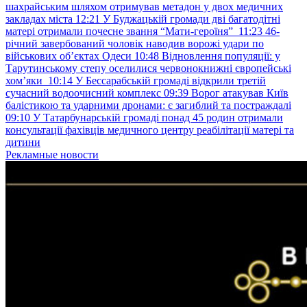
шахрайським шляхом отримував метадон у двох медичних
закладах міста
12:21
У Буджацькій громади дві багатодітні
матері отримали почесне звання “Мати-героїня”
11:23
46-
річний завербований чоловік наводив ворожі удари по
військових обʼєктах Одеси
10:48
Відновлення популяції: у
Тарутинському степу оселилися червонокнижні європейські
хом’яки
10:14
У Бессарабській громаді відкрили третій
сучасний водоочисний комплекс
09:39
Ворог атакував Київ
балістикою та ударними дронами: є загиблий та постраждалі
09:10
У Татарбунарській громаді понад 45 родин отримали
консультації фахівців медичного центру реабілітації матері та
дитини
Рекламные новости