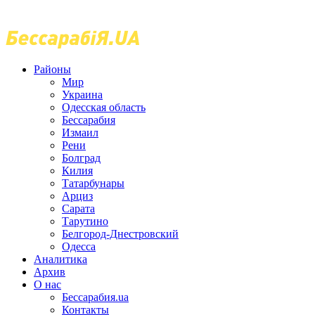
Районы
Мир
Украина
Одесская область
Бессарабия
Измаил
Рени
Болград
Килия
Татарбунары
Арциз
Сарата
Тарутино
Белгород-Днестровский
Одесса
Аналитика
Архив
О нас
Бессарабия.ua
Контакты