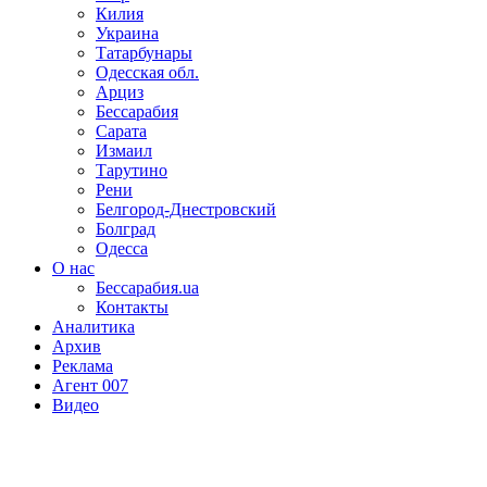
Килия
Украина
Татарбунары
Одесская обл.
Арциз
Бессарабия
Сарата
Измаил
Тарутино
Рени
Белгород-Днестровский
Болград
Одесса
О нас
Бессарабия.ua
Контакты
Аналитика
Архив
Реклама
Агент 007
Видео