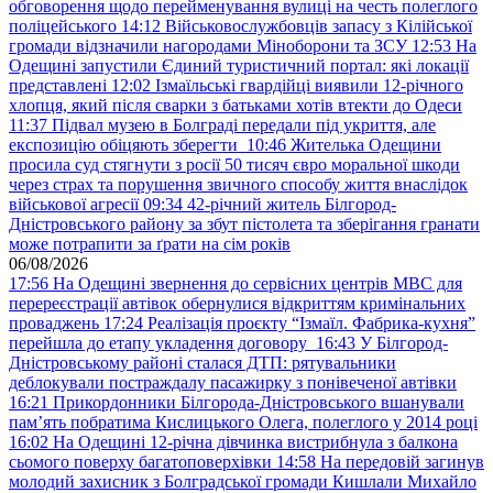
обговорення щодо перейменування вулиці на честь полеглого
поліцейського
14:12
Військовослужбовців запасу з Кілійської
громади відзначили нагородами Міноборони та ЗСУ
12:53
На
Одещині запустили Єдиний туристичний портал: які локації
представлені
12:02
Ізмаїльські гвардійці виявили 12-річного
хлопця, який після сварки з батьками хотів втекти до Одеси
11:37
Підвал музею в Болграді передали під укриття, але
експозицію обіцяють зберегти
10:46
Жителька Одещини
просила суд стягнути з росії 50 тисяч євро моральної шкоди
через страх та порушення звичного способу життя внаслідок
військової агресії
09:34
42-річний житель Білгород-
Дністровського району за збут пістолета та зберігання гранати
може потрапити за ґрати на сім років
06/08/2026
17:56
На Одещині звернення до сервісних центрів МВС для
перереєстрації автівок обернулися відкриттям кримінальних
проваджень
17:24
Реалізація проєкту “Ізмаїл. Фабрика-кухня”
перейшла до етапу укладення договору
16:43
У Білгород-
Дністровському районі сталася ДТП: рятувальники
деблокували постраждалу пасажирку з понівеченої автівки
16:21
Прикордонники Білгорода-Дністровського вшанували
пам’ять побратима Кислицького Олега, полеглого у 2014 році
16:02
На Одещині 12-річна дівчинка вистрибнула з балкона
сьомого поверху багатоповерхівки
14:58
На передовій загинув
молодий захисник з Болградської громади Кишлали Михайло