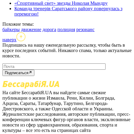
«Спортивный свет» звезды Николая Мындру
Команда тренерів Саратського району повернулась з
перемогою!
Похожие темы:
байкеры
движение
дорога
полиция
резонанс
наверх
Подпишись на нашу еженедельную рассылку, чтобы быть в
курсе последних событий. Никакого спама, только актуальные
новости.
Подписаться
На сайте БессарабіЯ.UA вы найдете самые свежие
публикации о жизни Измаила, Рени, Килии, Болграда,
Арциза, Сараты, Татарбунар, Тарутино, Белгорода-
Днестровского, а также Одесской области и Украины.
Журналистские расследования, авторские публикации, пресс-
конференции ключевых фигур органов власти, эксклюзивные
новости из сфер здравохранения, образования, спорта и
культуры – все это есть на страницах сайта