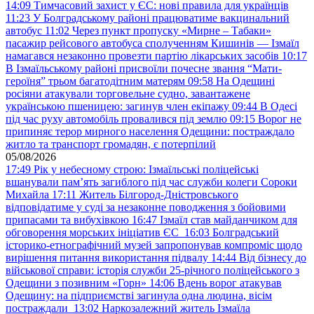
14:09
Тимчасовий захист у ЄС: нові правила для українців
11:23
У Болградському районі працюватиме вакцинальний
автобус
11:02
Через пункт пропуску «Мирне – Табаки»
пасажир рейсового автобуса сполученням Кишинів — Ізмаїл
намагався незаконно провезти партію лікарських засобів
10:17
В Ізмаїльському районі присвоїли почесне звання “Мати-
героїня” трьом багатодітним матерям
09:58
На Одещині
росіяни атакували торговельне судно, завантажене
українською пшеницею: загинув член екіпажу
09:44
В Одесі
під час руху автомобіль провалився під землю
09:15
Ворог не
припиняє терор мирного населення Одещини: постраждало
житло та транспорт громадян, є потерпілий
05/08/2026
17:49
Рік у небесному строю: Ізмаїльські поліцейські
вшанували пам’ять загиблого під час служби колеги Сороки
Михайла
17:11
Житель Білгород-Дністровського
відповідатиме у суді за незаконне поводження з бойовими
припасами та вибухівкою
16:47
Ізмаїл став майданчиком для
обговорення морських ініціатив ЄС
16:03
Болградський
історико-етнографічний музей запропонував компроміс щодо
вирішення питання використання підвалу
14:44
Від бізнесу до
військової справи: історія служби 25-річного поліцейського з
Одещини з позивним «Горн»
14:06
Вдень ворог атакував
Одещину: на підприємстві загинула одна людина, вісім
постраждали
13:02
Наркозалежний житель Ізмаїла