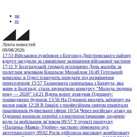
ua
ru
Лента новостей
09/08/2026
17:53
Військовослужбовця з Білгород-Дністровського району
вдруге засудили за самовільне залишення військової частини
17:11
У Болградській громаді оголошено День жалоби за
полеглим земляком Кишлали Михайлом
16:49
Готельний
комплекс в Одесі планують передати під розміщення
переселенців
15:57
Талановита скрипалька з Бахмута, яка
живе в Болграді, стала лауреаткою конкурсу “Молода людина
року — 2026”
14:21
Вдень ворог атакував Одещину:
пошкоджено будинок
13:56
На Одещині вводять заборону на
вилов раків
12:28
В Ізмаїлі з професійним святом привітали
працівників будівельної сфери
10:54
Через російську атаку на
Одещині виникли перебої з електропостачанням, подачею
води та мобільним звʼязком
09:57
У пункті пропуску
«Паланка–Маяки–Удобне» частково обмежено рух
автотранспорту
09:02
Росія здійснила масовану комбіновану