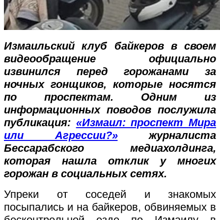
Измаильский клуб байкеров в своем
видеообращение официально
извинился перед горожанами за
ночных гонщиков, которые носятся
по проспектам. Одним из
информационных поводов послужила
публикация:
«Измаил: проспект Мира
или Агрессии?»
журналиста
Бессарабского медиахолдинга,
которая нашла отклик у многих
горожан в социальных сетях.
Упреки от соседей и знакомых
посыпались и на байкеров, обвиняемых в
бесконтрольной езде по Измаилу в