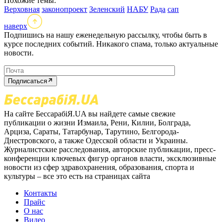
Похожие темы:
Верховная
законопроект
Зеленский
НАБУ
Рада
сап
наверх
Подпишись на нашу еженедельную рассылку, чтобы быть в
курсе последних событий. Никакого спама, только актуальные
новости.
Подписаться
На сайте БессарабіЯ.UA вы найдете самые свежие
публикации о жизни Измаила, Рени, Килии, Болграда,
Арциза, Сараты, Татарбунар, Тарутино, Белгорода-
Днестровского, а также Одесской области и Украины.
Журналистские расследования, авторские публикации, пресс-
конференции ключевых фигур органов власти, эксклюзивные
новости из сфер здравохранения, образования, спорта и
культуры – все это есть на страницах сайта
Контакты
Прайс
О нас
Видео