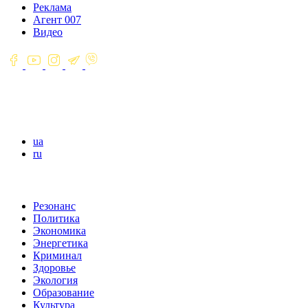
Реклама
Агент 007
Видео
ua
ru
Резонанс
Политика
Экономика
Энергетика
Криминал
Здоровье
Экология
Образование
Культура