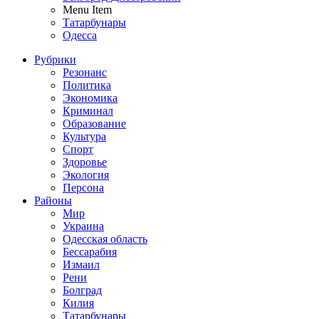
Menu Item
Татарбунары
Одесса
Рубрики
Резонанс
Политика
Экономика
Криминал
Образование
Культура
Спорт
Здоровье
Экология
Персона
Районы
Мир
Украина
Одесская область
Бессарабия
Измаил
Рени
Болград
Килия
Татарбунары