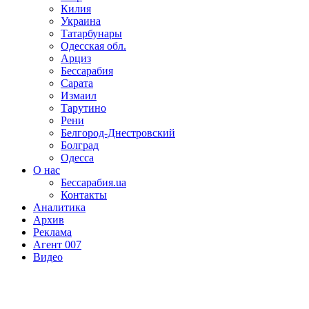
Килия
Украина
Татарбунары
Одесская обл.
Арциз
Бессарабия
Сарата
Измаил
Тарутино
Рени
Белгород-Днестровский
Болград
Одесса
О нас
Бессарабия.ua
Контакты
Аналитика
Архив
Реклама
Агент 007
Видео