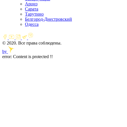
Арциз
Сарата
Тарутино
Белгород-Днестровский
Одесса
© 2020. Все права соблюдены.
by
error:
Content is protected !!