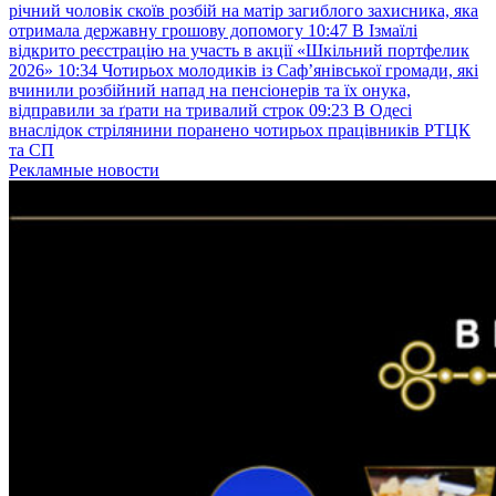
річний чоловік скоїв розбій на матір загиблого захисника, яка
отримала державну грошову допомогу
10:47
В Ізмаїлі
відкрито реєстрацію на участь в акції «Шкільний портфелик
2026»
10:34
Чотирьох молодиків із Саф’янівської громади, які
вчинили розбійний напад на пенсіонерів та їх онука,
відправили за ґрати на тривалий строк
09:23
В Одесі
внаслідок стрілянини поранено чотирьох працівників РТЦК
та СП
Рекламные новости