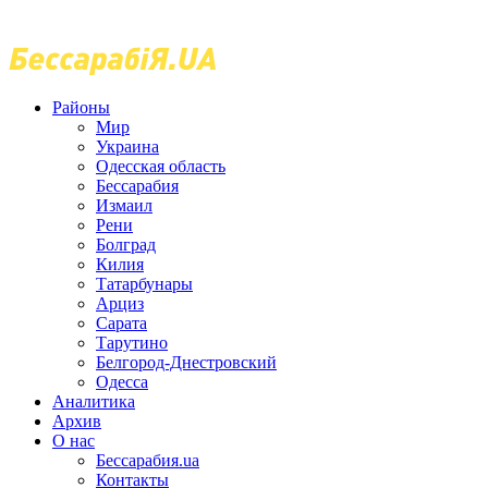
Районы
Мир
Украина
Одесская область
Бессарабия
Измаил
Рени
Болград
Килия
Татарбунары
Арциз
Сарата
Тарутино
Белгород-Днестровский
Одесса
Аналитика
Архив
О нас
Бессарабия.ua
Контакты