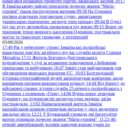
намагався незаконно провезти партію лікарських засобів
10:17
В Ізмаїльському районі присвоїли почесне звання “Мати-
героїня” трьом багатодітним матерям
09:58
На Одещині
росіяни атакували торговельне судно, завантажене
українською пшеницею: загинув член екіпажу
09:44
В Одесі
під час руху автомобіль провалився під землю
09:15
Ворог не
припиняє терор мирного населення Одещини: постраждало
житло та транспорт громадян, є потерпілий
05/08/2026
17:49
Рік у небесному строю: Ізмаїльські поліцейські
вшанували пам’ять загиблого під час служби колеги Сороки
Михайла
17:11
Житель Білгород-Дністровського
відповідатиме у суді за незаконне поводження з бойовими
припасами та вибухівкою
16:47
Ізмаїл став майданчиком для
обговорення морських ініціатив ЄС
16:03
Болградський
історико-етнографічний музей запропонував компроміс щодо
вирішення питання використання підвалу
14:44
Від бізнесу до
військової справи: історія служби 25-річного поліцейського з
Одещини з позивним «Горн»
14:06
Вдень ворог атакував
Одещину: на підприємстві загинула одна людина, вісім
постраждали
13:02
Наркозалежний житель Ізмаїла
шахрайським шляхом отримував метадон у двох медичних
закладах міста
12:21
У Буджацькій громади дві багатодітні
матері отримали почесне звання “Мати-героїня”
11:23
46-
річний завербований чоловік наводив ворожі удари по