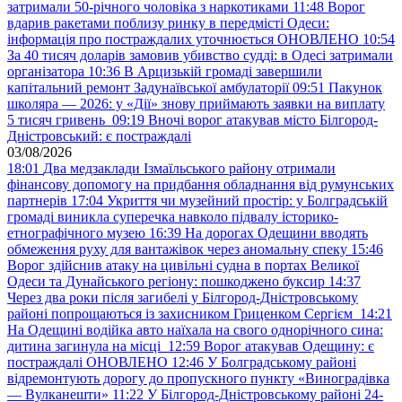
затримали 50-річного чоловіка з наркотиками
11:48
Ворог
вдарив ракетами поблизу ринку в передмісті Одеси:
інформація про постраждалих уточнюється ОНОВЛЕНО
10:54
За 40 тисяч доларів замовив убивство судді: в Одесі затримали
організатора
10:36
В Арцизькій громаді завершили
капітальний ремонт Задунаївської амбулаторії
09:51
Пакунок
школяра — 2026: у «Дії» знову приймають заявки на виплату
5 тисяч гривень
09:19
Вночі ворог атакував місто Білгород-
Дністровський: є постраждалі
03/08/2026
18:01
Два медзаклади Ізмаїльського району отримали
фінансову допомогу на придбання обладнання від румунських
партнерів
17:04
Укриття чи музейний простір: у Болградській
громаді виникла суперечка навколо підвалу історико-
етнографічного музею
16:39
На дорогах Одещини вводять
обмеження руху для вантажівок через аномальну спеку
15:46
Ворог здійснив атаку на цивільні судна в портах Великої
Одеси та Дунайського регіону: пошкоджено буксир
14:37
Через два роки після загибелі у Білгород-Дністровському
районі попрощаються із захисником Гриценком Сергієм
14:21
На Одещині водійка авто наїхала на свого однорічного сина:
дитина загинула на місці
12:59
Ворог атакував Одещину: є
постраждалі ОНОВЛЕНО
12:46
У Болградському районі
відремонтують дорогу до пропускного пункту «Виноградівка
— Вулканешти»
11:22
У Білгород-Дністровському районі 24-