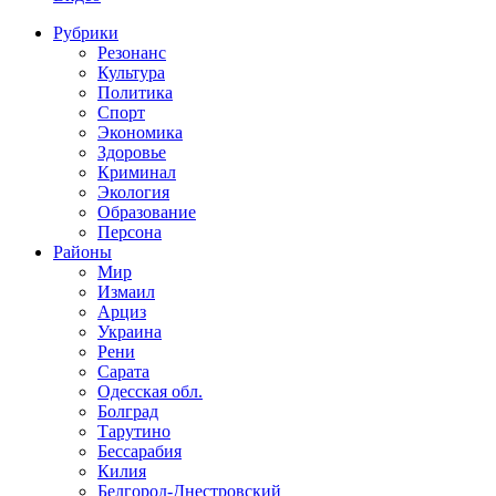
Рубрики
Резонанс
Культура
Политика
Спорт
Экономика
Здоровье
Криминал
Экология
Образование
Персона
Районы
Мир
Измаил
Арциз
Украина
Рени
Сарата
Одесская обл.
Болград
Тарутино
Бессарабия
Килия
Белгород-Днестровский