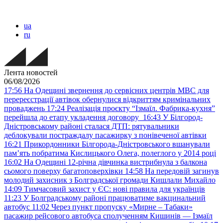
ua
ru
Лента новостей
06/08/2026
17:56
На Одещині звернення до сервісних центрів МВС для
перереєстрації автівок обернулися відкриттям кримінальних
проваджень
17:24
Реалізація проєкту “Ізмаїл. Фабрика-кухня”
перейшла до етапу укладення договору
16:43
У Білгород-
Дністровському районі сталася ДТП: рятувальники
деблокували постраждалу пасажирку з понівеченої автівки
16:21
Прикордонники Білгорода-Дністровського вшанували
пам’ять побратима Кислицького Олега, полеглого у 2014 році
16:02
На Одещині 12-річна дівчинка вистрибнула з балкона
сьомого поверху багатоповерхівки
14:58
На передовій загинув
молодий захисник з Болградської громади Кишлали Михайло
14:09
Тимчасовий захист у ЄС: нові правила для українців
11:23
У Болградському районі працюватиме вакцинальний
автобус
11:02
Через пункт пропуску «Мирне – Табаки»
пасажир рейсового автобуса сполученням Кишинів — Ізмаїл