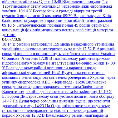
військових обʼєктах Одеси
10:48
Відновлення популяції: у
Тарутинському степу оселилися червонокнижні європейські
хом’яки
10:14
У Бессарабській громаді відкрили третій
сучасний водоочисний комплекс
09:39
Ворог атакував Київ
балістикою та ударними дронами: є загиблий та постраждалі
09:10
У Татарбунарській громаді понад 45 родин отримали
консультації фахівців медичного центру реабілітації матері та
дитини
04/08/2026
18:14
В Україні встановили 159 місць незаконного утримання
українців на окупованих територіях та в рф
17:52
В Арцизькій
громаді провели в останню путь загиблого захисника України
Стоянова Анатолія
17:38
В Ізмаїльському районі затримали
підозрюваного у замаху на зґвалтування 84-річної жінки
17:03
У Болградському районі встановили карантин щодо
африканської чуми свиней
16:41
Румунська енергетична
компанія почала закуповувати електроенергію з України через
зупинку енергоблока АЕС «Чернаводе»
16:06
Вилківська
громада назавжди попрощалася із земляком Зарічнюком
Валентином, який віддав своє життя за Батьківщину
15:19
У
Білгороді-Дністровському оговтуються після нічного обстрілу
14:47
На Дунаї через обміління виявили судна, що затонули
десятиліття тому
14:23
На Одещині викрито чергову схему
незаконного переправлення ухилянтів через державний
кордон України
12:32
В Ізмаїльському районі нацгвардійці