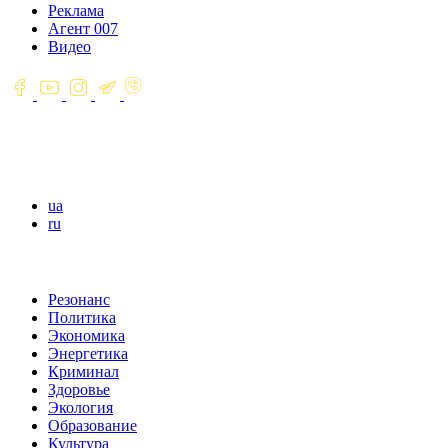
Реклама
Агент 007
Видео
ua
ru
Резонанс
Политика
Экономика
Энергетика
Криминал
Здоровье
Экология
Образование
Культура