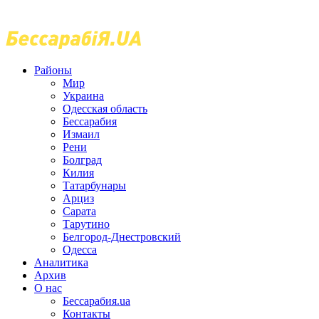
Районы
Мир
Украина
Одесская область
Бессарабия
Измаил
Рени
Болград
Килия
Татарбунары
Арциз
Сарата
Тарутино
Белгород-Днестровский
Одесса
Аналитика
Архив
О нас
Бессарабия.ua
Контакты