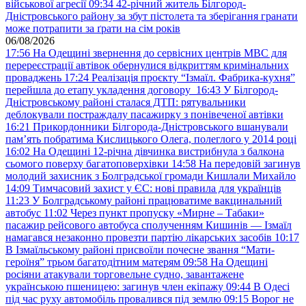
військової агресії
09:34
42-річний житель Білгород-
Дністровського району за збут пістолета та зберігання гранати
може потрапити за ґрати на сім років
06/08/2026
17:56
На Одещині звернення до сервісних центрів МВС для
перереєстрації автівок обернулися відкриттям кримінальних
проваджень
17:24
Реалізація проєкту “Ізмаїл. Фабрика-кухня”
перейшла до етапу укладення договору
16:43
У Білгород-
Дністровському районі сталася ДТП: рятувальники
деблокували постраждалу пасажирку з понівеченої автівки
16:21
Прикордонники Білгорода-Дністровського вшанували
пам’ять побратима Кислицького Олега, полеглого у 2014 році
16:02
На Одещині 12-річна дівчинка вистрибнула з балкона
сьомого поверху багатоповерхівки
14:58
На передовій загинув
молодий захисник з Болградської громади Кишлали Михайло
14:09
Тимчасовий захист у ЄС: нові правила для українців
11:23
У Болградському районі працюватиме вакцинальний
автобус
11:02
Через пункт пропуску «Мирне – Табаки»
пасажир рейсового автобуса сполученням Кишинів — Ізмаїл
намагався незаконно провезти партію лікарських засобів
10:17
В Ізмаїльському районі присвоїли почесне звання “Мати-
героїня” трьом багатодітним матерям
09:58
На Одещині
росіяни атакували торговельне судно, завантажене
українською пшеницею: загинув член екіпажу
09:44
В Одесі
під час руху автомобіль провалився під землю
09:15
Ворог не