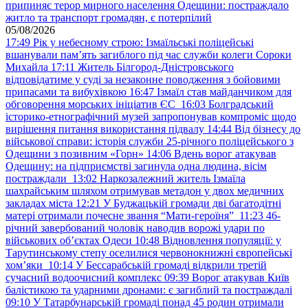
припиняє терор мирного населення Одещини: постраждало
житло та транспорт громадян, є потерпілий
05/08/2026
17:49
Рік у небесному строю: Ізмаїльські поліцейські
вшанували пам’ять загиблого під час служби колеги Сороки
Михайла
17:11
Житель Білгород-Дністровського
відповідатиме у суді за незаконне поводження з бойовими
припасами та вибухівкою
16:47
Ізмаїл став майданчиком для
обговорення морських ініціатив ЄС
16:03
Болградський
історико-етнографічний музей запропонував компроміс щодо
вирішення питання використання підвалу
14:44
Від бізнесу до
військової справи: історія служби 25-річного поліцейського з
Одещини з позивним «Горн»
14:06
Вдень ворог атакував
Одещину: на підприємстві загинула одна людина, вісім
постраждали
13:02
Наркозалежний житель Ізмаїла
шахрайським шляхом отримував метадон у двох медичних
закладах міста
12:21
У Буджацькій громади дві багатодітні
матері отримали почесне звання “Мати-героїня”
11:23
46-
річний завербований чоловік наводив ворожі удари по
військових обʼєктах Одеси
10:48
Відновлення популяції: у
Тарутинському степу оселилися червонокнижні європейські
хом’яки
10:14
У Бессарабській громаді відкрили третій
сучасний водоочисний комплекс
09:39
Ворог атакував Київ
балістикою та ударними дронами: є загиблий та постраждалі
09:10
У Татарбунарській громаді понад 45 родин отримали