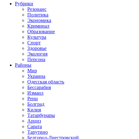
Рубрики
Резонанс
Политика
Экономика
Криминал
Образование
Культура
Спорт
Здоровье
Экология
Персона
Районы
Мир
Украина
Одесская область
Бессарабия
Измаил
Рени
Болград
Килия
Татарбунары
Арциз
Сарата
Тарутино
Белгород-Днестровский