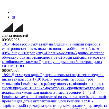
ua
ru
Лента новостей
09/08/2026
10:54
Через російську атаку на Одещині виникли перебої з
електропостачанням, подачею води та мобільним звʼязком
09:57
У пункті пропуску «Паланка–Маяки–Удобне» частково
обмежено рух автотранспорту
09:02
Росія здійснила масовану
комбіновану атаку на Одещину: відомо про 8 постраждалих
ОНОВЛЕНО
08/08/2026
18:21
Для медзакладів Одещини польські партнери передали
шість генераторів
17:30
Крали телефони та гроші: троє
мешканців Ізмаїльського району понесуть відповідальність за
скоєні крадіжки
16:12
В амбулаторіях Городненської громади
покращили умови для пацієнтів і медперсоналу
14:48
В
Ізмаїльському районі поліцейські разом із театром імпровізації
провели для дітей інтерактивний урок безпеки
12:50
У
Тарбунарській громаді за донати від міжнародних партнерів та