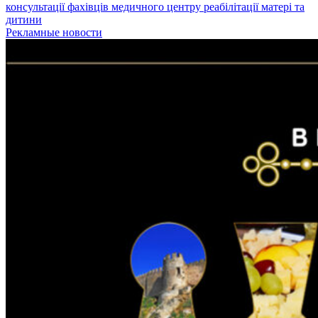
консультації фахівців медичного центру реабілітації матері та
дитини
Рекламные новости