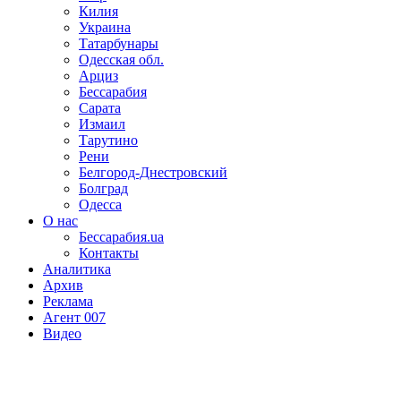
Килия
Украина
Татарбунары
Одесская обл.
Арциз
Бессарабия
Сарата
Измаил
Тарутино
Рени
Белгород-Днестровский
Болград
Одесса
О нас
Бессарабия.ua
Контакты
Аналитика
Архив
Реклама
Агент 007
Видео