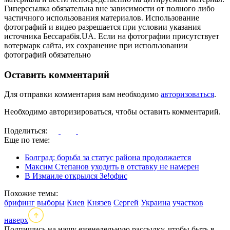
Гиперссылка обязательна вне зависимости от полного либо
частичного использования материалов. Использование
фотографий и видео разрешается при условии указания
источника Бессарабія.UA. Если на фотографии присутствует
вотермарк сайта, их сохранение при использовании
фотографий обязательно
Оставить комментарий
Для отправки комментария вам необходимо
авторизоваться
.
Необходимо авторизироваться, чтобы оставить комментарий.
Поделиться:
Еще по теме:
Болград: борьба за статус района продолжается
Максим Степанов уходить в отставку не намерен
В Измаиле открылся Зе!офис
Похожие темы:
брифинг
выборы
Киев
Князев
Сергей
Украина
участков
наверх
Подпишись на нашу еженедельную рассылку, чтобы быть в