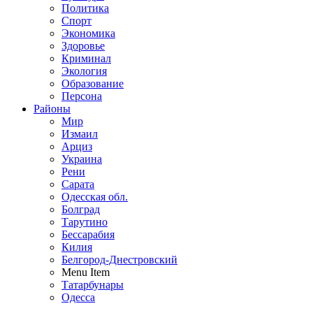
Политика
Спорт
Экономика
Здоровье
Криминал
Экология
Образование
Персона
Районы
Мир
Измаил
Арциз
Украина
Рени
Сарата
Одесская обл.
Болград
Тарутино
Бессарабия
Килия
Белгород-Днестровский
Menu Item
Татарбунары
Одесса