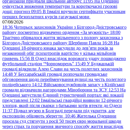
організацій придбали шкільний автобус
11:05
На Одещині
очікується зниження температури та короткочасні грозові
дощі: прогноз
09:05
В Ізмаїлі вручили сертифікати учасникам
перших безоплатних курсів гагаузької мови
07/08/2026
18:36
Чотирьох захисників України з Білгород-Дністровського
району посмертно відзначено орденом «За мужність»
18:00
Трагічно обірвалося життя звільненого з полону захисника з
Білгород-Дністровського району Щербини Павла
16:28
На
Одещині 18-річного юнака засудили до дев’яти років за
незаконний обіг психотропів вартістю у кілька мільйонів
гривень
15:56
В Одесі внаслідок ворожого удару пошкоджено
футбольний стадіон “Чорноморець”
15:49
У Буджацькій
громаді відкрили Алею Слави на честь полеглих захисників
14:48
У Бессарабській громаді розпочали громадське
обговорення щодо перейменування вулиці на честь полеглого
поліцейського
14:12
Військовослужбовців запасу з Кілійської
громади відзначили нагородами Міноборони та ЗСУ
12:53
На
Одещині запустили Єдиний туристичний портал: які локації
представлені
12:02
Ізмаїльські гвардійці виявили 12-річного
хлопця, який після сварки з батьками хотів втекти до Одеси
11:37
Підвал музею в Болграді передали під укриття, але
експозицію обіцяють зберегти
10:46
Жителька Одещини
просила суд стягнути з росії 50 тисяч євро моральної шкоди
через страх та порушення звичного способу життя внаслідок