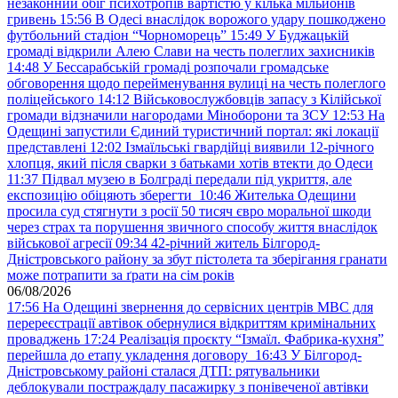
незаконний обіг психотропів вартістю у кілька мільйонів
гривень
15:56
В Одесі внаслідок ворожого удару пошкоджено
футбольний стадіон “Чорноморець”
15:49
У Буджацькій
громаді відкрили Алею Слави на честь полеглих захисників
14:48
У Бессарабській громаді розпочали громадське
обговорення щодо перейменування вулиці на честь полеглого
поліцейського
14:12
Військовослужбовців запасу з Кілійської
громади відзначили нагородами Міноборони та ЗСУ
12:53
На
Одещині запустили Єдиний туристичний портал: які локації
представлені
12:02
Ізмаїльські гвардійці виявили 12-річного
хлопця, який після сварки з батьками хотів втекти до Одеси
11:37
Підвал музею в Болграді передали під укриття, але
експозицію обіцяють зберегти
10:46
Жителька Одещини
просила суд стягнути з росії 50 тисяч євро моральної шкоди
через страх та порушення звичного способу життя внаслідок
військової агресії
09:34
42-річний житель Білгород-
Дністровського району за збут пістолета та зберігання гранати
може потрапити за ґрати на сім років
06/08/2026
17:56
На Одещині звернення до сервісних центрів МВС для
перереєстрації автівок обернулися відкриттям кримінальних
проваджень
17:24
Реалізація проєкту “Ізмаїл. Фабрика-кухня”
перейшла до етапу укладення договору
16:43
У Білгород-
Дністровському районі сталася ДТП: рятувальники
деблокували постраждалу пасажирку з понівеченої автівки