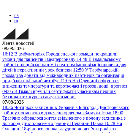
ua
ru
Лента новостей
08/08/2026
16:12
В амбулаторіях Городненської громади покращили
умови для пацієнтів і медперсоналу
14:48
В Ізмаїльському
районі поліцейські разом із театром імпровізації провели для
дітей інтерактивний урок безпеки
12:50
У Тарбунарській
громаді за донати від міжнародних партнерів та організацій
придбали шкільний автобус
11:05
На Одещині очікується
зниження температури та короткочасні грозові дощі: прогноз
09:05
В Ізмаїлі вручили сертифікати учасникам перших
безоплатних курсів гагаузької мови
07/08/2026
18:36
Чотирьох захисників України з Білгород-Дністровського
району посмертно відзначено орденом «За мужність»
18:00
Трагічно обірвалося життя звільненого з полону захисника з
Білгород-Дністровського району Щербини Павла
16:28
На
Одещині 18-річного юнака засудили до дев’яти років за