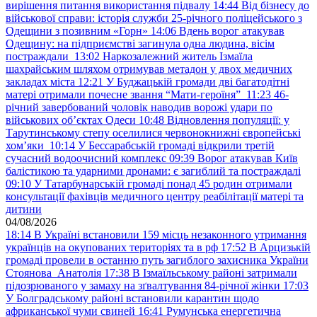
вирішення питання використання підвалу
14:44
Від бізнесу до
військової справи: історія служби 25-річного поліцейського з
Одещини з позивним «Горн»
14:06
Вдень ворог атакував
Одещину: на підприємстві загинула одна людина, вісім
постраждали
13:02
Наркозалежний житель Ізмаїла
шахрайським шляхом отримував метадон у двох медичних
закладах міста
12:21
У Буджацькій громади дві багатодітні
матері отримали почесне звання “Мати-героїня”
11:23
46-
річний завербований чоловік наводив ворожі удари по
військових обʼєктах Одеси
10:48
Відновлення популяції: у
Тарутинському степу оселилися червонокнижні європейські
хом’яки
10:14
У Бессарабській громаді відкрили третій
сучасний водоочисний комплекс
09:39
Ворог атакував Київ
балістикою та ударними дронами: є загиблий та постраждалі
09:10
У Татарбунарській громаді понад 45 родин отримали
консультації фахівців медичного центру реабілітації матері та
дитини
04/08/2026
18:14
В Україні встановили 159 місць незаконного утримання
українців на окупованих територіях та в рф
17:52
В Арцизькій
громаді провели в останню путь загиблого захисника України
Стоянова Анатолія
17:38
В Ізмаїльському районі затримали
підозрюваного у замаху на зґвалтування 84-річної жінки
17:03
У Болградському районі встановили карантин щодо
африканської чуми свиней
16:41
Румунська енергетична