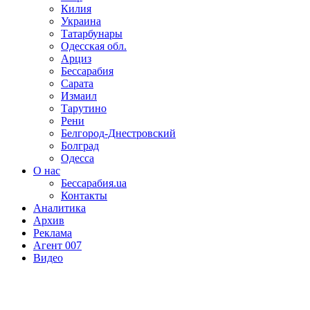
Килия
Украина
Татарбунары
Одесская обл.
Арциз
Бессарабия
Сарата
Измаил
Тарутино
Рени
Белгород-Днестровский
Болград
Одесса
О нас
Бессарабия.ua
Контакты
Аналитика
Архив
Реклама
Агент 007
Видео