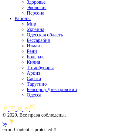
Здоровье
Экология
Персона
Районы
Мир
Украина
Одесская область
Бессарабия
Измаил
Рени
Болград
Килия
Татарбунары
Арциз
Сарата
Тарутино
Белгород-Днестровский
Одесса
© 2020. Все права соблюдены.
by
error:
Content is protected !!