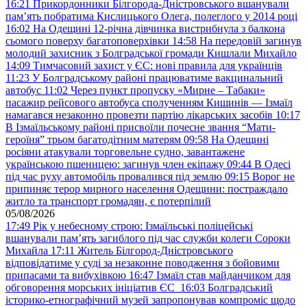
16:21
Прикордонники Білгорода-Дністровського вшанували
пам’ять побратима Кислицького Олега, полеглого у 2014 році
16:02
На Одещині 12-річна дівчинка вистрибнула з балкона
сьомого поверху багатоповерхівки
14:58
На передовій загинув
молодий захисник з Болградської громади Кишлали Михайло
14:09
Тимчасовий захист у ЄС: нові правила для українців
11:23
У Болградському районі працюватиме вакцинальний
автобус
11:02
Через пункт пропуску «Мирне – Табаки»
пасажир рейсового автобуса сполученням Кишинів — Ізмаїл
намагався незаконно провезти партію лікарських засобів
10:17
В Ізмаїльському районі присвоїли почесне звання “Мати-
героїня” трьом багатодітним матерям
09:58
На Одещині
росіяни атакували торговельне судно, завантажене
українською пшеницею: загинув член екіпажу
09:44
В Одесі
під час руху автомобіль провалився під землю
09:15
Ворог не
припиняє терор мирного населення Одещини: постраждало
житло та транспорт громадян, є потерпілий
05/08/2026
17:49
Рік у небесному строю: Ізмаїльські поліцейські
вшанували пам’ять загиблого під час служби колеги Сороки
Михайла
17:11
Житель Білгород-Дністровського
відповідатиме у суді за незаконне поводження з бойовими
припасами та вибухівкою
16:47
Ізмаїл став майданчиком для
обговорення морських ініціатив ЄС
16:03
Болградський
історико-етнографічний музей запропонував компроміс щодо