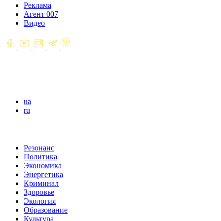
Реклама
Агент 007
Видео
ua
ru
Резонанс
Политика
Экономика
Энергетика
Криминал
Здоровье
Экология
Образование
Культура