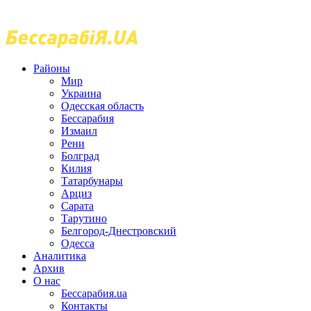
Районы
Мир
Украина
Одесская область
Бессарабия
Измаил
Рени
Болград
Килия
Татарбунары
Арциз
Сарата
Тарутино
Белгород-Днестровский
Одесса
Аналитика
Архив
О нас
Бессарабия.ua
Контакты