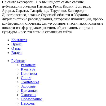
На сайте БессарабіЯ.UA вы найдете самые свежие
публикации о жизни Измаила, Рени, Килии, Болграда,
Арциза, Сараты, Татарбунар, Тарутино, Белгорода-
Днестровского, а также Одесской области и Украины.
Журналистские расследования, авторские публикации, пресс-
конференции ключевых фигур органов власти, эксклюзивные
новости из сфер здравохранения, образования, спорта и
культуры – все это есть на страницах сайта
Контакты
Прайс
О нас
Видео
Рубрики
Резонанс
Культура
Политика
Спорт
Экономика
Здоровье
Криминал
Экология
Образование
Персона