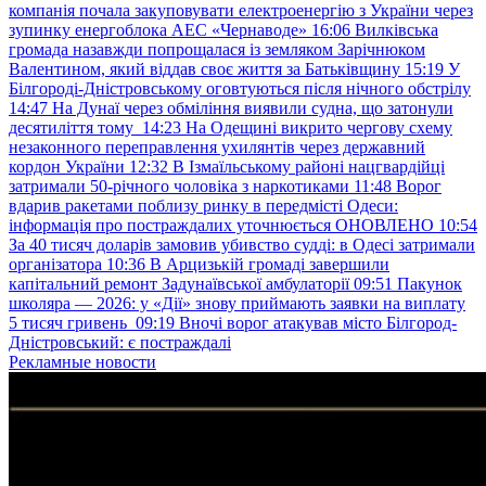
компанія почала закуповувати електроенергію з України через
зупинку енергоблока АЕС «Чернаводе»
16:06
Вилківська
громада назавжди попрощалася із земляком Зарічнюком
Валентином, який віддав своє життя за Батьківщину
15:19
У
Білгороді-Дністровському оговтуються після нічного обстрілу
14:47
На Дунаї через обміління виявили судна, що затонули
десятиліття тому
14:23
На Одещині викрито чергову схему
незаконного переправлення ухилянтів через державний
кордон України
12:32
В Ізмаїльському районі нацгвардійці
затримали 50-річного чоловіка з наркотиками
11:48
Ворог
вдарив ракетами поблизу ринку в передмісті Одеси:
інформація про постраждалих уточнюється ОНОВЛЕНО
10:54
За 40 тисяч доларів замовив убивство судді: в Одесі затримали
організатора
10:36
В Арцизькій громаді завершили
капітальний ремонт Задунаївської амбулаторії
09:51
Пакунок
школяра — 2026: у «Дії» знову приймають заявки на виплату
5 тисяч гривень
09:19
Вночі ворог атакував місто Білгород-
Дністровський: є постраждалі
Рекламные новости