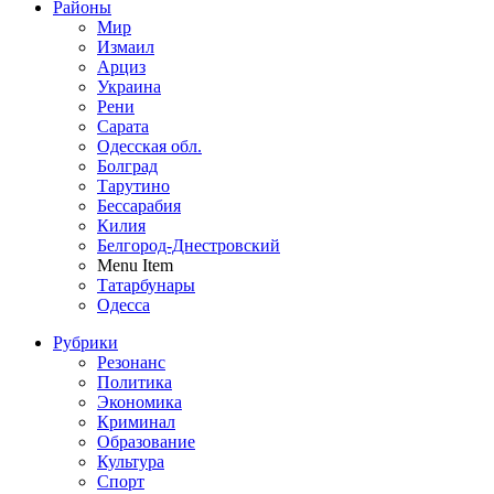
Районы
Мир
Измаил
Арциз
Украина
Рени
Сарата
Одесская обл.
Болград
Тарутино
Бессарабия
Килия
Белгород-Днестровский
Menu Item
Татарбунары
Одесса
Рубрики
Резонанс
Политика
Экономика
Криминал
Образование
Культура
Спорт