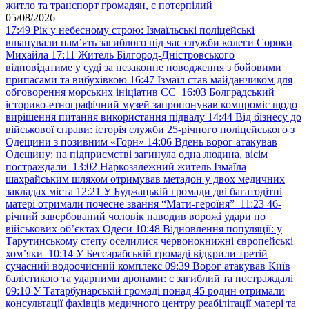
житло та транспорт громадян, є потерпілий
05/08/2026
17:49
Рік у небесному строю: Ізмаїльські поліцейські
вшанували пам’ять загиблого під час служби колеги Сороки
Михайла
17:11
Житель Білгород-Дністровського
відповідатиме у суді за незаконне поводження з бойовими
припасами та вибухівкою
16:47
Ізмаїл став майданчиком для
обговорення морських ініціатив ЄС
16:03
Болградський
історико-етнографічний музей запропонував компроміс щодо
вирішення питання використання підвалу
14:44
Від бізнесу до
військової справи: історія служби 25-річного поліцейського з
Одещини з позивним «Горн»
14:06
Вдень ворог атакував
Одещину: на підприємстві загинула одна людина, вісім
постраждали
13:02
Наркозалежний житель Ізмаїла
шахрайським шляхом отримував метадон у двох медичних
закладах міста
12:21
У Буджацькій громади дві багатодітні
матері отримали почесне звання “Мати-героїня”
11:23
46-
річний завербований чоловік наводив ворожі удари по
військових обʼєктах Одеси
10:48
Відновлення популяції: у
Тарутинському степу оселилися червонокнижні європейські
хом’яки
10:14
У Бессарабській громаді відкрили третій
сучасний водоочисний комплекс
09:39
Ворог атакував Київ
балістикою та ударними дронами: є загиблий та постраждалі
09:10
У Татарбунарській громаді понад 45 родин отримали
консультації фахівців медичного центру реабілітації матері та