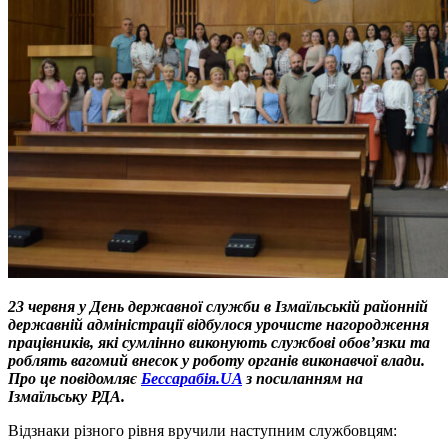
23 червня у День державної служби в Ізмаїльській районній
державній адміністрації відбулося урочисте нагородження
працівників, які сумлінно виконують службові обов’язки та
роблять вагомий внесок у роботу органів виконавчої влади.
Про це повідомляє
Бессарабія.UA
з посиланням на
Ізмаїльську РДА.
Відзнаки різного рівня вручили наступним службовцям: