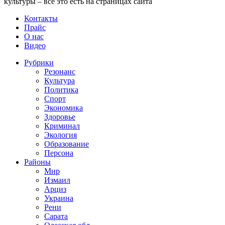
культуры – все это есть на страницах сайта
Контакты
Прайс
О нас
Видео
Рубрики
Резонанс
Культура
Политика
Спорт
Экономика
Здоровье
Криминал
Экология
Образование
Персона
Районы
Мир
Измаил
Арциз
Украина
Рени
Сарата