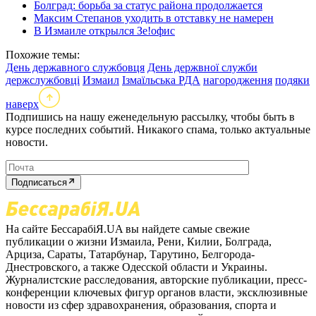
Болград: борьба за статус района продолжается
Максим Степанов уходить в отставку не намерен
В Измаиле открылся Зе!офис
Похожие темы:
День державного службовця
День держвної служби
держслужбовці
Измаил
Ізмаїльська РДА
нагородження
подяки
наверх
Подпишись на нашу еженедельную рассылку, чтобы быть в
курсе последних событий. Никакого спама, только актуальные
новости.
Подписаться
На сайте БессарабіЯ.UA вы найдете самые свежие
публикации о жизни Измаила, Рени, Килии, Болграда,
Арциза, Сараты, Татарбунар, Тарутино, Белгорода-
Днестровского, а также Одесской области и Украины.
Журналистские расследования, авторские публикации, пресс-
конференции ключевых фигур органов власти, эксклюзивные
новости из сфер здравохранения, образования, спорта и