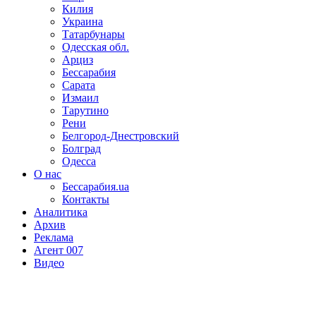
Килия
Украина
Татарбунары
Одесская обл.
Арциз
Бессарабия
Сарата
Измаил
Тарутино
Рени
Белгород-Днестровский
Болград
Одесса
О нас
Бессарабия.ua
Контакты
Аналитика
Архив
Реклама
Агент 007
Видео