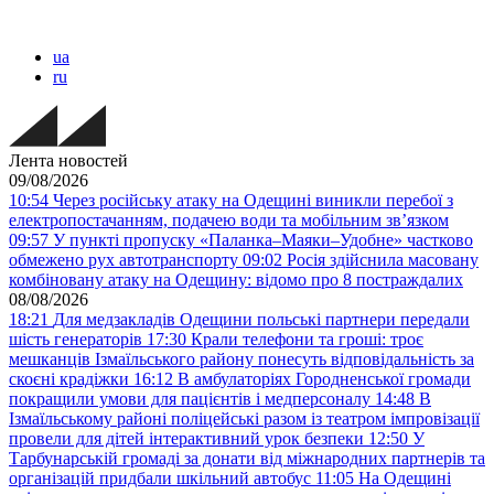
ua
ru
Лента новостей
09/08/2026
10:54
Через російську атаку на Одещині виникли перебої з
електропостачанням, подачею води та мобільним звʼязком
09:57
У пункті пропуску «Паланка–Маяки–Удобне» частково
обмежено рух автотранспорту
09:02
Росія здійснила масовану
комбіновану атаку на Одещину: відомо про 8 постраждалих
08/08/2026
18:21
Для медзакладів Одещини польські партнери передали
шість генераторів
17:30
Крали телефони та гроші: троє
мешканців Ізмаїльського району понесуть відповідальність за
скоєні крадіжки
16:12
В амбулаторіях Городненської громади
покращили умови для пацієнтів і медперсоналу
14:48
В
Ізмаїльському районі поліцейські разом із театром імпровізації
провели для дітей інтерактивний урок безпеки
12:50
У
Тарбунарській громаді за донати від міжнародних партнерів та
організацій придбали шкільний автобус
11:05
На Одещині