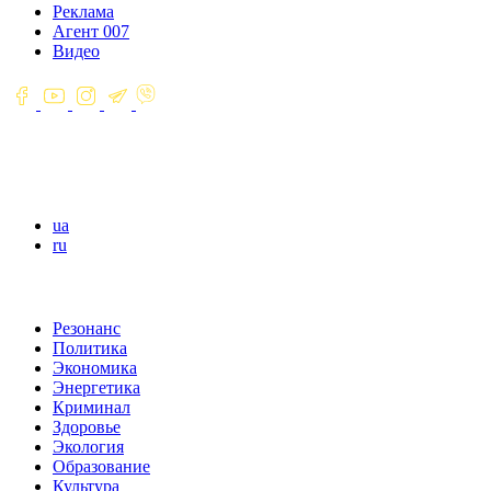
Реклама
Агент 007
Видео
ua
ru
Резонанс
Политика
Экономика
Энергетика
Криминал
Здоровье
Экология
Образование
Культура