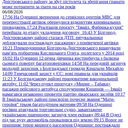
Дністровського району за збут пістолета та зберігання гранати
може потрапити за ґрати на сім років
06/08/2026
17:56
На Одещині звернення до сервісних центрів МВС для
перереєстрації автівок обернулися відкриттям кримінальних
проваджень
17:24
Реалізація проєкту “Ізмаїл. Фабрика-кухня”
перейшла до етапу укладення договору
16:43
У Білгород-
Дністровському районі сталася ДТП: рятувальники
деблокували постраждалу пасажирку з понівеченої автівки
16:21
Прикордонники Білгорода-Дністровського вшанували
пам’ять побратима Кислицького Олега, полеглого у 2014 році
16:02
На Одещині 12-річна дівчинка вистрибнула з балкона
сьомого поверху багатоповерхівки
14:58
На передовій загинув
молодий захисник з Болградської громади Кишлали Михайло
14:09
Тимчасовий захист у ЄС: нові правила для українців
11:23
У Болградському районі працюватиме вакцинальний
автобус
11:02
Через пункт пропуску «Мирне – Табаки»
пасажир рейсового автобуса сполученням Кишинів — Ізмаїл
намагався незаконно провезти партію лікарських засобів
10:17
В Ізмаїльському районі присвоїли почесне звання “Мати-
героїня” трьом багатодітним матерям
09:58
На Одещині
росіяни атакували торговельне судно, завантажене
українською пшеницею: загинув член екіпажу
09:44
В Одесі
під час руху автомобіль провалився під землю
09:15
Ворог не
припиняє терор мирного населення Одещини: постраждало