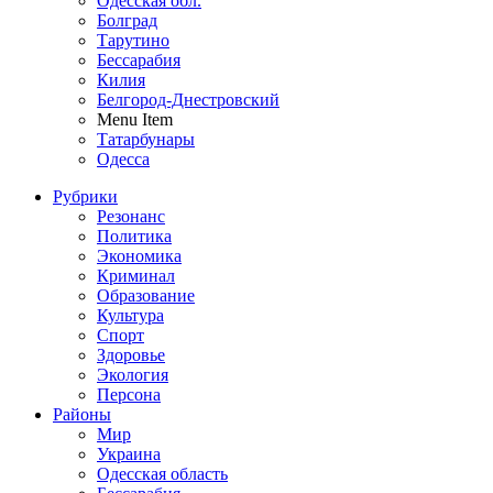
Одесская обл.
Болград
Тарутино
Бессарабия
Килия
Белгород-Днестровский
Menu Item
Татарбунары
Одесса
Рубрики
Резонанс
Политика
Экономика
Криминал
Образование
Культура
Спорт
Здоровье
Экология
Персона
Районы
Мир
Украина
Одесская область