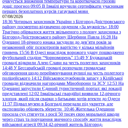
очікується зниження температури та короткочасні грозові
дощі: прогноз
09:05
В Ізмаїлі вручили сертифікати учасникам
перших безоплатних курсів гагаузької мови
07/08/2026
18:36
Чотирьох захисників України з Білгород-Дністровського
району посмертно відзначено орденом «За мужність»
18:00
Трагічно обірвалося життя звільненого з полону захисника з
Білгород-Дністровського району Щербини Павла
16:28
На
Одещині 18-річного юнака засудили до дев’яти років за
незаконний обіг психотропів вартістю у кілька мільйонів
гривень
15:56
В Одесі внаслідок ворожого удару пошкоджено
футбольний стадіон “Чорноморець”
15:49
У Буджацькій
громаді відкрили Алею Слави на честь полеглих захисників
14:48
У Бессарабській громаді розпочали громадське
обговорення щодо перейменування вулиці на честь полеглого
поліцейського
14:12
Військовослужбовців запасу з Кілійської
громади відзначили нагородами Міноборони та ЗСУ
12:53
На
Одещині запустили Єдиний туристичний портал: які локації
представлені
12:02
Ізмаїльські гвардійці виявили 12-річного
хлопця, який після сварки з батьками хотів втекти до Одеси
11:37
Підвал музею в Болграді передали під укриття, але
експозицію обіцяють зберегти
10:46
Жителька Одещини
просила суд стягнути з росії 50 тисяч євро моральної шкоди
через страх та порушення звичного способу життя внаслідок
військової агресії
09:34
42-річний житель Білгород-