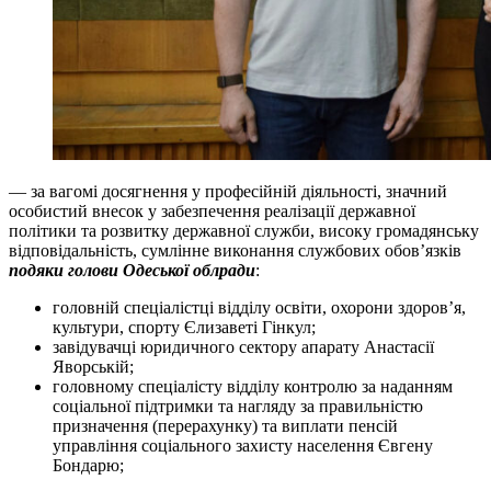
— за вагомі досягнення у професійній діяльності, значний
особистий внесок у забезпечення реалізації державної
політики та розвитку державної служби, високу громадянську
відповідальність, сумлінне виконання службових обов’язків
подяки голови Одеської облради
:
головній спеціалістці відділу освіти, охорони здоров’я,
культури, спорту Єлизаветі Гінкул;
завідувачці юридичного сектору апарату Анастасії
Яворській;
головному спеціалісту відділу контролю за наданням
соціальної підтримки та нагляду за правильністю
призначення (перерахунку) та виплати пенсій
управління соціального захисту населення Євгену
Бондарю;