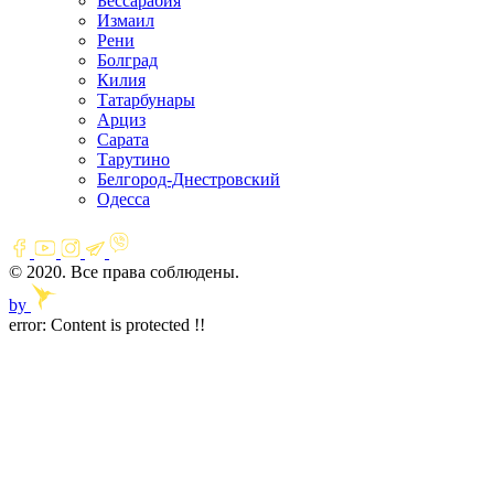
Бессарабия
Измаил
Рени
Болград
Килия
Татарбунары
Арциз
Сарата
Тарутино
Белгород-Днестровский
Одесса
© 2020. Все права соблюдены.
by
error:
Content is protected !!