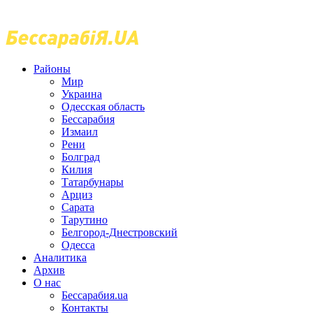
Районы
Мир
Украина
Одесская область
Бессарабия
Измаил
Рени
Болград
Килия
Татарбунары
Арциз
Сарата
Тарутино
Белгород-Днестровский
Одесса
Аналитика
Архив
О нас
Бессарабия.ua
Контакты