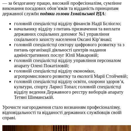
— за бездоганну працю, високий професіоналізм, сумлінне
виконання посадових обов’язків та відданість принципам
державної служби
подяки голови Ізмаїльської РДА
:
головній спеціалістці відділу фінансів Надії Бєліогло;
начальнику відділу з питань призначення та виплати
державних соціальних допомог №1 управління
соціального захисту населення Оксані Кір’янакі;
головній спеціалістці сектору цифрового розвитку та з
питань організації діяльності центрів надання
адміністративних послуг Юлії Макаровій;
головній спеціалістці відділу управління персоналом
апарату Олені Покатіловій;
головній спеціалістці відділу економіки,
агропромислового розвитку та екології Марії Стойчевій;
головній спеціалістці відділу освіти, охорони здоров’я,
культури, спорту Ларисі Топал; головній спеціалістці
відділу ведення Державного реєстру виборців апарату
Тетяні Шиманській.
Урочисте нагородження стало визнанням професіоналізму,
відповідальності та відданості державних службовців своїй
справі.