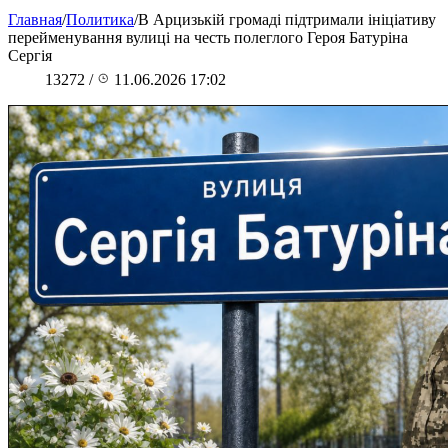
Главная
/
Политика
/
В Арцизькій громаді підтримали ініціативу
перейменування вулиці на честь полеглого Героя Батуріна
Сергія
13272
/
11.06.2026 17:02