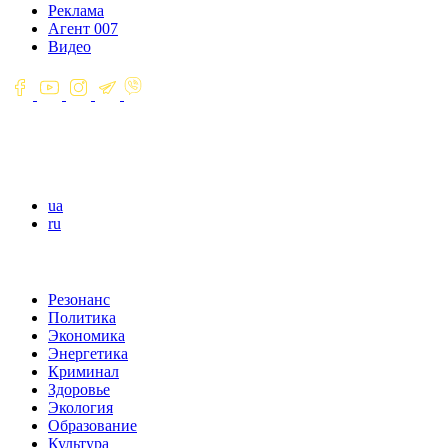
Реклама
Агент 007
Видео
ua
ru
Резонанс
Политика
Экономика
Энергетика
Криминал
Здоровье
Экология
Образование
Культура