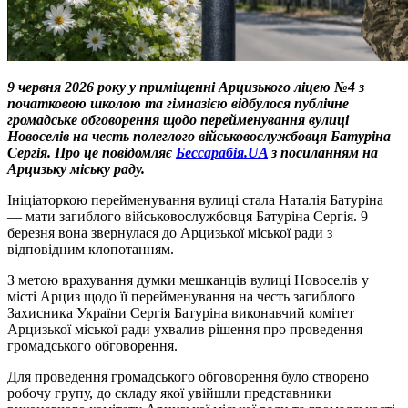
9 червня 2026 року у приміщенні Арцизького ліцею №4 з
початковою школою та гімназією відбулося публічне
громадське обговорення щодо перейменування вулиці
Новоселів на честь полеглого військовослужбовця Батуріна
Сергія.
Про це повідомляє
Бессарабія.UA
з посиланням на
Арцизьку міську раду.
Ініціаторкою перейменування вулиці стала Наталія Батуріна
— мати загиблого військовослужбовця Батуріна Сергія. 9
березня вона звернулася до Арцизької міської ради з
відповідним клопотанням.
З метою врахування думки мешканців вулиці Новоселів у
місті Арциз щодо її перейменування на честь загиблого
Захисника України Сергія Батуріна виконавчий комітет
Арцизької міської ради ухвалив рішення про проведення
громадського обговорення.
Для проведення громадського обговорення було створено
робочу групу, до складу якої увійшли представники