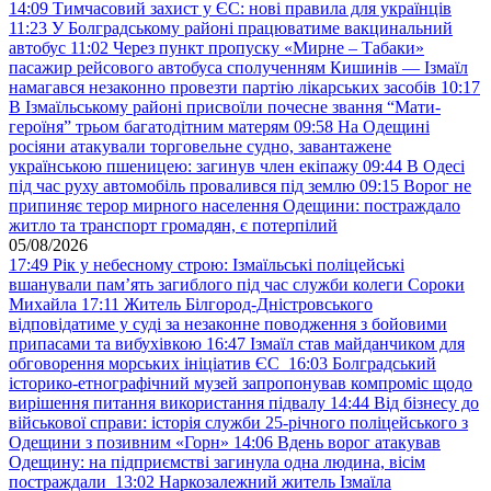
14:09
Тимчасовий захист у ЄС: нові правила для українців
11:23
У Болградському районі працюватиме вакцинальний
автобус
11:02
Через пункт пропуску «Мирне – Табаки»
пасажир рейсового автобуса сполученням Кишинів — Ізмаїл
намагався незаконно провезти партію лікарських засобів
10:17
В Ізмаїльському районі присвоїли почесне звання “Мати-
героїня” трьом багатодітним матерям
09:58
На Одещині
росіяни атакували торговельне судно, завантажене
українською пшеницею: загинув член екіпажу
09:44
В Одесі
під час руху автомобіль провалився під землю
09:15
Ворог не
припиняє терор мирного населення Одещини: постраждало
житло та транспорт громадян, є потерпілий
05/08/2026
17:49
Рік у небесному строю: Ізмаїльські поліцейські
вшанували пам’ять загиблого під час служби колеги Сороки
Михайла
17:11
Житель Білгород-Дністровського
відповідатиме у суді за незаконне поводження з бойовими
припасами та вибухівкою
16:47
Ізмаїл став майданчиком для
обговорення морських ініціатив ЄС
16:03
Болградський
історико-етнографічний музей запропонував компроміс щодо
вирішення питання використання підвалу
14:44
Від бізнесу до
військової справи: історія служби 25-річного поліцейського з
Одещини з позивним «Горн»
14:06
Вдень ворог атакував
Одещину: на підприємстві загинула одна людина, вісім
постраждали
13:02
Наркозалежний житель Ізмаїла