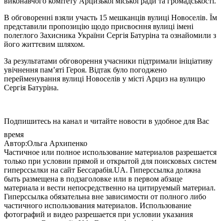
виконавчого комітету Арцизької міської ради та громадськості.
В обговоренні взяли участь 15 мешканців вулиці Новоселів. Їм
представили пропозицію щодо присвоєння вулиці імені
полеглого Захисника України Сергія Батуріна та ознайомили з
його життєвим шляхом.
За результатами обговорення учасники підтримали ініціативу
увічнення пам’яті Героя. Відтак було погоджено
перейменування вулиці Новоселів у місті Арциз на вулицю
Сергія Батуріна.
Подпишитесь на канал и читайте новости в удобное для Вас
время
Автор:Ольга Архипенко
Частичное или полное использование материалов разрешается
только при условии прямой и открытой для поисковых систем
гиперссылки на сайт Бессарабія.UA. Гиперссылка должна
быть размещена в подзаголовке или в первом абзаце
материала и вести непосредственно на цитируемый материал.
Гиперссылка обязательна вне зависимости от полного либо
частичного использования материалов. Использование
фотографий и видео разрешается при условии указания