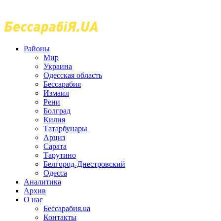
Районы
Мир
Украина
Одесская область
Бессарабия
Измаил
Рени
Болград
Килия
Татарбунары
Арциз
Сарата
Тарутино
Белгород-Днестровский
Одесса
Аналитика
Архив
О нас
Бессарабия.ua
Контакты