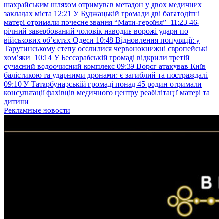
шахрайським шляхом отримував метадон у двох медичних
закладах міста
12:21
У Буджацькій громади дві багатодітні
матері отримали почесне звання “Мати-героїня”
11:23
46-
річний завербований чоловік наводив ворожі удари по
військових обʼєктах Одеси
10:48
Відновлення популяції: у
Тарутинському степу оселилися червонокнижні європейські
хом’яки
10:14
У Бессарабській громаді відкрили третій
сучасний водоочисний комплекс
09:39
Ворог атакував Київ
балістикою та ударними дронами: є загиблий та постраждалі
09:10
У Татарбунарській громаді понад 45 родин отримали
консультації фахівців медичного центру реабілітації матері та
дитини
Рекламные новости