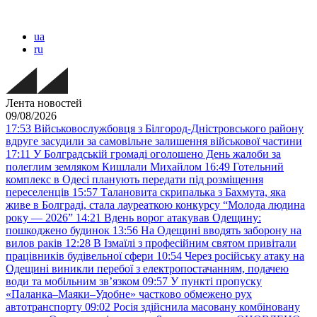
ua
ru
Лента новостей
09/08/2026
17:53
Військовослужбовця з Білгород-Дністровського району
вдруге засудили за самовільне залишення військової частини
17:11
У Болградській громаді оголошено День жалоби за
полеглим земляком Кишлали Михайлом
16:49
Готельний
комплекс в Одесі планують передати під розміщення
переселенців
15:57
Талановита скрипалька з Бахмута, яка
живе в Болграді, стала лауреаткою конкурсу “Молода людина
року — 2026”
14:21
Вдень ворог атакував Одещину:
пошкоджено будинок
13:56
На Одещині вводять заборону на
вилов раків
12:28
В Ізмаїлі з професійним святом привітали
працівників будівельної сфери
10:54
Через російську атаку на
Одещині виникли перебої з електропостачанням, подачею
води та мобільним звʼязком
09:57
У пункті пропуску
«Паланка–Маяки–Удобне» частково обмежено рух
автотранспорту
09:02
Росія здійснила масовану комбіновану