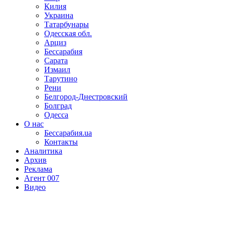
Килия
Украина
Татарбунары
Одесская обл.
Арциз
Бессарабия
Сарата
Измаил
Тарутино
Рени
Белгород-Днестровский
Болград
Одесса
О нас
Бессарабия.ua
Контакты
Аналитика
Архив
Реклама
Агент 007
Видео