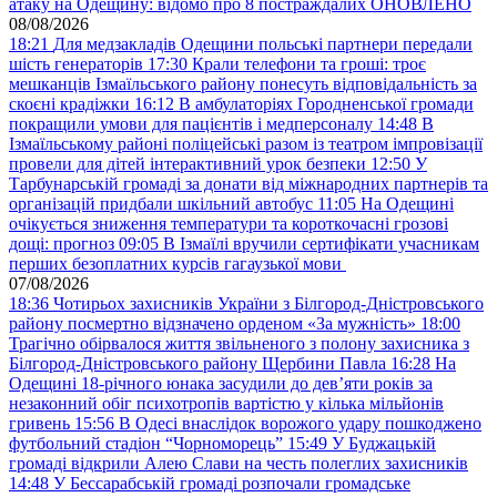
атаку на Одещину: відомо про 8 постраждалих ОНОВЛЕНО
08/08/2026
18:21
Для медзакладів Одещини польські партнери передали
шість генераторів
17:30
Крали телефони та гроші: троє
мешканців Ізмаїльського району понесуть відповідальність за
скоєні крадіжки
16:12
В амбулаторіях Городненської громади
покращили умови для пацієнтів і медперсоналу
14:48
В
Ізмаїльському районі поліцейські разом із театром імпровізації
провели для дітей інтерактивний урок безпеки
12:50
У
Тарбунарській громаді за донати від міжнародних партнерів та
організацій придбали шкільний автобус
11:05
На Одещині
очікується зниження температури та короткочасні грозові
дощі: прогноз
09:05
В Ізмаїлі вручили сертифікати учасникам
перших безоплатних курсів гагаузької мови
07/08/2026
18:36
Чотирьох захисників України з Білгород-Дністровського
району посмертно відзначено орденом «За мужність»
18:00
Трагічно обірвалося життя звільненого з полону захисника з
Білгород-Дністровського району Щербини Павла
16:28
На
Одещині 18-річного юнака засудили до дев’яти років за
незаконний обіг психотропів вартістю у кілька мільйонів
гривень
15:56
В Одесі внаслідок ворожого удару пошкоджено
футбольний стадіон “Чорноморець”
15:49
У Буджацькій
громаді відкрили Алею Слави на честь полеглих захисників
14:48
У Бессарабській громаді розпочали громадське