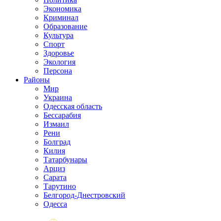
Экономика
Криминал
Образование
Культура
Спорт
Здоровье
Экология
Персона
Районы
Мир
Украина
Одесская область
Бессарабия
Измаил
Рени
Болград
Килия
Татарбунары
Арциз
Сарата
Тарутино
Белгород-Днестровский
Одесса