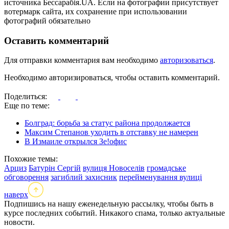
источника Бессарабія.UA. Если на фотографии присутствует
вотермарк сайта, их сохранение при использовании
фотографий обязательно
Оставить комментарий
Для отправки комментария вам необходимо
авторизоваться
.
Необходимо авторизироваться, чтобы оставить комментарий.
Поделиться:
Еще по теме:
Болград: борьба за статус района продолжается
Максим Степанов уходить в отставку не намерен
В Измаиле открылся Зе!офис
Похожие темы:
Арциз
Батурін Сергій
вулиця Новоселів
громадське
обговорення
загиблий захисник
перейменування вулиці
наверх
Подпишись на нашу еженедельную рассылку, чтобы быть в
курсе последних событий. Никакого спама, только актуальные
новости.