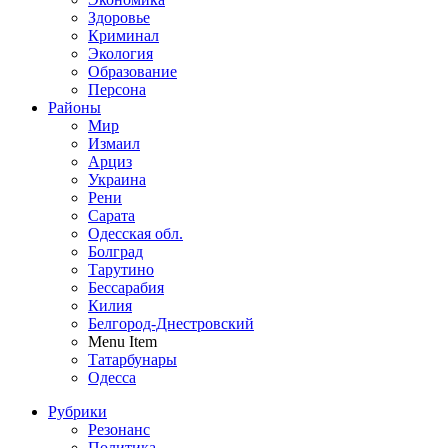
Здоровье
Криминал
Экология
Образование
Персона
Районы
Мир
Измаил
Арциз
Украина
Рени
Сарата
Одесская обл.
Болград
Тарутино
Бессарабия
Килия
Белгород-Днестровский
Menu Item
Татарбунары
Одесса
Рубрики
Резонанс
Политика