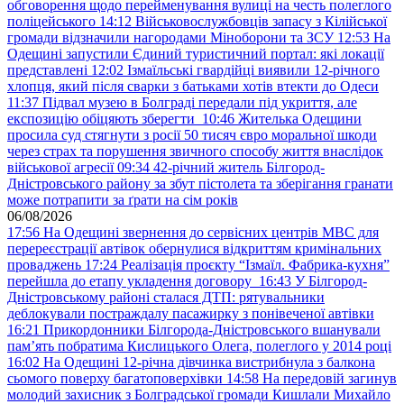
обговорення щодо перейменування вулиці на честь полеглого
поліцейського
14:12
Військовослужбовців запасу з Кілійської
громади відзначили нагородами Міноборони та ЗСУ
12:53
На
Одещині запустили Єдиний туристичний портал: які локації
представлені
12:02
Ізмаїльські гвардійці виявили 12-річного
хлопця, який після сварки з батьками хотів втекти до Одеси
11:37
Підвал музею в Болграді передали під укриття, але
експозицію обіцяють зберегти
10:46
Жителька Одещини
просила суд стягнути з росії 50 тисяч євро моральної шкоди
через страх та порушення звичного способу життя внаслідок
військової агресії
09:34
42-річний житель Білгород-
Дністровського району за збут пістолета та зберігання гранати
може потрапити за ґрати на сім років
06/08/2026
17:56
На Одещині звернення до сервісних центрів МВС для
перереєстрації автівок обернулися відкриттям кримінальних
проваджень
17:24
Реалізація проєкту “Ізмаїл. Фабрика-кухня”
перейшла до етапу укладення договору
16:43
У Білгород-
Дністровському районі сталася ДТП: рятувальники
деблокували постраждалу пасажирку з понівеченої автівки
16:21
Прикордонники Білгорода-Дністровського вшанували
пам’ять побратима Кислицького Олега, полеглого у 2014 році
16:02
На Одещині 12-річна дівчинка вистрибнула з балкона
сьомого поверху багатоповерхівки
14:58
На передовій загинув
молодий захисник з Болградської громади Кишлали Михайло