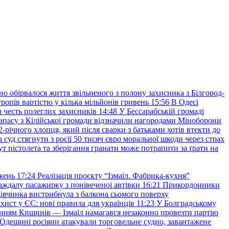
но обірвалося життя звільненого з полону захисника з Білгород-
ропів вартістю у кілька мільйонів гривень
15:56
В Одесі
 честь полеглих захисників
14:48
У Бессарабській громаді
апасу з Кілійської громади відзначили нагородами Міноборони
2-річного хлопця, який після сварки з батьками хотів втекти до
уд стягнути з росії 50 тисяч євро моральної шкоди через страх
т пістолета та зберігання гранати може потрапити за ґрати на
жень
17:24
Реалізація проєкту “Ізмаїл. Фабрика-кухня”
аждалу пасажирку з понівеченої автівки
16:21
Прикордонники
івчинка вистрибнула з балкона сьомого поверху
хист у ЄС: нові правила для українців
11:23
У Болградському
нням Кишинів — Ізмаїл намагався незаконно провезти партію
Одещині росіяни атакували торговельне судно, завантажене