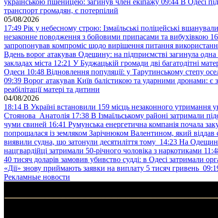
українською пшеницею: загинув член екіпажу
09:44
В Одесі пі
транспорт громадян, є потерпілий
05/08/2026
17:49
Рік у небесному строю: Ізмаїльські поліцейські вшанувал
незаконне поводження з бойовими припасами та вибухівкою
16
запропонував компроміс щодо вирішення питання використанн
Вдень ворог атакував Одещину: на підприємстві загинула одна
закладах міста
12:21
У Буджацькій громади дві багатодітні мат
Одеси
10:48
Відновлення популяції: у Тарутинському степу ос
09:39
Ворог атакував Київ балістикою та ударними дронами: є 
реабілітації матері та дитини
04/08/2026
18:14
В Україні встановили 159 місць незаконного утримання ук
Стоянова Анатолія
17:38
В Ізмаїльському районі затримали під
чуми свиней
16:41
Румунська енергетична компанія почала зак
попрощалася із земляком Зарічнюком Валентином, який віддав 
виявили судна, що затонули десятиліття тому
14:23
На Одещині
нацгвардійці затримали 50-річного чоловіка з наркотиками
11:4
40 тисяч доларів замовив убивство судді: в Одесі затримали орг
«Дії» знову приймають заявки на виплату 5 тисяч гривень
09:1
Рекламные новости