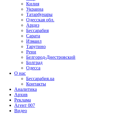
Килия
Украина
Татарбунары
Одесская обл.
Арциз
Бессарабия
Сарата
Измаил
Тарутино
Рени
Белгород-Днестровский
Болград
Одесса
О нас
Бессарабия.ua
Контакты
Аналитика
Архив
Реклама
Агент 007
Видео