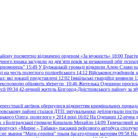
району посмертно відзначено орденом «За мужність»
18:00
Трагіч
чного юнака засудили до дев’яти років за незаконний обіг психот
орноморець”
15:49
У Буджацькій громаді відкрили Алею Слави на
 на честь полеглого поліцейського
14:12
Військовослужбовців з
: які локації представлені
12:02
Ізмаїльські гвардійці виявили 1
е експозицію обіцяють зберегти
10:46
Жителька Одещини просила с
сії
09:34
42-річний житель Білгород-Дністровського району за збу
ереєстрації автівок обернулися відкриттям кримінальних провад
ровському районі сталася ДТП: рятувальники деблокували постр
ького Олега, полеглого у 2014 році
16:02
На Одещині 12-річна д
к з Болградської громади Кишлали Михайло
14:09
Тимчасовий за
пропуску «Мирне – Табаки» пасажир рейсового автобуса сполуче
есне звання “Мати-героїня” трьом багатодітним матерям
09:58
На 