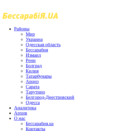
Районы
Мир
Украина
Одесская область
Бессарабия
Измаил
Рени
Болград
Килия
Татарбунары
Арциз
Сарата
Тарутино
Белгород-Днестровский
Одесса
Аналитика
Архив
О нас
Бессарабия.ua
Контакты