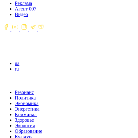
Реклама
Агент 007
Видео
ua
ru
Резонанс
Политика
Экономика
Энергетика
Криминал
Здоровье
Экология
Образование
Культура