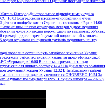
няє терор мирного населення Одещини: постраждало житло та
Житель Білгород-Дністровського відповідатиме у суді за
в ЄС
16:03
Болградський історико-етнографічний музей
и 25-річного поліцейського з Одещини з позивним «Горн»
14:06
а шахрайським шляхом отримував метадон у двох медичних
рбований чоловік наводив ворожі удари по військових обʼєктах
ій громаді відкрили третій сучасний водоочисний комплекс
45 родин отримали консультації фахівців медичного центру
маді провели в останню путь загиблого захисника України
градському районі встановили карантин щодо африканської
 АЕС «Чернаводе»
16:06
Вилківська громада назавжди
втуються після нічного обстрілу
14:47
На Дунаї через обміління
ерез державний кордон України
12:32
В Ізмаїльському районі
інформація про постраждалих уточнюється ОНОВЛЕНО
10:54
За
т Задунаївської амбулаторії
09:51
Пакунок школяра — 2026: у
далі