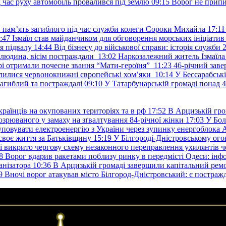
д час руху автомобіль провалився під землю
09:15
Ворог не припи
и пам’ять загиблого під час служби колеги Сороки Михайла
17:11
:47
Ізмаїл став майданчиком для обговорення морських ініціати
я підвалу
14:44
Від бізнесу до військової справи: історія служб
 людина, вісім постраждали
13:02
Наркозалежний житель Ізмаїл
ері отримали почесне звання “Мати-героїня”
11:23
46-річний заве
елилися червонокнижні європейські хом’яки
10:14
У Бессарабськ
загиблий та постраждалі
09:10
У Татарбунарській громаді понад 
раїнців на окупованих територіях та в рф
17:52
В Арцизькій гро
озрюваного у замаху на зґвалтування 84-річної жінки
17:03
У Бол
уповувати електроенергію з України через зупинку енергоблока
своє життя за Батьківщину
15:19
У Білгороді-Дністровському ого
 викрито чергову схему незаконного переправлення ухилянтів ч
8
Ворог вдарив ракетами поблизу ринку в передмісті Одеси: 
анізатора
10:36
В Арцизькій громаді завершили капітальний ремон
9
Вночі ворог атакував місто Білгород-Дністровський: є постраж