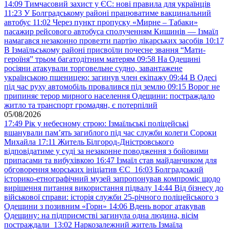
14:09
Тимчасовий захист у ЄС: нові правила для українців
11:23
У Болградському районі працюватиме вакцинальний
автобус
11:02
Через пункт пропуску «Мирне – Табаки»
пасажир рейсового автобуса сполученням Кишинів — Ізмаїл
намагався незаконно провезти партію лікарських засобів
10:17
В Ізмаїльському районі присвоїли почесне звання “Мати-
героїня” трьом багатодітним матерям
09:58
На Одещині
росіяни атакували торговельне судно, завантажене
українською пшеницею: загинув член екіпажу
09:44
В Одесі
під час руху автомобіль провалився під землю
09:15
Ворог не
припиняє терор мирного населення Одещини: постраждало
житло та транспорт громадян, є потерпілий
05/08/2026
17:49
Рік у небесному строю: Ізмаїльські поліцейські
вшанували пам’ять загиблого під час служби колеги Сороки
Михайла
17:11
Житель Білгород-Дністровського
відповідатиме у суді за незаконне поводження з бойовими
припасами та вибухівкою
16:47
Ізмаїл став майданчиком для
обговорення морських ініціатив ЄС
16:03
Болградський
історико-етнографічний музей запропонував компроміс щодо
вирішення питання використання підвалу
14:44
Від бізнесу до
військової справи: історія служби 25-річного поліцейського з
Одещини з позивним «Горн»
14:06
Вдень ворог атакував
Одещину: на підприємстві загинула одна людина, вісім
постраждали
13:02
Наркозалежний житель Ізмаїла