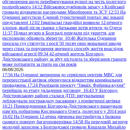
обговорення щодо перейменування вулиці на честь полеглого
поліцейського
14:12
Військовослужбовців запасу з Кілійської
громади відзначили нагородами Міноборони та ЗСУ
12:53
На
Одещині запустили Єдиний туристичний портал: які локації
представлені
12:02
Ізмаїльські гвардійці виявили 12-річного
хлопця, який після сварки з батьками хотів втекти до Одеси
11:37
Підвал музею в Болграді передали під укриття, але
експозицію обіцяють зберегти
10:46
Жителька Одещини
просила суд стягнути з росії 50 тисяч євро моральної шкоди
через страх та порушення звичного способу життя внаслідок
військової агресії
09:34
42-річний житель Білгород-
Дністровського району за збут пістолета та зберігання гранати
може потрапити за ґрати на сім років
06/08/2026
17:56
На Одещині звернення до сервісних центрів МВС для
перереєстрації автівок обернулися відкриттям кримінальних
проваджень
17:24
Реалізація проєкту “Ізмаїл. Фабрика-кухня”
перейшла до етапу укладення договору
16:43
У Білгород-
Дністровському районі сталася ДТП: рятувальники
деблокували постраждалу пасажирку з понівеченої автівки
16:21
Прикордонники Білгорода-Дністровського вшанували
пам’ять побратима Кислицького Олега, полеглого у 2014 році
16:02
На Одещині 12-річна дівчинка вистрибнула з балкона
сьомого поверху багатоповерхівки
14:58
На передовій загинув
молодий захисник з Болградської громади Кишлали Михайло