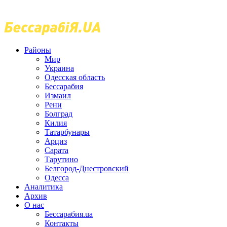
Районы
Мир
Украина
Одесская область
Бессарабия
Измаил
Рени
Болград
Килия
Татарбунары
Арциз
Сарата
Тарутино
Белгород-Днестровский
Одесса
Аналитика
Архив
О нас
Бессарабия.ua
Контакты