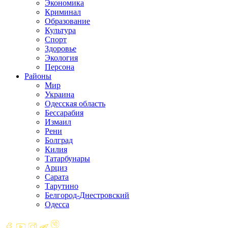
Экономика
Криминал
Образование
Культура
Спорт
Здоровье
Экология
Персона
Районы
Мир
Украина
Одесская область
Бессарабия
Измаил
Рени
Болград
Килия
Татарбунары
Арциз
Сарата
Тарутино
Белгород-Днестровский
Одесса