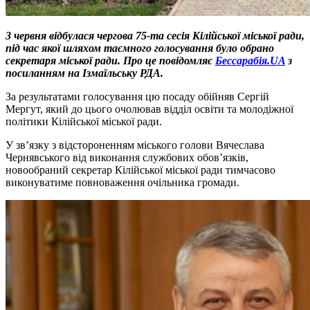
3 червня відбулася чергова 75-та сесія Кілійської міської ради,
під час якої шляхом таємного голосування було обрано
секретаря міської ради. Про це повідомляє
Бессарабія.UA
з
посиланням на Ізмаїльську РДА.
За результатами голосування цю посаду обійняв Сергій
Мергут, який до цього очолював відділ освіти та молодіжної
політики Кілійської міської ради.
У зв’язку з відстороненням міського голови Вячеслава
Чернявського від виконання службових обов’язків,
новообраний секретар Кілійської міської ради тимчасово
виконуватиме повноваження очільника громади.