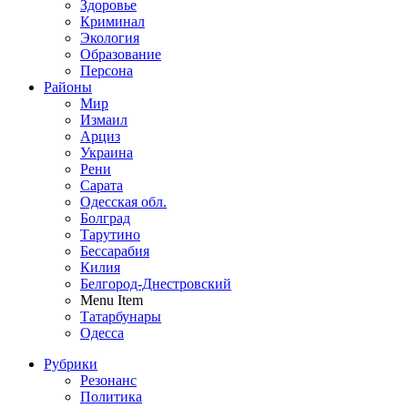
Здоровье
Криминал
Экология
Образование
Персона
Районы
Мир
Измаил
Арциз
Украина
Рени
Сарата
Одесская обл.
Болград
Тарутино
Бессарабия
Килия
Белгород-Днестровский
Menu Item
Татарбунары
Одесса
Рубрики
Резонанс
Политика