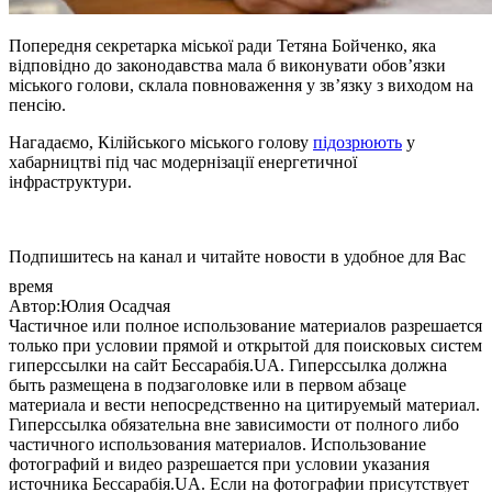
Попередня секретарка міської ради Тетяна Бойченко, яка
відповідно до законодавства мала б виконувати обов’язки
міського голови, склала повноваження у зв’язку з виходом на
пенсію.
Нагадаємо, Кілійського міського голову
підозрюють
у
хабарництві під час модернізації енергетичної
інфраструктури.
Подпишитесь на канал и читайте новости в удобное для Вас
время
Автор:Юлия Осадчая
Частичное или полное использование материалов разрешается
только при условии прямой и открытой для поисковых систем
гиперссылки на сайт Бессарабія.UA. Гиперссылка должна
быть размещена в подзаголовке или в первом абзаце
материала и вести непосредственно на цитируемый материал.
Гиперссылка обязательна вне зависимости от полного либо
частичного использования материалов. Использование
фотографий и видео разрешается при условии указания
источника Бессарабія.UA. Если на фотографии присутствует