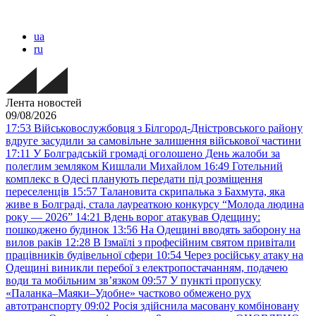
ua
ru
Лента новостей
09/08/2026
17:53
Військовослужбовця з Білгород-Дністровського району
вдруге засудили за самовільне залишення військової частини
17:11
У Болградській громаді оголошено День жалоби за
полеглим земляком Кишлали Михайлом
16:49
Готельний
комплекс в Одесі планують передати під розміщення
переселенців
15:57
Талановита скрипалька з Бахмута, яка
живе в Болграді, стала лауреаткою конкурсу “Молода людина
року — 2026”
14:21
Вдень ворог атакував Одещину:
пошкоджено будинок
13:56
На Одещині вводять заборону на
вилов раків
12:28
В Ізмаїлі з професійним святом привітали
працівників будівельної сфери
10:54
Через російську атаку на
Одещині виникли перебої з електропостачанням, подачею
води та мобільним звʼязком
09:57
У пункті пропуску
«Паланка–Маяки–Удобне» частково обмежено рух
автотранспорту
09:02
Росія здійснила масовану комбіновану