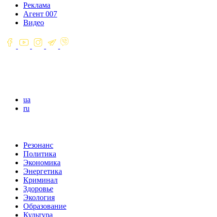
Реклама
Агент 007
Видео
ua
ru
Резонанс
Политика
Экономика
Энергетика
Криминал
Здоровье
Экология
Образование
Культура