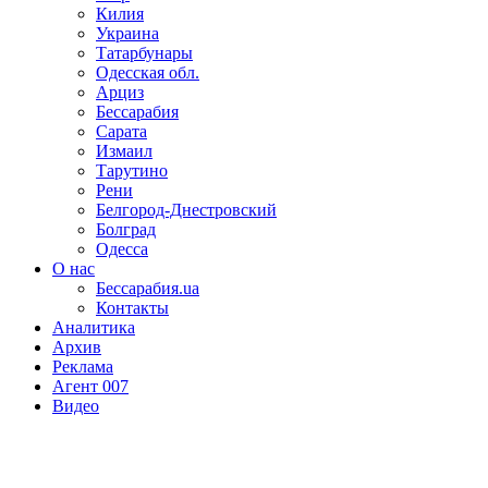
Килия
Украина
Татарбунары
Одесская обл.
Арциз
Бессарабия
Сарата
Измаил
Тарутино
Рени
Белгород-Днестровский
Болград
Одесса
О нас
Бессарабия.ua
Контакты
Аналитика
Архив
Реклама
Агент 007
Видео