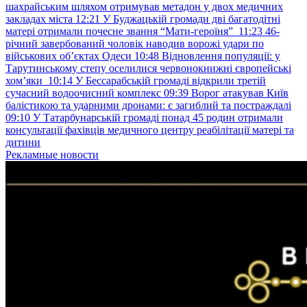
шахрайським шляхом отримував метадон у двох медичних
закладах міста
12:21
У Буджацькій громади дві багатодітні
матері отримали почесне звання “Мати-героїня”
11:23
46-
річний завербований чоловік наводив ворожі удари по
військових обʼєктах Одеси
10:48
Відновлення популяції: у
Тарутинському степу оселилися червонокнижні європейські
хом’яки
10:14
У Бессарабській громаді відкрили третій
сучасний водоочисний комплекс
09:39
Ворог атакував Київ
балістикою та ударними дронами: є загиблий та постраждалі
09:10
У Татарбунарській громаді понад 45 родин отримали
консультації фахівців медичного центру реабілітації матері та
дитини
Рекламные новости