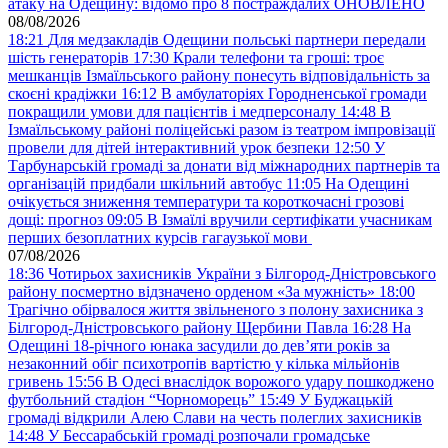
атаку на Одещину: відомо про 8 постраждалих ОНОВЛЕНО
08/08/2026
18:21
Для медзакладів Одещини польські партнери передали
шість генераторів
17:30
Крали телефони та гроші: троє
мешканців Ізмаїльського району понесуть відповідальність за
скоєні крадіжки
16:12
В амбулаторіях Городненської громади
покращили умови для пацієнтів і медперсоналу
14:48
В
Ізмаїльському районі поліцейські разом із театром імпровізації
провели для дітей інтерактивний урок безпеки
12:50
У
Тарбунарській громаді за донати від міжнародних партнерів та
організацій придбали шкільний автобус
11:05
На Одещині
очікується зниження температури та короткочасні грозові
дощі: прогноз
09:05
В Ізмаїлі вручили сертифікати учасникам
перших безоплатних курсів гагаузької мови
07/08/2026
18:36
Чотирьох захисників України з Білгород-Дністровського
району посмертно відзначено орденом «За мужність»
18:00
Трагічно обірвалося життя звільненого з полону захисника з
Білгород-Дністровського району Щербини Павла
16:28
На
Одещині 18-річного юнака засудили до дев’яти років за
незаконний обіг психотропів вартістю у кілька мільйонів
гривень
15:56
В Одесі внаслідок ворожого удару пошкоджено
футбольний стадіон “Чорноморець”
15:49
У Буджацькій
громаді відкрили Алею Слави на честь полеглих захисників
14:48
У Бессарабській громаді розпочали громадське