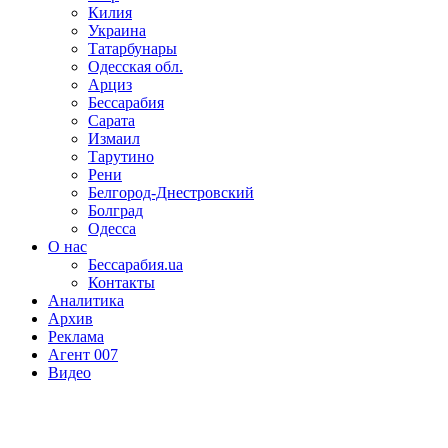
Килия
Украина
Татарбунары
Одесская обл.
Арциз
Бессарабия
Сарата
Измаил
Тарутино
Рени
Белгород-Днестровский
Болград
Одесса
О нас
Бессарабия.ua
Контакты
Аналитика
Архив
Реклама
Агент 007
Видео