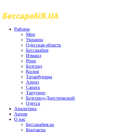
Районы
Мир
Украина
Одесская область
Бессарабия
Измаил
Рени
Болград
Килия
Татарбунары
Арциз
Сарата
Тарутино
Белгород-Днестровский
Одесса
Аналитика
Архив
О нас
Бессарабия.ua
Контакты