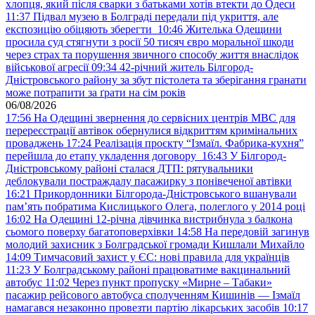
хлопця, який після сварки з батьками хотів втекти до Одеси
11:37
Підвал музею в Болграді передали під укриття, але
експозицію обіцяють зберегти
10:46
Жителька Одещини
просила суд стягнути з росії 50 тисяч євро моральної шкоди
через страх та порушення звичного способу життя внаслідок
військової агресії
09:34
42-річний житель Білгород-
Дністровського району за збут пістолета та зберігання гранати
може потрапити за ґрати на сім років
06/08/2026
17:56
На Одещині звернення до сервісних центрів МВС для
перереєстрації автівок обернулися відкриттям кримінальних
проваджень
17:24
Реалізація проєкту “Ізмаїл. Фабрика-кухня”
перейшла до етапу укладення договору
16:43
У Білгород-
Дністровському районі сталася ДТП: рятувальники
деблокували постраждалу пасажирку з понівеченої автівки
16:21
Прикордонники Білгорода-Дністровського вшанували
пам’ять побратима Кислицького Олега, полеглого у 2014 році
16:02
На Одещині 12-річна дівчинка вистрибнула з балкона
сьомого поверху багатоповерхівки
14:58
На передовій загинув
молодий захисник з Болградської громади Кишлали Михайло
14:09
Тимчасовий захист у ЄС: нові правила для українців
11:23
У Болградському районі працюватиме вакцинальний
автобус
11:02
Через пункт пропуску «Мирне – Табаки»
пасажир рейсового автобуса сполученням Кишинів — Ізмаїл
намагався незаконно провезти партію лікарських засобів
10:17