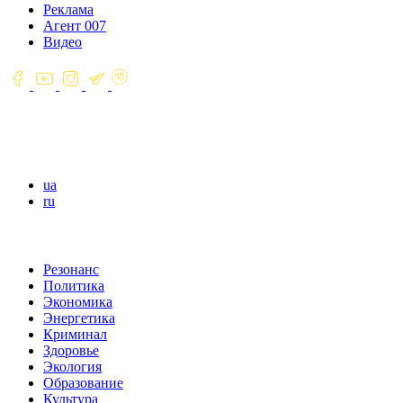
Реклама
Агент 007
Видео
ua
ru
Резонанс
Политика
Экономика
Энергетика
Криминал
Здоровье
Экология
Образование
Культура