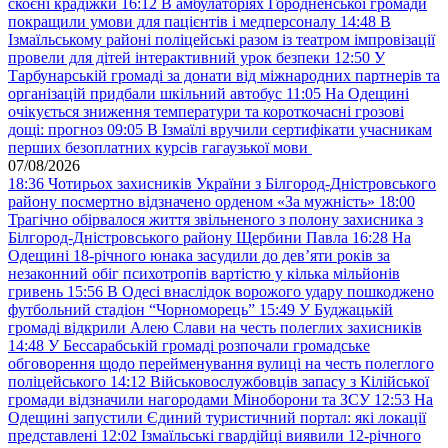
скоєні крадіжки
16:12
В амбулаторіях Городненської громади
покращили умови для пацієнтів і медперсоналу
14:48
В
Ізмаїльському районі поліцейські разом із театром імпровізації
провели для дітей інтерактивний урок безпеки
12:50
У
Тарбунарській громаді за донати від міжнародних партнерів та
організацій придбали шкільний автобус
11:05
На Одещині
очікується зниження температури та короткочасні грозові
дощі: прогноз
09:05
В Ізмаїлі вручили сертифікати учасникам
перших безоплатних курсів гагаузької мови
07/08/2026
18:36
Чотирьох захисників України з Білгород-Дністровського
району посмертно відзначено орденом «За мужність»
18:00
Трагічно обірвалося життя звільненого з полону захисника з
Білгород-Дністровського району Щербини Павла
16:28
На
Одещині 18-річного юнака засудили до дев’яти років за
незаконний обіг психотропів вартістю у кілька мільйонів
гривень
15:56
В Одесі внаслідок ворожого удару пошкоджено
футбольний стадіон “Чорноморець”
15:49
У Буджацькій
громаді відкрили Алею Слави на честь полеглих захисників
14:48
У Бессарабській громаді розпочали громадське
обговорення щодо перейменування вулиці на честь полеглого
поліцейського
14:12
Військовослужбовців запасу з Кілійської
громади відзначили нагородами Міноборони та ЗСУ
12:53
На
Одещині запустили Єдиний туристичний портал: які локації
представлені
12:02
Ізмаїльські гвардійці виявили 12-річного