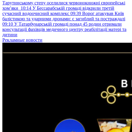
Тарутинському степу оселилися червонокнижні європейські
хом’яки
10:14
У Бессарабській громаді відкрили третій
сучасний водоочисний комплекс
09:39
Ворог атакував Київ
балістикою та ударними дронами: є загиблий та постраждалі
09:10
У Татарбунарській громаді понад 45 родин отримали
консультації фахівців медичного центру реабілітації матері та
дитини
Рекламные новости