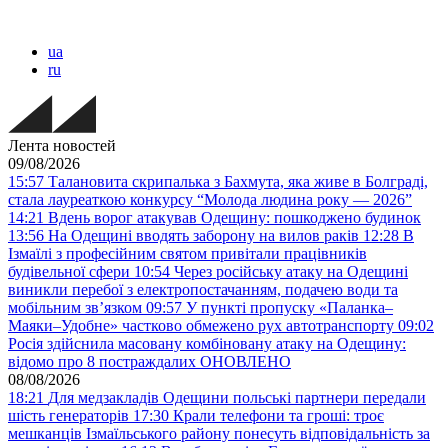
ua
ru
Лента новостей
09/08/2026
15:57
Талановита скрипалька з Бахмута, яка живе в Болграді,
стала лауреаткою конкурсу “Молода людина року — 2026”
14:21
Вдень ворог атакував Одещину: пошкоджено будинок
13:56
На Одещині вводять заборону на вилов раків
12:28
В
Ізмаїлі з професійним святом привітали працівників
будівельної сфери
10:54
Через російську атаку на Одещині
виникли перебої з електропостачанням, подачею води та
мобільним звʼязком
09:57
У пункті пропуску «Паланка–
Маяки–Удобне» частково обмежено рух автотранспорту
09:02
Росія здійснила масовану комбіновану атаку на Одещину:
відомо про 8 постраждалих ОНОВЛЕНО
08/08/2026
18:21
Для медзакладів Одещини польські партнери передали
шість генераторів
17:30
Крали телефони та гроші: троє
мешканців Ізмаїльського району понесуть відповідальність за