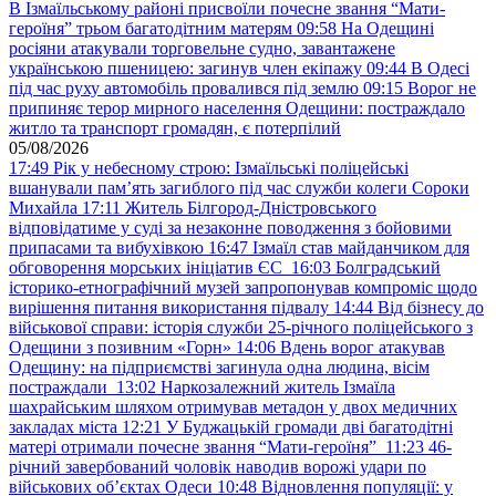
В Ізмаїльському районі присвоїли почесне звання “Мати-
героїня” трьом багатодітним матерям
09:58
На Одещині
росіяни атакували торговельне судно, завантажене
українською пшеницею: загинув член екіпажу
09:44
В Одесі
під час руху автомобіль провалився під землю
09:15
Ворог не
припиняє терор мирного населення Одещини: постраждало
житло та транспорт громадян, є потерпілий
05/08/2026
17:49
Рік у небесному строю: Ізмаїльські поліцейські
вшанували пам’ять загиблого під час служби колеги Сороки
Михайла
17:11
Житель Білгород-Дністровського
відповідатиме у суді за незаконне поводження з бойовими
припасами та вибухівкою
16:47
Ізмаїл став майданчиком для
обговорення морських ініціатив ЄС
16:03
Болградський
історико-етнографічний музей запропонував компроміс щодо
вирішення питання використання підвалу
14:44
Від бізнесу до
військової справи: історія служби 25-річного поліцейського з
Одещини з позивним «Горн»
14:06
Вдень ворог атакував
Одещину: на підприємстві загинула одна людина, вісім
постраждали
13:02
Наркозалежний житель Ізмаїла
шахрайським шляхом отримував метадон у двох медичних
закладах міста
12:21
У Буджацькій громади дві багатодітні
матері отримали почесне звання “Мати-героїня”
11:23
46-
річний завербований чоловік наводив ворожі удари по
військових обʼєктах Одеси
10:48
Відновлення популяції: у