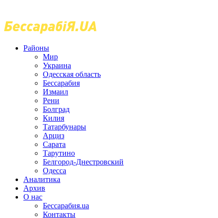
Районы
Мир
Украина
Одесская область
Бессарабия
Измаил
Рени
Болград
Килия
Татарбунары
Арциз
Сарата
Тарутино
Белгород-Днестровский
Одесса
Аналитика
Архив
О нас
Бессарабия.ua
Контакты