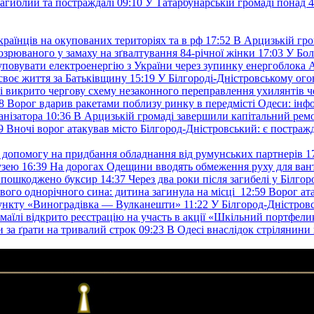
загиблий та постраждалі
09:10
У Татарбунарській громаді понад 
раїнців на окупованих територіях та в рф
17:52
В Арцизькій гро
озрюваного у замаху на зґвалтування 84-річної жінки
17:03
У Бол
уповувати електроенергію з України через зупинку енергоблока
своє життя за Батьківщину
15:19
У Білгороді-Дністровському ого
 викрито чергову схему незаконного переправлення ухилянтів ч
8
Ворог вдарив ракетами поблизу ринку в передмісті Одеси: 
анізатора
10:36
В Арцизькій громаді завершили капітальний ремон
9
Вночі ворог атакував місто Білгород-Дністровський: є постраж
у допомогу на придбання обладнання від румунських партнерів
1
узею
16:39
На дорогах Одещини вводять обмеження руху для вант
: пошкоджено буксир
14:37
Через два роки після загибелі у Білг
свого однорічного сина: дитина загинула на місці
12:59
Ворог ат
пункту «Виноградівка — Вулканешти»
11:22
У Білгород-Дністровс
змаїлі відкрито реєстрацію на участь в акції «Шкільний портфели
и за ґрати на тривалий строк
09:23
В Одесі внаслідок стрілянин