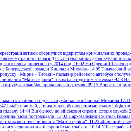
ереєстрації автівок обернулися відкриттям кримінальних провад
ровському районі сталася ДТП: рятувальники деблокували постр
ького Олега, полеглого у 2014 році
16:02
На Одещині 12-річна д
к з Болградської громади Кишлали Михайло
14:09
Тимчасовий за
пропуску «Мирне – Табаки» пасажир рейсового автобуса сполуче
есне звання “Мати-героїня” трьом багатодітним матерям
09:58
На 
д час руху автомобіль провалився під землю
09:15
Ворог не припи
и пам’ять загиблого під час служби колеги Сороки Михайла
17:11
:47
Ізмаїл став майданчиком для обговорення морських ініціати
я підвалу
14:44
Від бізнесу до військової справи: історія служб
 людина, вісім постраждали
13:02
Наркозалежний житель Ізмаїл
ері отримали почесне звання “Мати-героїня”
11:23
46-річний заве
елилися червонокнижні європейські хом’яки
10:14
У Бессарабськ