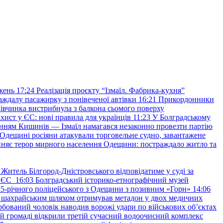
жень
17:24
Реалізація проєкту “Ізмаїл. Фабрика-кухня”
аждалу пасажирку з понівеченої автівки
16:21
Прикордонники
івчинка вистрибнула з балкона сьомого поверху
хист у ЄС: нові правила для українців
11:23
У Болградському
нням Кишинів — Ізмаїл намагався незаконно провезти партію
Одещині росіяни атакували торговельне судно, завантажене
няє терор мирного населення Одещини: постраждало житло та
Житель Білгород-Дністровського відповідатиме у суді за
в ЄС
16:03
Болградський історико-етнографічний музей
и 25-річного поліцейського з Одещини з позивним «Горн»
14:06
а шахрайським шляхом отримував метадон у двох медичних
рбований чоловік наводив ворожі удари по військових обʼєктах
ій громаді відкрили третій сучасний водоочисний комплекс