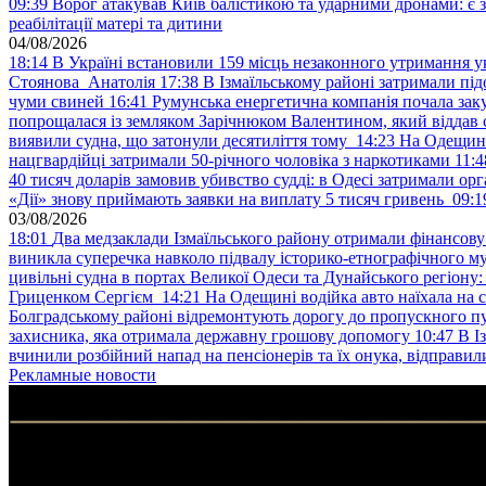
09:39
Ворог атакував Київ балістикою та ударними дронами: є 
реабілітації матері та дитини
04/08/2026
18:14
В Україні встановили 159 місць незаконного утримання ук
Стоянова Анатолія
17:38
В Ізмаїльському районі затримали під
чуми свиней
16:41
Румунська енергетична компанія почала зак
попрощалася із земляком Зарічнюком Валентином, який віддав 
виявили судна, що затонули десятиліття тому
14:23
На Одещині
нацгвардійці затримали 50-річного чоловіка з наркотиками
11:4
40 тисяч доларів замовив убивство судді: в Одесі затримали орг
«Дії» знову приймають заявки на виплату 5 тисяч гривень
09:1
03/08/2026
18:01
Два медзаклади Ізмаїльського району отримали фінансов
виникла суперечка навколо підвалу історико-етнографічного м
цивільні судна в портах Великої Одеси та Дунайського регіону
Гриценком Сергієм
14:21
На Одещині водійка авто наїхала на 
Болградському районі відремонтують дорогу до пропускного 
захисника, яка отримала державну грошову допомогу
10:47
В І
вчинили розбійний напад на пенсіонерів та їх онука, відправил
Рекламные новости