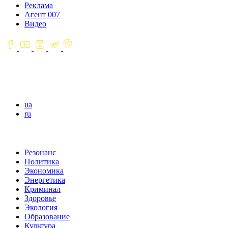
Реклама
Агент 007
Видео
ua
ru
Резонанс
Политика
Экономика
Энергетика
Криминал
Здоровье
Экология
Образование
Культура