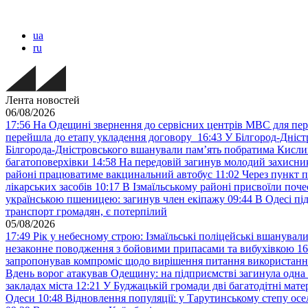
ua
ru
Лента новостей
06/08/2026
17:56
На Одещині звернення до сервісних центрів МВС для пер
перейшла до етапу укладення договору
16:43
У Білгород-Дніст
Білгорода-Дністровського вшанували пам’ять побратима Кислиц
багатоповерхівки
14:58
На передовій загинув молодий захисни
районі працюватиме вакцинальний автобус
11:02
Через пункт 
лікарських засобів
10:17
В Ізмаїльському районі присвоїли поч
українською пшеницею: загинув член екіпажу
09:44
В Одесі пі
транспорт громадян, є потерпілий
05/08/2026
17:49
Рік у небесному строю: Ізмаїльські поліцейські вшанувал
незаконне поводження з бойовими припасами та вибухівкою
16
запропонував компроміс щодо вирішення питання використанн
Вдень ворог атакував Одещину: на підприємстві загинула одна
закладах міста
12:21
У Буджацькій громади дві багатодітні мат
Одеси
10:48
Відновлення популяції: у Тарутинському степу ос