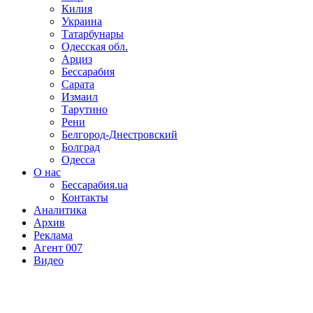
Килия
Украина
Татарбунары
Одесская обл.
Арциз
Бессарабия
Сарата
Измаил
Тарутино
Рени
Белгород-Днестровский
Болград
Одесса
О нас
Бессарабия.ua
Контакты
Аналитика
Архив
Реклама
Агент 007
Видео