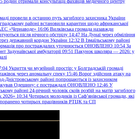
45 родин отримали консультації фахівців медичного центру
маді провели в останню путь загиблого захисника України
градському районі встановили карантин щодо африканської
 АЕС «Чернаводе»
16:06
Вилківська громада назавжди
втуються після нічного обстрілу
14:47
На Дунаї через обміління
ерез державний кордон України
12:32
В Ізмаїльському районі
інформація про постраждалих уточнюється ОНОВЛЕНО
10:54
За
т Задунаївської амбулаторії
09:51
Пакунок школяра — 2026: у
далі
7:04
Укриття чи музейний простір: у Болградській громаді
ажівок через аномальну спеку
15:46
Ворог здійснив атаку на
ород-Дністровському районі попрощаються із захисником
акував Одещину: є постраждалі ОНОВЛЕНО
12:46
У
ькому районі 24-річний чоловік скоїв розбій на матір загиблого
к 2026»
10:34
Чотирьох молодиків із Саф’янівської громади, які
и поранено чотирьох працівників РТЦК та СП