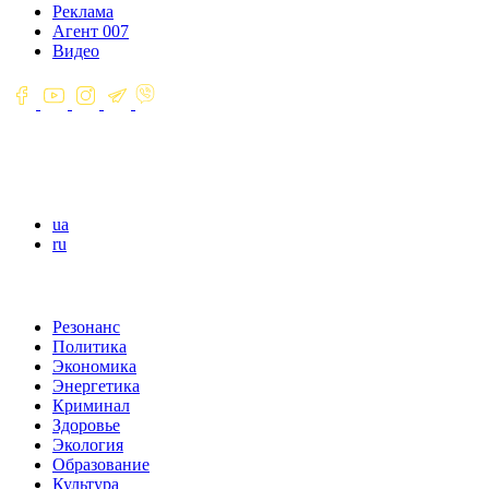
Реклама
Агент 007
Видео
ua
ru
Резонанс
Политика
Экономика
Энергетика
Криминал
Здоровье
Экология
Образование
Культура