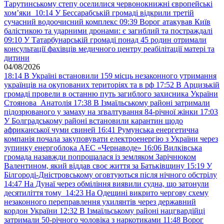
Тарутинському степу оселилися червонокнижні європейські
хом’яки
10:14
У Бессарабській громаді відкрили третій
сучасний водоочисний комплекс
09:39
Ворог атакував Київ
балістикою та ударними дронами: є загиблий та постраждалі
09:10
У Татарбунарській громаді понад 45 родин отримали
консультації фахівців медичного центру реабілітації матері та
дитини
04/08/2026
18:14
В Україні встановили 159 місць незаконного утримання
українців на окупованих територіях та в рф
17:52
В Арцизькій
громаді провели в останню путь загиблого захисника України
Стоянова Анатолія
17:38
В Ізмаїльському районі затримали
підозрюваного у замаху на зґвалтування 84-річної жінки
17:03
У Болградському районі встановили карантин щодо
африканської чуми свиней
16:41
Румунська енергетична
компанія почала закуповувати електроенергію з України через
зупинку енергоблока АЕС «Чернаводе»
16:06
Вилківська
громада назавжди попрощалася із земляком Зарічнюком
Валентином, який віддав своє життя за Батьківщину
15:19
У
Білгороді-Дністровському оговтуються після нічного обстрілу
14:47
На Дунаї через обміління виявили судна, що затонули
десятиліття тому
14:23
На Одещині викрито чергову схему
незаконного переправлення ухилянтів через державний
кордон України
12:32
В Ізмаїльському районі нацгвардійці
затримали 50-річного чоловіка з наркотиками
11:48
Ворог