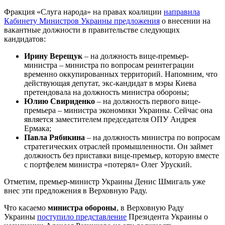
Фракция «Слуга народа» на правах коалиции
направила
Кабинету Министров Украины предложения
о внесении на
вакантные должности в правительстве следующих
кандидатов:
Ирину Верещук
– на должность вице-премьер-
министра – министра по вопросам реинтеграции
временно оккупированных территорий. Напомним, что
действующая депутат, экс-кандидат в мэры Киева
претендовала на должность министра обороны;
Юлию Свириденко
– на должность первого вице-
премьера – министра экономики Украины. Сейчас она
является заместителем председателя ОПУ Андрея
Ермака;
Павла Рябикина
– на должность министра по вопросам
стратегических отраслей промышленности. Он займет
должность без приставки вице-премьер, которую вместе
с портфелем министра «потерял» Олег Уруский.
Отметим, премьер-министр Украины Денис Шмигаль уже
внес эти предложения в Верховную Раду.
Что касаемо
министра обороны
, в Верховную Раду
Украины
поступило представление
Президента Украины о