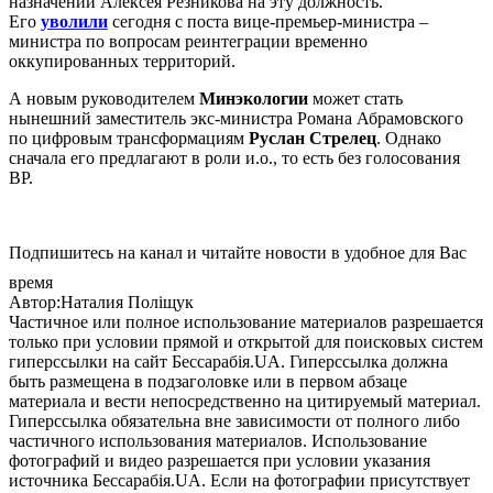
назначении Алексея Резникова на эту должность.
Его
уволили
сегодня с поста вице-премьер-министра –
министра по вопросам реинтеграции временно
оккупированных территорий.
А новым руководителем
Минэкологии
может стать
нынешний заместитель экс-министра Романа Абрамовского
по цифровым трансформациям
Руслан Стрелец
. Однако
сначала его предлагают в роли и.о., то есть без голосования
ВР.
Подпишитесь на канал и читайте новости в удобное для Вас
время
Автор:Наталия Поліщук
Частичное или полное использование материалов разрешается
только при условии прямой и открытой для поисковых систем
гиперссылки на сайт Бессарабія.UA. Гиперссылка должна
быть размещена в подзаголовке или в первом абзаце
материала и вести непосредственно на цитируемый материал.
Гиперссылка обязательна вне зависимости от полного либо
частичного использования материалов. Использование
фотографий и видео разрешается при условии указания
источника Бессарабія.UA. Если на фотографии присутствует