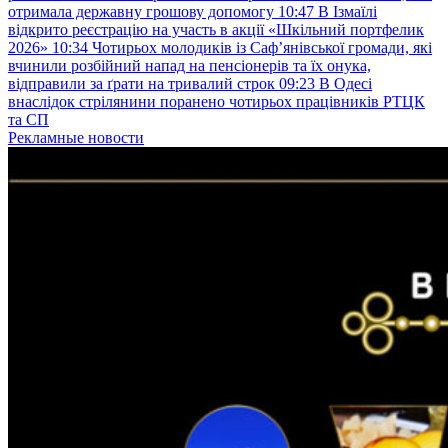
отримала державну грошову допомогу
10:47
В Ізмаїлі
відкрито реєстрацію на участь в акції «Шкільний портфелик
2026»
10:34
Чотирьох молодиків із Саф’янівської громади, які
вчинили розбійний напад на пенсіонерів та їх онука,
відправили за ґрати на тривалий строк
09:23
В Одесі
внаслідок стрілянини поранено чотирьох працівників РТЦК
та СП
Рекламные новости