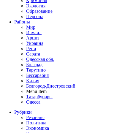
Криминал
Экология
Образование
Персона
Районы
Мир
Измаил
Арциз
Украина
Рени
Сарата
Одесская обл.
Болград
Тарутино
Бессарабия
Килия
Белгород-Днестровский
Menu Item
Татарбунары
Одесса
Рубрики
Резонанс
Политика
Экономика