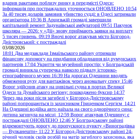
вдарив ракетами поблизу ринку в передмісті Одеси:
інформація про постраждалих уточнюється ОНОВЛЕНО
10:54
За 40 тисяч доларів замовив убивство судді: в Одесі затримали
організатора
10:36
В Арцизькій громаді завершили
капітальний ремонт Задунаївської амбулаторії
09:51
Пакунок
школяра — 2026: у «Дії» знову приймають заявки на виплату
5 тисяч гривень
09:19
Вночі ворог атакував місто Білгород-
Дністровський: є постраждалі
03/08/2026
18:01
Два медзаклади Ізмаїльського району отримали
фінансову допомогу на придбання обладнання від румунських
партнерів
17:04
Укриття чи музейний простір: у Болградській
громаді виникла суперечка навколо підвалу історико-
етнографічного музею
16:39
На дорогах Одещини вводять
обмеження руху для вантажівок через аномальну спеку
15:46
Ворог здійснив атаку на цивільні судна в портах Великої
Одеси та Дунайського регіону: пошкоджено буксир
14:37
Через два роки після загибелі у Білгород-Дністровському
районі попрощаються із захисником Гриценком Сергієм
14:21
На Одещині водійка авто наїхала на свого однорічного сина:
дитина загинула на місці
12:59
Ворог атакував Одещину: є
постраждалі ОНОВЛЕНО
12:46
У Болградському районі
відремонтують дорогу до пропускного пункту «Виноградівка
— Вулканешти»
11:22
У Білгород-Дністровському районі 24-
річний чоловік скоїв розбій на матір загиблого захисника, яка