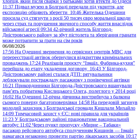
хлопця, який після сварки з батьками хотів втекти до Одеси
11:37
Підвал музею в Болграді передали під укриття, але
експозицію обіцяють зберегти
10:46
Жителька Одещини
просила суд стягнути з росії 50 тисяч євро моральної шкоди
через страх та порушення звичного способу життя внаслідок
військової агресії
09:34
42-річний житель Білгород-
Дністровського району за збут пістолета та зберігання гранати
може потрапити за ґрати на сім років
06/08/2026
17:56
На Одещині звернення до сервісних центрів МВС для
перереєстрації автівок обернулися відкриттям кримінальних
проваджень
17:24
Реалізація проєкту “Ізмаїл. Фабрика-кухня”
перейшла до етапу укладення договору
16:43
У Білгород-
Дністровському районі сталася ДТП: рятувальники
деблокували постраждалу пасажирку з понівеченої автівки
16:21
Прикордонники Білгорода-Дністровського вшанували
пам’ять побратима Кислицького Олега, полеглого у 2014 році
16:02
На Одещині 12-річна дівчинка вистрибнула з балкона
сьомого поверху багатоповерхівки
14:58
На передовій загинув
молодий захисник з Болградської громади Кишлали Михайло
14:09
Тимчасовий захист у ЄС: нові правила для українців
11:23
У Болградському районі працюватиме вакцинальний
автобус
11:02
Через пункт пропуску «Мирне – Табаки»
пасажир рейсового автобуса сполученням Кишинів — Ізмаїл
намагався незаконно провезти партію лікарських засобів
10:17