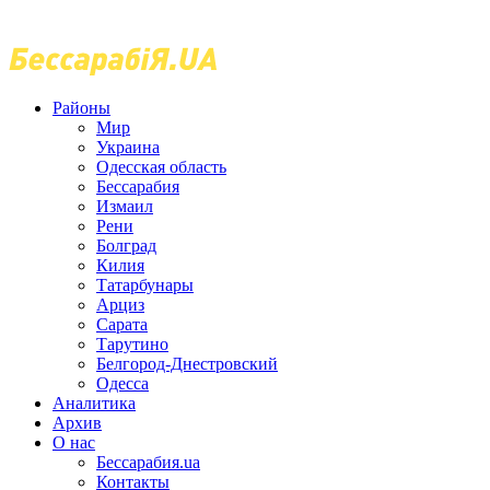
Районы
Мир
Украина
Одесская область
Бессарабия
Измаил
Рени
Болград
Килия
Татарбунары
Арциз
Сарата
Тарутино
Белгород-Днестровский
Одесса
Аналитика
Архив
О нас
Бессарабия.ua
Контакты