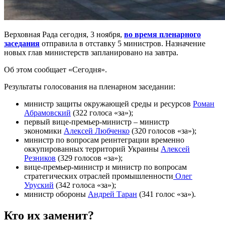
Верховная Рада сегодня, 3 ноября,
во время пленарного
заседания
отправила в отставку 5 министров. Назначение
новых глав министерств запланировано на завтра.
Об этом сообщает «Сегодня».
Результаты голосования на пленарном заседании:
министр защиты окружающей среды и ресурсов
Роман
Абрамовский
(322 голоса «за»);
первый вице-премьер-министр – министр
экономики
Алексей Любченко
(320 голосов «за»);
министр по вопросам реинтеграции временно
оккупированных территорий Украины
Алексей
Резников
(329 голосов «за»);
вице-премьер-министр и министр по вопросам
стратегических отраслей промышленности
Олег
Уруский
(342 голоса «за»);
министр обороны
Андрей Таран
(341 голос «за»).
Кто их заменит?