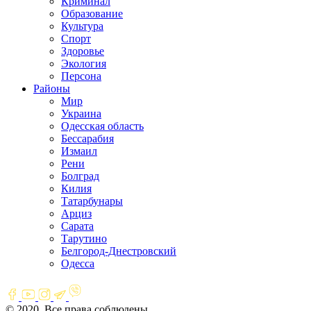
Криминал
Образование
Культура
Спорт
Здоровье
Экология
Персона
Районы
Мир
Украина
Одесская область
Бессарабия
Измаил
Рени
Болград
Килия
Татарбунары
Арциз
Сарата
Тарутино
Белгород-Днестровский
Одесса
© 2020. Все права соблюдены.