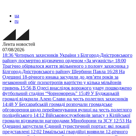
ua
ru
Лента новостей
07/08/2026
18:36
Чотирьох захисників України з Білгород-Дністровського
району посмертно відзначено орденом «За мужність»
18:00
Трагічно обірвалося життя звільненого з полону захисника з
Білгород-Дністровського району Щербини Павла
16:28
На
Одещині 18-річного юнака засудили до дев’яти років за
незаконний обіг психотропів вартістю у кілька мільйонів
гривень
15:56
В Одесі внаслідок ворожого удару пошкоджено
футбольний стадіон “Чорноморець”
15:49
У Буджацькій
громаді відкрили Алею Слави на честь полеглих захисників
14:48
У Бессарабській громаді розпочали громадське
обговорення щодо перейменування вулиці на честь полеглого
поліцейського
14:12
Військовослужбовців запасу з Кілійської
громади відзначили нагородами Міноборони та ЗСУ
12:53
На
Одещині запустили Єдиний туристичний портал: які локації
представлені
12:02
Ізмаїльські гвардійці виявили 12-річного