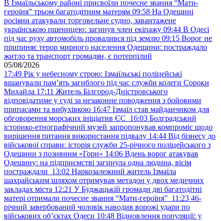
В Ізмаїльському районі присвоїли почесне звання “Мати-
героїня” трьом багатодітним матерям
09:58
На Одещині
росіяни атакували торговельне судно, завантажене
українською пшеницею: загинув член екіпажу
09:44
В Одесі
під час руху автомобіль провалився під землю
09:15
Ворог не
припиняє терор мирного населення Одещини: постраждало
житло та транспорт громадян, є потерпілий
05/08/2026
17:49
Рік у небесному строю: Ізмаїльські поліцейські
вшанували пам’ять загиблого під час служби колеги Сороки
Михайла
17:11
Житель Білгород-Дністровського
відповідатиме у суді за незаконне поводження з бойовими
припасами та вибухівкою
16:47
Ізмаїл став майданчиком для
обговорення морських ініціатив ЄС
16:03
Болградський
історико-етнографічний музей запропонував компроміс щодо
вирішення питання використання підвалу
14:44
Від бізнесу до
військової справи: історія служби 25-річного поліцейського з
Одещини з позивним «Горн»
14:06
Вдень ворог атакував
Одещину: на підприємстві загинула одна людина, вісім
постраждали
13:02
Наркозалежний житель Ізмаїла
шахрайським шляхом отримував метадон у двох медичних
закладах міста
12:21
У Буджацькій громади дві багатодітні
матері отримали почесне звання “Мати-героїня”
11:23
46-
річний завербований чоловік наводив ворожі удари по
військових обʼєктах Одеси
10:48
Відновлення популяції: у