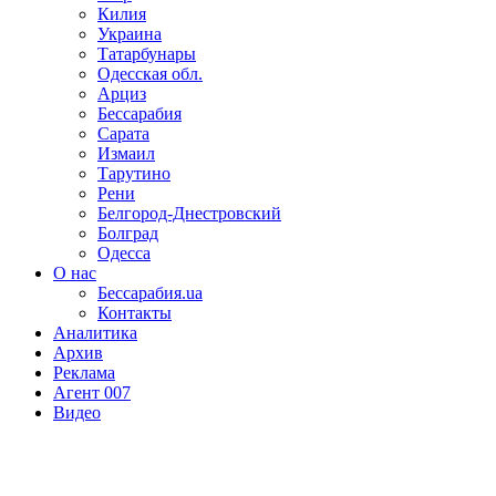
Килия
Украина
Татарбунары
Одесская обл.
Арциз
Бессарабия
Сарата
Измаил
Тарутино
Рени
Белгород-Днестровский
Болград
Одесса
О нас
Бессарабия.ua
Контакты
Аналитика
Архив
Реклама
Агент 007
Видео