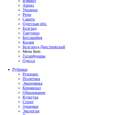
Измаил
Арциз
Украина
Рени
Сарата
Одесская обл.
Болград
Тарутино
Бессарабия
Килия
Белгород-Днестровский
Menu Item
Татарбунары
Одесса
Рубрики
Резонанс
Политика
Экономика
Криминал
Образование
Культура
Спорт
Здоровье
Экология