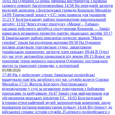
16:02
На Одещині 12-річна дівчинка вистрибнула з балкона
сьомого поверху багатоповерхівки
14:58
На передовій загинув
молодий захисник з Болградської громади Кишлали Михайло
14:09
Тимчасовий захист у ЄС: нові правила для українців
11:23
У Болградському районі працюватиме вакцинальний
автобус
11:02
Через пункт пропуску «Мирне – Табаки»
пасажир рейсового автобуса сполученням Кишинів — Ізмаїл
намагався незаконно провезти партію лікарських засобів
10:17
В Ізмаїльському районі присвоїли почесне звання “Мати-
героїня” трьом багатодітним матерям
09:58
На Одещині
росіяни атакували торговельне судно, завантажене
українською пшеницею: загинув член екіпажу
09:44
В Одесі
під час руху автомобіль провалився під землю
09:15
Ворог не
припиняє терор мирного населення Одещини: постраждало
житло та транспорт громадян, є потерпілий
05/08/2026
17:49
Рік у небесному строю: Ізмаїльські поліцейські
вшанували пам’ять загиблого під час служби колеги Сороки
Михайла
17:11
Житель Білгород-Дністровського
відповідатиме у суді за незаконне поводження з бойовими
припасами та вибухівкою
16:47
Ізмаїл став майданчиком для
обговорення морських ініціатив ЄС
16:03
Болградський
історико-етнографічний музей запропонував компроміс щодо
вирішення питання використання підвалу
14:44
Від бізнесу до
військової справи: історія служби 25-річного поліцейського з