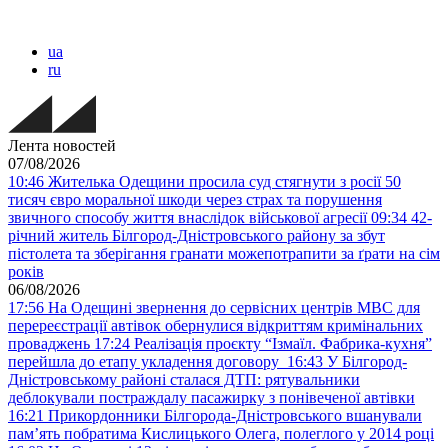
ua
ru
Лента новостей
07/08/2026
10:46
Жителька Одещини просила суд стягнути з росії 50
тисяч євро моральної шкоди через страх та порушення
звичного способу життя внаслідок військової агресії
09:34
42-
річний житель Білгород-Дністровського району за збут
пістолета та зберігання гранати можепотрапити за ґрати на сім
років
06/08/2026
17:56
На Одещині звернення до сервісних центрів МВС для
перереєстрації автівок обернулися відкриттям кримінальних
проваджень
17:24
Реалізація проєкту “Ізмаїл. Фабрика-кухня”
перейшла до етапу укладення договору
16:43
У Білгород-
Дністровському районі сталася ДТП: рятувальники
деблокували постраждалу пасажирку з понівеченої автівки
16:21
Прикордонники Білгорода-Дністровського вшанували
пам’ять побратима Кислицького Олега, полеглого у 2014 році