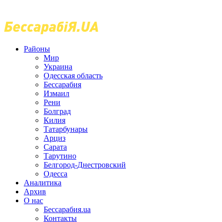
Районы
Мир
Украина
Одесская область
Бессарабия
Измаил
Рени
Болград
Килия
Татарбунары
Арциз
Сарата
Тарутино
Белгород-Днестровский
Одесса
Аналитика
Архив
О нас
Бессарабия.ua
Контакты