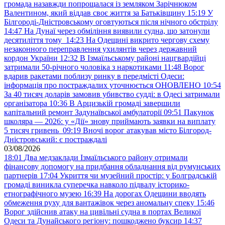
громада назавжди попрощалася із земляком Зарічнюком
Валентином, який віддав своє життя за Батьківщину
15:19
У
Білгороді-Дністровському оговтуються після нічного обстрілу
14:47
На Дунаї через обміління виявили судна, що затонули
десятиліття тому
14:23
На Одещині викрито чергову схему
незаконного переправлення ухилянтів через державний
кордон України
12:32
В Ізмаїльському районі нацгвардійці
затримали 50-річного чоловіка з наркотиками
11:48
Ворог
вдарив ракетами поблизу ринку в передмісті Одеси:
інформація про постраждалих уточнюється ОНОВЛЕНО
10:54
За 40 тисяч доларів замовив убивство судді: в Одесі затримали
організатора
10:36
В Арцизькій громаді завершили
капітальний ремонт Задунаївської амбулаторії
09:51
Пакунок
школяра — 2026: у «Дії» знову приймають заявки на виплату
5 тисяч гривень
09:19
Вночі ворог атакував місто Білгород-
Дністровський: є постраждалі
03/08/2026
18:01
Два медзаклади Ізмаїльського району отримали
фінансову допомогу на придбання обладнання від румунських
партнерів
17:04
Укриття чи музейний простір: у Болградській
громаді виникла суперечка навколо підвалу історико-
етнографічного музею
16:39
На дорогах Одещини вводять
обмеження руху для вантажівок через аномальну спеку
15:46
Ворог здійснив атаку на цивільні судна в портах Великої
Одеси та Дунайського регіону: пошкоджено буксир
14:37