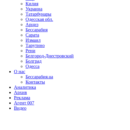
Килия
Украина
Татарбунары
Одесская обл.
Арциз
Бессарабия
Сарата
Измаил
Тарутино
Рени
Белгород-Днестровский
Болград
Одесса
О нас
Бессарабия.ua
Контакты
Аналитика
Архив
Реклама
Агент 007
Видео