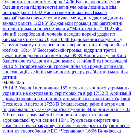
Одещини з позивним «Горн»
14:06
Вдень ворог атакував
Одещину: на підприємстві загинула одна людина, вісім
постраждали
13:02
Наркозалежний житель Ізмаїла
шахрайським шляхом отримував метадон у двох медичних
закладах міста
12:21
У Буджацькій громади дві багатодітні
матері отримали почесне звання “Мати-героїня”
11:23
46-
річний завербований чоловік наводив ворожі удари по
військових обʼєктах Одеси
10:48
Відновлення популяції: у
Тарутинському степу оселилися червонокнижні європейські
хом’яки
10:14
У Бессарабській громаді відкрили третій
сучасний водоочисний комплекс
09:39
Ворог атакував Київ
балістикою та ударними дронами: є загиблий та постраждалі
09:10
У Татарбунарській громаді понад 45 родин отримали
консультації фахівців медичного центру реабілітації матері та
дитини
04/08/2026
18:14
В Україні встановили 159 місць незаконного утримання
українців на окупованих територіях та в рф
17:52
В Арцизькій
громаді провели в останню путь загиблого захисника України
Стоянова Анатолія
17:38
В Ізмаїльському районі затримали
підозрюваного у замаху на зґвалтування 84-річної жінки
17:03
У Болградському районі встановили карантин щодо
африканської чуми свиней
16:41
Румунська енергетична
компанія почала закуповувати електроенергію з України через
зупинку енергоблока АЕС «Чернаводе»
16:06
Вилківська