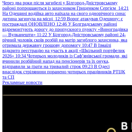
Через два роки після загибелі у Білгород-Дністровському
районі попрощаються із захисником Гриценком Сергієм
14:21
На Одещині водійка авто наїхала на свого однорічного сина:
дитина загинула на місці
12:59
Ворог атакував Одещину: є
постраждалі ОНОВЛЕНО
12:46
У Болградському районі
відремонтують дорогу до пропускного пункту «Виноградівка
— Вулканешти»
11:22
У Білгород-Дністровському районі 24-
річний чоловік скоїв розбій на матір загиблого захисника, яка
отримала державну грошову допомогу
10:47
В Ізмаїлі
відкрито реєстрацію на участь в акції «Шкільний портфелик
2026»
10:34
Чотирьох молодиків із Саф’янівської громади, які
вчинили розбійний напад на пенсіонерів та їх онука,
відправили за ґрати на тривалий строк
09:23
В Одесі
внаслідок стрілянини поранено чотирьох працівників РТЦК
та СП
Рекламные новости