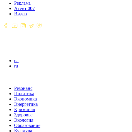
Реклама
Агент 007
Видео
ua
ru
Резонанс
Политика
Экономика
Энергетика
Криминал
Здоровье
Экология
Образование
Культура