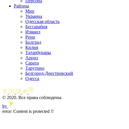
Персона
Районы
Мир
Украина
Одесская область
Бессарабия
Измаил
Рени
Болград
Килия
Татарбунары
Арциз
Сарата
Тарутино
Белгород-Днестровский
Одесса
© 2020. Все права соблюдены.
by
error:
Content is protected !!