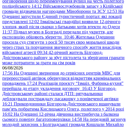
обговорення щодо перейменування вулиці на честь полеглого
поліцейського
14:12
Військовослужбовців запасу з Кілійської
громади відзначили нагородами Міноборони та ЗСУ
12:53
На
Одещині запустили Єдиний туристичний портал: які локації
представлені
12:02
Ізмаїльські гвардійці виявили 12-річного
хлопця, який після сварки з батьками хотів втекти до Одеси
11:37
Підвал музею в Болграді передали під укриття, але
експозицію обіцяють зберегти
10:46
Жителька Одещини
просила суд стягнути з росії 50 тисяч євро моральної шкоди
через страх та порушення звичного способу життя внаслідок
військової агресії
09:34
42-річний житель Білгород-
Дністровського району за збут пістолета та зберігання гранати
може потрапити за ґрати на сім років
06/08/2026
17:56
На Одещині звернення до сервісних центрів МВС для
перереєстрації автівок обернулися відкриттям кримінальних
проваджень
17:24
Реалізація проєкту “Ізмаїл. Фабрика-кухня”
перейшла до етапу укладення договору
16:43
У Білгород-
Дністровському районі сталася ДТП: рятувальники
деблокували постраждалу пасажирку з понівеченої автівки
16:21
Прикордонники Білгорода-Дністровського вшанували
пам’ять побратима Кислицького Олега, полеглого у 2014 році
16:02
На Одещині 12-річна дівчинка вистрибнула з балкона
сьомого поверху багатоповерхівки
14:58
На передовій загинув
молодий захисник з Болградської громади Кишлали Михайло