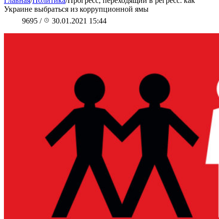
Главная
/
Политика
/
Прогресс, переходящий в регресс: как
Украине выбраться из коррупционной ямы
9695
/
30.01.2021 15:44