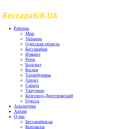
Районы
Мир
Украина
Одесская область
Бессарабия
Измаил
Рени
Болград
Килия
Татарбунары
Арциз
Сарата
Тарутино
Белгород-Днестровский
Одесса
Аналитика
Архив
О нас
Бессарабия.ua
Контакты