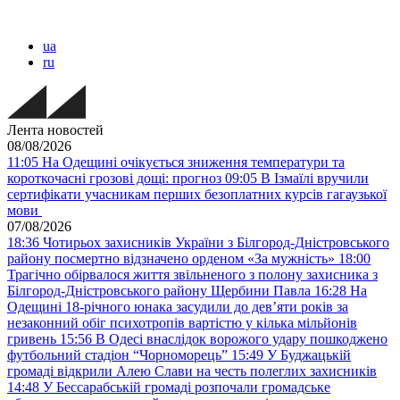
ua
ru
Лента новостей
08/08/2026
11:05
На Одещині очікується зниження температури та
короткочасні грозові дощі: прогноз
09:05
В Ізмаїлі вручили
сертифікати учасникам перших безоплатних курсів гагаузької
мови
07/08/2026
18:36
Чотирьох захисників України з Білгород-Дністровського
району посмертно відзначено орденом «За мужність»
18:00
Трагічно обірвалося життя звільненого з полону захисника з
Білгород-Дністровського району Щербини Павла
16:28
На
Одещині 18-річного юнака засудили до дев’яти років за
незаконний обіг психотропів вартістю у кілька мільйонів
гривень
15:56
В Одесі внаслідок ворожого удару пошкоджено
футбольний стадіон “Чорноморець”
15:49
У Буджацькій
громаді відкрили Алею Слави на честь полеглих захисників
14:48
У Бессарабській громаді розпочали громадське