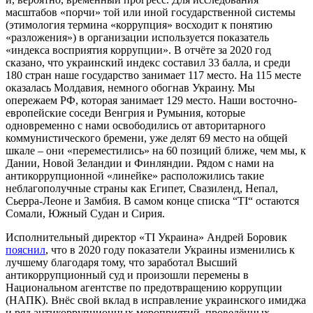
масштабов «порчи» той или иной государственной системы
(этимология термина «коррупция» восходит к понятию
«разложения») в организации используется показатель
«индекса восприятия коррупции». В отчёте за 2020 год
сказано, что украинский индекс составил 33 балла, и среди
180 стран наше государство занимает 117 место. На 115 месте
оказалась Молдавия, немного обогнав Украину. Мы
опережаем РФ, которая занимает 129 место. Наши восточно-
европейские соседи Венгрия и Румыния, которые
одновременно с нами освободились от авторитарного
коммунистического бремени, уже делят 69 место на общей
шкале – они «переместились» на 60 позиций ближе, чем мы, к
Дании, Новой Зеландии и Финляндии. Рядом с нами на
антикоррупционной «линейке» расположились такие
неблагополучные страны как Египет, Свазиленд, Непал,
Сьерра-Леоне и Замбия. В самом конце списка “TI“ остаются
Сомали, Южный Судан и Сирия.
Исполнительный директор «TI Украина» Андрей Боровик
пояснил
, что в 2020 году показатели Украины изменились к
лучшему благодаря тому, что заработал Высший
антикоррупционный суд и произошли перемены в
Национальном агентстве по предотвращению коррупции
(НАПК). Внёс свой вклад в исправление украинского имиджа
и ряд антикоррупционных мероприятий, проведённых