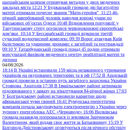
шахрайським шляхом отримував метадон у двох медичних
закладах міста
12:21
У Буджацькій громади дві багатодітні
матері отримали почесне звання “Мати-героїня”
11:23
46-
річний завербований чоловік наводив ворожі удари по
військових обʼєктах Одеси
10:48
Відновлення популяції: у
Тарутинському степу оселилися червонокнижні європейські
хом’яки
10:14
У Бессарабській громаді відкрили третій
сучасний водоочисний комплекс
09:39
Ворог атакував Київ
балістикою та ударними дронами: є загиблий та постраждалі
09:10
У Татарбунарській громаді понад 45 родин отримали
консультації фахівців медичного центру реабілітації матері та
дитини
04/08/2026
18:14
В Україні встановили 159 місць незаконного утримання
українців на окупованих територіях та в рф
17:52
В Арцизькій
громаді провели в останню путь загиблого захисника України
Стоянова Анатолія
17:38
В Ізмаїльському районі затримали
підозрюваного у замаху на зґвалтування 84-річної жінки
17:03
У Болградському районі встановили карантин щодо
африканської чуми свиней
16:41
Румунська енергетична
компанія почала закуповувати електроенергію з України через
зупинку енергоблока АЕС «Чернаводе»
16:06
Вилківська
громада назавжди попрощалася із земляком Зарічнюком
Валентином, який віддав своє життя за Батьківщину
15:19
У
Білгороді-Дністровському оговтуються після нічного обстрілу