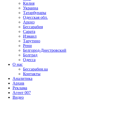
Килия
Украина
Татарбунары
Одесская обл.
Арциз
Бессарабия
Сарата
Измаил
Тарутино
Рени
Белгород-Днестровский
Болград
Одесса
О нас
Бессарабия.ua
Контакты
Аналитика
Архив
Реклама
Агент 007
Видео