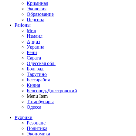
Криминал
Экология
Образование
Персона
Районы
Мир
Измаил
Арциз
Украина
Рени
Сарата
Одесская обл.
Болград
Тарутино
Бессарабия
Килия
Белгород-Днестровский
Menu Item
Татарбунары
Одесса
Рубрики
Резонанс
Политика
Экономика