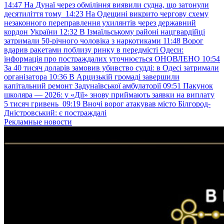
14:47
На Дунаї через обміління виявили судна, що затонули
десятиліття тому
14:23
На Одещині викрито чергову схему
незаконного переправлення ухилянтів через державний
кордон України
12:32
В Ізмаїльському районі нацгвардійці
затримали 50-річного чоловіка з наркотиками
11:48
Ворог
вдарив ракетами поблизу ринку в передмісті Одеси:
інформація про постраждалих уточнюється ОНОВЛЕНО
10:54
За 40 тисяч доларів замовив убивство судді: в Одесі затримали
організатора
10:36
В Арцизькій громаді завершили
капітальний ремонт Задунаївської амбулаторії
09:51
Пакунок
школяра — 2026: у «Дії» знову приймають заявки на виплату
5 тисяч гривень
09:19
Вночі ворог атакував місто Білгород-
Дністровський: є постраждалі
Рекламные новости