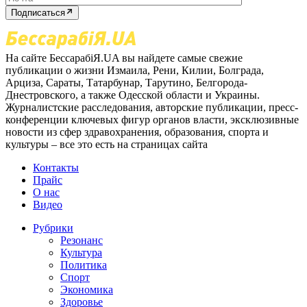
Подписаться
На сайте БессарабіЯ.UA вы найдете самые свежие
публикации о жизни Измаила, Рени, Килии, Болграда,
Арциза, Сараты, Татарбунар, Тарутино, Белгорода-
Днестровского, а также Одесской области и Украины.
Журналистские расследования, авторские публикации, пресс-
конференции ключевых фигур органов власти, эксклюзивные
новости из сфер здравохранения, образования, спорта и
культуры – все это есть на страницах сайта
Контакты
Прайс
О нас
Видео
Рубрики
Резонанс
Культура
Политика
Спорт
Экономика
Здоровье