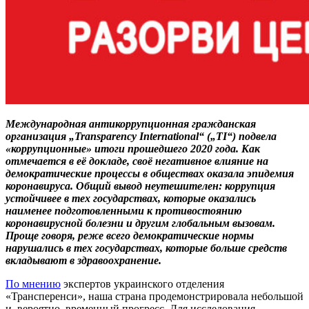
Международная антикоррупционная гражданская
организация „Transparency International“ („TI“) подвела
«коррупционные» итоги прошедшего 2020 года. Как
отмечается в её докладе, своё негативное влияние на
демократические процессы в обществах оказала эпидемия
коронавируса. Общий вывод неутешителен: коррупция
устойчивее в тех государствах, которые оказались
наименее подготовленными к противостоянию
коронавирусной болезни и другим глобальным вызовам.
Проще говоря, реже всего демократические нормы
нарушались в тех государствах, которые больше средств
вкладывают в здравоохранение.
По мнению
экспертов украинского отделения
«Трансперенси», наша страна продемонстрировала небольшой
и, вероятно, временный прогресс. Для исследования