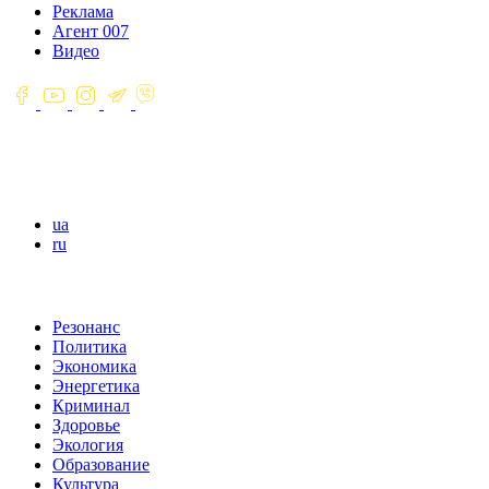
Реклама
Агент 007
Видео
ua
ru
Резонанс
Политика
Экономика
Энергетика
Криминал
Здоровье
Экология
Образование
Культура