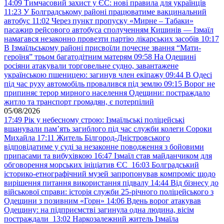
14:09
Тимчасовий захист у ЄС: нові правила для українців
11:23
У Болградському районі працюватиме вакцинальний
автобус
11:02
Через пункт пропуску «Мирне – Табаки»
пасажир рейсового автобуса сполученням Кишинів — Ізмаїл
намагався незаконно провезти партію лікарських засобів
10:17
В Ізмаїльському районі присвоїли почесне звання “Мати-
героїня” трьом багатодітним матерям
09:58
На Одещині
росіяни атакували торговельне судно, завантажене
українською пшеницею: загинув член екіпажу
09:44
В Одесі
під час руху автомобіль провалився під землю
09:15
Ворог не
припиняє терор мирного населення Одещини: постраждало
житло та транспорт громадян, є потерпілий
05/08/2026
17:49
Рік у небесному строю: Ізмаїльські поліцейські
вшанували пам’ять загиблого під час служби колеги Сороки
Михайла
17:11
Житель Білгород-Дністровського
відповідатиме у суді за незаконне поводження з бойовими
припасами та вибухівкою
16:47
Ізмаїл став майданчиком для
обговорення морських ініціатив ЄС
16:03
Болградський
історико-етнографічний музей запропонував компроміс щодо
вирішення питання використання підвалу
14:44
Від бізнесу до
військової справи: історія служби 25-річного поліцейського з
Одещини з позивним «Горн»
14:06
Вдень ворог атакував
Одещину: на підприємстві загинула одна людина, вісім
постраждали
13:02
Наркозалежний житель Ізмаїла