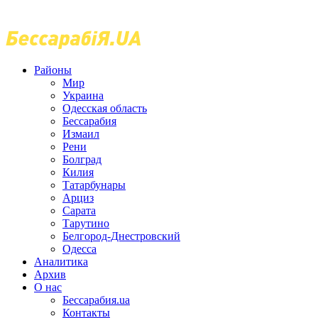
Районы
Мир
Украина
Одесская область
Бессарабия
Измаил
Рени
Болград
Килия
Татарбунары
Арциз
Сарата
Тарутино
Белгород-Днестровский
Одесса
Аналитика
Архив
О нас
Бессарабия.ua
Контакты