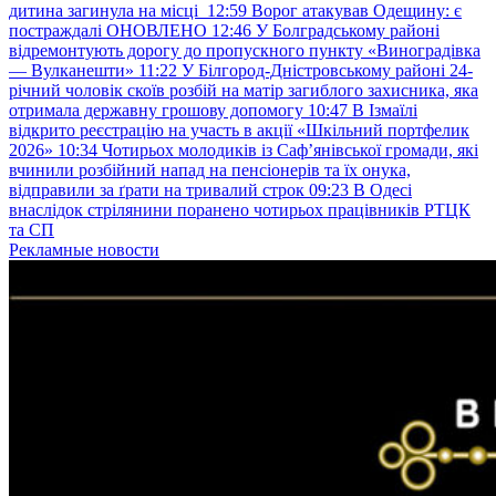
дитина загинула на місці
12:59
Ворог атакував Одещину: є
постраждалі ОНОВЛЕНО
12:46
У Болградському районі
відремонтують дорогу до пропускного пункту «Виноградівка
— Вулканешти»
11:22
У Білгород-Дністровському районі 24-
річний чоловік скоїв розбій на матір загиблого захисника, яка
отримала державну грошову допомогу
10:47
В Ізмаїлі
відкрито реєстрацію на участь в акції «Шкільний портфелик
2026»
10:34
Чотирьох молодиків із Саф’янівської громади, які
вчинили розбійний напад на пенсіонерів та їх онука,
відправили за ґрати на тривалий строк
09:23
В Одесі
внаслідок стрілянини поранено чотирьох працівників РТЦК
та СП
Рекламные новости