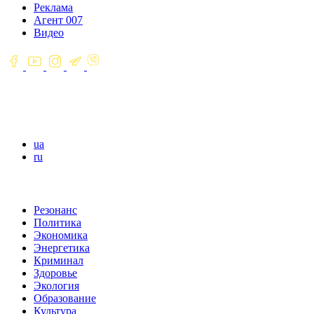
Реклама
Агент 007
Видео
ua
ru
Резонанс
Политика
Экономика
Энергетика
Криминал
Здоровье
Экология
Образование
Культура