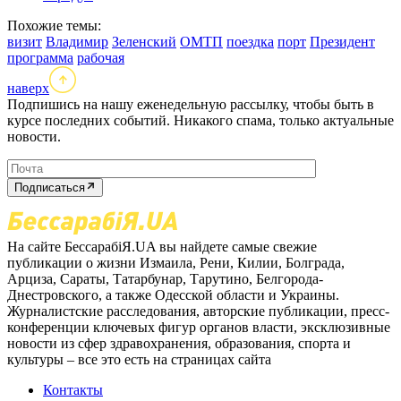
Похожие темы:
визит
Владимир
Зеленский
ОМТП
поездка
порт
Президент
программа
рабочая
наверх
Подпишись на нашу еженедельную рассылку, чтобы быть в
курсе последних событий. Никакого спама, только актуальные
новости.
Подписаться
На сайте БессарабіЯ.UA вы найдете самые свежие
публикации о жизни Измаила, Рени, Килии, Болграда,
Арциза, Сараты, Татарбунар, Тарутино, Белгорода-
Днестровского, а также Одесской области и Украины.
Журналистские расследования, авторские публикации, пресс-
конференции ключевых фигур органов власти, эксклюзивные
новости из сфер здравохранения, образования, спорта и
культуры – все это есть на страницах сайта
Контакты