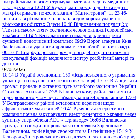
шахрайським шляхом отримував метадон у двох медичних
закладах міста
12:21
У Буджацькій громади дві багатодітні
матері отримали почесне звання “Мати-героїня”
11:23
46-
річний завербований чоловік наводив ворожі удари по
військових обʼєктах Одеси
10:48
Відновлення популяції: у
Тарутинському степу оселилися червонокнижні європейські
хом’яки
10:14
У Бессарабській громаді відкрили третій
сучасний водоочисний комплекс
09:39
Ворог атакував Київ
балістикою та ударними дронами: є загиблий та постраждалі
09:10
У Татарбунарській громаді понад 45 родин отримали
консультації фахівців медичного центру реабілітації матері та
дитини
04/08/2026
18:14
В Україні встановили 159 місць незаконного утримання
українців на окупованих територіях та в рф
17:52
В Арцизькій
громаді провели в останню путь загиблого захисника України
Стоянова Анатолія
17:38
В Ізмаїльському районі затримали
підозрюваного у замаху на зґвалтування 84-річної жінки
17:03
У Болградському районі встановили карантин щодо
африканської чуми свиней
16:41
Румунська енергетична
компанія почала закуповувати електроенергію з України через
зупинку енергоблока АЕС «Чернаводе»
16:06
Вилківська
громада назавжди попрощалася із земляком Зарічнюком
Валентином, який віддав своє життя за Батьківщину
15:19
У
Білгороді-Дністровському оговтуються після нічного обстрілу