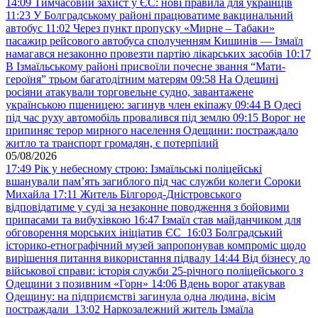
14:09
Тимчасовий захист у ЄС: нові правила для українців
11:23
У Болградському районі працюватиме вакцинальний
автобус
11:02
Через пункт пропуску «Мирне – Табаки»
пасажир рейсового автобуса сполученням Кишинів — Ізмаїл
намагався незаконно провезти партію лікарських засобів
10:17
В Ізмаїльському районі присвоїли почесне звання “Мати-
героїня” трьом багатодітним матерям
09:58
На Одещині
росіяни атакували торговельне судно, завантажене
українською пшеницею: загинув член екіпажу
09:44
В Одесі
під час руху автомобіль провалився під землю
09:15
Ворог не
припиняє терор мирного населення Одещини: постраждало
житло та транспорт громадян, є потерпілий
05/08/2026
17:49
Рік у небесному строю: Ізмаїльські поліцейські
вшанували пам’ять загиблого під час служби колеги Сороки
Михайла
17:11
Житель Білгород-Дністровського
відповідатиме у суді за незаконне поводження з бойовими
припасами та вибухівкою
16:47
Ізмаїл став майданчиком для
обговорення морських ініціатив ЄС
16:03
Болградський
історико-етнографічний музей запропонував компроміс щодо
вирішення питання використання підвалу
14:44
Від бізнесу до
військової справи: історія служби 25-річного поліцейського з
Одещини з позивним «Горн»
14:06
Вдень ворог атакував
Одещину: на підприємстві загинула одна людина, вісім
постраждали
13:02
Наркозалежний житель Ізмаїла