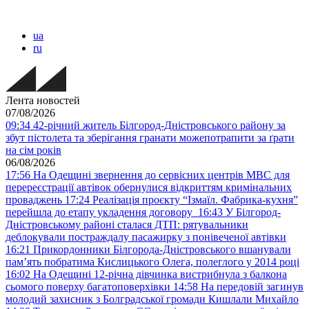
ua
ru
Лента новостей
07/08/2026
09:34
42-річний житель Білгород-Дністровського району за
збут пістолета та зберігання гранати можепотрапити за ґрати
на сім років
06/08/2026
17:56
На Одещині звернення до сервісних центрів МВС для
перереєстрації автівок обернулися відкриттям кримінальних
проваджень
17:24
Реалізація проєкту “Ізмаїл. Фабрика-кухня”
перейшла до етапу укладення договору
16:43
У Білгород-
Дністровському районі сталася ДТП: рятувальники
деблокували постраждалу пасажирку з понівеченої автівки
16:21
Прикордонники Білгорода-Дністровського вшанували
пам’ять побратима Кислицького Олега, полеглого у 2014 році
16:02
На Одещині 12-річна дівчинка вистрибнула з балкона
сьомого поверху багатоповерхівки
14:58
На передовій загинув
молодий захисник з Болградської громади Кишлали Михайло