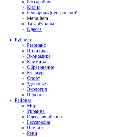
Бессарабия
Килия
Белгород-Днестровский
Menu Item
Татарбунары
Одесса
Рубрики
Резонанс
Политика
Экономика
Криминал
Образование
Культура
Спорт
Здоровье
Экология
Персона
Районы
Мир
Украина
Одесская область
Бессарабия
Измаил
Рени