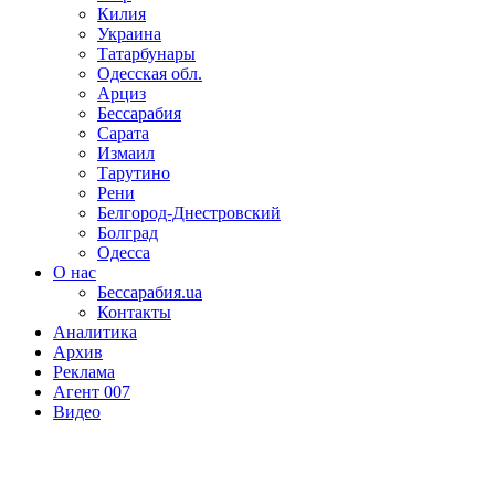
Килия
Украина
Татарбунары
Одесская обл.
Арциз
Бессарабия
Сарата
Измаил
Тарутино
Рени
Белгород-Днестровский
Болград
Одесса
О нас
Бессарабия.ua
Контакты
Аналитика
Архив
Реклама
Агент 007
Видео