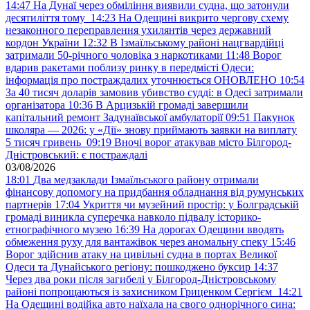
14:47
На Дунаї через обміління виявили судна, що затонули
десятиліття тому
14:23
На Одещині викрито чергову схему
незаконного переправлення ухилянтів через державний
кордон України
12:32
В Ізмаїльському районі нацгвардійці
затримали 50-річного чоловіка з наркотиками
11:48
Ворог
вдарив ракетами поблизу ринку в передмісті Одеси:
інформація про постраждалих уточнюється ОНОВЛЕНО
10:54
За 40 тисяч доларів замовив убивство судді: в Одесі затримали
організатора
10:36
В Арцизькій громаді завершили
капітальний ремонт Задунаївської амбулаторії
09:51
Пакунок
школяра — 2026: у «Дії» знову приймають заявки на виплату
5 тисяч гривень
09:19
Вночі ворог атакував місто Білгород-
Дністровський: є постраждалі
03/08/2026
18:01
Два медзаклади Ізмаїльського району отримали
фінансову допомогу на придбання обладнання від румунських
партнерів
17:04
Укриття чи музейний простір: у Болградській
громаді виникла суперечка навколо підвалу історико-
етнографічного музею
16:39
На дорогах Одещини вводять
обмеження руху для вантажівок через аномальну спеку
15:46
Ворог здійснив атаку на цивільні судна в портах Великої
Одеси та Дунайського регіону: пошкоджено буксир
14:37
Через два роки після загибелі у Білгород-Дністровському
районі попрощаються із захисником Гриценком Сергієм
14:21
На Одещині водійка авто наїхала на свого однорічного сина: