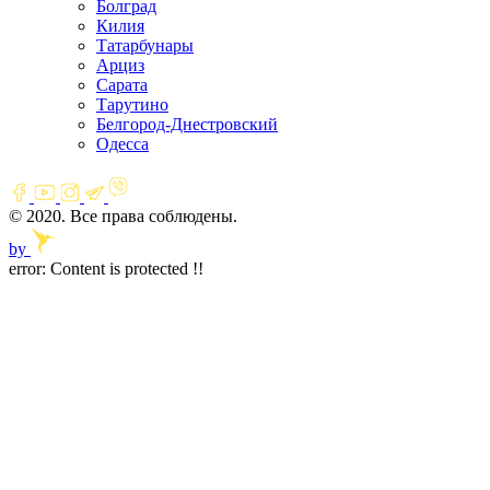
Болград
Килия
Татарбунары
Арциз
Сарата
Тарутино
Белгород-Днестровский
Одесса
© 2020. Все права соблюдены.
by
error:
Content is protected !!