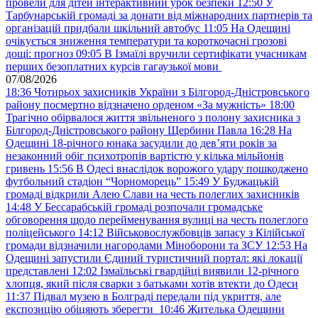
провели для дітей інтерактивний урок безпеки
12:50
У
Тарбунарській громаді за донати від міжнародних партнерів та
організацій придбали шкільний автобус
11:05
На Одещині
очікується зниження температури та короткочасні грозові
дощі: прогноз
09:05
В Ізмаїлі вручили сертифікати учасникам
перших безоплатних курсів гагаузької мови
07/08/2026
18:36
Чотирьох захисників України з Білгород-Дністровського
району посмертно відзначено орденом «За мужність»
18:00
Трагічно обірвалося життя звільненого з полону захисника з
Білгород-Дністровського району Щербини Павла
16:28
На
Одещині 18-річного юнака засудили до дев’яти років за
незаконний обіг психотропів вартістю у кілька мільйонів
гривень
15:56
В Одесі внаслідок ворожого удару пошкоджено
футбольний стадіон “Чорноморець”
15:49
У Буджацькій
громаді відкрили Алею Слави на честь полеглих захисників
14:48
У Бессарабській громаді розпочали громадське
обговорення щодо перейменування вулиці на честь полеглого
поліцейського
14:12
Військовослужбовців запасу з Кілійської
громади відзначили нагородами Міноборони та ЗСУ
12:53
На
Одещині запустили Єдиний туристичний портал: які локації
представлені
12:02
Ізмаїльські гвардійці виявили 12-річного
хлопця, який після сварки з батьками хотів втекти до Одеси
11:37
Підвал музею в Болграді передали під укриття, але
експозицію обіцяють зберегти
10:46
Жителька Одещини