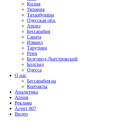
Килия
Украина
Татарбунары
Одесская обл.
Арциз
Бессарабия
Сарата
Измаил
Тарутино
Рени
Белгород-Днестровский
Болград
Одесса
О нас
Бессарабия.ua
Контакты
Аналитика
Архив
Реклама
Агент 007
Видео