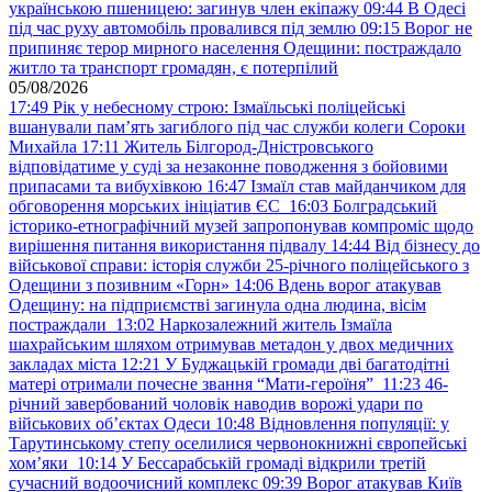
українською пшеницею: загинув член екіпажу
09:44
В Одесі
під час руху автомобіль провалився під землю
09:15
Ворог не
припиняє терор мирного населення Одещини: постраждало
житло та транспорт громадян, є потерпілий
05/08/2026
17:49
Рік у небесному строю: Ізмаїльські поліцейські
вшанували пам’ять загиблого під час служби колеги Сороки
Михайла
17:11
Житель Білгород-Дністровського
відповідатиме у суді за незаконне поводження з бойовими
припасами та вибухівкою
16:47
Ізмаїл став майданчиком для
обговорення морських ініціатив ЄС
16:03
Болградський
історико-етнографічний музей запропонував компроміс щодо
вирішення питання використання підвалу
14:44
Від бізнесу до
військової справи: історія служби 25-річного поліцейського з
Одещини з позивним «Горн»
14:06
Вдень ворог атакував
Одещину: на підприємстві загинула одна людина, вісім
постраждали
13:02
Наркозалежний житель Ізмаїла
шахрайським шляхом отримував метадон у двох медичних
закладах міста
12:21
У Буджацькій громади дві багатодітні
матері отримали почесне звання “Мати-героїня”
11:23
46-
річний завербований чоловік наводив ворожі удари по
військових обʼєктах Одеси
10:48
Відновлення популяції: у
Тарутинському степу оселилися червонокнижні європейські
хом’яки
10:14
У Бессарабській громаді відкрили третій
сучасний водоочисний комплекс
09:39
Ворог атакував Київ