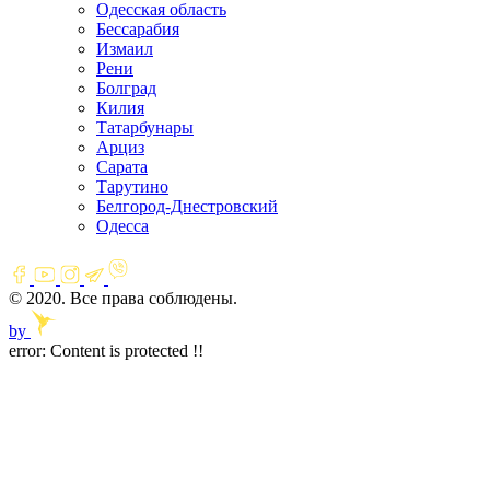
Одесская область
Бессарабия
Измаил
Рени
Болград
Килия
Татарбунары
Арциз
Сарата
Тарутино
Белгород-Днестровский
Одесса
© 2020. Все права соблюдены.
by
error:
Content is protected !!