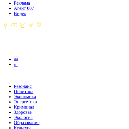
Реклама
Агент 007
Видео
ua
ru
Резонанс
Политика
Экономика
Энергетика
Криминал
Здоровье
Экология
Образование
Культура