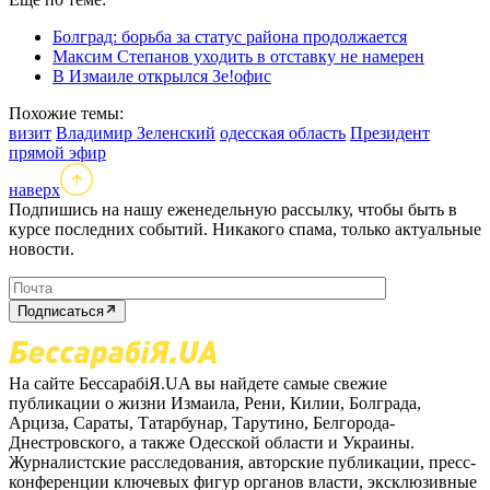
Болград: борьба за статус района продолжается
Максим Степанов уходить в отставку не намерен
В Измаиле открылся Зе!офис
Похожие темы:
визит
Владимир Зеленский
одесская область
Президент
прямой эфир
наверх
Подпишись на нашу еженедельную рассылку, чтобы быть в
курсе последних событий. Никакого спама, только актуальные
новости.
Подписаться
На сайте БессарабіЯ.UA вы найдете самые свежие
публикации о жизни Измаила, Рени, Килии, Болграда,
Арциза, Сараты, Татарбунар, Тарутино, Белгорода-
Днестровского, а также Одесской области и Украины.
Журналистские расследования, авторские публикации, пресс-
конференции ключевых фигур органов власти, эксклюзивные