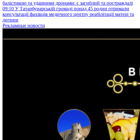
балістикою та ударними дронами: є загиблий та постраждалі
09:10
У Татарбунарській громаді понад 45 родин отримали
консультації фахівців медичного центру реабілітації матері та
дитини
Рекламные новости