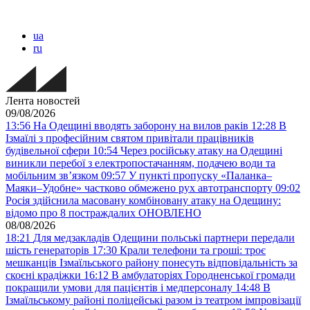
ua
ru
Лента новостей
09/08/2026
13:56
На Одещині вводять заборону на вилов раків
12:28
В
Ізмаїлі з професійним святом привітали працівників
будівельної сфери
10:54
Через російську атаку на Одещині
виникли перебої з електропостачанням, подачею води та
мобільним звʼязком
09:57
У пункті пропуску «Паланка–
Маяки–Удобне» частково обмежено рух автотранспорту
09:02
Росія здійснила масовану комбіновану атаку на Одещину:
відомо про 8 постраждалих ОНОВЛЕНО
08/08/2026
18:21
Для медзакладів Одещини польські партнери передали
шість генераторів
17:30
Крали телефони та гроші: троє
мешканців Ізмаїльського району понесуть відповідальність за
скоєні крадіжки
16:12
В амбулаторіях Городненської громади
покращили умови для пацієнтів і медперсоналу
14:48
В
Ізмаїльському районі поліцейські разом із театром імпровізації