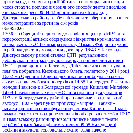
просила суд стягнути з росії 50 тисяч євро моральної шкоди
через страх та порушення звичного способу життя внаслідок
військової агресії
09:34
42-річний житель Білгород-
Дністровського району за збут пістолета та зберігання гранати
може потрапити за ґрати на сім років
06/08/2026
17:56
На Одещині звернення до сервісних центрів МВС для
перереєстрації автівок обернулися відкриттям кримінальних
проваджень
17:24
Реалізація проєкту “Ізмаїл. Фабрика-кухня”
перейшла до етапу укладення договору
16:43
У Білгород-
Дністровському районі сталася ДТП: рятувальники
деблокували постраждалу пасажирку з понівеченої автівки
16:21
Прикордонники Білгорода-Дністровського вшанували
пам’ять побратима Кислицького Олега, полеглого у 2014 році
16:02
На Одещині 12-річна дівчинка вистрибнула з балкона
сьомого поверху багатоповерхівки
14:58
На передовій загинув
молодий захисник з Болградської громади Кишлали Михайло
14:09
Тимчасовий захист у ЄС: нові правила для українців
11:23
У Болградському районі працюватиме вакцинальний
автобус
11:02
Через пункт пропуску «Мирне – Табаки»
пасажир рейсового автобуса сполученням Кишинів — Ізмаїл
намагався незаконно провезти партію лікарських засобів
10:17
В Ізмаїльському районі присвоїли почесне звання “Мати-
героїня” трьом багатодітним матерям
09:58
На Одещині
росіяни атакували торговельне судно, завантажене