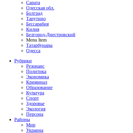
Сарата
Одесская обл.
Болград
Тарутино
Бессарабия
Килия
Белгород-Днестровский
Menu Item
Татарбунары
Одесса
Рубрики
Резонанс
Политика
Экономика
Криминал
Образование
Культура
Спорт
Здоровье
Экология
Персона
Районы
Мир
Украина