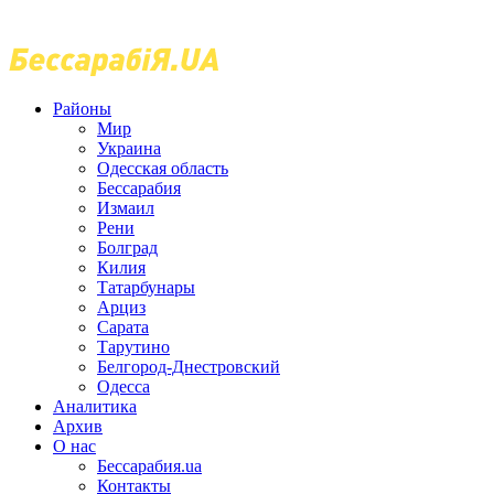
Районы
Мир
Украина
Одесская область
Бессарабия
Измаил
Рени
Болград
Килия
Татарбунары
Арциз
Сарата
Тарутино
Белгород-Днестровский
Одесса
Аналитика
Архив
О нас
Бессарабия.ua
Контакты