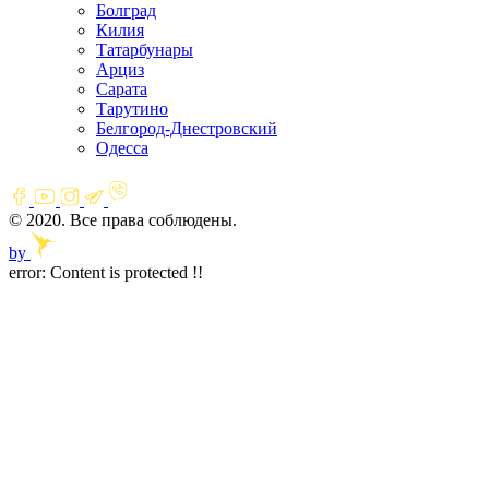
Болград
Килия
Татарбунары
Арциз
Сарата
Тарутино
Белгород-Днестровский
Одесса
© 2020. Все права соблюдены.
by
error:
Content is protected !!