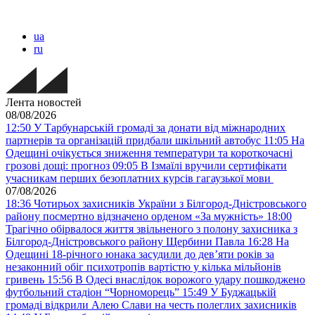
ua
ru
Лента новостей
08/08/2026
12:50
У Тарбунарській громаді за донати від міжнародних
партнерів та організацій придбали шкільний автобус
11:05
На
Одещині очікується зниження температури та короткочасні
грозові дощі: прогноз
09:05
В Ізмаїлі вручили сертифікати
учасникам перших безоплатних курсів гагаузької мови
07/08/2026
18:36
Чотирьох захисників України з Білгород-Дністровського
району посмертно відзначено орденом «За мужність»
18:00
Трагічно обірвалося життя звільненого з полону захисника з
Білгород-Дністровського району Щербини Павла
16:28
На
Одещині 18-річного юнака засудили до дев’яти років за
незаконний обіг психотропів вартістю у кілька мільйонів
гривень
15:56
В Одесі внаслідок ворожого удару пошкоджено
футбольний стадіон “Чорноморець”
15:49
У Буджацькій
громаді відкрили Алею Слави на честь полеглих захисників