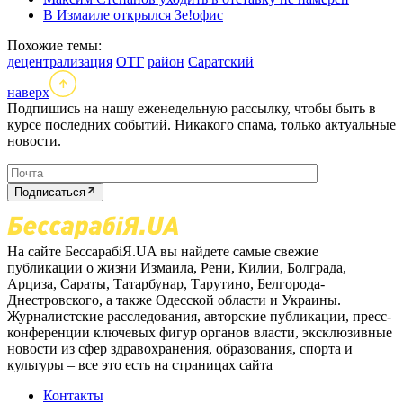
В Измаиле открылся Зе!офис
Похожие темы:
децентрализация
ОТГ
район
Саратский
наверх
Подпишись на нашу еженедельную рассылку, чтобы быть в
курсе последних событий. Никакого спама, только актуальные
новости.
Подписаться
На сайте БессарабіЯ.UA вы найдете самые свежие
публикации о жизни Измаила, Рени, Килии, Болграда,
Арциза, Сараты, Татарбунар, Тарутино, Белгорода-
Днестровского, а также Одесской области и Украины.
Журналистские расследования, авторские публикации, пресс-
конференции ключевых фигур органов власти, эксклюзивные
новости из сфер здравохранения, образования, спорта и
культуры – все это есть на страницах сайта
Контакты