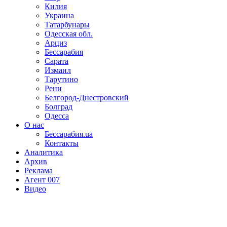
Килия
Украина
Татарбунары
Одесская обл.
Арциз
Бессарабия
Сарата
Измаил
Тарутино
Рени
Белгород-Днестровский
Болград
Одесса
О нас
Бессарабия.ua
Контакты
Аналитика
Архив
Реклама
Агент 007
Видео