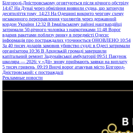
Білгороді-Дністровському оговтуються після нічного обстрілу
14:47
На Дунаї через обміління виявили судна, що затонули
десятиліття тому
14:23
На Одещині викрито чергову схему
незаконного переправлення ухилянтів через державний
кордон України
12:32
В Ізмаїльському районі нацгвардійці
затримали 50-річного чоловіка з наркотиками
11:48
Ворог
вдарив ракетами поблизу ринку в передмісті Одеси:
інформація про постраждалих уточнюється ОНОВЛЕНО
10:54
За 40 тисяч доларів замовив убивство судді: в Одесі затримали
організатора
10:36
В Арцизькій громаді завершили
капітальний ремонт Задунаївської амбулаторії
09:51
Пакунок
школяра — 2026: у «Дії» знову приймають заявки на виплату
5 тисяч гривень
09:19
Вночі ворог атакував місто Білгород-
Дністровський: є постраждалі
Рекламные новости