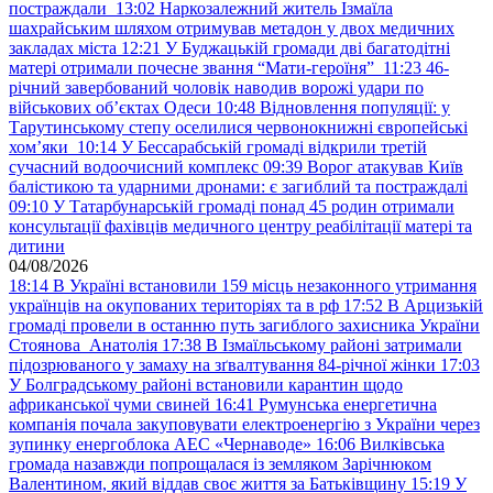
постраждали
13:02
Наркозалежний житель Ізмаїла
шахрайським шляхом отримував метадон у двох медичних
закладах міста
12:21
У Буджацькій громади дві багатодітні
матері отримали почесне звання “Мати-героїня”
11:23
46-
річний завербований чоловік наводив ворожі удари по
військових обʼєктах Одеси
10:48
Відновлення популяції: у
Тарутинському степу оселилися червонокнижні європейські
хом’яки
10:14
У Бессарабській громаді відкрили третій
сучасний водоочисний комплекс
09:39
Ворог атакував Київ
балістикою та ударними дронами: є загиблий та постраждалі
09:10
У Татарбунарській громаді понад 45 родин отримали
консультації фахівців медичного центру реабілітації матері та
дитини
04/08/2026
18:14
В Україні встановили 159 місць незаконного утримання
українців на окупованих територіях та в рф
17:52
В Арцизькій
громаді провели в останню путь загиблого захисника України
Стоянова Анатолія
17:38
В Ізмаїльському районі затримали
підозрюваного у замаху на зґвалтування 84-річної жінки
17:03
У Болградському районі встановили карантин щодо
африканської чуми свиней
16:41
Румунська енергетична
компанія почала закуповувати електроенергію з України через
зупинку енергоблока АЕС «Чернаводе»
16:06
Вилківська
громада назавжди попрощалася із земляком Зарічнюком
Валентином, який віддав своє життя за Батьківщину
15:19
У