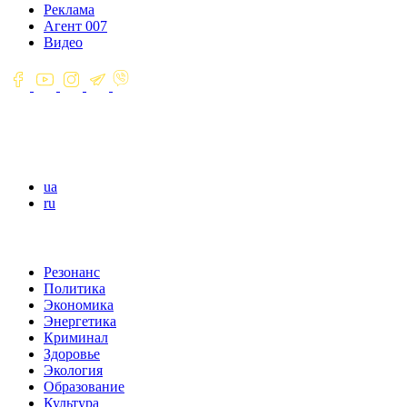
Реклама
Агент 007
Видео
ua
ru
Резонанс
Политика
Экономика
Энергетика
Криминал
Здоровье
Экология
Образование
Культура