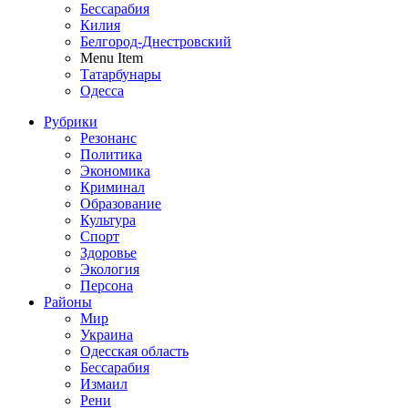
Бессарабия
Килия
Белгород-Днестровский
Menu Item
Татарбунары
Одесса
Рубрики
Резонанс
Политика
Экономика
Криминал
Образование
Культура
Спорт
Здоровье
Экология
Персона
Районы
Мир
Украина
Одесская область
Бессарабия
Измаил
Рени