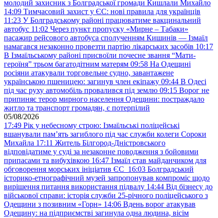
молодий захисник з Болградської громади Кишлали Михайло
14:09
Тимчасовий захист у ЄС: нові правила для українців
11:23
У Болградському районі працюватиме вакцинальний
автобус
11:02
Через пункт пропуску «Мирне – Табаки»
пасажир рейсового автобуса сполученням Кишинів — Ізмаїл
намагався незаконно провезти партію лікарських засобів
10:17
В Ізмаїльському районі присвоїли почесне звання “Мати-
героїня” трьом багатодітним матерям
09:58
На Одещині
росіяни атакували торговельне судно, завантажене
українською пшеницею: загинув член екіпажу
09:44
В Одесі
під час руху автомобіль провалився під землю
09:15
Ворог не
припиняє терор мирного населення Одещини: постраждало
житло та транспорт громадян, є потерпілий
05/08/2026
17:49
Рік у небесному строю: Ізмаїльські поліцейські
вшанували пам’ять загиблого під час служби колеги Сороки
Михайла
17:11
Житель Білгород-Дністровського
відповідатиме у суді за незаконне поводження з бойовими
припасами та вибухівкою
16:47
Ізмаїл став майданчиком для
обговорення морських ініціатив ЄС
16:03
Болградський
історико-етнографічний музей запропонував компроміс щодо
вирішення питання використання підвалу
14:44
Від бізнесу до
військової справи: історія служби 25-річного поліцейського з
Одещини з позивним «Горн»
14:06
Вдень ворог атакував
Одещину: на підприємстві загинула одна людина, вісім