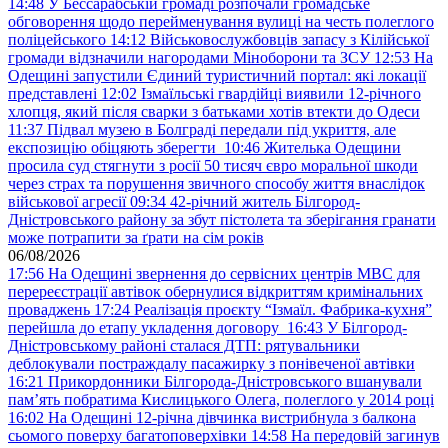
14:48
У Бессарабській громаді розпочали громадське
обговорення щодо перейменування вулиці на честь полеглого
поліцейського
14:12
Військовослужбовців запасу з Кілійської
громади відзначили нагородами Міноборони та ЗСУ
12:53
На
Одещині запустили Єдиний туристичний портал: які локації
представлені
12:02
Ізмаїльські гвардійці виявили 12-річного
хлопця, який після сварки з батьками хотів втекти до Одеси
11:37
Підвал музею в Болграді передали під укриття, але
експозицію обіцяють зберегти
10:46
Жителька Одещини
просила суд стягнути з росії 50 тисяч євро моральної шкоди
через страх та порушення звичного способу життя внаслідок
військової агресії
09:34
42-річний житель Білгород-
Дністровського району за збут пістолета та зберігання гранати
може потрапити за ґрати на сім років
06/08/2026
17:56
На Одещині звернення до сервісних центрів МВС для
перереєстрації автівок обернулися відкриттям кримінальних
проваджень
17:24
Реалізація проєкту “Ізмаїл. Фабрика-кухня”
перейшла до етапу укладення договору
16:43
У Білгород-
Дністровському районі сталася ДТП: рятувальники
деблокували постраждалу пасажирку з понівеченої автівки
16:21
Прикордонники Білгорода-Дністровського вшанували
пам’ять побратима Кислицького Олега, полеглого у 2014 році
16:02
На Одещині 12-річна дівчинка вистрибнула з балкона
сьомого поверху багатоповерхівки
14:58
На передовій загинув