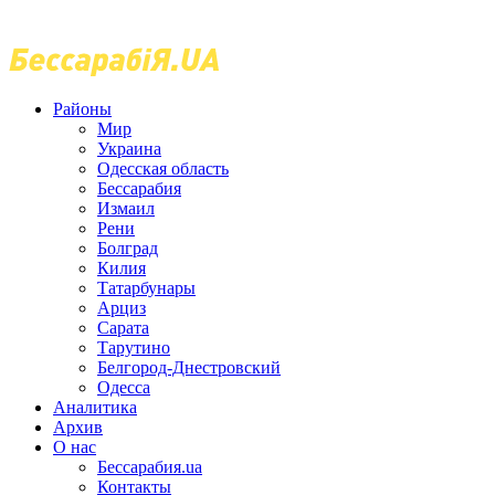
Районы
Мир
Украина
Одесская область
Бессарабия
Измаил
Рени
Болград
Килия
Татарбунары
Арциз
Сарата
Тарутино
Белгород-Днестровский
Одесса
Аналитика
Архив
О нас
Бессарабия.ua
Контакты