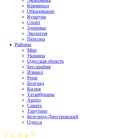
Экономика
Криминал
Образование
Культура
Спорт
Здоровье
Экология
Персона
Районы
Мир
Украина
Одесская область
Бессарабия
Измаил
Рени
Болград
Килия
Татарбунары
Арциз
Сарата
Тарутино
Белгород-Днестровский
Одесса