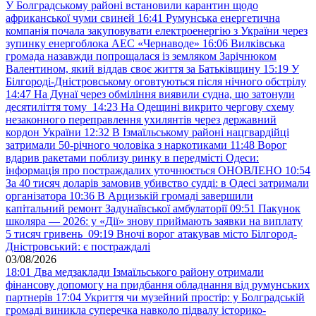
У Болградському районі встановили карантин щодо
африканської чуми свиней
16:41
Румунська енергетична
компанія почала закуповувати електроенергію з України через
зупинку енергоблока АЕС «Чернаводе»
16:06
Вилківська
громада назавжди попрощалася із земляком Зарічнюком
Валентином, який віддав своє життя за Батьківщину
15:19
У
Білгороді-Дністровському оговтуються після нічного обстрілу
14:47
На Дунаї через обміління виявили судна, що затонули
десятиліття тому
14:23
На Одещині викрито чергову схему
незаконного переправлення ухилянтів через державний
кордон України
12:32
В Ізмаїльському районі нацгвардійці
затримали 50-річного чоловіка з наркотиками
11:48
Ворог
вдарив ракетами поблизу ринку в передмісті Одеси:
інформація про постраждалих уточнюється ОНОВЛЕНО
10:54
За 40 тисяч доларів замовив убивство судді: в Одесі затримали
організатора
10:36
В Арцизькій громаді завершили
капітальний ремонт Задунаївської амбулаторії
09:51
Пакунок
школяра — 2026: у «Дії» знову приймають заявки на виплату
5 тисяч гривень
09:19
Вночі ворог атакував місто Білгород-
Дністровський: є постраждалі
03/08/2026
18:01
Два медзаклади Ізмаїльського району отримали
фінансову допомогу на придбання обладнання від румунських
партнерів
17:04
Укриття чи музейний простір: у Болградській
громаді виникла суперечка навколо підвалу історико-