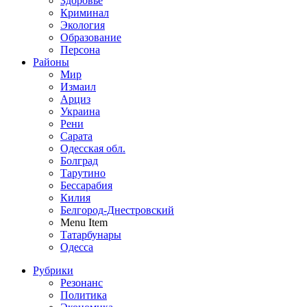
Здоровье
Криминал
Экология
Образование
Персона
Районы
Мир
Измаил
Арциз
Украина
Рени
Сарата
Одесская обл.
Болград
Тарутино
Бессарабия
Килия
Белгород-Днестровский
Menu Item
Татарбунары
Одесса
Рубрики
Резонанс
Политика