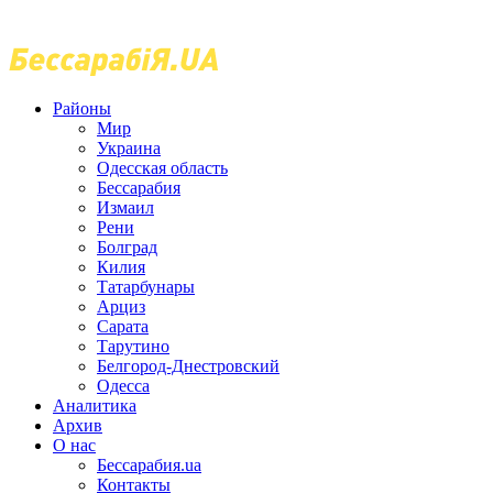
Районы
Мир
Украина
Одесская область
Бессарабия
Измаил
Рени
Болград
Килия
Татарбунары
Арциз
Сарата
Тарутино
Белгород-Днестровский
Одесса
Аналитика
Архив
О нас
Бессарабия.ua
Контакты