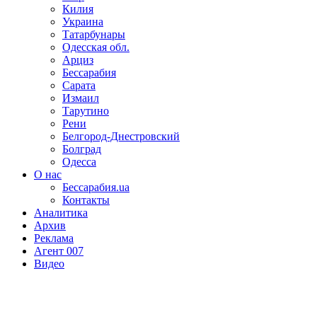
Килия
Украина
Татарбунары
Одесская обл.
Арциз
Бессарабия
Сарата
Измаил
Тарутино
Рени
Белгород-Днестровский
Болград
Одесса
О нас
Бессарабия.ua
Контакты
Аналитика
Архив
Реклама
Агент 007
Видео