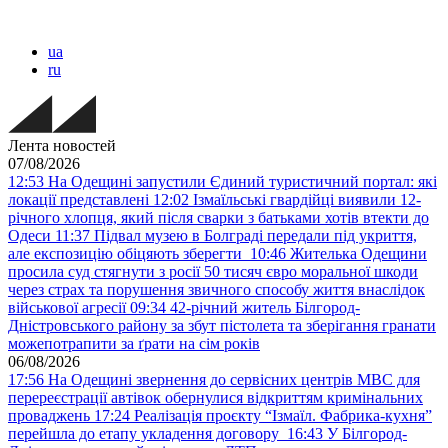
ua
ru
Лента новостей
07/08/2026
12:53
На Одещині запустили Єдиний туристичний портал: які
локації представлені
12:02
Ізмаїльські гвардійці виявили 12-
річного хлопця, який після сварки з батьками хотів втекти до
Одеси
11:37
Підвал музею в Болграді передали під укриття,
але експозицію обіцяють зберегти
10:46
Жителька Одещини
просила суд стягнути з росії 50 тисяч євро моральної шкоди
через страх та порушення звичного способу життя внаслідок
військової агресії
09:34
42-річний житель Білгород-
Дністровського району за збут пістолета та зберігання гранати
можепотрапити за ґрати на сім років
06/08/2026
17:56
На Одещині звернення до сервісних центрів МВС для
перереєстрації автівок обернулися відкриттям кримінальних
проваджень
17:24
Реалізація проєкту “Ізмаїл. Фабрика-кухня”
перейшла до етапу укладення договору
16:43
У Білгород-