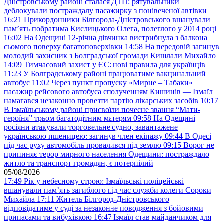
Дністровському районі сталася ДТП: рятувальники
деблокували постраждалу пасажирку з понівеченої автівки
16:21
Прикордонники Білгорода-Дністровського вшанували
пам’ять побратима Кислицького Олега, полеглого у 2014 році
16:02
На Одещині 12-річна дівчинка вистрибнула з балкона
сьомого поверху багатоповерхівки
14:58
На передовій загинув
молодий захисник з Болградської громади Кишлали Михайло
14:09
Тимчасовий захист у ЄС: нові правила для українців
11:23
У Болградському районі працюватиме вакцинальний
автобус
11:02
Через пункт пропуску «Мирне – Табаки»
пасажир рейсового автобуса сполученням Кишинів — Ізмаїл
намагався незаконно провезти партію лікарських засобів
10:17
В Ізмаїльському районі присвоїли почесне звання “Мати-
героїня” трьом багатодітним матерям
09:58
На Одещині
росіяни атакували торговельне судно, завантажене
українською пшеницею: загинув член екіпажу
09:44
В Одесі
під час руху автомобіль провалився під землю
09:15
Ворог не
припиняє терор мирного населення Одещини: постраждало
житло та транспорт громадян, є потерпілий
05/08/2026
17:49
Рік у небесному строю: Ізмаїльські поліцейські
вшанували пам’ять загиблого під час служби колеги Сороки
Михайла
17:11
Житель Білгород-Дністровського
відповідатиме у суді за незаконне поводження з бойовими
припасами та вибухівкою
16:47
Ізмаїл став майданчиком для