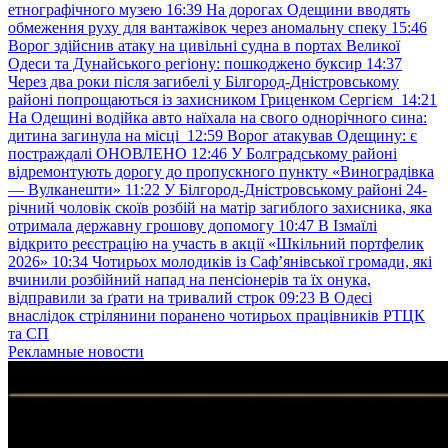
етнографічного музею
16:39
На дорогах Одещини вводять
обмеження руху для вантажівок через аномальну спеку
15:46
Ворог здійснив атаку на цивільні судна в портах Великої
Одеси та Дунайського регіону: пошкоджено буксир
14:37
Через два роки після загибелі у Білгород-Дністровському
районі попрощаються із захисником Гриценком Сергієм
14:21
На Одещині водійка авто наїхала на свого однорічного сина:
дитина загинула на місці
12:59
Ворог атакував Одещину: є
постраждалі ОНОВЛЕНО
12:46
У Болградському районі
відремонтують дорогу до пропускного пункту «Виноградівка
— Вулканешти»
11:22
У Білгород-Дністровському районі 24-
річний чоловік скоїв розбій на матір загиблого захисника, яка
отримала державну грошову допомогу
10:47
В Ізмаїлі
відкрито реєстрацію на участь в акції «Шкільний портфелик
2026»
10:34
Чотирьох молодиків із Саф’янівської громади, які
вчинили розбійний напад на пенсіонерів та їх онука,
відправили за ґрати на тривалий строк
09:23
В Одесі
внаслідок стрілянини поранено чотирьох працівників РТЦК
та СП
Рекламные новости