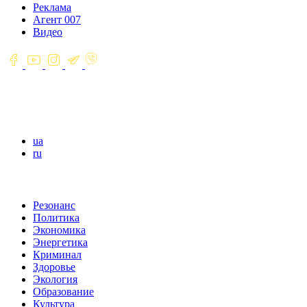
Реклама
Агент 007
Видео
ua
ru
Резонанс
Политика
Экономика
Энергетика
Криминал
Здоровье
Экология
Образование
Культура