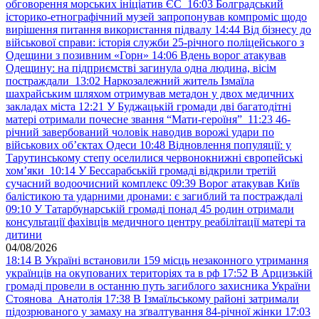
обговорення морських ініціатив ЄС
16:03
Болградський
історико-етнографічний музей запропонував компроміс щодо
вирішення питання використання підвалу
14:44
Від бізнесу до
військової справи: історія служби 25-річного поліцейського з
Одещини з позивним «Горн»
14:06
Вдень ворог атакував
Одещину: на підприємстві загинула одна людина, вісім
постраждали
13:02
Наркозалежний житель Ізмаїла
шахрайським шляхом отримував метадон у двох медичних
закладах міста
12:21
У Буджацькій громади дві багатодітні
матері отримали почесне звання “Мати-героїня”
11:23
46-
річний завербований чоловік наводив ворожі удари по
військових обʼєктах Одеси
10:48
Відновлення популяції: у
Тарутинському степу оселилися червонокнижні європейські
хом’яки
10:14
У Бессарабській громаді відкрили третій
сучасний водоочисний комплекс
09:39
Ворог атакував Київ
балістикою та ударними дронами: є загиблий та постраждалі
09:10
У Татарбунарській громаді понад 45 родин отримали
консультації фахівців медичного центру реабілітації матері та
дитини
04/08/2026
18:14
В Україні встановили 159 місць незаконного утримання
українців на окупованих територіях та в рф
17:52
В Арцизькій
громаді провели в останню путь загиблого захисника України
Стоянова Анатолія
17:38
В Ізмаїльському районі затримали
підозрюваного у замаху на зґвалтування 84-річної жінки
17:03