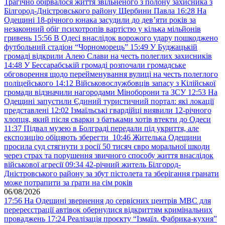
Трагічно обірвалося життя звільненого з полону захисника з
Білгород-Дністровського району Щербини Павла
16:28
На
Одещині 18-річного юнака засудили до дев’яти років за
незаконний обіг психотропів вартістю у кілька мільйонів
гривень
15:56
В Одесі внаслідок ворожого удару пошкоджено
футбольний стадіон “Чорноморець”
15:49
У Буджацькій
громаді відкрили Алею Слави на честь полеглих захисників
14:48
У Бессарабській громаді розпочали громадське
обговорення щодо перейменування вулиці на честь полеглого
поліцейського
14:12
Військовослужбовців запасу з Кілійської
громади відзначили нагородами Міноборони та ЗСУ
12:53
На
Одещині запустили Єдиний туристичний портал: які локації
представлені
12:02
Ізмаїльські гвардійці виявили 12-річного
хлопця, який після сварки з батьками хотів втекти до Одеси
11:37
Підвал музею в Болграді передали під укриття, але
експозицію обіцяють зберегти
10:46
Жителька Одещини
просила суд стягнути з росії 50 тисяч євро моральної шкоди
через страх та порушення звичного способу життя внаслідок
військової агресії
09:34
42-річний житель Білгород-
Дністровського району за збут пістолета та зберігання гранати
може потрапити за ґрати на сім років
06/08/2026
17:56
На Одещині звернення до сервісних центрів МВС для
перереєстрації автівок обернулися відкриттям кримінальних
проваджень
17:24
Реалізація проєкту “Ізмаїл. Фабрика-кухня”