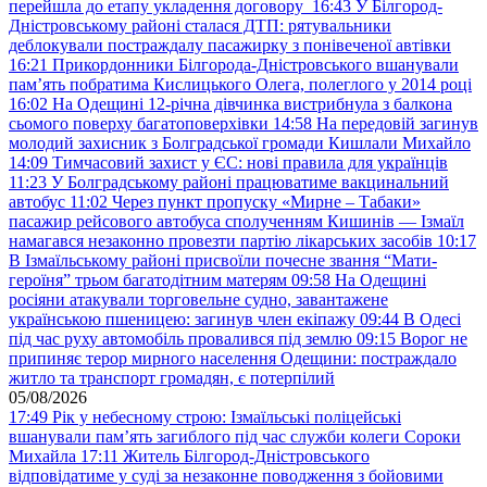
перейшла до етапу укладення договору
16:43
У Білгород-
Дністровському районі сталася ДТП: рятувальники
деблокували постраждалу пасажирку з понівеченої автівки
16:21
Прикордонники Білгорода-Дністровського вшанували
пам’ять побратима Кислицького Олега, полеглого у 2014 році
16:02
На Одещині 12-річна дівчинка вистрибнула з балкона
сьомого поверху багатоповерхівки
14:58
На передовій загинув
молодий захисник з Болградської громади Кишлали Михайло
14:09
Тимчасовий захист у ЄС: нові правила для українців
11:23
У Болградському районі працюватиме вакцинальний
автобус
11:02
Через пункт пропуску «Мирне – Табаки»
пасажир рейсового автобуса сполученням Кишинів — Ізмаїл
намагався незаконно провезти партію лікарських засобів
10:17
В Ізмаїльському районі присвоїли почесне звання “Мати-
героїня” трьом багатодітним матерям
09:58
На Одещині
росіяни атакували торговельне судно, завантажене
українською пшеницею: загинув член екіпажу
09:44
В Одесі
під час руху автомобіль провалився під землю
09:15
Ворог не
припиняє терор мирного населення Одещини: постраждало
житло та транспорт громадян, є потерпілий
05/08/2026
17:49
Рік у небесному строю: Ізмаїльські поліцейські
вшанували пам’ять загиблого під час служби колеги Сороки
Михайла
17:11
Житель Білгород-Дністровського
відповідатиме у суді за незаконне поводження з бойовими