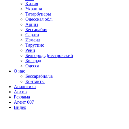
Килия
Украина
Татарбунары
Одесская обл.
Арциз
Бессарабия
Сарата
Измаил
Тарутино
Рени
Белгород-Днестровский
Болград
Одесса
О нас
Бессарабия.ua
Контакты
Аналитика
Архив
Реклама
Агент 007
Видео