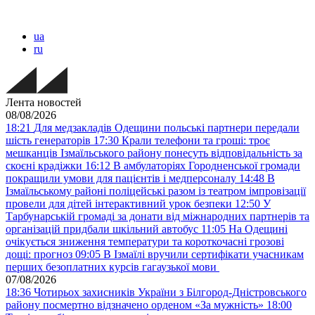
ua
ru
Лента новостей
08/08/2026
18:21
Для медзакладів Одещини польські партнери передали
шість генераторів
17:30
Крали телефони та гроші: троє
мешканців Ізмаїльського району понесуть відповідальність за
скоєні крадіжки
16:12
В амбулаторіях Городненської громади
покращили умови для пацієнтів і медперсоналу
14:48
В
Ізмаїльському районі поліцейські разом із театром імпровізації
провели для дітей інтерактивний урок безпеки
12:50
У
Тарбунарській громаді за донати від міжнародних партнерів та
організацій придбали шкільний автобус
11:05
На Одещині
очікується зниження температури та короткочасні грозові
дощі: прогноз
09:05
В Ізмаїлі вручили сертифікати учасникам
перших безоплатних курсів гагаузької мови
07/08/2026
18:36
Чотирьох захисників України з Білгород-Дністровського
району посмертно відзначено орденом «За мужність»
18:00