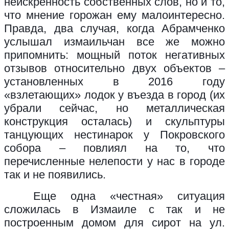
неискренность собственных слов, но и то,
что мнение горожан ему малоинтересно.
Правда, два случая, когда Абрамченко
услышал измаильчан все же можно
припомнить: мощный поток негативных
отзывов относительно двух объектов –
установленных в 2016 году
«взлетающих» лодок у въезда в город (их
убрали сейчас, но металлическая
конструкция осталась) и скульптуры
танцующих нестинарок у Покровского
собора – повлиял на то, что
перечисленные нелепости у нас в городе
так и не появились.
Еще одна «честная» ситуация
сложилась в Измаиле с так и не
построенным домом для сирот на ул.