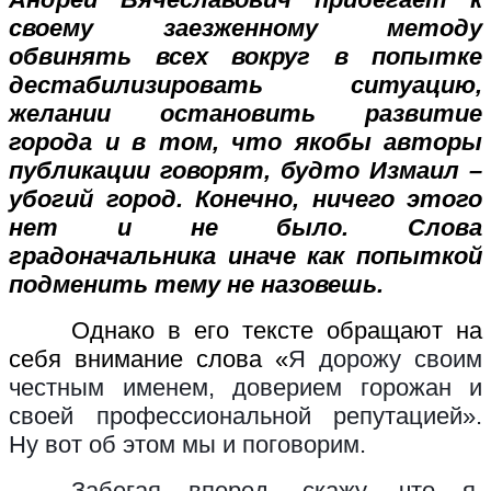
своему заезженному методу
обвинять всех вокруг в попытке
дестабилизировать ситуацию,
желании остановить развитие
города и в том, что якобы авторы
публикации говорят, будто Измаил –
убогий город. Конечно, ничего этого
нет и не было. Слова
градоначальника иначе как попыткой
подменить тему не назовешь.
Однако в его тексте обращают на
себя внимание слова «
Я дорожу своим
честным именем, доверием горожан и
своей профессиональной репутацией».
Ну вот об этом мы и поговорим.
Забегая вперед, скажу, что я,