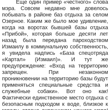
Еще один пример «честного» слова
мэра. Совсем недавно мне довелось
побывать в районе баз отдыха за селом
Озерное. Каким же было мое удивление,
когда на воротах бывшей базы отдыха
«Прибой», которая больше десяти лет
назад была передана пароходством
Измаилу в коммунальную собственность,
я увидела надпись «База спецотряда
«Картал» (Измаил)». И тут же
предупреждение: «Вход на территорию
запрещен. При незаконном
проникновении на территорию базы будут
применяться специальные средства и
служебные собаки». Вот оно как!
Фактически единственное место отдыха с
безопасным подходом к воде, близкое к