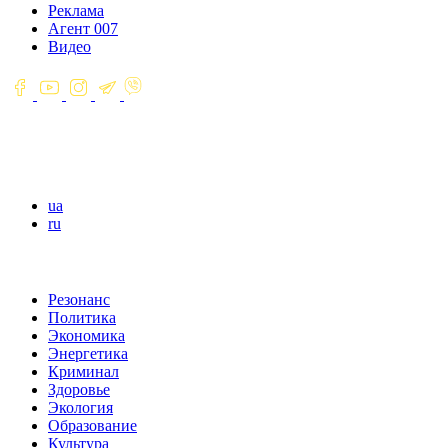
Реклама
Агент 007
Видео
ua
ru
Резонанс
Политика
Экономика
Энергетика
Криминал
Здоровье
Экология
Образование
Культура