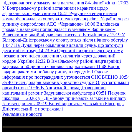
підозрюваного у замаху на зґвалтування 84-річної жінки
17:03
У Болградському районі встановили карантин щодо
африканської чуми свиней
16:41
Румунська енергетична
компанія почала закуповувати електроенергію з України через
зупинку енергоблока АЕС «Чернаводе»
16:06
Вилківська
громада назавжди попрощалася із земляком Зарічнюком
Валентином, який віддав своє життя за Батьківщину
15:19
У
Білгороді-Дністровському оговтуються після нічного обстрілу
14:47
На Дунаї через обміління виявили судна, що затонули
десятиліття тому
14:23
На Одещині викрито чергову схему
незаконного переправлення ухилянтів через державний
кордон України
12:32
В Ізмаїльському районі нацгвардійці
затримали 50-річного чоловіка з наркотиками
11:48
Ворог
вдарив ракетами поблизу ринку в передмісті Одеси:
інформація про постраждалих уточнюється ОНОВЛЕНО
10:54
За 40 тисяч доларів замовив убивство судді: в Одесі затримали
організатора
10:36
В Арцизькій громаді завершили
капітальний ремонт Задунаївської амбулаторії
09:51
Пакунок
школяра — 2026: у «Дії» знову приймають заявки на виплату
5 тисяч гривень
09:19
Вночі ворог атакував місто Білгород-
Дністровський: є постраждалі
Рекламные новости