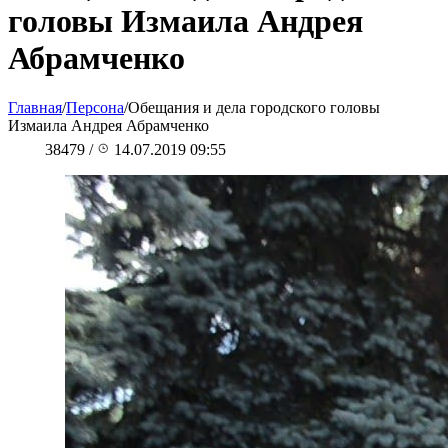
головы Измаила Андрея
Абрамченко
Главная
/
Персона
/
Обещания и дела городского головы
Измаила Андрея Абрамченко
38479
/
14.07.2019 09:55