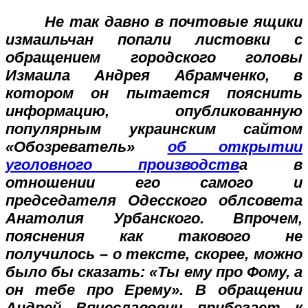
Не так давно в почтовые ящики
измаильчан попали листовки с
обращением городского головы
Измаила Андрея Абрамченко, в
котором он пытается пояснить
информацию, опубликованную
популярным украинским сайтом
«Обозреватель»
об открытии
уголовного производств
а в
отношении его самого и
председателя Одесского облсовета
Анатолия Урбанского. Впрочем,
пояснения как такового не
получилось – о тексте, скорее, можно
было бы сказать: «Ты ему про Фому, а
он тебе про Ерему». В обращении
Андрей Вячеславович прибегает к