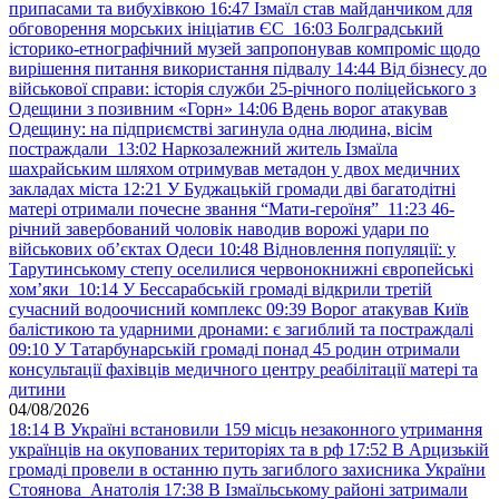
припасами та вибухівкою
16:47
Ізмаїл став майданчиком для
обговорення морських ініціатив ЄС
16:03
Болградський
історико-етнографічний музей запропонував компроміс щодо
вирішення питання використання підвалу
14:44
Від бізнесу до
військової справи: історія служби 25-річного поліцейського з
Одещини з позивним «Горн»
14:06
Вдень ворог атакував
Одещину: на підприємстві загинула одна людина, вісім
постраждали
13:02
Наркозалежний житель Ізмаїла
шахрайським шляхом отримував метадон у двох медичних
закладах міста
12:21
У Буджацькій громади дві багатодітні
матері отримали почесне звання “Мати-героїня”
11:23
46-
річний завербований чоловік наводив ворожі удари по
військових обʼєктах Одеси
10:48
Відновлення популяції: у
Тарутинському степу оселилися червонокнижні європейські
хом’яки
10:14
У Бессарабській громаді відкрили третій
сучасний водоочисний комплекс
09:39
Ворог атакував Київ
балістикою та ударними дронами: є загиблий та постраждалі
09:10
У Татарбунарській громаді понад 45 родин отримали
консультації фахівців медичного центру реабілітації матері та
дитини
04/08/2026
18:14
В Україні встановили 159 місць незаконного утримання
українців на окупованих територіях та в рф
17:52
В Арцизькій
громаді провели в останню путь загиблого захисника України
Стоянова Анатолія
17:38
В Ізмаїльському районі затримали