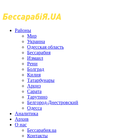
Районы
Мир
Украина
Одесская область
Бессарабия
Измаил
Рени
Болград
Килия
Татарбунары
Арциз
Сарата
Тарутино
Белгород-Днестровский
Одесса
Аналитика
Архив
О нас
Бессарабия.ua
Контакты