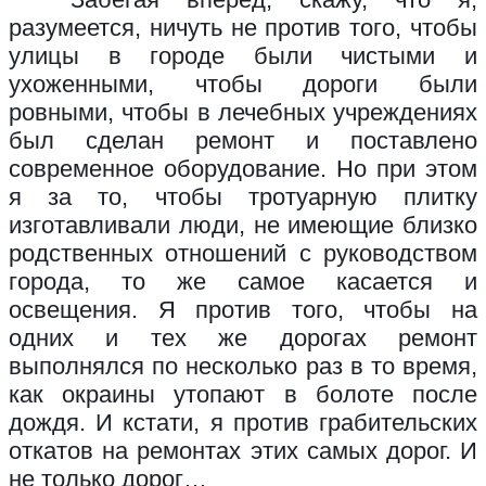
разумеется, ничуть не против того, чтобы
улицы в городе были чистыми и
ухоженными, чтобы дороги были
ровными, чтобы в лечебных учреждениях
был сделан ремонт и поставлено
современное оборудование. Но при этом
я за то, чтобы тротуарную плитку
изготавливали люди, не имеющие близко
родственных отношений с руководством
города, то же самое касается и
освещения. Я против того, чтобы на
одних и тех же дорогах ремонт
выполнялся по несколько раз в то время,
как окраины утопают в болоте после
дождя. И кстати, я против грабительских
откатов на ремонтах этих самых дорог. И
не только дорог…