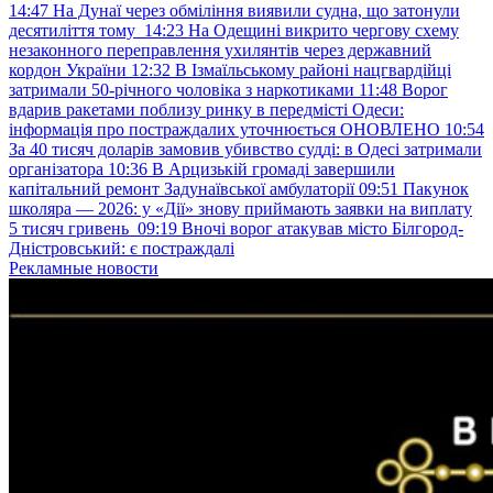
14:47
На Дунаї через обміління виявили судна, що затонули
десятиліття тому
14:23
На Одещині викрито чергову схему
незаконного переправлення ухилянтів через державний
кордон України
12:32
В Ізмаїльському районі нацгвардійці
затримали 50-річного чоловіка з наркотиками
11:48
Ворог
вдарив ракетами поблизу ринку в передмісті Одеси:
інформація про постраждалих уточнюється ОНОВЛЕНО
10:54
За 40 тисяч доларів замовив убивство судді: в Одесі затримали
організатора
10:36
В Арцизькій громаді завершили
капітальний ремонт Задунаївської амбулаторії
09:51
Пакунок
школяра — 2026: у «Дії» знову приймають заявки на виплату
5 тисяч гривень
09:19
Вночі ворог атакував місто Білгород-
Дністровський: є постраждалі
Рекламные новости