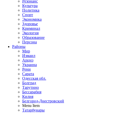
Резонанс
Культура
Политика
Спорт
Экономика
Здоровье
Криминал
Экология
Образование
Персона
Районы
Мир
Измаил
Арциз
Украина
Рени
Сарата
Одесская обл.
Болград
Тарутино
Бессарабия
Килия
Белгород-Днестровский
Menu Item
Татарбунары