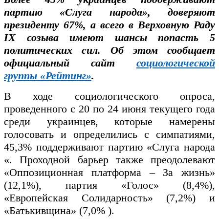
партию «Слуга народа», доверяют
президенту 67%, а всего в Верховную Раду
IX созыва имеют шансы попасть 5
политических сил. Об этом сообщает
официальный сайт
социологической
группы «Рейтинг»
.
В ходе социологического опроса,
проведенного с 20 по 24 июня текущего года
среди украинцев, которые намерены
голосовать и определились с симпатиями,
45,3% поддерживают партию «Слуга народа
«. Проходной барьер также преодолевают
«Оппозиционная платформа – За жизнь»
(12,1%), партия «Голос» (8,4%),
«Европейская Солидарность» (7,2%) и
«Батькивщина» (7,0% ).