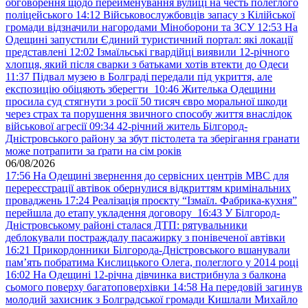
обговорення щодо перейменування вулиці на честь полеглого
поліцейського
14:12
Військовослужбовців запасу з Кілійської
громади відзначили нагородами Міноборони та ЗСУ
12:53
На
Одещині запустили Єдиний туристичний портал: які локації
представлені
12:02
Ізмаїльські гвардійці виявили 12-річного
хлопця, який після сварки з батьками хотів втекти до Одеси
11:37
Підвал музею в Болграді передали під укриття, але
експозицію обіцяють зберегти
10:46
Жителька Одещини
просила суд стягнути з росії 50 тисяч євро моральної шкоди
через страх та порушення звичного способу життя внаслідок
військової агресії
09:34
42-річний житель Білгород-
Дністровського району за збут пістолета та зберігання гранати
може потрапити за ґрати на сім років
06/08/2026
17:56
На Одещині звернення до сервісних центрів МВС для
перереєстрації автівок обернулися відкриттям кримінальних
проваджень
17:24
Реалізація проєкту “Ізмаїл. Фабрика-кухня”
перейшла до етапу укладення договору
16:43
У Білгород-
Дністровському районі сталася ДТП: рятувальники
деблокували постраждалу пасажирку з понівеченої автівки
16:21
Прикордонники Білгорода-Дністровського вшанували
пам’ять побратима Кислицького Олега, полеглого у 2014 році
16:02
На Одещині 12-річна дівчинка вистрибнула з балкона
сьомого поверху багатоповерхівки
14:58
На передовій загинув
молодий захисник з Болградської громади Кишлали Михайло