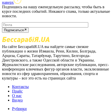
наверх
Подпишись на нашу еженедельную рассылку, чтобы быть в
курсе последних событий. Никакого спама, только актуальные
новости.
Подписаться
На сайте БессарабіЯ.UA вы найдете самые свежие
публикации о жизни Измаила, Рени, Килии, Болграда,
Арциза, Сараты, Татарбунар, Тарутино, Белгорода-
Днестровского, а также Одесской области и Украины.
Журналистские расследования, авторские публикации, пресс-
конференции ключевых фигур органов власти, эксклюзивные
новости из сфер здравохранения, образования, спорта и
культуры – все это есть на страницах сайта
Контакты
Прайс
О нас
Видео
Рубрики