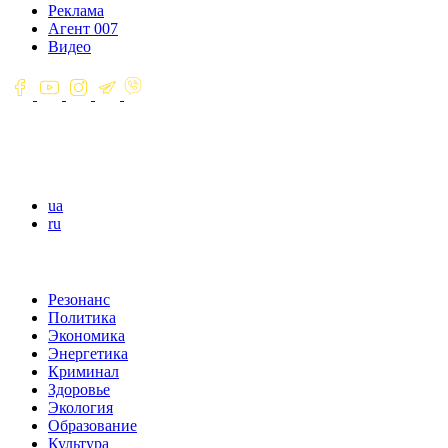
Реклама
Агент 007
Видео
ua
ru
Резонанс
Политика
Экономика
Энергетика
Криминал
Здоровье
Экология
Образование
Культура