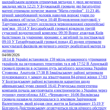
шахрайським шляхом отримував метадон у двох медичних
закладах міста
12:21
У Буджацькій громади дві багатодітні
матері отримали почесне звання “Мати-героїня”
11:23
46-
річний завербований чоловік наводив ворожі удари по
військових обʼєктах Одеси
10:48
Відновлення популяції: у
Тарутинському степу оселилися червонокнижні європейські
хом’яки
10:14
У Бессарабській громаді відкрили третій
сучасний водоочисний комплекс
09:39
Ворог атакував Київ
балістикою та ударними дронами: є загиблий та постраждалі
09:10
У Татарбунарській громаді понад 45 родин отримали
консультації фахівців медичного центру реабілітації матері та
дитини
04/08/2026
18:14
В Україні встановили 159 місць незаконного утримання
українців на окупованих територіях та в рф
17:52
В Арцизькій
громаді провели в останню путь загиблого захисника України
Стоянова Анатолія
17:38
В Ізмаїльському районі затримали
підозрюваного у замаху на зґвалтування 84-річної жінки
17:03
У Болградському районі встановили карантин щодо
африканської чуми свиней
16:41
Румунська енергетична
компанія почала закуповувати електроенергію з України через
зупинку енергоблока АЕС «Чернаводе»
16:06
Вилківська
громада назавжди попрощалася із земляком Зарічнюком
Валентином, який віддав своє життя за Батьківщину
15:19
У
Білгороді-Дністровському оговтуються після нічного обстрілу