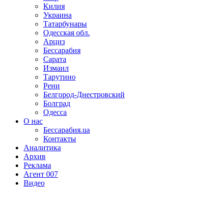
Килия
Украина
Татарбунары
Одесская обл.
Арциз
Бессарабия
Сарата
Измаил
Тарутино
Рени
Белгород-Днестровский
Болград
Одесса
О нас
Бессарабия.ua
Контакты
Аналитика
Архив
Реклама
Агент 007
Видео