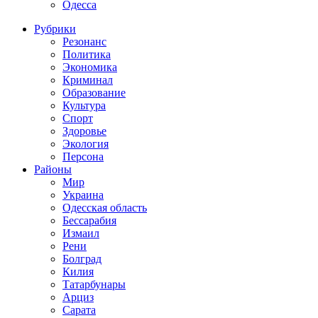
Одесса
Рубрики
Резонанс
Политика
Экономика
Криминал
Образование
Культура
Спорт
Здоровье
Экология
Персона
Районы
Мир
Украина
Одесская область
Бессарабия
Измаил
Рени
Болград
Килия
Татарбунары
Арциз
Сарата