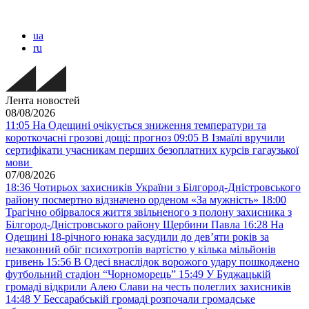
ua
ru
Лента новостей
08/08/2026
11:05
На Одещині очікується зниження температури та
короткочасні грозові дощі: прогноз
09:05
В Ізмаїлі вручили
сертифікати учасникам перших безоплатних курсів гагаузької
мови
07/08/2026
18:36
Чотирьох захисників України з Білгород-Дністровського
району посмертно відзначено орденом «За мужність»
18:00
Трагічно обірвалося життя звільненого з полону захисника з
Білгород-Дністровського району Щербини Павла
16:28
На
Одещині 18-річного юнака засудили до дев’яти років за
незаконний обіг психотропів вартістю у кілька мільйонів
гривень
15:56
В Одесі внаслідок ворожого удару пошкоджено
футбольний стадіон “Чорноморець”
15:49
У Буджацькій
громаді відкрили Алею Слави на честь полеглих захисників
14:48
У Бессарабській громаді розпочали громадське