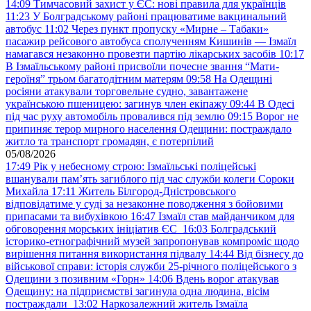
14:09
Тимчасовий захист у ЄС: нові правила для українців
11:23
У Болградському районі працюватиме вакцинальний
автобус
11:02
Через пункт пропуску «Мирне – Табаки»
пасажир рейсового автобуса сполученням Кишинів — Ізмаїл
намагався незаконно провезти партію лікарських засобів
10:17
В Ізмаїльському районі присвоїли почесне звання “Мати-
героїня” трьом багатодітним матерям
09:58
На Одещині
росіяни атакували торговельне судно, завантажене
українською пшеницею: загинув член екіпажу
09:44
В Одесі
під час руху автомобіль провалився під землю
09:15
Ворог не
припиняє терор мирного населення Одещини: постраждало
житло та транспорт громадян, є потерпілий
05/08/2026
17:49
Рік у небесному строю: Ізмаїльські поліцейські
вшанували пам’ять загиблого під час служби колеги Сороки
Михайла
17:11
Житель Білгород-Дністровського
відповідатиме у суді за незаконне поводження з бойовими
припасами та вибухівкою
16:47
Ізмаїл став майданчиком для
обговорення морських ініціатив ЄС
16:03
Болградський
історико-етнографічний музей запропонував компроміс щодо
вирішення питання використання підвалу
14:44
Від бізнесу до
військової справи: історія служби 25-річного поліцейського з
Одещини з позивним «Горн»
14:06
Вдень ворог атакував
Одещину: на підприємстві загинула одна людина, вісім
постраждали
13:02
Наркозалежний житель Ізмаїла