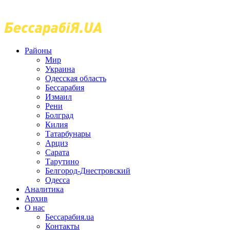
Районы
Мир
Украина
Одесская область
Бессарабия
Измаил
Рени
Болград
Килия
Татарбунары
Арциз
Сарата
Тарутино
Белгород-Днестровский
Одесса
Аналитика
Архив
О нас
Бессарабия.ua
Контакты