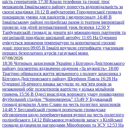
шість генераторів
17:30
Крали телефони та гроші: троє
мешканців Ізмаїльського району понесуть відповідальність за
скоєні крадіжки
16:12
В амбулаторіях Городненської громади
покращили умови для пацієнтів і медперсоналу
14:48
В
Ізмаїльському районі поліцейські разом із театром імпровізації
провели для дітей інтерактивний урок безпеки
12:50
У
Тарбунарській громаді за донати від міжнародних партнерів та
організацій придбали шкільний автобус
11:05
На Одещині
очікується зниження температури та короткочасні грозові
дощі: прогноз
09:05
В Ізмаїлі вручили сертифікати учасникам
перших безоплатних курсів гагаузької мови
07/08/2026
18:36
Чотирьох захисників України з Білгород-Дністровського
району посмертно відзначено орденом «За мужність»
18:00
Трагічно обірвалося життя звільненого з полону захисника з
Білгород-Дністровського району Щербини Павла
16:28
На
Одещині 18-річного юнака засудили до дев’яти років за
незаконний обіг психотропів вартістю у кілька мільйонів
гривень
15:56
В Одесі внаслідок ворожого удару пошкоджено
футбольний стадіон “Чорноморець”
15:49
У Буджацькій
громаді відкрили Алею Слави на честь полеглих захисників
14:48
У Бессарабській громаді розпочали громадське
обговорення щодо перейменування вулиці на честь полеглого
поліцейського
14:12
Військовослужбовців запасу з Кілійської
громади відзначили нагородами Міноборони та ЗСУ
12:53
На