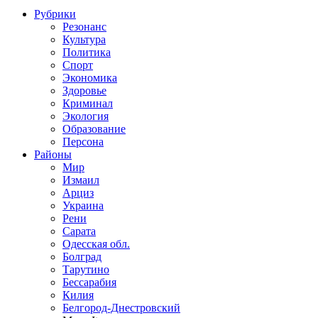
Рубрики
Резонанс
Культура
Политика
Спорт
Экономика
Здоровье
Криминал
Экология
Образование
Персона
Районы
Мир
Измаил
Арциз
Украина
Рени
Сарата
Одесская обл.
Болград
Тарутино
Бессарабия
Килия
Белгород-Днестровский