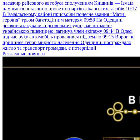
пасажир рейсового автобуса сполученням Кишинів — Ізмаїл
намагався незаконно провезти партію лікарських засобів
10:17
В Ізмаїльському районі присвоїли почесне звання “Мати-
героїня” трьом багатодітним матерям
09:58
На Одещині
росіяни атакували торговельне судно, завантажене
українською пшеницею: загинув член екіпажу
09:44
В Одесі
під час руху автомобіль провалився під землю
09:15
Ворог не
припиняє терор мирного населення Одещини: постраждало
житло та транспорт громадян, є потерпілий
Рекламные новости