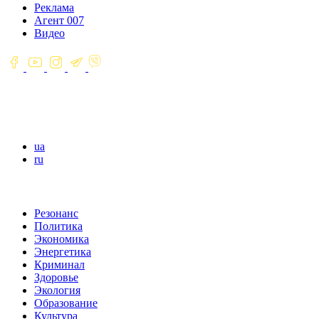
Реклама
Агент 007
Видео
ua
ru
Резонанс
Политика
Экономика
Энергетика
Криминал
Здоровье
Экология
Образование
Культура