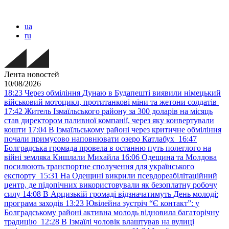
ua
ru
Лента новостей
10/08/2026
18:23
Через обміління Дунаю в Будапешті виявили німецький
військовий мотоцикл, протитанкові міни та жетони солдатів
17:42
Житель Ізмаїльського району за 300 доларів на місяць
став директором паливної компанії, через яку конвертували
кошти
17:04
В Ізмаїльському районі через критичне обміління
почали примусово наповнювати озеро Катлабух
16:47
Болградська громада провела в останню путь полеглого на
війні земляка Кишлали Михайла
16:06
Одещина та Молдова
посилюють транспортне сполучення для українського
експорту
15:31
На Одещині викрили псевдореабілітаційний
центр, де підопічних використовували як безоплатну робочу
силу
14:08
В Арцизькій громаді відзначатимуть День молоді:
програма заходів
13:23
Ювілейна зустріч “Є контакт”: у
Болградському районі активна молодь відновила багаторічну
традицію
12:28
В Ізмаїлі чоловік влаштував на вулиці