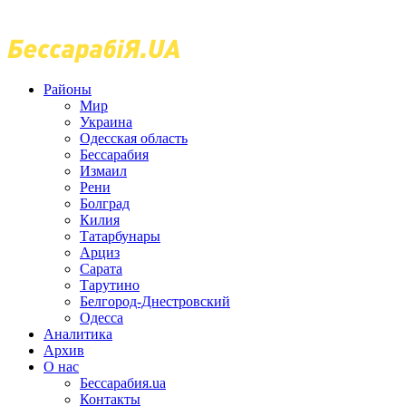
Районы
Мир
Украина
Одесская область
Бессарабия
Измаил
Рени
Болград
Килия
Татарбунары
Арциз
Сарата
Тарутино
Белгород-Днестровский
Одесса
Аналитика
Архив
О нас
Бессарабия.ua
Контакты