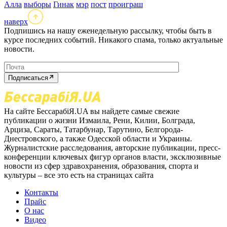
Алла
выборы
Гинак
мэр
пост
проиграш
наверх
Подпишись на нашу еженедельную рассылку, чтобы быть в
курсе последних событий. Никакого спама, только актуальные
новости.
Подписаться
На сайте БессарабіЯ.UA вы найдете самые свежие
публикации о жизни Измаила, Рени, Килии, Болграда,
Арциза, Сараты, Татарбунар, Тарутино, Белгорода-
Днестровского, а также Одесской области и Украины.
Журналистские расследования, авторские публикации, пресс-
конференции ключевых фигур органов власти, эксклюзивные
новости из сфер здравохранения, образования, спорта и
культуры – все это есть на страницах сайта
Контакты
Прайс
О нас
Видео