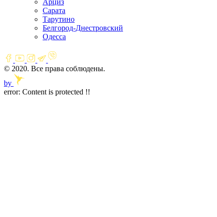
Арциз
Сарата
Тарутино
Белгород-Днестровский
Одесса
© 2020. Все права соблюдены.
by
error:
Content is protected !!