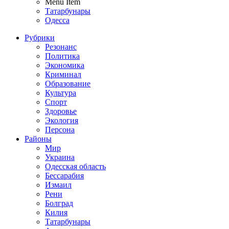
Menu Item
Татарбунары
Одесса
Рубрики
Резонанс
Политика
Экономика
Криминал
Образование
Культура
Спорт
Здоровье
Экология
Персона
Районы
Мир
Украина
Одесская область
Бессарабия
Измаил
Рени
Болград
Килия
Татарбунары