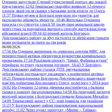
Одещині запустили Єдиний туристичний портал: які локації
представлені
12:02
Ізмаїльські гвардійці виявили 12-річного
хлопця, який після сварки з батьками хотів втекти до Одеси
11:37
Підвал музею в Болграді передали під укриття, але
експозицію обіцяють зберегти
10:46
Жителька Одещини
просила суд стягнути з росії 50 тисяч євро моральної шкоди
через страх та порушення звичного способу життя внаслідок
військової агресії
09:34
42-річний житель Білгород-
Дністровського району за збут пістолета та зберігання гранати
може потрапити за ґрати на сім років
06/08/2026
17:56
На Одещині звернення до сервісних центрів МВС для
перереєстрації автівок обернулися відкриттям кримінальних
проваджень
17:24
Реалізація проєкту “Ізмаїл. Фабрика-кухня”
перейшла до етапу укладення договору
16:43
У Білгород-
Дністровському районі сталася ДТП: рятувальники
деблокували постраждалу пасажирку з понівеченої автівки
16:21
Прикордонники Білгорода-Дністровського вшанували
пам’ять побратима Кислицького Олега, полеглого у 2014 році
16:02
На Одещині 12-річна дівчинка вистрибнула з балкона
сьомого поверху багатоповерхівки
14:58
На передовій загинув
молодий захисник з Болградської громади Кишлали Михайло
14:09
Тимчасовий захист у ЄС: нові правила для українців
11:23
У Болградському районі працюватиме вакцинальний
автобус
11:02
Через пункт пропуску «Мирне – Табаки»