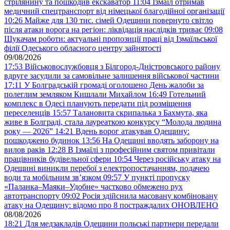
стрілянину та пошкодив екскаватор
11:04
Ізмаїл отримав
медичний спецтранспорт від німецької благодійної організації
10:26
Майже для 130 тис. сімей Одещини повернуто світло
після атаки ворога на регіон: ліквідація наслідків триває
09:08
Шукачам роботи: актуальні пропозиції праці від Ізмаїльської
філії Одеського обласного центру зайнятості
09/08/2026
17:53
Військовослужбовця з Білгород-Дністровського району
вдруге засудили за самовільне залишення військової частини
17:11
У Болградській громаді оголошено День жалоби за
полеглим земляком Кишлали Михайлом
16:49
Готельний
комплекс в Одесі планують передати під розміщення
переселенців
15:57
Талановита скрипалька з Бахмута, яка
живе в Болграді, стала лауреаткою конкурсу “Молода людина
року — 2026”
14:21
Вдень ворог атакував Одещину:
пошкоджено будинок
13:56
На Одещині вводять заборону на
вилов раків
12:28
В Ізмаїлі з професійним святом привітали
працівників будівельної сфери
10:54
Через російську атаку на
Одещині виникли перебої з електропостачанням, подачею
води та мобільним звʼязком
09:57
У пункті пропуску
«Паланка–Маяки–Удобне» частково обмежено рух
автотранспорту
09:02
Росія здійснила масовану комбіновану
атаку на Одещину: відомо про 8 постраждалих ОНОВЛЕНО
08/08/2026
18:21
Для медзакладів Одещини польські партнери передали