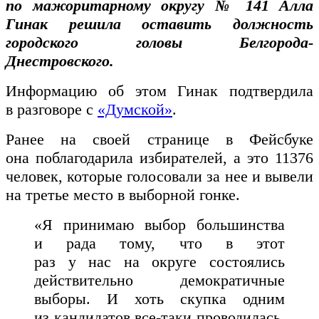
по мажоритарному округу № 141 Алла
Гинак решила оставить должность
городского головы Белгорода-
Днестровского.
Информацию об этом Гинак подтвердила
в разговоре с
«Думской»
.
Ранее на своей странице в Фейсбуке
она поблагодарила избирателей, а это 11376
человек, которые голосовали за нее и вывели
на третье место в выборной гонке.
«Я принимаю выбор большинства
и рада тому, что в этот
раз у нас на округе состоялись
действительно демократичные
выборы. И хоть скупка одним
из кандидатов все-таки проводилась,