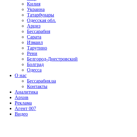
Килия
Украина
Татарбунары
Одесская обл.
Арциз
Бессарабия
Сарата
Измаил
Тарутино
Рени
Белгород-Днестровский
Болград
Одесса
О нас
Бессарабия.ua
Контакты
Аналитика
Архив
Реклама
Агент 007
Видео