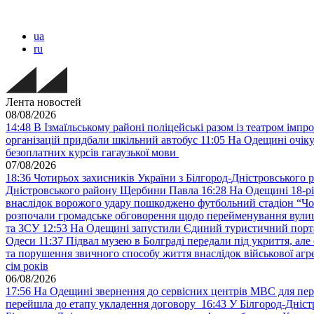
ua
ru
Лента новостей
08/08/2026
14:48
В Ізмаїльському районі поліцейські разом із театром імпр
організацій придбали шкільний автобус
11:05
На Одещині очіку
безоплатних курсів гагаузької мови
07/08/2026
18:36
Чотирьох захисників України з Білгород-Дністровського 
Дністровського району Щербини Павла
16:28
На Одещині 18-рі
внаслідок ворожого удару пошкоджено футбольний стадіон “Ч
розпочали громадське обговорення щодо перейменування вулиці
та ЗСУ
12:53
На Одещині запустили Єдиний туристичний портал
Одеси
11:37
Підвал музею в Болграді передали під укриття, ал
та порушення звичного способу життя внаслідок військової агре
сім років
06/08/2026
17:56
На Одещині звернення до сервісних центрів МВС для пер
перейшла до етапу укладення договору
16:43
У Білгород-Дніст