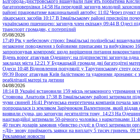
Білгорода-Дністровського вшанували пам’ять побратима Кислиц
багатоповерхівки
14:58
На передовій загинув молодий захисни
районі працюватиме вакцинальний автобус
11:02
Через пункт 
лікарських засобів
10:17
В Ізмаїльському районі присвоїли поч
українською пшеницею: загинув член екіпажу
09:44
В Одесі пі
транспорт громадян, є потерпілий
05/08/2026
17:49
Рік у небесному строю: Ізмаїльські поліцейські вшанувал
незаконне поводження з бойовими припасами та вибухівкою
16
запропонував компроміс щодо вирішення питання використанн
Вдень ворог атакував Одещину: на підприємстві загинула одна
закладах міста
12:21
У Буджацькій громади дві багатодітні мат
Одеси
10:48
Відновлення популяції: у Тарутинському степу ос
09:39
Ворог атакував Київ балістикою та ударними дронами: є 
реабілітації матері та дитини
04/08/2026
18:14
В Україні встановили 159 місць незаконного утримання ук
Стоянова Анатолія
17:38
В Ізмаїльському районі затримали під
чуми свиней
16:41
Румунська енергетична компанія почала зак
попрощалася із земляком Зарічнюком Валентином, який віддав 
виявили судна, що затонули десятиліття тому
14:23
На Одещині
нацгвардійці затримали 50-річного чоловіка з наркотиками
11:4
40 тисяч доларів замовив убивство судді: в Одесі затримали орг
«Дії» знову приймають заявки на виплату 5 тисяч гривень
09:1
Рекламные новости