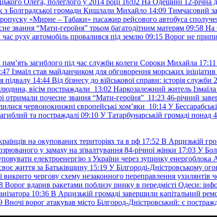
ького Олега, полеглого у 2014 році
16:02
На Одещині 12-річна д
к з Болградської громади Кишлали Михайло
14:09
Тимчасовий за
пропуску «Мирне – Табаки» пасажир рейсового автобуса сполуче
есне звання “Мати-героїня” трьом багатодітним матерям
09:58
На 
д час руху автомобіль провалився під землю
09:15
Ворог не припи
и пам’ять загиблого під час служби колеги Сороки Михайла
17:11
:47
Ізмаїл став майданчиком для обговорення морських ініціати
я підвалу
14:44
Від бізнесу до військової справи: історія служб
 людина, вісім постраждали
13:02
Наркозалежний житель Ізмаїл
ері отримали почесне звання “Мати-героїня”
11:23
46-річний заве
елилися червонокнижні європейські хом’яки
10:14
У Бессарабськ
загиблий та постраждалі
09:10
У Татарбунарській громаді понад 
раїнців на окупованих територіях та в рф
17:52
В Арцизькій гро
озрюваного у замаху на зґвалтування 84-річної жінки
17:03
У Бол
уповувати електроенергію з України через зупинку енергоблока
своє життя за Батьківщину
15:19
У Білгороді-Дністровському ого
 викрито чергову схему незаконного переправлення ухилянтів ч
8
Ворог вдарив ракетами поблизу ринку в передмісті Одеси: 
анізатора
10:36
В Арцизькій громаді завершили капітальний ремон
9
Вночі ворог атакував місто Білгород-Дністровський: є постраж