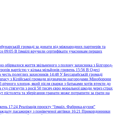
рбунарській громаді за донати від міжнародних партнерів та
оз
09:05
В Ізмаїлі вручили сертифікати учасникам перших
но обірвалося життя звільненого з полону захисника з Білгород-
ропів вартістю у кілька мільйонів гривень
15:56
В Одесі
 честь полеглих захисників
14:48
У Бессарабській громаді
апасу з Кілійської громади відзначили нагородами Міноборони
2-річного хлопця, який після сварки з батьками хотів втекти до
уд стягнути з росії 50 тисяч євро моральної шкоди через страх
т пістолета та зберігання гранати може потрапити за ґрати на
жень
17:24
Реалізація проєкту “Ізмаїл. Фабрика-кухня”
аждалу пасажирку з понівеченої автівки
16:21
Прикордонники