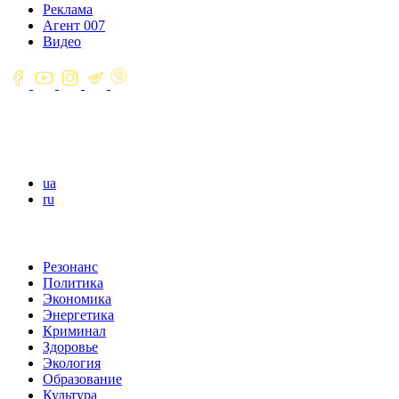
Реклама
Агент 007
Видео
ua
ru
Резонанс
Политика
Экономика
Энергетика
Криминал
Здоровье
Экология
Образование
Культура