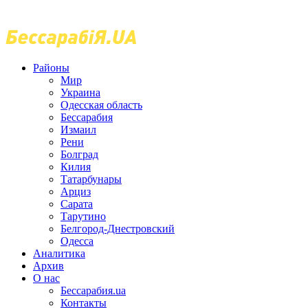
Районы
Мир
Украина
Одесская область
Бессарабия
Измаил
Рени
Болград
Килия
Татарбунары
Арциз
Сарата
Тарутино
Белгород-Днестровский
Одесса
Аналитика
Архив
О нас
Бессарабия.ua
Контакты