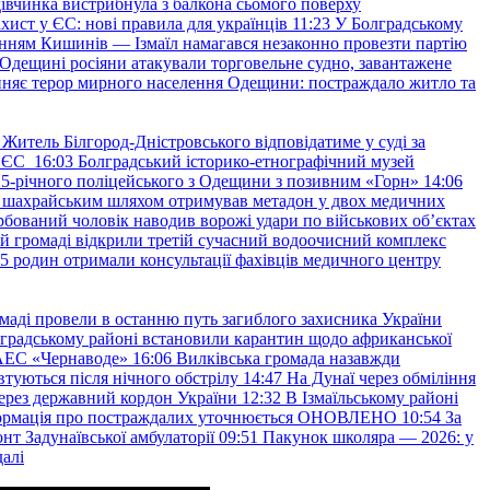
івчинка вистрибнула з балкона сьомого поверху
хист у ЄС: нові правила для українців
11:23
У Болградському
нням Кишинів — Ізмаїл намагався незаконно провезти партію
Одещині росіяни атакували торговельне судно, завантажене
няє терор мирного населення Одещини: постраждало житло та
Житель Білгород-Дністровського відповідатиме у суді за
в ЄС
16:03
Болградський історико-етнографічний музей
и 25-річного поліцейського з Одещини з позивним «Горн»
14:06
а шахрайським шляхом отримував метадон у двох медичних
рбований чоловік наводив ворожі удари по військових обʼєктах
ій громаді відкрили третій сучасний водоочисний комплекс
45 родин отримали консультації фахівців медичного центру
маді провели в останню путь загиблого захисника України
градському районі встановили карантин щодо африканської
 АЕС «Чернаводе»
16:06
Вилківська громада назавжди
втуються після нічного обстрілу
14:47
На Дунаї через обміління
ерез державний кордон України
12:32
В Ізмаїльському районі
інформація про постраждалих уточнюється ОНОВЛЕНО
10:54
За
т Задунаївської амбулаторії
09:51
Пакунок школяра — 2026: у
далі