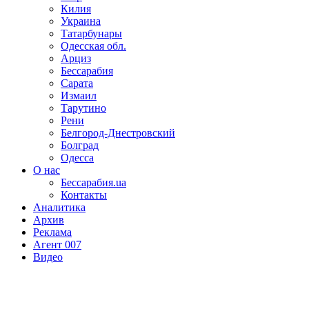
Килия
Украина
Татарбунары
Одесская обл.
Арциз
Бессарабия
Сарата
Измаил
Тарутино
Рени
Белгород-Днестровский
Болград
Одесса
О нас
Бессарабия.ua
Контакты
Аналитика
Архив
Реклама
Агент 007
Видео