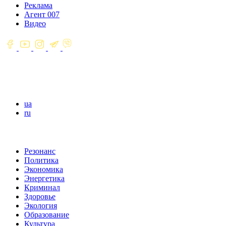
Реклама
Агент 007
Видео
ua
ru
Резонанс
Политика
Экономика
Энергетика
Криминал
Здоровье
Экология
Образование
Культура