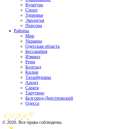
Культура
Спорт
Здоровье
Экология
Персона
Районы
Мир
Украина
Одесская область
Бессарабия
Измаил
Рени
Болград
Килия
Татарбунары
Арциз
Сарата
Тарутино
Белгород-Днестровский
Одесса
© 2020. Все права соблюдены.