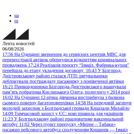
ua
ru
Лента новостей
06/08/2026
17:56
На Одещині звернення до сервісних центрів МВС для
перереєстрації автівок обернулися відкриттям кримінальних
проваджень
17:24
Реалізація проєкту “Ізмаїл. Фабрика-кухня”
перейшла до етапу укладення договору
16:43
У Білгород-
Дністровському районі сталася ДТП: рятувальники
деблокували постраждалу пасажирку з понівеченої автівки
16:21
Прикордонники Білгорода-Дністровського вшанували
пам’ять побратима Кислицького Олега, полеглого у 2014 році
16:02
На Одещині 12-річна дівчинка вистрибнула з балкона
сьомого поверху багатоповерхівки
14:58
На передовій загинув
молодий захисник з Болградської громади Кишлали Михайло
14:09
Тимчасовий захист у ЄС: нові правила для українців
11:23
У Болградському районі працюватиме вакцинальний
автобус
11:02
Через пункт пропуску «Мирне – Табаки»
пасажир рейсового автобуса сполученням Кишинів — Ізмаїл