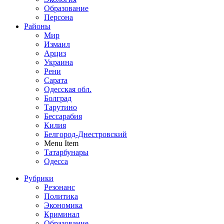
Образование
Персона
Районы
Мир
Измаил
Арциз
Украина
Рени
Сарата
Одесская обл.
Болград
Тарутино
Бессарабия
Килия
Белгород-Днестровский
Menu Item
Татарбунары
Одесса
Рубрики
Резонанс
Политика
Экономика
Криминал
Образование