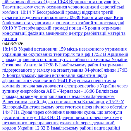
військових обʼєктах Одеси
10:48
Відновлення популяції: у
Тарутинському степу оселилися червонокнижні європейські
хом’яки
10:14
У Бессарабській громаді відкрили третій
сучасний водоочисний комплекс
09:39
Ворог атакував Київ
балістикою та ударними дронами: є загиблий та постраждалі
09:10
У Татарбунарській громаді понад 45 родин отримали
консультації фахівців медичного центру реабілітації матері та
дитини
04/08/2026
18:14
В Україні встановили 159 місць незаконного утримання
українців на окупованих територіях та в рф
17:52
В Арцизькій
громаді провели в останню путь загиблого захисника України
Стоянова Анатолія
17:38
В Ізмаїльському районі затримали
підозрюваного у замаху на зґвалтування 84-річної жінки
17:03
У Болградському районі встановили карантин щодо
африканської чуми свиней
16:41
Румунська енергетична
компанія почала закуповувати електроенергію з України через
зупинку енергоблока АЕС «Чернаводе»
16:06
Вилківська
громада назавжди попрощалася із земляком Зарічнюком
Валентином, який віддав своє життя за Батьківщину
15:19
У
Білгороді-Дністровському оговтуються після нічного обстрілу
14:47
На Дунаї через обміління виявили судна, що затонули
десятиліття тому
14:23
На Одещині викрито чергову схему
незаконного переправлення ухилянтів через державний
кордон України
12:32
В Ізмаїльському районі нацгвардійці