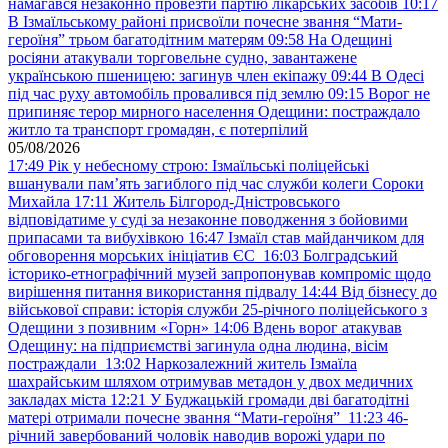
намагався незаконно провезти партію лікарських засобів
10:17
В Ізмаїльському районі присвоїли почесне звання “Мати-
героїня” трьом багатодітним матерям
09:58
На Одещині
росіяни атакували торговельне судно, завантажене
українською пшеницею: загинув член екіпажу
09:44
В Одесі
під час руху автомобіль провалився під землю
09:15
Ворог не
припиняє терор мирного населення Одещини: постраждало
житло та транспорт громадян, є потерпілий
05/08/2026
17:49
Рік у небесному строю: Ізмаїльські поліцейські
вшанували пам’ять загиблого під час служби колеги Сороки
Михайла
17:11
Житель Білгород-Дністровського
відповідатиме у суді за незаконне поводження з бойовими
припасами та вибухівкою
16:47
Ізмаїл став майданчиком для
обговорення морських ініціатив ЄС
16:03
Болградський
історико-етнографічний музей запропонував компроміс щодо
вирішення питання використання підвалу
14:44
Від бізнесу до
військової справи: історія служби 25-річного поліцейського з
Одещини з позивним «Горн»
14:06
Вдень ворог атакував
Одещину: на підприємстві загинула одна людина, вісім
постраждали
13:02
Наркозалежний житель Ізмаїла
шахрайським шляхом отримував метадон у двох медичних
закладах міста
12:21
У Буджацькій громади дві багатодітні
матері отримали почесне звання “Мати-героїня”
11:23
46-
річний завербований чоловік наводив ворожі удари по