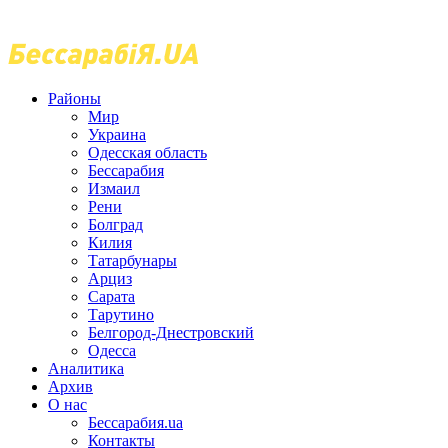
Районы
Мир
Украина
Одесская область
Бессарабия
Измаил
Рени
Болград
Килия
Татарбунары
Арциз
Сарата
Тарутино
Белгород-Днестровский
Одесса
Аналитика
Архив
О нас
Бессарабия.ua
Контакты