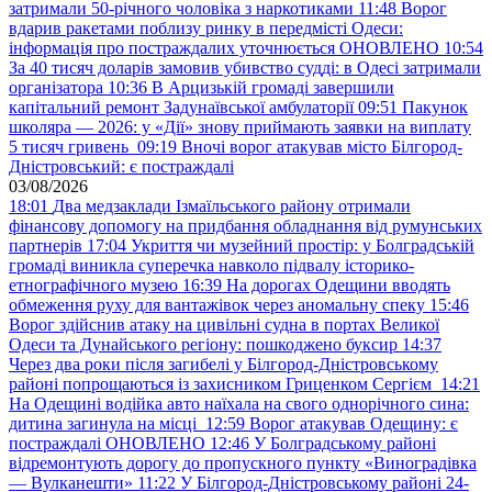
затримали 50-річного чоловіка з наркотиками
11:48
Ворог
вдарив ракетами поблизу ринку в передмісті Одеси:
інформація про постраждалих уточнюється ОНОВЛЕНО
10:54
За 40 тисяч доларів замовив убивство судді: в Одесі затримали
організатора
10:36
В Арцизькій громаді завершили
капітальний ремонт Задунаївської амбулаторії
09:51
Пакунок
школяра — 2026: у «Дії» знову приймають заявки на виплату
5 тисяч гривень
09:19
Вночі ворог атакував місто Білгород-
Дністровський: є постраждалі
03/08/2026
18:01
Два медзаклади Ізмаїльського району отримали
фінансову допомогу на придбання обладнання від румунських
партнерів
17:04
Укриття чи музейний простір: у Болградській
громаді виникла суперечка навколо підвалу історико-
етнографічного музею
16:39
На дорогах Одещини вводять
обмеження руху для вантажівок через аномальну спеку
15:46
Ворог здійснив атаку на цивільні судна в портах Великої
Одеси та Дунайського регіону: пошкоджено буксир
14:37
Через два роки після загибелі у Білгород-Дністровському
районі попрощаються із захисником Гриценком Сергієм
14:21
На Одещині водійка авто наїхала на свого однорічного сина:
дитина загинула на місці
12:59
Ворог атакував Одещину: є
постраждалі ОНОВЛЕНО
12:46
У Болградському районі
відремонтують дорогу до пропускного пункту «Виноградівка
— Вулканешти»
11:22
У Білгород-Дністровському районі 24-