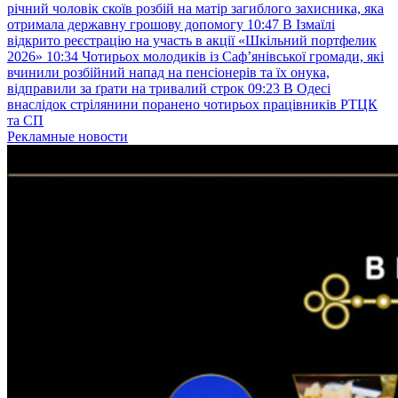
річний чоловік скоїв розбій на матір загиблого захисника, яка
отримала державну грошову допомогу
10:47
В Ізмаїлі
відкрито реєстрацію на участь в акції «Шкільний портфелик
2026»
10:34
Чотирьох молодиків із Саф’янівської громади, які
вчинили розбійний напад на пенсіонерів та їх онука,
відправили за ґрати на тривалий строк
09:23
В Одесі
внаслідок стрілянини поранено чотирьох працівників РТЦК
та СП
Рекламные новости