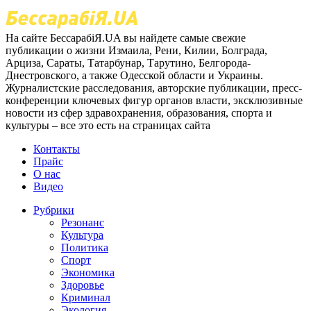
На сайте БессарабіЯ.UA вы найдете самые свежие
публикации о жизни Измаила, Рени, Килии, Болграда,
Арциза, Сараты, Татарбунар, Тарутино, Белгорода-
Днестровского, а также Одесской области и Украины.
Журналистские расследования, авторские публикации, пресс-
конференции ключевых фигур органов власти, эксклюзивные
новости из сфер здравохранения, образования, спорта и
культуры – все это есть на страницах сайта
Контакты
Прайс
О нас
Видео
Рубрики
Резонанс
Культура
Политика
Спорт
Экономика
Здоровье
Криминал
Экология