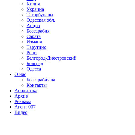
Килия
Украина
Татарбунары
Одесская обл.
Арциз
Бессарабия
Сарата
Измаил
Тарутино
Рени
Белгород-Днестровский
Болград
Одесса
О нас
Бессарабия.ua
Контакты
Аналитика
Архив
Реклама
Агент 007
Видео