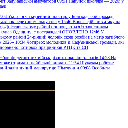
т Задунаївської амбулаторії
09:51
Пакунок школяра — 2026: у
далі
7:04
Укриття чи музейний простір: у Болградській громаді
ажівок через аномальну спеку
15:46
Ворог здійснив атаку на
ород-Дністровському районі попрощаються із захисником
акував Одещину: є постраждалі ОНОВЛЕНО
12:46
У
ькому районі 24-річний чоловік скоїв розбій на матір загиблого
к 2026»
10:34
Чотирьох молодиків із Саф’янівської громади, які
и поранено чотирьох працівників РТЦК та СП
бовців десантних військ різних поколінь та часів
14:58
На
о зможе отримати найбільші виплати
11:54
Шукачам роботи:
вий залізничний маршрут до Німеччини
09:08
Особиста