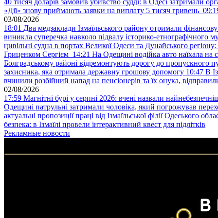
40 тисяч доларів замовив убивство судді: в Одесі затримали орг
«Дії» знову приймають заявки на виплату 5 тисяч гривень
09:1
03/08/2026
18:01
Два медзаклади Ізмаїльського району отримали фінансов
виникла суперечка навколо підвалу історико-етнографічного м
цивільні судна в портах Великої Одеси та Дунайського регіону
Гриценком Сергієм
14:21
На Одещині водійка авто наїхала на 
Болградському районі відремонтують дорогу до пропускного 
захисника, яка отримала державну грошову допомогу
10:47
В І
вчинили розбійний напад на пенсіонерів та їх онука, відправил
02/08/2026
17:59
Магнітні бурі у серпні 2026: вчені назвали найнебезпечніш
Одещині патрульні затримали чоловіка, який погрожував пер
актуальні пропозиції праці від Ізмаїльської філії Одеського обл
безпека: в Ізмаїлі провели інтерактивний квест для підлітків
Рекламные новости