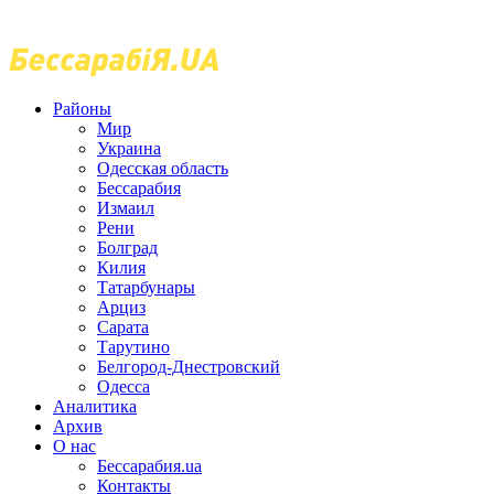
Районы
Мир
Украина
Одесская область
Бессарабия
Измаил
Рени
Болград
Килия
Татарбунары
Арциз
Сарата
Тарутино
Белгород-Днестровский
Одесса
Аналитика
Архив
О нас
Бессарабия.ua
Контакты