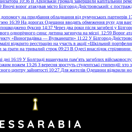
анізатора
10:36
В Арцизькій громаді завершили капітальний ремон
9
Вночі ворог атакував місто Білгород-Дністровський: є постраж
у допомогу на придбання обладнання від румунських партнерів
1
узею
16:39
На дорогах Одещини вводять обмеження руху для вант
: пошкоджено буксир
14:37
Через два роки після загибелі у Білг
свого однорічного сина: дитина загинула на місці
12:59
Ворог ат
пункту «Виноградівка — Вулканешти»
11:22
У Білгород-Дністровс
змаїлі відкрито реєстрацію на участь в акції «Шкільний портфели
и за ґрати на тривалий строк
09:23
В Одесі внаслідок стрілянин
і дні
16:19
У Болграді вшанували пам’ять загиблих військовослуж
ехожим ножем
13:26
З вересня зростуть студентські стипендії: хт
асного центру зайнятості
10:27
Для жителів Одещини відкрили но