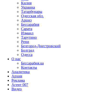
Килия
Украина
Татарбунары
Одесская обл.
Арциз
Бессарабия
Сарата
Измаил
Тарутино
Рени
Белгород-Днестровский
Болград
Одесса
О нас
Бессарабия.ua
Контакты
Аналитика
Архив
Реклама
Агент 007
Видео