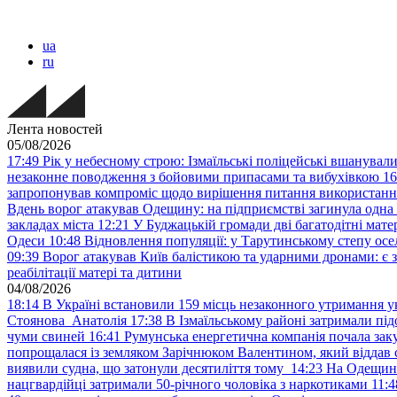
ua
ru
Лента новостей
05/08/2026
17:49
Рік у небесному строю: Ізмаїльські поліцейські вшанувал
незаконне поводження з бойовими припасами та вибухівкою
16
запропонував компроміс щодо вирішення питання використанн
Вдень ворог атакував Одещину: на підприємстві загинула одна
закладах міста
12:21
У Буджацькій громади дві багатодітні мат
Одеси
10:48
Відновлення популяції: у Тарутинському степу ос
09:39
Ворог атакував Київ балістикою та ударними дронами: є 
реабілітації матері та дитини
04/08/2026
18:14
В Україні встановили 159 місць незаконного утримання ук
Стоянова Анатолія
17:38
В Ізмаїльському районі затримали під
чуми свиней
16:41
Румунська енергетична компанія почала зак
попрощалася із земляком Зарічнюком Валентином, який віддав 
виявили судна, що затонули десятиліття тому
14:23
На Одещині
нацгвардійці затримали 50-річного чоловіка з наркотиками
11:4