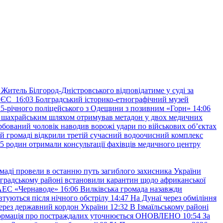
Житель Білгород-Дністровського відповідатиме у суді за
в ЄС
16:03
Болградський історико-етнографічний музей
и 25-річного поліцейського з Одещини з позивним «Горн»
14:06
а шахрайським шляхом отримував метадон у двох медичних
рбований чоловік наводив ворожі удари по військових обʼєктах
ій громаді відкрили третій сучасний водоочисний комплекс
45 родин отримали консультації фахівців медичного центру
маді провели в останню путь загиблого захисника України
градському районі встановили карантин щодо африканської
 АЕС «Чернаводе»
16:06
Вилківська громада назавжди
втуються після нічного обстрілу
14:47
На Дунаї через обміління
ерез державний кордон України
12:32
В Ізмаїльському районі
інформація про постраждалих уточнюється ОНОВЛЕНО
10:54
За