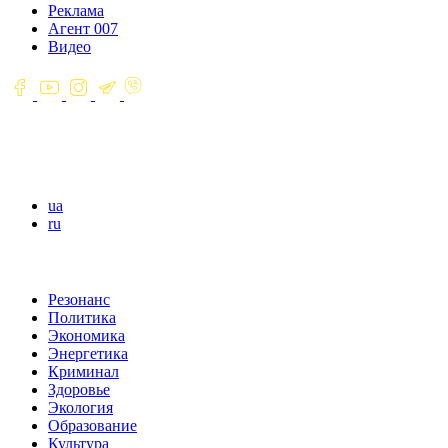
Реклама
Агент 007
Видео
ua
ru
Резонанс
Политика
Экономика
Энергетика
Криминал
Здоровье
Экология
Образование
Культура