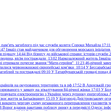
и пам’ять загиблого під час служби колеги Сороки Михайла
17:11
:47
Ізмаїл став майданчиком для обговорення морських ініціати
я підвалу
14:44
Від бізнесу до військової справи: історія служб
 людина, вісім постраждали
13:02
Наркозалежний житель Ізмаїл
ері отримали почесне звання “Мати-героїня”
11:23
46-річний заве
елилися червонокнижні європейські хом’яки
10:14
У Бессарабськ
загиблий та постраждалі
09:10
У Татарбунарській громаді понад 
раїнців на окупованих територіях та в рф
17:52
В Арцизькій гро
озрюваного у замаху на зґвалтування 84-річної жінки
17:03
У Бол
уповувати електроенергію з України через зупинку енергоблока
своє життя за Батьківщину
15:19
У Білгороді-Дністровському ого
 викрито чергову схему незаконного переправлення ухилянтів ч
8
Ворог вдарив ракетами поблизу ринку в передмісті Одеси: 