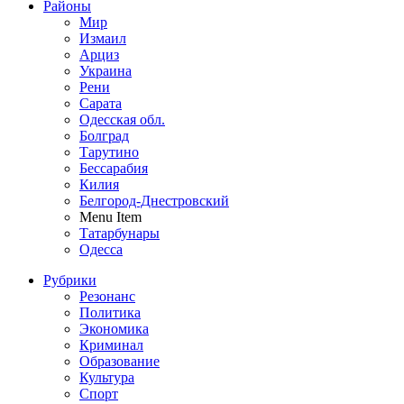
Районы
Мир
Измаил
Арциз
Украина
Рени
Сарата
Одесская обл.
Болград
Тарутино
Бессарабия
Килия
Белгород-Днестровский
Menu Item
Татарбунары
Одесса
Рубрики
Резонанс
Политика
Экономика
Криминал
Образование
Культура
Спорт