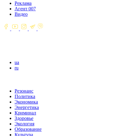
Реклама
Агент 007
Видео
ua
ru
Резонанс
Политика
Экономика
Энергетика
Криминал
Здоровье
Экология
Образование
Культура