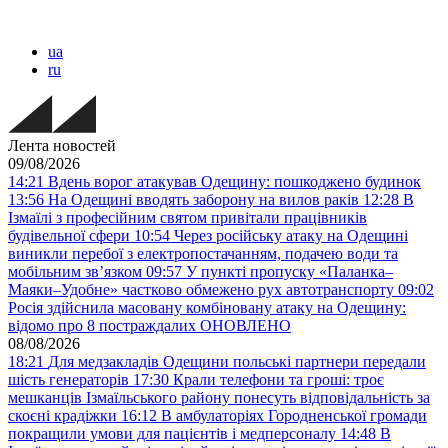
ua
ru
Лента новостей
09/08/2026
14:21
Вдень ворог атакував Одещину: пошкоджено будинок
13:56
На Одещині вводять заборону на вилов раків
12:28
В
Ізмаїлі з професійним святом привітали працівників
будівельної сфери
10:54
Через російську атаку на Одещині
виникли перебої з електропостачанням, подачею води та
мобільним звʼязком
09:57
У пункті пропуску «Паланка–
Маяки–Удобне» частково обмежено рух автотранспорту
09:02
Росія здійснила масовану комбіновану атаку на Одещину:
відомо про 8 постраждалих ОНОВЛЕНО
08/08/2026
18:21
Для медзакладів Одещини польські партнери передали
шість генераторів
17:30
Крали телефони та гроші: троє
мешканців Ізмаїльського району понесуть відповідальність за
скоєні крадіжки
16:12
В амбулаторіях Городненської громади
покращили умови для пацієнтів і медперсоналу
14:48
В