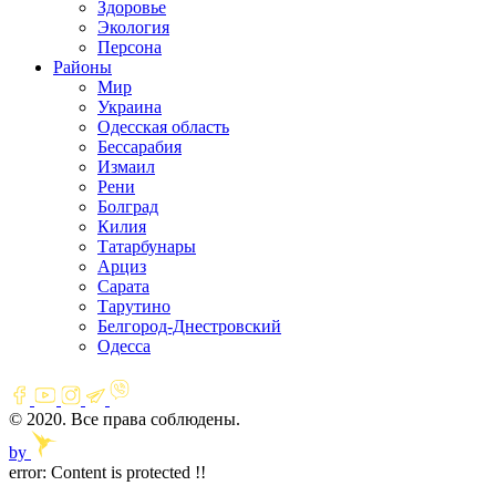
Здоровье
Экология
Персона
Районы
Мир
Украина
Одесская область
Бессарабия
Измаил
Рени
Болград
Килия
Татарбунары
Арциз
Сарата
Тарутино
Белгород-Днестровский
Одесса
© 2020. Все права соблюдены.
by
error:
Content is protected !!