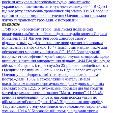
росіяни атакували торговельне судно, завантажене
українською пшеницею: загинув член екіпажу
09:44
В Одесі
під час руху автомобіль провалився під землю
09:15
Ворог не
припиняє терор мирного населення Одещини: постраждало
житло та транспорт громадян, є потерпілий
05/08/2026
17:49
Рік у небесному строю: Ізмаїльські поліцейські
вшанували пам’ять загиблого під час служби колеги Сороки
Михайла
17:11
Житель Білгород-Дністровського
відповідатиме у суді за незаконне поводження з бойовими
припасами та вибухівкою
16:47
Ізмаїл став майданчиком для
обговорення морських ініціатив ЄС
16:03
Болградський
історико-етнографічний музей запропонував компроміс щодо
вирішення питання використання підвалу
14:44
Від бізнесу до
військової справи: історія служби 25-річного поліцейського з
Одещини з позивним «Горн»
14:06
Вдень ворог атакував
Одещину: на підприємстві загинула одна людина, вісім
постраждали
13:02
Наркозалежний житель Ізмаїла
шахрайським шляхом отримував метадон у двох медичних
закладах міста
12:21
У Буджацькій громади дві багатодітні
матері отримали почесне звання “Мати-героїня”
11:23
46-
річний завербований чоловік наводив ворожі удари по
військових обʼєктах Одеси
10:48
Відновлення популяції: у
Тарутинському степу оселилися червонокнижні європейські
хом’яки
10:14
У Бессарабській громаді відкрили третій