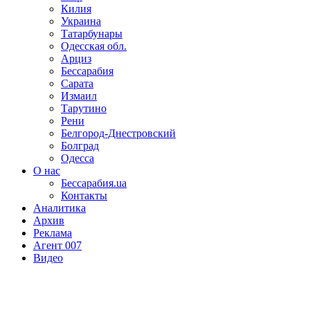
Килия
Украина
Татарбунары
Одесская обл.
Арциз
Бессарабия
Сарата
Измаил
Тарутино
Рени
Белгород-Днестровский
Болград
Одесса
О нас
Бессарабия.ua
Контакты
Аналитика
Архив
Реклама
Агент 007
Видео