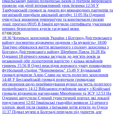
Ізмаїльському районі поліцейські разом із театром імпровізації
провели для дітей інтерактивний урок безпеки
12:50
У
Тарбунарській громаді за донати від міжнародних партнерів та
організацій придбали шкільний автобус
11:05
На Одещині
очікується зниження температури та короткочасні грозові
дощі: прогноз
09:05
В Ізмаїлі вручили сертифікати учасникам
перших безоплатних курсів гагаузької мови
07/08/2026
18:36
Чотирьох захисників України з Білгород-Дністровського
району посмертно відзначено орденом «За мужність»
18:00
Трагічно обірвалося життя звільненого з полону захисника з
Білгород-Дністровського району Щербини Павла
16:28
На
Одещині 18-річного юнака засудили до дев’яти років за
незаконний обіг психотропів вартістю у кілька мільйонів
гривень
15:56
В Одесі внаслідок ворожого удару пошкоджено
футбольний стадіон “Чорноморець”
15:49
У Буджацькій
громаді відкрили Алею Слави на честь полеглих захисників
14:48
У Бессарабській громаді розпочали громадське
обговорення щодо перейменування вулиці на честь полеглого
поліцейського
14:12
Військовослужбовців запасу з Кілійської
громади відзначили нагородами Міноборони та ЗСУ
12:53
На
Одещині запустили Єдиний туристичний портал: які локації
представлені
12:02
Ізмаїльські гвардійці виявили 12-річного
хлопця, який після сварки з батьками хотів втекти до Одеси
11:37
Підвал музею в Болграді передали під укриття, але