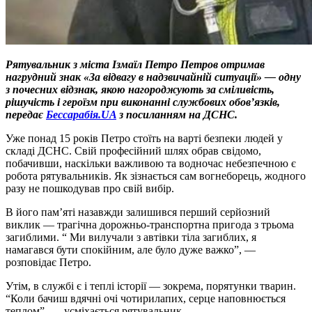
Рятувальник з міста Ізмаїл Петро Петров отримав
нагрудний знак «За відвагу в надзвичайній ситуації» — одну
з почесних відзнак, якою нагороджують за сміливість,
рішучість і героїзм при виконанні службових обов’язків,
передає
Бессарабія.UA
з посиланням на ДСНС.
Уже понад 15 років Петро стоїть на варті безпеки людей у
складі ДСНС. Свій професійний шлях обрав свідомо,
побачивши, наскільки важливою та водночас небезпечною є
робота рятувальників. Як зізнається сам вогнеборець, жодного
разу не пошкодував про свій вибір.
В його пам’яті назавжди залишився перший серйозний
виклик — трагічна дорожньо-транспортна пригода з трьома
загиблими. “ Ми вилучали з автівки тіла загиблих, я
намагався бути спокійним, але було дуже важко”, —
розповідає Петро.
Утім, в службі є і теплі історії — зокрема, порятунки тварин.
“Коли бачиш вдячні очі чотирилапих, серце наповнюється
теплом”, — усміхається рятувальник.