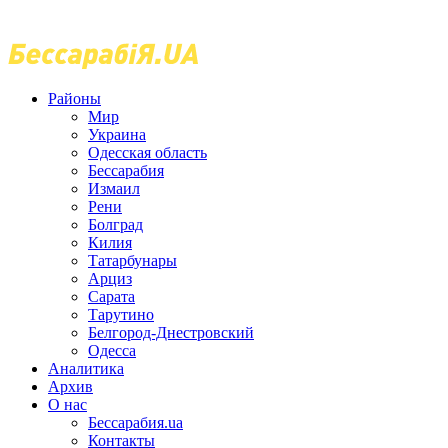
Районы
Мир
Украина
Одесская область
Бессарабия
Измаил
Рени
Болград
Килия
Татарбунары
Арциз
Сарата
Тарутино
Белгород-Днестровский
Одесса
Аналитика
Архив
О нас
Бессарабия.ua
Контакты