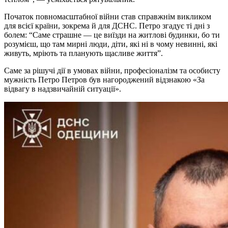
Початок повномасштабної війни став справжнім викликом
для всієї країни, зокрема й для ДСНС. Петро згадує ті дні з
болем: “Саме страшне — це виїзди на житлові будинки, бо ти
розумієш, що там мирні люди, діти, які ні в чому невинні, які
живуть, мріють та планують щасливе життя”.
Саме за рішучі дії в умовах війни, професіоналізм та особисту
мужність Петро Петров був нагороджений відзнакою «За
відвагу в надзвичайній ситуації».