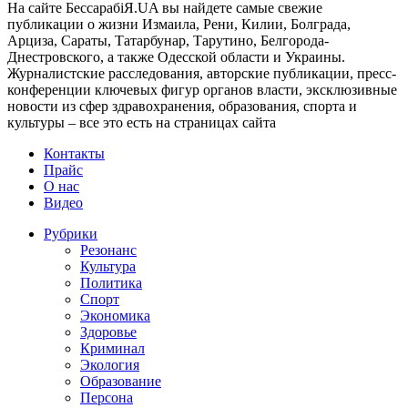
На сайте БессарабіЯ.UA вы найдете самые свежие
публикации о жизни Измаила, Рени, Килии, Болграда,
Арциза, Сараты, Татарбунар, Тарутино, Белгорода-
Днестровского, а также Одесской области и Украины.
Журналистские расследования, авторские публикации, пресс-
конференции ключевых фигур органов власти, эксклюзивные
новости из сфер здравохранения, образования, спорта и
культуры – все это есть на страницах сайта
Контакты
Прайс
О нас
Видео
Рубрики
Резонанс
Культура
Политика
Спорт
Экономика
Здоровье
Криминал
Экология
Образование
Персона