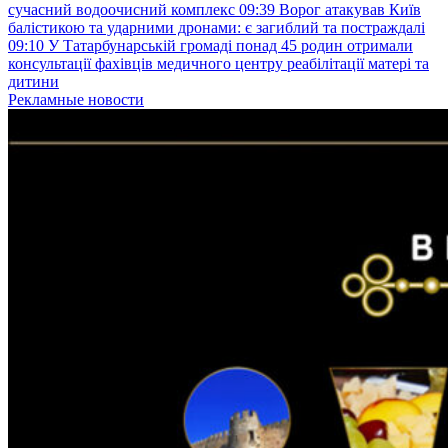
сучасний водоочисний комплекс
09:39
Ворог атакував Київ
балістикою та ударними дронами: є загиблий та постраждалі
09:10
У Татарбунарській громаді понад 45 родин отримали
консультації фахівців медичного центру реабілітації матері та
дитини
Рекламные новости