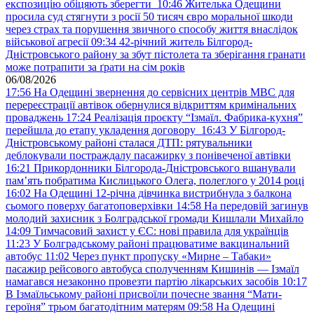
експозицію обіцяють зберегти
10:46
Жителька Одещини
просила суд стягнути з росії 50 тисяч євро моральної шкоди
через страх та порушення звичного способу життя внаслідок
військової агресії
09:34
42-річний житель Білгород-
Дністровського району за збут пістолета та зберігання гранати
може потрапити за ґрати на сім років
06/08/2026
17:56
На Одещині звернення до сервісних центрів МВС для
перереєстрації автівок обернулися відкриттям кримінальних
проваджень
17:24
Реалізація проєкту “Ізмаїл. Фабрика-кухня”
перейшла до етапу укладення договору
16:43
У Білгород-
Дністровському районі сталася ДТП: рятувальники
деблокували постраждалу пасажирку з понівеченої автівки
16:21
Прикордонники Білгорода-Дністровського вшанували
пам’ять побратима Кислицького Олега, полеглого у 2014 році
16:02
На Одещині 12-річна дівчинка вистрибнула з балкона
сьомого поверху багатоповерхівки
14:58
На передовій загинув
молодий захисник з Болградської громади Кишлали Михайло
14:09
Тимчасовий захист у ЄС: нові правила для українців
11:23
У Болградському районі працюватиме вакцинальний
автобус
11:02
Через пункт пропуску «Мирне – Табаки»
пасажир рейсового автобуса сполученням Кишинів — Ізмаїл
намагався незаконно провезти партію лікарських засобів
10:17
В Ізмаїльському районі присвоїли почесне звання “Мати-
героїня” трьом багатодітним матерям
09:58
На Одещині