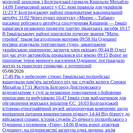
молодий захисник з Болградської громади Кишлали Михайло
14:09
Тимчасовий захист у ЄС: нові правила для українців
11:23
У Болградському районі працюватиме вакцинальний
автобус
11:02
Через пункт пропуску «Мирне – Табаки»
пасажир рейсового автобуса сполученням Кишинів — Ізмаїл
намагався незаконно провезти партію лікарських засобів
10:17
В Ізмаїльському районі присвоїли почесне звання “Мати-
героїня” трьом багатодітним матерям
09:58
На Одещині
росіяни атакували торговельне судно, завантажене
українською пшеницею: загинув член екіпажу
09:44
В Одесі
під час руху автомобіль провалився під землю
09:15
Ворог не
припиняє терор мирного населення Одещини: постраждало
житло та транспорт громадян, є потерпілий
05/08/2026
17:49
Рік у небесному строю: Ізмаїльські поліцейські
вшанували пам’ять загиблого під час служби колеги Сороки
Михайла
17:11
Житель Білгород-Дністровського
відповідатиме у суді за незаконне поводження з бойовими
припасами та вибухівкою
16:47
Ізмаїл став майданчиком для
обговорення морських ініціатив ЄС
16:03
Болградський
історико-етнографічний музей запропонував компроміс щодо
вирішення питання використання підвалу
14:44
Від бізнесу до
військової справи: історія служби 25-річного поліцейського з
Одещини з позивним «Горн»
14:06
Вдень ворог атакував
Одещину: на підприємстві загинула одна людина, вісім