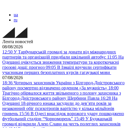
ua
ru
Лента новостей
08/08/2026
12:50
У Тарбунарській громаді за донати від міжнародних
партнерів та організацій придбали шкільний автобус
11:05
На
Одещині очікується зниження температури та короткочасні
грозові дощі: прогноз
09:05
В Ізмаїлі вручили сертифікати
учасникам перших безоплатних курсів гагаузької мови
07/08/2026
18:36
Чотирьох захисників України з Білгород-Дністровського
району посмертно відзначено орденом «За мужність»
18:00
Трагічно обірвалося життя звільненого з полону захисника з
Білгород-Дністровського району Щербини Павла
16:28
На
Одещині 18-річного юнака засудили до дев’яти років за
незаконний обіг психотропів вартістю у кілька мільйонів
гривень
15:56
В Одесі внаслідок ворожого удару пошкоджено
футбольний стадіон “Чорноморець”
15:49
У Буджацькій
громаді відкрили Алею Слави на честь полеглих захисників