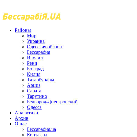
Районы
Мир
Украина
Одесская область
Бессарабия
Измаил
Рени
Болград
Килия
Татарбунары
Арциз
Сарата
Тарутино
Белгород-Днестровский
Одесса
Аналитика
Архив
О нас
Бессарабия.ua
Контакты