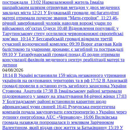
постраждали
13:02
Наркозалежний житель Ізмаїла
шахрайським шляхом отримував метадон у двох медичних
закладах міста
12:21
У Буджацькій громади дві багатодітні
матері отримали почесне звання “Мати-героїня”
11:23
46-
річний завербований чоловік наводив ворожі удари по
військових обʼєктах Одеси
10:48
Відновлення популяції: у
Тарутинському степу оселилися червонокнижні європейські
хом’яки
10:14
У Бессарабській громаді відкрили третій
сучасний водоочисний комплекс
09:39
Ворог атакував Київ
балістикою та ударними дронами: є загиблий та постраждалі
09:10
У Татарбунарській громаді понад 45 родин отримали
консультації фахівців медичного центру реабілітації матері та
дитини
04/08/2026
18:14
В Україні встановили 159 місць незаконного утримання
українців на окупованих територіях та в рф
17:52
В Арцизькій
громаді провели в останню путь загиблого захисника України
Стоянова Анатолія
17:38
В Ізмаїльському районі затримали
підозрюваного у замаху на зґвалтування 84-річної жінки
17:03
У Болградському районі встановили карантин щодо
африканської чуми свиней
16:41
Румунська енергетична
компанія почала закуповувати електроенергію з України через
зупинку енергоблока АЕС «Чернаводе»
16:06
Вилківська
громада назавжди попрощалася із земляком Зарічнюком
Валентином, який віддав своє життя за Батьківщину
15:19
У