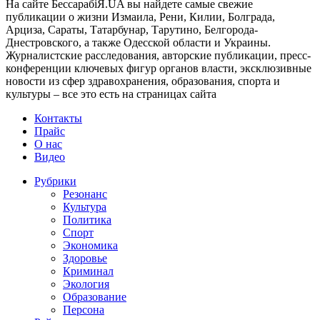
На сайте БессарабіЯ.UA вы найдете самые свежие
публикации о жизни Измаила, Рени, Килии, Болграда,
Арциза, Сараты, Татарбунар, Тарутино, Белгорода-
Днестровского, а также Одесской области и Украины.
Журналистские расследования, авторские публикации, пресс-
конференции ключевых фигур органов власти, эксклюзивные
новости из сфер здравохранения, образования, спорта и
культуры – все это есть на страницах сайта
Контакты
Прайс
О нас
Видео
Рубрики
Резонанс
Культура
Политика
Спорт
Экономика
Здоровье
Криминал
Экология
Образование
Персона