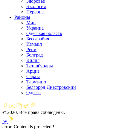
Здоровье
Экология
Персона
Районы
Мир
Украина
Одесская область
Бессарабия
Измаил
Рени
Болград
Килия
Татарбунары
Арциз
Сарата
Тарутино
Белгород-Днестровский
Одесса
© 2020. Все права соблюдены.
by
error:
Content is protected !!