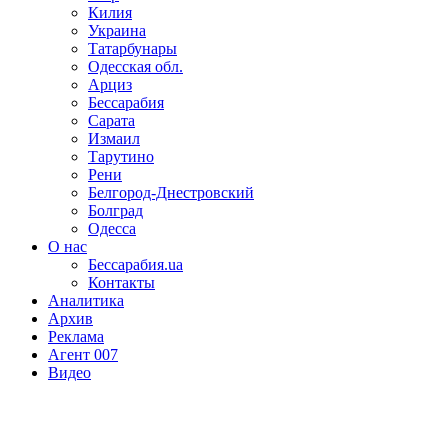
Килия
Украина
Татарбунары
Одесская обл.
Арциз
Бессарабия
Сарата
Измаил
Тарутино
Рени
Белгород-Днестровский
Болград
Одесса
О нас
Бессарабия.ua
Контакты
Аналитика
Архив
Реклама
Агент 007
Видео