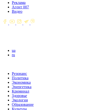
Реклама
Агент 007
Видео
ua
ru
Резонанс
Политика
Экономика
Энергетика
Криминал
Здоровье
Экология
Образование
Культура