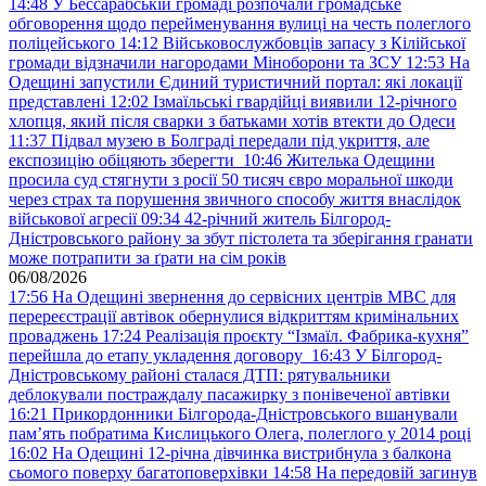
14:48
У Бессарабській громаді розпочали громадське
обговорення щодо перейменування вулиці на честь полеглого
поліцейського
14:12
Військовослужбовців запасу з Кілійської
громади відзначили нагородами Міноборони та ЗСУ
12:53
На
Одещині запустили Єдиний туристичний портал: які локації
представлені
12:02
Ізмаїльські гвардійці виявили 12-річного
хлопця, який після сварки з батьками хотів втекти до Одеси
11:37
Підвал музею в Болграді передали під укриття, але
експозицію обіцяють зберегти
10:46
Жителька Одещини
просила суд стягнути з росії 50 тисяч євро моральної шкоди
через страх та порушення звичного способу життя внаслідок
військової агресії
09:34
42-річний житель Білгород-
Дністровського району за збут пістолета та зберігання гранати
може потрапити за ґрати на сім років
06/08/2026
17:56
На Одещині звернення до сервісних центрів МВС для
перереєстрації автівок обернулися відкриттям кримінальних
проваджень
17:24
Реалізація проєкту “Ізмаїл. Фабрика-кухня”
перейшла до етапу укладення договору
16:43
У Білгород-
Дністровському районі сталася ДТП: рятувальники
деблокували постраждалу пасажирку з понівеченої автівки
16:21
Прикордонники Білгорода-Дністровського вшанували
пам’ять побратима Кислицького Олега, полеглого у 2014 році
16:02
На Одещині 12-річна дівчинка вистрибнула з балкона
сьомого поверху багатоповерхівки
14:58
На передовій загинув