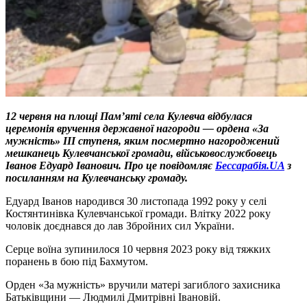
12 червня на площі Памʼяті села Кулевча відбулася
церемонія вручення державної нагороди — ордена «За
мужність» ІІІ ступеня, яким посмертно нагороджений
мешканець Кулевчанської громади, військовослужбовець
Іванов Едуард Іванович. Про це повідомляє
Бессарабія.UA
з
посиланням на Кулевчанську громаду.
Едуард Іванов народився 30 листопада 1992 року у селі
Костянтинівка Кулевчанської громади. Влітку 2022 року
чоловік доєднався до лав Збройних сил України.
Серце воїна зупинилося 10 червня 2023 року від тяжких
поранень в бою під Бахмутом.
Орден «За мужність» вручили матері загиблого захисника
Батьківщини — Людмилі Дмитрівні Івановій.