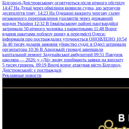
Білгороді-Дністровському оговтуються після нічного обстрілу
14:47
На Дунаї через обміління виявили судна, що затонули
десятиліття тому
14:23
На Одещині викрито чергову схему
незаконного переправлення ухилянтів через державний
кордон України
12:32
В Ізмаїльському районі нацгвардійці
затримали 50-річного чоловіка з наркотиками
11:48
Ворог
вдарив ракетами поблизу ринку в передмісті Одеси:
інформація про постраждалих уточнюється ОНОВЛЕНО
10:54
За 40 тисяч доларів замовив убивство судді: в Одесі затримали
організатора
10:36
В Арцизькій громаді завершили
капітальний ремонт Задунаївської амбулаторії
09:51
Пакунок
школяра — 2026: у «Дії» знову приймають заявки на виплату
5 тисяч гривень
09:19
Вночі ворог атакував місто Білгород-
Дністровський: є постраждалі
Рекламные новости