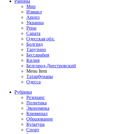
Районы
Мир
Измаил
Арциз
Украина
Рени
Сарата
Одесская обл.
Болград
Тарутино
Бессарабия
Килия
Белгород-Днестровский
Menu Item
Татарбунары
Одесса
Рубрики
Резонанс
Политика
Экономика
Криминал
Образование
Культура
Спорт