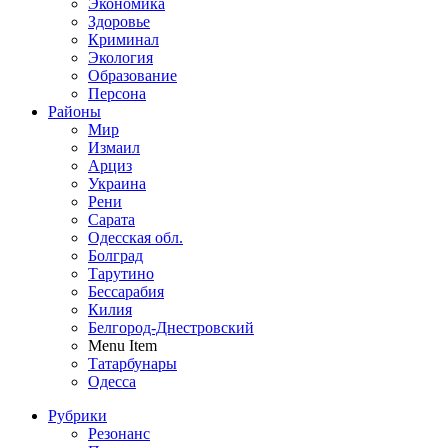
Экономика
Здоровье
Криминал
Экология
Образование
Персона
Районы
Мир
Измаил
Арциз
Украина
Рени
Сарата
Одесская обл.
Болград
Тарутино
Бессарабия
Килия
Белгород-Днестровский
Menu Item
Татарбунары
Одесса
Рубрики
Резонанс