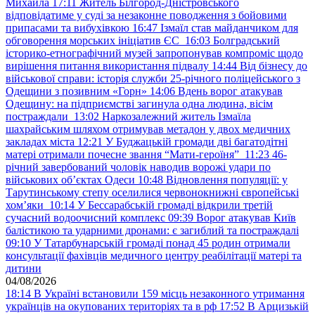
Михайла
17:11
Житель Білгород-Дністровського
відповідатиме у суді за незаконне поводження з бойовими
припасами та вибухівкою
16:47
Ізмаїл став майданчиком для
обговорення морських ініціатив ЄС
16:03
Болградський
історико-етнографічний музей запропонував компроміс щодо
вирішення питання використання підвалу
14:44
Від бізнесу до
військової справи: історія служби 25-річного поліцейського з
Одещини з позивним «Горн»
14:06
Вдень ворог атакував
Одещину: на підприємстві загинула одна людина, вісім
постраждали
13:02
Наркозалежний житель Ізмаїла
шахрайським шляхом отримував метадон у двох медичних
закладах міста
12:21
У Буджацькій громади дві багатодітні
матері отримали почесне звання “Мати-героїня”
11:23
46-
річний завербований чоловік наводив ворожі удари по
військових обʼєктах Одеси
10:48
Відновлення популяції: у
Тарутинському степу оселилися червонокнижні європейські
хом’яки
10:14
У Бессарабській громаді відкрили третій
сучасний водоочисний комплекс
09:39
Ворог атакував Київ
балістикою та ударними дронами: є загиблий та постраждалі
09:10
У Татарбунарській громаді понад 45 родин отримали
консультації фахівців медичного центру реабілітації матері та
дитини
04/08/2026
18:14
В Україні встановили 159 місць незаконного утримання
українців на окупованих територіях та в рф
17:52
В Арцизькій