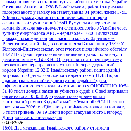
громаді провели в останню путь загиблого захисника України
Стоянова Анатолія
17:38
В Ізмаїльському районі затримали
підозрюваного у замаху на зґвалтування 84-річної жінки
17:03
У Болградському районі встановили карантин щодо
африканської чуми свиней
16:41
Румунська енергетична
компанія почала закуповувати електроенергію з України через
зупинку енергоблока АЕС «Чернаводе»
16:06
Вилківська
громада назавжди попрощалася із земляком Зарічнюком
Валентином, який віддав своє життя за Батьківщину
15:19
У
Білгороді-Дністровському оговтуються після нічного обстрілу
14:47
На Дунаї через обміління виявили судна, що затонули
десятиліття тому
14:23
На Одещині викрито чергову схему
незаконного переправлення ухилянтів через державний
кордон України
12:32
В Ізмаїльському районі нацгвардійці
затримали 50-річного чоловіка з наркотиками
11:48
Ворог
вдарив ракетами поблизу ринку в передмісті Одеси:
інформація про постраждалих уточнюється ОНОВЛЕНО
10:54
За 40 тисяч доларів замовив убивство судді: в Одесі затримали
організатора
10:36
В Арцизькій громаді завершили
капітальний ремонт Задунаївської амбулаторії
09:51
Пакунок
школяра — 2026: у «Дії» знову приймають заявки на виплату
5 тисяч гривень
09:19
Вночі ворог атакував місто Білгород-
Дністровський: є постраждалі
03/08/2026
18:01
Два медзаклади Ізмаїльського району отримали