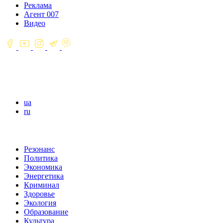
Реклама
Агент 007
Видео
ua
ru
Резонанс
Политика
Экономика
Энергетика
Криминал
Здоровье
Экология
Образование
Культура