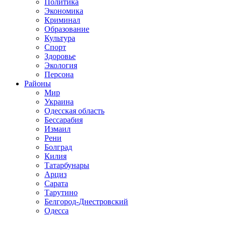
Политика
Экономика
Криминал
Образование
Культура
Спорт
Здоровье
Экология
Персона
Районы
Мир
Украина
Одесская область
Бессарабия
Измаил
Рени
Болград
Килия
Татарбунары
Арциз
Сарата
Тарутино
Белгород-Днестровский
Одесса