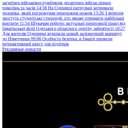
загиблих військовослужбовців десантних військ різних
поколінь та часів
14:58
На Одещині патрульні затримали
чоловіка, який погрожував перехожим ножем
13:26
З вересня
зростуть студентські стипендії: хто зможе отримати найбільші
виплати
11:54
Шукачам роботи: актуальні пропозиції праці від
Ізмаїльської філії Одеського обласного центру зайнятості
10:27
Для жителів Одещини відкрили новий залізничний маршрут
до Німеччини
09:08
Особиста безпека: в Ізмаїлі провели
інтерактивний квест для підлітків
Рекламные новости