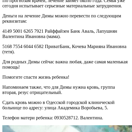
По прогнозам врачей, лечение займет около года. Семья уже
сегодня испытывает серьезные материальные затруднения.
Деньги на лечение Димы можно перевести по следующим
реквизитам:
4149 5001 6265 7921 Райффайзен Банк Аваль, Лапушнян
Валентина Ивановна (мама).
5168 7554 6044 6582 ПриватБанк, Кочева Марияна Ивановна
(тетя).
Для родных Димы сейчас важна любая, даже самая маленькая
помощь!
Помогите спасти жизнь ребенка!
Напоминаем также, что для Димы нужна кровь, группа
вторая, резус отрицательный.
Сдать кровь можно в Одесской городской клинической
больнице по адресу: улица Академика Воробьева, 5.
Телефон матери ребенка: 0930528712. Валентина.