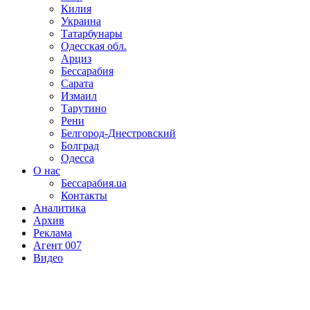
Килия
Украина
Татарбунары
Одесская обл.
Арциз
Бессарабия
Сарата
Измаил
Тарутино
Рени
Белгород-Днестровский
Болград
Одесса
О нас
Бессарабия.ua
Контакты
Аналитика
Архив
Реклама
Агент 007
Видео