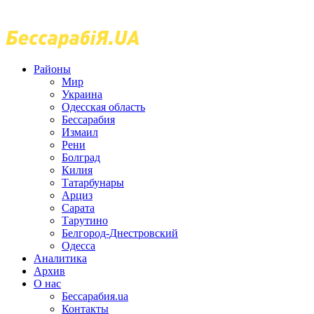
Районы
Мир
Украина
Одесская область
Бессарабия
Измаил
Рени
Болград
Килия
Татарбунары
Арциз
Сарата
Тарутино
Белгород-Днестровский
Одесса
Аналитика
Архив
О нас
Бессарабия.ua
Контакты