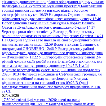
фінансову допомогу на придбання обладнання від румунських
партнерів
17:04
Укриття чи музейний простір: у Болградській
громаді виникла суперечка навколо підвалу історико-
етнографічного музею
16:39
На дорогах Одещини вводять
обмеження руху для вантажівок через аномальну спеку
15:46
Ворог здійснив атаку на цивільні судна в портах Великої
Одеси та Дунайського регіону: пошкоджено буксир
14:37
Через два роки після загибелі у Білгород-Дністровському
районі попрощаються із захисником Гриценком Сергієм
14:21
На Одещині водійка авто наїхала на свого однорічного сина:
дитина загинула на місці
12:59
Ворог атакував Одещину: є
постраждалі ОНОВЛЕНО
12:46
У Болградському районі
відремонтують дорогу до пропускного пункту «Виноградівка
— Вулканешти»
11:22
У Білгород-Дністровському районі 24-
річний чоловік скоїв розбій на матір загиблого захисника, яка
отримала державну грошову допомогу
10:47
В Ізмаїлі
відкрито реєстрацію на участь в акції «Шкільний портфелик
2026»
10:34
Чотирьох молодиків із Саф’янівської громади, які
вчинили розбійний напад на пенсіонерів та їх онука,
відправили за ґрати на тривалий строк
09:23
В Одесі
внаслідок стрілянини поранено чотирьох працівників РТЦК
та СП
02/08/2026
17:59
Магнітні бурі у серпні 2026: вчені назвали
найнебезпечніші дні
16:19
У Болграді вшанували пам’ять