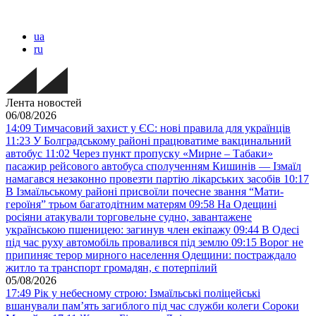
ua
ru
Лента новостей
06/08/2026
14:09
Тимчасовий захист у ЄС: нові правила для українців
11:23
У Болградському районі працюватиме вакцинальний
автобус
11:02
Через пункт пропуску «Мирне – Табаки»
пасажир рейсового автобуса сполученням Кишинів — Ізмаїл
намагався незаконно провезти партію лікарських засобів
10:17
В Ізмаїльському районі присвоїли почесне звання “Мати-
героїня” трьом багатодітним матерям
09:58
На Одещині
росіяни атакували торговельне судно, завантажене
українською пшеницею: загинув член екіпажу
09:44
В Одесі
під час руху автомобіль провалився під землю
09:15
Ворог не
припиняє терор мирного населення Одещини: постраждало
житло та транспорт громадян, є потерпілий
05/08/2026
17:49
Рік у небесному строю: Ізмаїльські поліцейські
вшанували пам’ять загиблого під час служби колеги Сороки