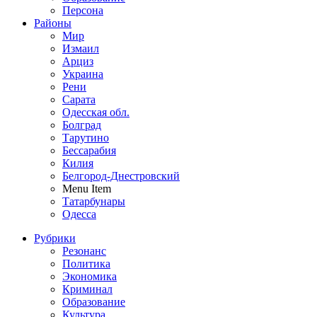
Персона
Районы
Мир
Измаил
Арциз
Украина
Рени
Сарата
Одесская обл.
Болград
Тарутино
Бессарабия
Килия
Белгород-Днестровский
Menu Item
Татарбунары
Одесса
Рубрики
Резонанс
Политика
Экономика
Криминал
Образование
Культура