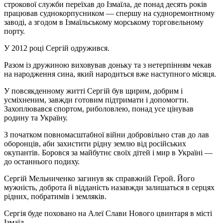
строкової служби переїхав до Ізмаїла, де понад десять років
працював суднокорпусником — спершу на судноремонтному
заводі, а згодом в Ізмаїльському морському торговельному
порту.
У 2012 році Сергій одружився.
Разом із дружиною виховував доньку та з нетерпінням чекав
на народження сина, який народиться вже наступного місяця.
У повсякденному житті Сергій був щирим, добрим і
усміхненим, завжди готовим підтримати і допомогти.
Захоплювався спортом, риболовлею, понад усе цінував
родину та Україну.
З початком повномасштабної війни добровільно став до лав
оборонців, аби захистити рідну землю від російських
окупантів. Боровся за майбутнє своїх дітей і мир в Україні —
до останнього подиху.
Сергій Мельниченко загинув як справжній Герой. Його
мужність, доброта й відданість назавжди залишаться в серцях
рідних, побратимів і земляків.
Сергія буде поховано на Алеї Слави Нового цвинтаря в місті
Ізмаїл.