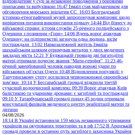
відповідатиме у суді за незаконне поводження з бойовими
припасами та вибухівкою
16:47
Ізмаїл став майданчиком для
обговорення морських ініціатив ЄС
16:03
Болградський
історико-етнографічний музей запропонував компроміс щодо
вирішення питання використання підвалу
14:44
Від бізнесу до
військової справи: історія служби 25-річного поліцейського з
Одещини з позивним «Горн»
14:06
Вдень ворог атакував
Одещину: на підприємстві загинула одна людина, вісім
постраждали
13:02
Наркозалежний житель Ізмаїла
шахрайським шляхом отримував метадон у двох медичних
закладах міста
12:21
У Буджацькій громади дві багатодітні
матері отримали почесне звання “Мати-героїня”
11:23
46-
річний завербований чоловік наводив ворожі удари по
військових обʼєктах Одеси
10:48
Відновлення популяції: у
Тарутинському степу оселилися червонокнижні європейські
хом’яки
10:14
У Бессарабській громаді відкрили третій
сучасний водоочисний комплекс
09:39
Ворог атакував Київ
балістикою та ударними дронами: є загиблий та постраждалі
09:10
У Татарбунарській громаді понад 45 родин отримали
консультації фахівців медичного центру реабілітації матері та
дитини
04/08/2026
18:14
В Україні встановили 159 місць незаконного утримання
українців на окупованих територіях та в рф
17:52
В Арцизькій
громаді провели в останню путь загиблого захисника України