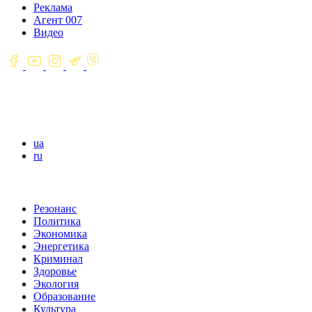
Реклама
Агент 007
Видео
ua
ru
Резонанс
Политика
Экономика
Энергетика
Криминал
Здоровье
Экология
Образование
Культура