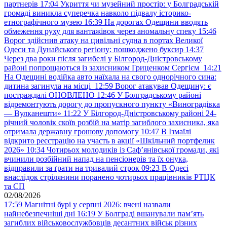
партнерів
17:04
Укриття чи музейний простір: у Болградській
громаді виникла суперечка навколо підвалу історико-
етнографічного музею
16:39
На дорогах Одещини вводять
обмеження руху для вантажівок через аномальну спеку
15:46
Ворог здійснив атаку на цивільні судна в портах Великої
Одеси та Дунайського регіону: пошкоджено буксир
14:37
Через два роки після загибелі у Білгород-Дністровському
районі попрощаються із захисником Гриценком Сергієм
14:21
На Одещині водійка авто наїхала на свого однорічного сина:
дитина загинула на місці
12:59
Ворог атакував Одещину: є
постраждалі ОНОВЛЕНО
12:46
У Болградському районі
відремонтують дорогу до пропускного пункту «Виноградівка
— Вулканешти»
11:22
У Білгород-Дністровському районі 24-
річний чоловік скоїв розбій на матір загиблого захисника, яка
отримала державну грошову допомогу
10:47
В Ізмаїлі
відкрито реєстрацію на участь в акції «Шкільний портфелик
2026»
10:34
Чотирьох молодиків із Саф’янівської громади, які
вчинили розбійний напад на пенсіонерів та їх онука,
відправили за ґрати на тривалий строк
09:23
В Одесі
внаслідок стрілянини поранено чотирьох працівників РТЦК
та СП
02/08/2026
17:59
Магнітні бурі у серпні 2026: вчені назвали
найнебезпечніші дні
16:19
У Болграді вшанували пам’ять
загиблих військовослужбовців десантних військ різних