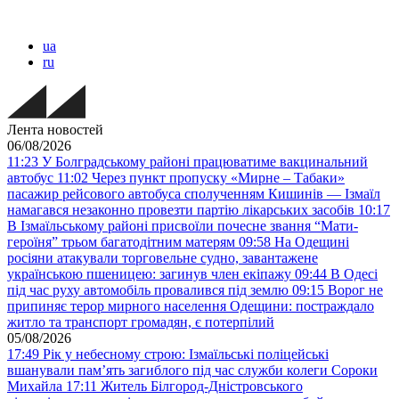
ua
ru
Лента новостей
06/08/2026
11:23
У Болградському районі працюватиме вакцинальний
автобус
11:02
Через пункт пропуску «Мирне – Табаки»
пасажир рейсового автобуса сполученням Кишинів — Ізмаїл
намагався незаконно провезти партію лікарських засобів
10:17
В Ізмаїльському районі присвоїли почесне звання “Мати-
героїня” трьом багатодітним матерям
09:58
На Одещині
росіяни атакували торговельне судно, завантажене
українською пшеницею: загинув член екіпажу
09:44
В Одесі
під час руху автомобіль провалився під землю
09:15
Ворог не
припиняє терор мирного населення Одещини: постраждало
житло та транспорт громадян, є потерпілий
05/08/2026
17:49
Рік у небесному строю: Ізмаїльські поліцейські
вшанували пам’ять загиблого під час служби колеги Сороки
Михайла
17:11
Житель Білгород-Дністровського