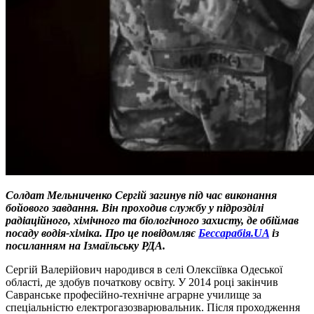
Солдат Мельниченко Сергій загинув під час виконання
бойового завдання. Він проходив службу у підрозділі
радіаційного, хімічного та біологічного захисту, де обіймав
посаду водія-хіміка. Про це повідомляє
Бессарабія.UA
із
посиланням на Ізмаїльську РДА.
Сергій Валерійович народився в селі Олексіївка Одеської
області, де здобув початкову освіту. У 2014 році закінчив
Савранське професійно-технічне аграрне училище за
спеціальністю електрогазозварювальник. Після проходження