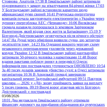
Стоянова Анатолія
17:38
В Ізмаїльському районі затримали
підозрюваного у замаху на зґвалтування 84-річної жінки
17:03
У Болградському районі встановили карантин щодо
африканської чуми свиней
16:41
Румунська енергетична
компанія почала закуповувати електроенергію з України через
зупинку енергоблока АЕС «Чернаводе»
16:06
Вилківська
громада назавжди попрощалася із земляком Зарічнюком
Валентином, який віддав своє життя за Батьківщину
15:19
У
Білгороді-Дністровському оговтуються після нічного обстрілу
14:47
На Дунаї через обміління виявили судна, що затонули
десятиліття тому
14:23
На Одещині викрито чергову схему
незаконного переправлення ухилянтів через державний
кордон України
12:32
В Ізмаїльському районі нацгвардійці
затримали 50-річного чоловіка з наркотиками
11:48
Ворог
вдарив ракетами поблизу ринку в передмісті Одеси:
інформація про постраждалих уточнюється ОНОВЛЕНО
10:54
За 40 тисяч доларів замовив убивство судді: в Одесі затримали
організатора
10:36
В Арцизькій громаді завершили
капітальний ремонт Задунаївської амбулаторії
09:51
Пакунок
школяра — 2026: у «Дії» знову приймають заявки на виплату
5 тисяч гривень
09:19
Вночі ворог атакував місто Білгород-
Дністровський: є постраждалі
03/08/2026
18:01
Два медзаклади Ізмаїльського району отримали
фінансову допомогу на придбання обладнання від румунських