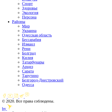
Спорт
Здоровье
Экология
Персона
Районы
Мир
Украина
Одесская область
Бессарабия
Измаил
Рени
Болград
Килия
Татарбунары
Арциз
Сарата
Тарутино
Белгород-Днестровский
Одесса
© 2020. Все права соблюдены.
by