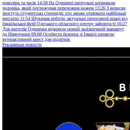
поколінь та часів
14:58
На Одещині патрульні затримали
чоловіка, який погрожував перехожим ножем
13:26
З вересня
зростуть студентські стипендії: хто зможе отримати найбільші
виплати
11:54
Шукачам роботи: актуальні пропозиції праці від
Ізмаїльської філії Одеського обласного центру зайнятості
10:27
Для жителів Одещини відкрили новий залізничний маршрут
до Німеччини
09:08
Особиста безпека: в Ізмаїлі провели
інтерактивний квест для підлітків
Рекламные новости