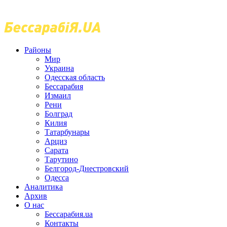
Районы
Мир
Украина
Одесская область
Бессарабия
Измаил
Рени
Болград
Килия
Татарбунары
Арциз
Сарата
Тарутино
Белгород-Днестровский
Одесса
Аналитика
Архив
О нас
Бессарабия.ua
Контакты