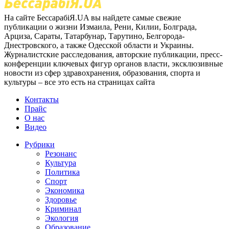
На сайте БессарабіЯ.UA вы найдете самые свежие
публикации о жизни Измаила, Рени, Килии, Болграда,
Арциза, Сараты, Татарбунар, Тарутино, Белгорода-
Днестровского, а также Одесской области и Украины.
Журналистские расследования, авторские публикации, пресс-
конференции ключевых фигур органов власти, эксклюзивные
новости из сфер здравохранения, образования, спорта и
культуры – все это есть на страницах сайта
Контакты
Прайс
О нас
Видео
Рубрики
Резонанс
Культура
Политика
Спорт
Экономика
Здоровье
Криминал
Экология
Образование