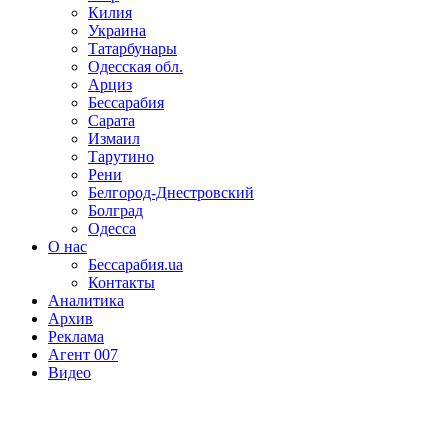
Килия
Украина
Татарбунары
Одесская обл.
Арциз
Бессарабия
Сарата
Измаил
Тарутино
Рени
Белгород-Днестровский
Болград
Одесса
О нас
Бессарабия.ua
Контакты
Аналитика
Архив
Реклама
Агент 007
Видео